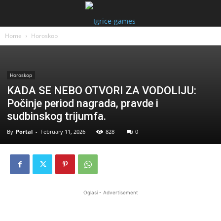
Home
Horoskop
Horoskop
KADA SE NEBO OTVORI ZA VODOLIJU:
Počinje period nagrada, pravde i
sudbinskog trijumfa.
By
Portal
-
February 11, 2026
828
0
Oglasi - Advertisement