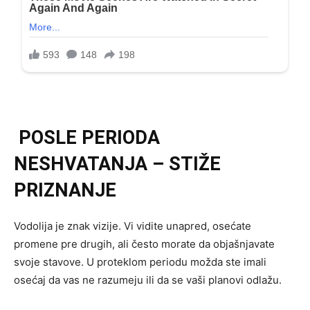
POSLE PERIODA
NESHVATANJA – STIŽE
PRIZNANJE
Vodolija je znak vizije. Vi vidite unapred, osećate
promene pre drugih, ali često morate da objašnjavate
svoje stavove. U proteklom periodu možda ste imali
osećaj da vas ne razumeju ili da se vaši planovi odlažu.