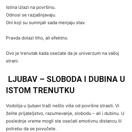
Istina izlazi na površinu.
Odnosi se razjašnjavaju.
Oni koji su sumnjali sada menjaju stav.
Pravda dolazi tiho, ali efektno.
Ovo je trenutak kada osećate da je univerzum na vašoj
strani.
LJUBAV – SLOBODA I DUBINA U
ISTOM TRENUTKU
Vodolija u ljubavi traži nešto više od površne strasti. Vi
želite prijateljstvo, razumevanje, slobodu – ali i dubinu. U
poslednje vreme mogli ste osećati emotivnu distancu ili
potrebu da se povučete.