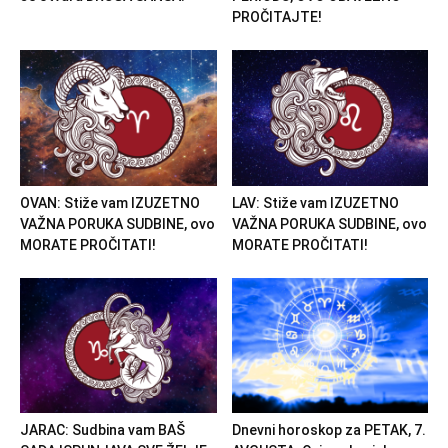
PROČITAJTE!
OVAN: Stiže vam IZUZETNO
LAV: Stiže vam IZUZETNO
VAŽNA PORUKA SUDBINE, ovo
VAŽNA PORUKA SUDBINE, ovo
MORATE PROČITATI!
MORATE PROČITATI!
JARAC: Sudbina vam BAŠ
Dnevni horoskop za PETAK, 7.