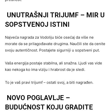
UNUTRAŠNJI TRIJUMF – MIR U
SOPSTVENOJ ISTINI
Najveća nagrada za Vodoliju biće osećaj da više ne
morate da se prilagođavate drugima. Naučili ste da cenite
svoju autentičnost. Postajete sigurniji u sopstveni put.
Vaša energija postaje stabilna, ali snažna. Ljudi vas vide
kao nekoga ko ima viziju i hrabrost da je sledi.
To je vaš pravi trijumf – ostati svoj, a biti nagrađen.
NOVO POGLAVLJE –
BUDUĆNOST KOJU GRADITE