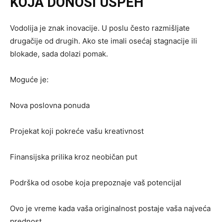
KOJA DONOSI USPEH
Vodolija je znak inovacije. U poslu često razmišljate
drugačije od drugih. Ako ste imali osećaj stagnacije ili
blokade, sada dolazi pomak.
Moguće je:
Nova poslovna ponuda
Projekat koji pokreće vašu kreativnost
Finansijska prilika kroz neobičan put
Podrška od osobe koja prepoznaje vaš potencijal
Ovo je vreme kada vaša originalnost postaje vaša najveća
prednost.