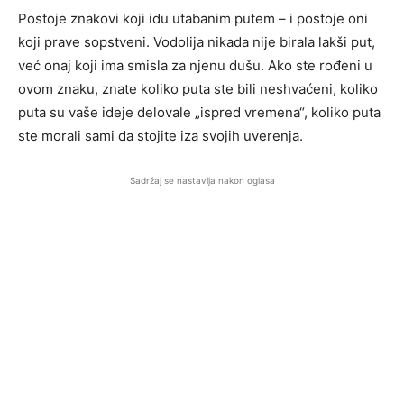
Postoje znakovi koji idu utabanim putem – i postoje oni
koji prave sopstveni. Vodolija nikada nije birala lakši put,
već onaj koji ima smisla za njenu dušu. Ako ste rođeni u
ovom znaku, znate koliko puta ste bili neshvaćeni, koliko
puta su vaše ideje delovale „ispred vremena“, koliko puta
ste morali sami da stojite iza svojih uverenja.
Sadržaj se nastavlja nakon oglasa