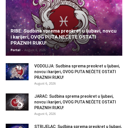
RIBE: Sudbina sprema preokret u ljubavi, novcu
i karijeri, OVOG PUTA NEĆETE OSTATI
PRAZNIH RUKU!
Portal
-
August 6, 2026
VODOLIJA: Sudbina sprema preokret u ljubavi,
novcu i karijeri, OVOG PUTA NEĆETE OSTATI
PRAZNIH RUKU!
August 6, 2026
JARAC: Sudbina sprema preokret u ljubavi,
novcu i karijeri, OVOG PUTA NEĆETE OSTATI
PRAZNIH RUKU!
August 6, 2026
STRIJELAC: Sudbina sprema preokret u ljubavi,