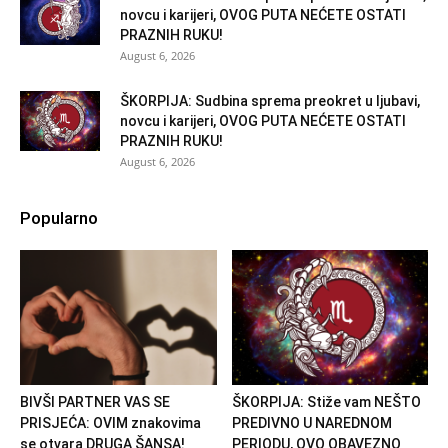
novcu i karijeri, OVOG PUTA NEĆETE OSTATI
PRAZNIH RUKU!
August 6, 2026
ŠKORPIJA: Sudbina sprema preokret u ljubavi,
novcu i karijeri, OVOG PUTA NEĆETE OSTATI
PRAZNIH RUKU!
August 6, 2026
Popularno
BIVŠI PARTNER VAS SE
ŠKORPIJA: Stiže vam NEŠTO
PRISJEĆA: OVIM znakovima
PREDIVNO U NAREDNOM
se otvara DRUGA ŠANSA!
PERIODU, OVO OBAVEZNO