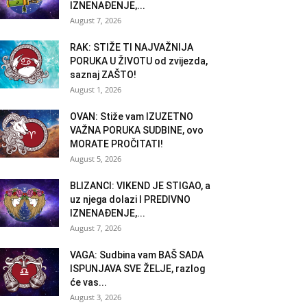
IZNENAĐENJE,...
August 7, 2026
RAK: STIŽE TI NAJVAŽNIJA
PORUKA U ŽIVOTU od zvijezda,
saznaj ZAŠTO!
August 1, 2026
OVAN: Stiže vam IZUZETNO
VAŽNA PORUKA SUDBINE, ovo
MORATE PROČITATI!
August 5, 2026
BLIZANCI: VIKEND JE STIGAO, a
uz njega dolazi I PREDIVNO
IZNENAĐENJE,...
August 7, 2026
VAGA: Sudbina vam BAŠ SADA
ISPUNJAVA SVE ŽELJE, razlog
će vas...
August 3, 2026