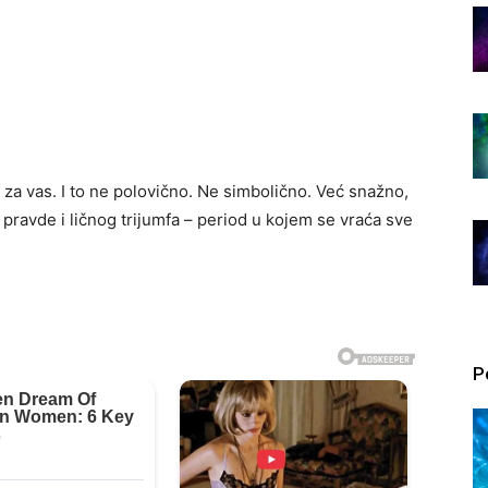
 za vas. I to ne polovično. Ne simbolično. Već snažno,
pravde i ličnog trijumfa – period u kojem se vraća sve
P