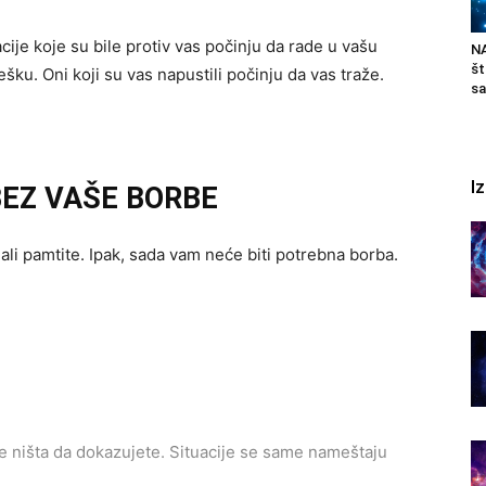
cije koje su bile protiv vas počinju da rade u vašu
N
št
rešku. Oni koji su vas napustili počinju da vas traže.
sa
I
EZ VAŠE BORBE
li pamtite. Ipak, sada vam neće biti potrebna borba.
e ništa da dokazujete. Situacije se same nameštaju