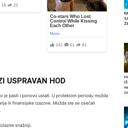
RA
S
ŽE
H
ZI USPRAVAN HOD
IŠ
va
zv
ko je pasti i ponovo ustati. U proteklom periodu možda
nja ili finansijske izazove. Možda ste se osećali
.
izlazite snažniji.