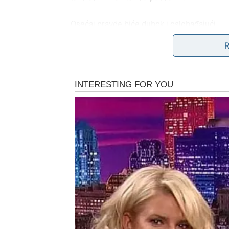
Osećaj pravde biće dubok i oslobađajući.
LJUBAV – INTENZITET 
Škorpija u ljubavi ne zna za površnost. Ili v
ste prolaziti kroz emotivnu borbu, sumnju il
Sada dolazi emotivni preokret.
Ako ste u vezi, odnos se produbljuje. Partne
su razgovori o budućnosti, zajedničkim plano
Ako ste slobodni, dolazi osoba koja vas raz
Neko ko prihvata vašu snagu i ranjivost.
Vaše srce dobija potvrdu da prava ljubav post