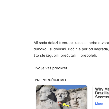
Ali sada dolazi trenutak kada se nebo otvara
duboko i sudbinski. Počinje period nagrada, 
što ste izgubili, prećutali ili preboleli.
Ovo je vaš preokret.