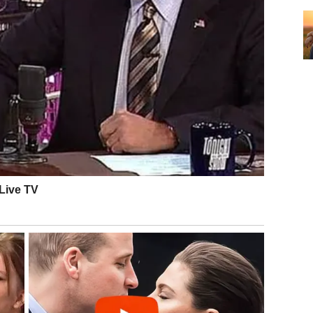
RATAK KONTROLE
ada su u pitanju finansije i status. Ako ste u proteklom
dolazi stabilizacija.