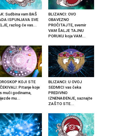
K: Sudbina vam BAŠ
BLIZANCI: OVO
ADA ISPUNJAVA SVE
OBAVEZNO
LJE, razlog će vas...
PROČITAJTE, svemir
VAM ŠALJE TAJNU
PORUKU koja VAM...
OROSKOP KOJI STE
BLIZANCI: U OVOJ
ČEKIVALI: Pitanje koje
SEDMICI vas čeka
s muči godinama,
PREDIVNO
ijezde mu...
IZNENAĐENJE, saznajte
ZAŠTO STE...