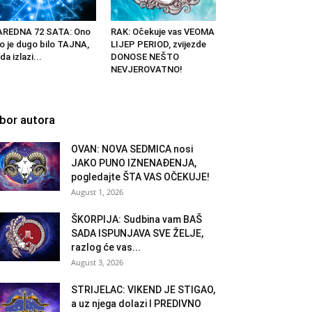
AREDNA 72 SATA: Ono
RAK: Očekuje vas VEOMA
o je dugo bilo TAJNA,
LIJEP PERIOD, zvijezde
da izlazi...
DONOSE NEŠTO
NEVJEROVATNO!
zbor autora
OVAN: NOVA SEDMICA nosi
JAKO PUNO IZNENAĐENJA,
pogledajte ŠTA VAS OČEKUJE!
August 1, 2026
ŠKORPIJA: Sudbina vam BAŠ
SADA ISPUNJAVA SVE ŽELJE,
razlog će vas...
August 3, 2026
STRIJELAC: VIKEND JE STIGAO,
a uz njega dolazi I PREDIVNO