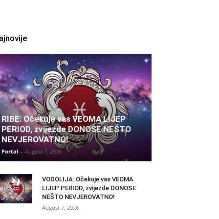
ajnovije
RIBE: Očekuje vas VEOMA LIJEP
PERIOD, zvijezde DONOSE NEŠTO
NEVJEROVATNO!
Portal
-
August 7, 2026
VODOLIJA: Očekuje vas VEOMA
LIJEP PERIOD, zvijezde DONOSE
NEŠTO NEVJEROVATNO!
August 7, 2026