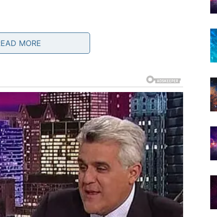
READ MORE
KOJI DONOSI SIGURNOST
oli duboko – ili ne voli uopšte. U poslednje vreme mogli
i osećaj da ne dobijate ono što dajete.
r postaje iskreniji i spremniji na ozbiljan korak. Mogući
vima ili čak velika odluka koja menja tok veze.
ume na intuitivnom nivou. Neko ko ne beži od dubine.
oji – ali sada na zrelijem nivou.