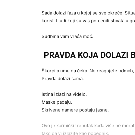
Sada dolazi faza u kojoj se sve okreće. Situa
korist. Ljudi koji su vas potcenili shvataju g
Sudbina vam vraća moć.
PRAVDA KOJA DOLAZI B
Škorpija ume da čeka. Ne reagujete odmah, a
Pravda dolazi sama.
Istina izlazi na videlo.
Maske padaju.
Skrivene namere postaju jasne.
Ovo je karmički trenutak kada više ne morat
tako da vi izlazite kao pobednik.