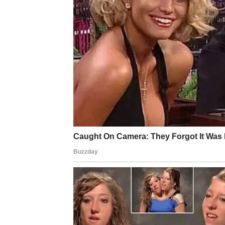
POSAO I NOVAC – POV
Škorpija ne voli da gubi kontrolu, posebno k
periodu osećali nesigurnost ili blokadu, sada 
Moguće je:
Rešavanje finansijskog pitanja
Nova poslovna ponuda
Unapređenje ili povećanje prihoda