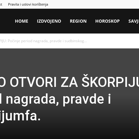
kt
Pravila i uslovi korištenja
HOME
IZDVOJENO
REGION
HOROSKOP
SAVJ
: Počinje period nagrada, pravde i sudbinskog...
O OTVORI ZA ŠKORPIJ
 nagrada, pravde i
ijumfa.