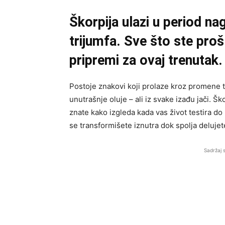
Škorpija ulazi u period na
trijumfa. Sve što ste proš
pripremi za ovaj trenutak.
Postoje znakovi koji prolaze kroz promene ti
unutrašnje oluje – ali iz svake izađu jači. Š
znate kako izgleda kada vas život testira do 
se transformišete iznutra dok spolja deluje
Sadržaj 