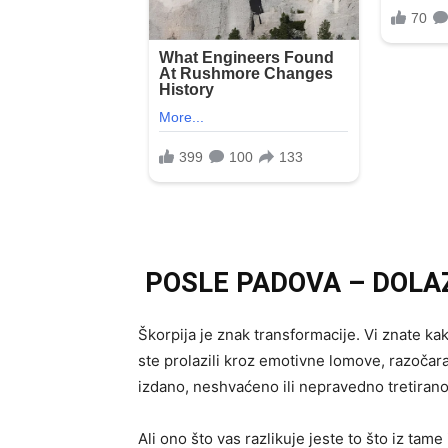
POSLE PADOVA – DOLA
Škorpija je znak transformacije. Vi znate ka
ste prolazili kroz emotivne lomove, razočara
izdano, neshvaćeno ili nepravedno tretirano
Ali ono što vas razlikuje jeste to što iz tame 