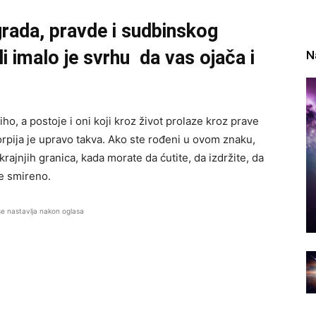
grada, pravde i sudbinskog
li imalo je svrhu da vas ojača i
N
ho, a postoje i oni koji kroz život prolaze kroz prave
korpija je upravo takva. Ako ste rođeni u ovom znaku,
krajnjih granica, kada morate da ćutite, da izdržite, da
te smireno.
se nastavlja nakon oglasa