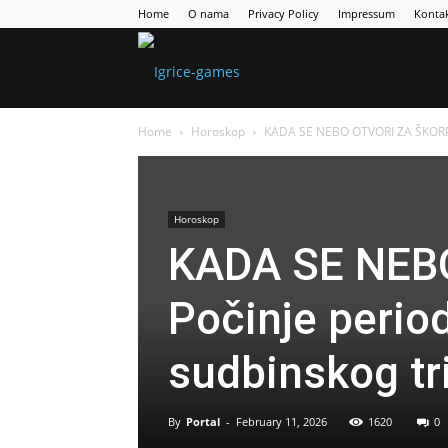
Home
O nama
Privacy Policy
Impressum
Konta
Games
Home
Horoskop
KADA SE NEBO OTVORI ZA ŠKORPIJU
Portal
Horoskop
KADA SE NEB
Počinje period
sudbinskog tr
By
Portal
-
February 11, 2026
1620
0