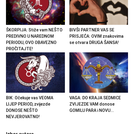
ŠKORPIJA: Stiže vam NEŠTO
BIVŠI PARTNER VAS SE
PREDIVNO U NAREDNOM
PRISJEĆA: OVIM znakovima
PERIODU, OVO OBAVEZNO
se otvara DRUGA ŠANSA!
PROČITAJTE!
BIK: Očekuje vas VEOMA
VAGA: DO KRAJA SEDMICE
LIJEP PERIOD, zvijezde
ZVIJEZDE VAM donose
DONOSE NEŠTO
GOMILU PARA i NOVU...
NEVJEROVATNO!
Izbor autora