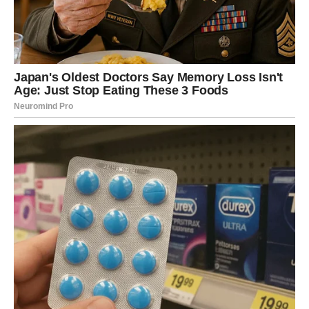
će neko to primetiti i nagraditi. Karma sada donosi
preokret – ili dolazi priznanje koje zaslužuješ, ili dolazi
odluka da se povučeš i potražiš mesto gde će tvoja snaga
biti poštovana.
Ovo je period u kojem učiš da
ne meriš svoju vrednost
tuđim pohvalama
, već sopstvenim mirom i
zadovoljstvom. Finansije se mogu stabilizovati kroz
hrabru, ali promišljenu odluku – promenu pozicije,
pregovore ili potpuno novi pravac koji ti vraća osećaj
svrhe.
Karmička poruka za posao i novac:
Kada znaš svoju vrednost, svet počinje da je poštuje.