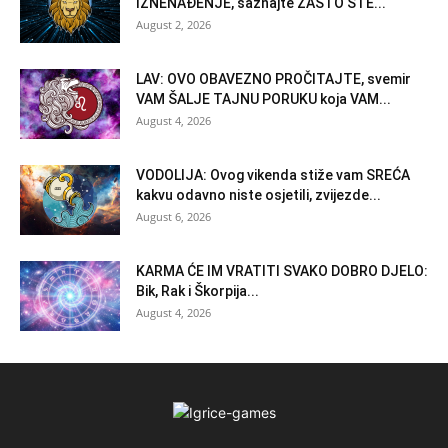
IZNENAĐENJE, saznajte ZAŠTO STE...
August 2, 2026
LAV: OVO OBAVEZNO PROČITAJTE, svemir
VAM ŠALJE TAJNU PORUKU koja VAM...
August 4, 2026
VODOLIJA: Ovog vikenda stiže vam SREĆA
kakvu odavno niste osjetili, zvijezde...
August 6, 2026
KARMA ĆE IM VRATITI SVAKO DOBRO DJELO:
Bik, Rak i Škorpija...
August 4, 2026