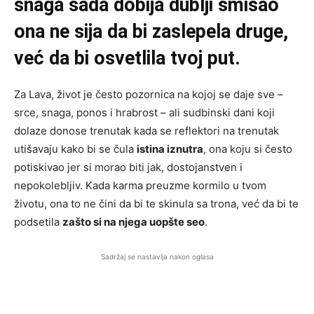
snaga sada dobija dublji smisao
ona ne sija da bi zaslepela druge,
već da bi osvetlila tvoj put.
Za Lava, život je često pozornica na kojoj se daje sve –
srce, snaga, ponos i hrabrost – ali sudbinski dani koji
dolaze donose trenutak kada se reflektori na trenutak
utišavaju kako bi se čula
istina iznutra
, ona koju si često
potiskivao jer si morao biti jak, dostojanstven i
nepokolebljiv. Kada karma preuzme kormilo u tvom
životu, ona to ne čini da bi te skinula sa trona, već da bi te
podsetila
zašto si na njega uopšte seo
.
Sadržaj se nastavlja nakon oglasa