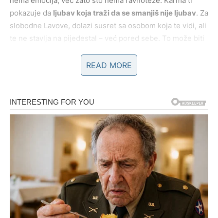
nema emocija, već zato što nema ravnoteže. Karma ti
pokazuje da
ljubav koja traži da se smanjiš nije ljubav
. Za
slobodne Lavove, dolazi susret sa osobom koja te vidi, ali
te ne stavlja na pijedestal – već pored sebe. To može biti
neobično, ali upravo tu leži tvoja nova lekcija: ljubav nije
obožavanje, već partnerstvo.
READ MORE
Karmička poruka u ljubavi:
Prava ljubav ne traži aplauz – ona traži prisutnost.
POSAO, NOVAC I PRIZNANJE –
KARMA MENJA SCENU
Na polju posla i finansija, sudbinski dani donose trenutak
istine u vezi sa tvojom vrednošću. Možda shvataš da si
predugo radio više nego što je bilo priznato, ili da si
preuzimao odgovornost koja ti nije pripadala, verujući da