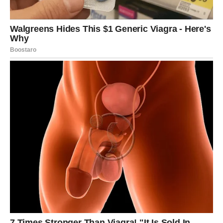
UNUTRAŠNJA
TRANSFORMACIJA – SNAGA
KOJA DOLAZI IZ RANJIVOSTI
Najveća promena za Lava u ovom periodu dešava se
iznutra. Učiš da ne moraš uvek nositi krunu, da ne moraš
biti oslonac svima i da imaš pravo da se umoriš.
Sudbinski dani te uče da je
ranjivost hrabrost
, a ne
slabost, i da se prava snaga ne meri glasnoćom, već
iskrenošću prema sebi.
Možeš osećati emotivni umor ili potrebu da se povučeš,
ali to je znak da se stari obrasci ruše. Iz tog procesa
izlaziš snažniji, ali drugačiji – manje gladan priznanja, a
više gladan istine.