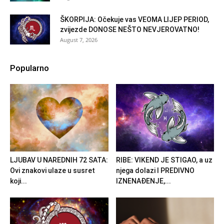
ŠKORPIJA: Očekuje vas VEOMA LIJEP PERIOD,
zvijezde DONOSE NEŠTO NEVJEROVATNO!
August 7, 2026
Popularno
LJUBAV U NAREDNIH 72 SATA:
RIBE: VIKEND JE STIGAO, a uz
Ovi znakovi ulaze u susret
njega dolazi I PREDIVNO
koji...
IZNENAĐENJE,...