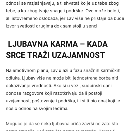
odnosi se razjašnjavaju, a ti shvataš ko je uz tebe zbog
tebe, a ko zbog tvoje snage i podrške. Ovo može boleti,
ali istovremeno oslobađa, jer Lav više ne pristaje da bude
izvor svetlosti drugima dok sam stoji u senci.
LJUBAVNA KARMA – KADA
SRCE TRAŽI UZAJAMNOST
Na emotivnom planu, Lav ulazi u fazu snažnih karmičkih
odluka. Ljubav više ne može biti jednostrana borba niti
dokazivanje vrednosti. Ako si u vezi, sudbinski dani
donose razgovore koji razotkrivaju da li postoji
uzajamnost, poštovanje i podrška, ili si ti bio onaj koji je
nosio odnos na svojim leđima.
Moguće je da se neka ljubavna priča završi ne zato što