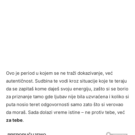
Ovo je period u kojem se ne traži dokazivanje, već
autentičnost. Sudbina te vodi kroz situacije koje te teraju
da se zapitaš kome daješ svoju energiju, zašto si se borio
za priznanje tamo gde ljubav nije bila uzvraćena i koliko si
puta nosio teret odgovornosti samo zato što si verovao
da moraš. Sada dolazi vreme istine – ne protiv tebe, već
za tebe
.