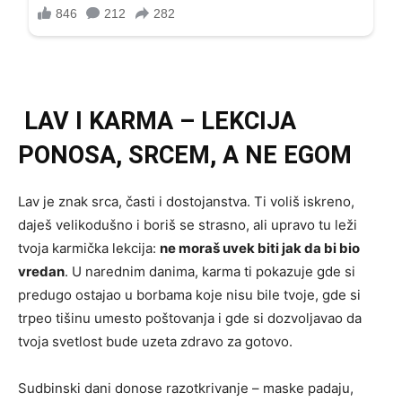
LAV I KARMA – LEKCIJA
PONOSA, SRCEM, A NE EGOM
Lav je znak srca, časti i dostojanstva. Ti voliš iskreno,
daješ velikodušno i boriš se strasno, ali upravo tu leži
tvoja karmička lekcija:
ne moraš uvek biti jak da bi bio
vredan
. U narednim danima, karma ti pokazuje gde si
predugo ostajao u borbama koje nisu bile tvoje, gde si
trpeo tišinu umesto poštovanja i gde si dozvoljavao da
tvoja svetlost bude uzeta zdravo za gotovo.
Sudbinski dani donose razotkrivanje – maske padaju,