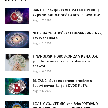
JARAC: Očekuje vas VEOMA LIJEP PERIOD,
zvijezde DONOSE NEŠTO NEVJEROVATNO!
August 7, 2026
SUDBINA ĆE IH DOČEKATI NESPREMNE: Rak,
Lav i Vaga ulaze u...
August 2, 2026
FINANSIJSKI HOROSKOP ZA VIKEND: Dok
jedni broje neplanirane troškove, ovi
znakovi...
August 6, 2026
BLIZANCI: Sudbina sprema preokret u
ljubavi, novcu i karijeri, OVOG PUTA...
August 6, 2026
LAV: U OVOJ SEDMICI vas čeka PREDIVNO