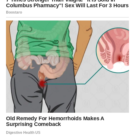
SUDBINSKI ZNACI – KARMA TI
SKIDA ILUZIJE
U narednim danima obrati pažnju na:
situacije u kojima shvataš da daješ više nego što primaš
ljude koji traže tvoju energiju, ali ne daju podršku
osećaj da više ne želiš da se dokazuješ
unutrašnji glas koji ti govori da zaslužuješ više
Ništa od ovoga nije slučajno. Karma te vodi ka mestu gde
se tvoja svetlost više ne troši uzalud.