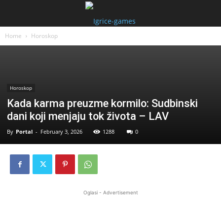
Home
Horoskop
Horoskop
Kada karma preuzme kormilo: Sudbinski
dani koji menjaju tok života – LAV
By
Portal
-
February 3, 2026
1288
0
Oglasi - Advertisement