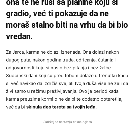
ona te ne ruši sa planine koju si
gradio, već ti pokazuje da ne
moraš stalno biti na vrhu da bi bio
vredan.
Za Jarca, karma ne dolazi iznenada. Ona dolazi nakon
dugog puta, nakon godina truda, odricanja, ćutanja i
odgovornosti koje si nosio bez pitanja i bez žalbe.
Sudbinski dani koji su pred tobom dolaze u trenutku kada
si već navikao da izdržiš sve, ali tvoja duša više ne želi da
živi samo u režimu preživljavanja. Ovo je period kada
karma preuzima kormilo ne da bi te dodatno opteretila,
već da bi
skinula deo tereta sa tvojih leđa
.
Sadržaj se nastavlja nakon oglasa