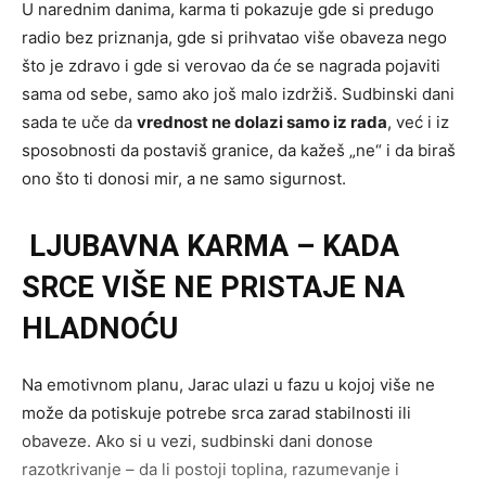
U narednim danima, karma ti pokazuje gde si predugo
radio bez priznanja, gde si prihvatao više obaveza nego
što je zdravo i gde si verovao da će se nagrada pojaviti
sama od sebe, samo ako još malo izdržiš. Sudbinski dani
sada te uče da
vrednost ne dolazi samo iz rada
, već i iz
sposobnosti da postaviš granice, da kažeš „ne“ i da biraš
ono što ti donosi mir, a ne samo sigurnost.
LJUBAVNA KARMA – KADA
SRCE VIŠE NE PRISTAJE NA
HLADNOĆU
Na emotivnom planu, Jarac ulazi u fazu u kojoj više ne
može da potiskuje potrebe srca zarad stabilnosti ili
obaveze. Ako si u vezi, sudbinski dani donose
razotkrivanje – da li postoji toplina, razumevanje i