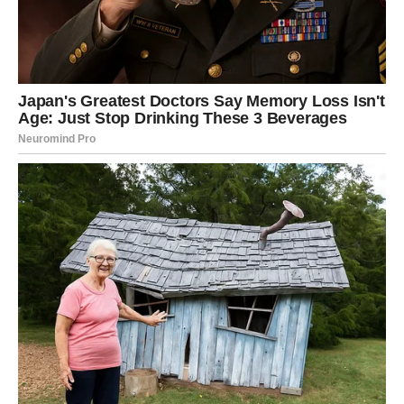
POSAO, STATUS I NOVAC –
KARMA MENJA DEFINICIJU
USPEHA
Na poslovnom planu, sudbinski dani donose
preispitivanje onoga što si smatrao uspehom. Možda
shvataš da si dostigao ciljeve koji su ti nekada bili važni,
ali te više ne ispunjavaju, ili da si ostao veran sistemu koji
ti ne uzvraća lojalnost.
Karma te sada stavlja pred odluke koje menjaju tok
karijere – promena pozicije, odgovornosti ili čak
potpunog pravca. Ovo nije poraz, već
zrela evolucija
.
Finansije se mogu stabilizovati ili poboljšati, ali samo ako
prestaneš da meriš svoju vrednost isključivo kroz rad i