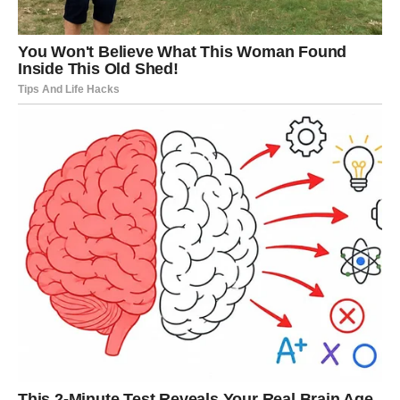
rezultat.
Učiš da pravi autoritet ne dolazi iz kontrole i težine, već iz
samopouzdanja i jasno postavljenih granica.
Karmička poruka za posao i novac:
Uspeh koji te iscrpljuje nije uspeh – to je upozorenje.
UNUTRAŠNJA
TRANSFORMACIJA – SNAGA
KOJA DOZVOLJAVA ODMOR
Najveća promena za Jarca u ovom periodu dešava se
iznutra. Počinješ da shvataš da ne moraš uvek biti onaj