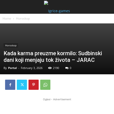
Home
Horoskop
Horoskop
Kada karma preuzme kormilo: Sudbinski
dani koji menjaju tok života – JARAC
By
Portal
-
February 3, 2026
2190
0
Oglasi - Advertisement