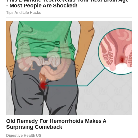
koji drži sve pod kontrolom, niti da svet pada ako se na
trenutak povučeš. Sudbinski dani te uče da je
odmor
odgovornost prema sebi
, a ne slabost.
Možeš osećati umor, zasićenje ili tihu melanholiju, ali to
je znak da se stari obrasci rastvaraju. Iz tog procesa
izlaziš drugačiji – ne slabiji, već
mudriji i uravnoteženiji
.
SUDBINSKI ZNACI – KARMA
GOVORI KROZ PRITISAK
U narednim danima obrati pažnju na:
osećaj da više ne možeš sve sam
situacije koje te teraju da delegiraš ili se povučeš