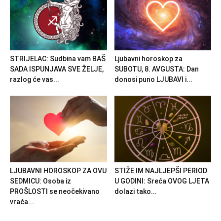
STRIJELAC: Sudbina vam BAŠ
Ljubavni horoskop za
SADA ISPUNJAVA SVE ŽELJE,
SUBOTU, 8. AVGUSTA: Dan
razlog će vas...
donosi puno LJUBAVI i...
LJUBAVNI HOROSKOP ZA OVU
STIŽE IM NAJLJEPŠI PERIOD
SEDMICU: Osoba iz
U GODINI: Sreća OVOG LJETA
PROŠLOSTI se neočekivano
dolazi tako...
vraća...