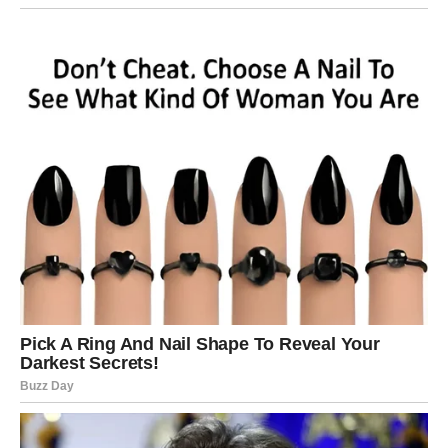
odnose u kojima nema topline
unutrašnji glas koji traži smisao, ne samo stabilnost
Ništa od ovoga nije slučajno. Karma ti pokazuje gde treba
da usporiš da bi nastavio dalje.