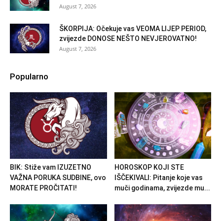
August 7, 2026
ŠKORPIJA: Očekuje vas VEOMA LIJEP PERIOD,
zvijezde DONOSE NEŠTO NEVJEROVATNO!
August 7, 2026
Popularno
BIK: Stiže vam IZUZETNO
HOROSKOP KOJI STE
VAŽNA PORUKA SUDBINE, ovo
IŠČEKIVALI: Pitanje koje vas
MORATE PROČITATI!
muči godinama, zvijezde mu...