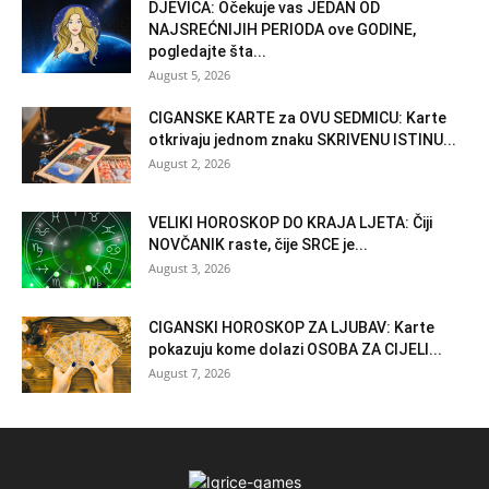
DJEVICA: Očekuje vas JEDAN OD
NAJSREĆNIJIH PERIODA ove GODINE,
pogledajte šta...
August 5, 2026
CIGANSKE KARTE za OVU SEDMICU: Karte
otkrivaju jednom znaku SKRIVENU ISTINU...
August 2, 2026
VELIKI HOROSKOP DO KRAJA LJETA: Čiji
NOVČANIK raste, čije SRCE je...
August 3, 2026
CIGANSKI HOROSKOP ZA LJUBAV: Karte
pokazuju kome dolazi OSOBA ZA CIJELI...
August 7, 2026