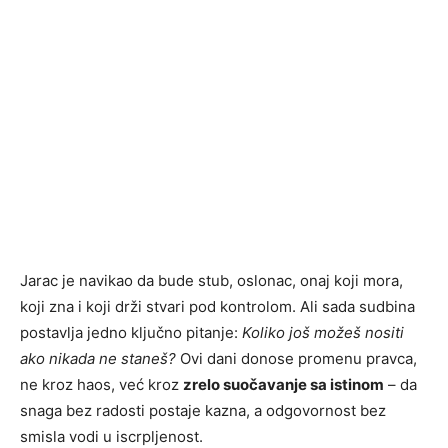
Jarac je navikao da bude stub, oslonac, onaj koji mora,
koji zna i koji drži stvari pod kontrolom. Ali sada sudbina
postavlja jedno ključno pitanje:
Koliko još možeš nositi
ako nikada ne staneš?
Ovi dani donose promenu pravca,
ne kroz haos, već kroz
zrelo suočavanje sa istinom
– da
snaga bez radosti postaje kazna, a odgovornost bez
smisla vodi u iscrpljenost.