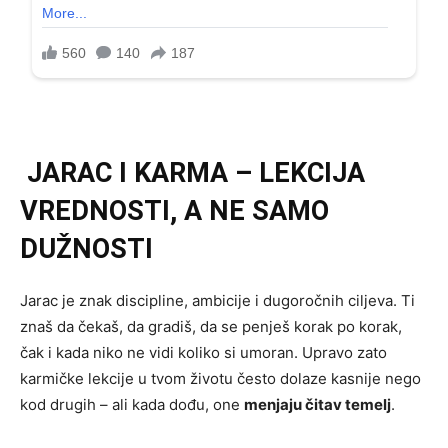
JARAC I KARMA – LEKCIJA
VREDNOSTI, A NE SAMO
DUŽNOSTI
Jarac je znak discipline, ambicije i dugoročnih ciljeva. Ti
znaš da čekaš, da gradiš, da se penješ korak po korak,
čak i kada niko ne vidi koliko si umoran. Upravo zato
karmičke lekcije u tvom životu često dolaze kasnije nego
kod drugih – ali kada dođu, one
menjaju čitav temelj
.