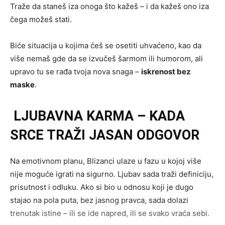
Traže da staneš iza onoga što kažeš – i da kažeš ono iza
čega možeš stati.
Biće situacija u kojima ćeš se osetiti uhvaćeno, kao da
više nemaš gde da se izvučeš šarmom ili humorom, ali
upravo tu se rađa tvoja nova snaga –
iskrenost bez
maske
.
LJUBAVNA KARMA – KADA
SRCE TRAŽI JASAN ODGOVOR
Na emotivnom planu, Blizanci ulaze u fazu u kojoj više
nije moguće igrati na sigurno. Ljubav sada traži definiciju,
prisutnost i odluku. Ako si bio u odnosu koji je dugo
stajao na pola puta, bez jasnog pravca, sada dolazi
trenutak istine – ili se ide napred, ili se svako vraća sebi.