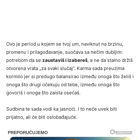
Ovo je period u kojem se tvoj um, naviknut na brzinu,
promenu i prilagođavanje, suočava sa nečim dubljim:
potrebom da se
zaustaviš i izabereš
, a ne da stalno držiš
otvorena vrata „za svaki slučaj“. Karma sada preuzima
kormilo jer si predugo balansirao između onoga što želiš i
onoga što drugi očekuju od tebe, između onoga što
govoriš i onoga što zaista osećaš.
Sudbina te sada vodi ka jasnoći. I to neće uvek biti
prijatno, ali će biti oslobađajuće.