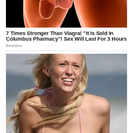
POSAO, NOVAC I ODLUKE –
KARMA TRAŽI FOKUS
Na poslovnom planu, sudbinski dani donose potrebu za
jasnim pravcem
. Ako si rasut na više strana, ako
započinješ mnogo, a završavaš malo, sada ćeš osetiti
pritisak da se konačno odlučiš gde želiš da uložiš svoju
energiju. Karma te ne kažnjava – ona te usmerava.
Mogući su razgovori sa autoritetima, prilike ili prilike koje
deluju primamljivo, ali ćeš morati da postaviš sebi pitanje:
„Da li je ovo samo zanimljivo ili je zaista vredno mog
vremena?“
Finansije se stabilizuju onda kada prestaneš
da se oslanjaš na improvizaciju i počneš da gradiš
strategiju, koliko god ti to delovalo dosadno.