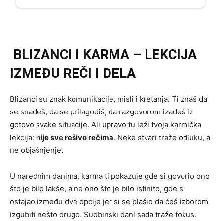
BLIZANCI I KARMA – LEKCIJA
IZMEĐU REČI I DELA
Blizanci su znak komunikacije, misli i kretanja. Ti znaš da
se snađeš, da se prilagodiš, da razgovorom izađeš iz
gotovo svake situacije. Ali upravo tu leži tvoja karmička
lekcija:
nije sve rešivo rečima
. Neke stvari traže odluku, a
ne objašnjenje.
U narednim danima, karma ti pokazuje gde si govorio ono
što je bilo lakše, a ne ono što je bilo istinito, gde si
ostajao između dve opcije jer si se plašio da ćeš izborom
izgubiti nešto drugo. Sudbinski dani sada traže fokus.