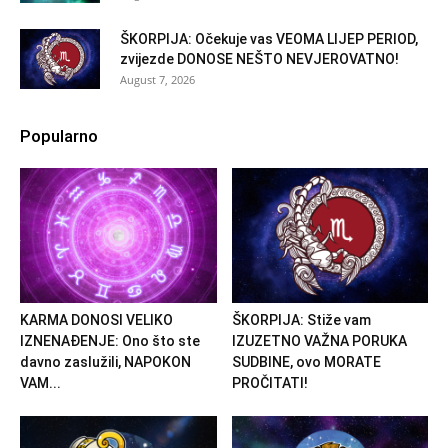
ŠKORPIJA: Očekuje vas VEOMA LIJEP PERIOD,
zvijezde DONOSE NEŠTO NEVJEROVATNO!
August 7, 2026
Popularno
KARMA DONOSI VELIKO
ŠKORPIJA: Stiže vam
IZNENAĐENJE: Ono što ste
IZUZETNO VAŽNA PORUKA
davno zaslužili, NAPOKON
SUDBINE, ovo MORATE
VAM...
PROČITATI!