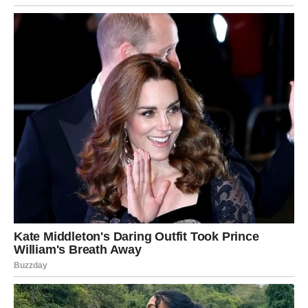
ponavljajuće razgovore koji te teraju da se izjasniš
poruke koje dolaze u „pravom trenutku“
ljude koji traže jasan odgovor, a ne objašnjenje
unutrašnji osećaj da više nemaš strpljenja za polovičnost
Ništa od ovoga nije slučajno. Karma sa tobom komunicira
upravo kroz ono što ti je najbliže –
reč i misao
.