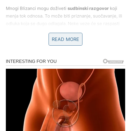
Mnogi Blizanci mogu doživeti
sudbinski razgovor
koji
menja tok odnosa. To može biti priznanje, suočavanje, ili
odluka koja se dugo odlagala. Neke veze će se raspasti
ne zato što nema emocija, već zato što nema hrabrosti da
se one žive do kraja. Druge će se produbiti upravo zato
READ MORE
što ćeš prvi put reći ono što zaista osećaš, bez straha da
ćeš izgubiti slobodu.
Za slobodne Blizance, karma donosi
susret koji traži
prisutnost
, a ne igru. Osoba koja ulazi u tvoj život neće
želeti polovične odgovore, flert bez dubine ili stalno
menjanje teme. Ovo može biti izazovno, ali i lekovito, jer
te uči da ljubav ne mora da te sputava da bi bila ozbiljna.
Karmička poruka u ljubavi:
Ne gubi slobodu kada biraš istinu – gubiš je samo kada
bežiš od nje.