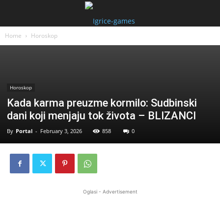
Home
Horoskop
Horoskop
Kada karma preuzme kormilo: Sudbinski
dani koji menjaju tok života – BLIZANCI
By
Portal
-
February 3, 2026
858
0
Oglasi - Advertisement