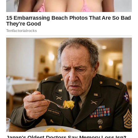
Ako si ranije menjao planove iz straha da ćeš pogrešiti,
sada shvataš da je
neodlučnost takođe izbor – i često
najskuplji
.
Karmička poruka za posao i novac:
Uspeh dolazi kada prestaneš da trčiš u krug i izabereš
pravac.
UNUTRAŠNJA
TRANSFORMACIJA – TIŠINA
KOJA DONOSI ODGOVORE
Najveća promena za Blizance u ovom periodu dešava se