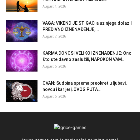
August 1, 2026
VAGA: VIKEND JE STIGAO, a uz njega dolazi I
PREDIVNO IZNENAĐENJE,...
August 7, 2026
KARMA DONOSI VELIKO IZNENAĐENJE: Ono
što ste davno zaslužili, NAPOKON VAM...
August 6, 2026
OVAN: Sudbina sprema preokret u ljubavi,
novcu i karijeri, OVOG PUTA...
August 6, 2026