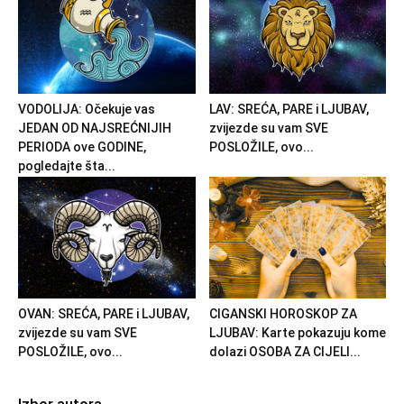
VODOLIJA: Očekuje vas
LAV: SREĆA, PARE i LJUBAV,
JEDAN OD NAJSREĆNIJIH
zvijezde su vam SVE
PERIODA ove GODINE,
POSLOŽILE, ovo...
pogledajte šta...
OVAN: SREĆA, PARE i LJUBAV,
CIGANSKI HOROSKOP ZA
zvijezde su vam SVE
LJUBAV: Karte pokazuju kome
POSLOŽILE, ovo...
dolazi OSOBA ZA CIJELI...
Izbor autora