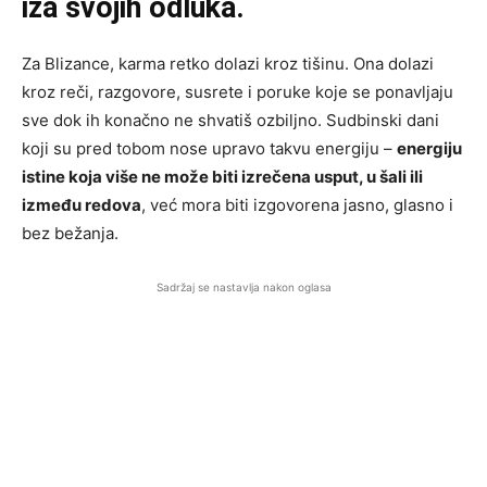
iza svojih odluka.
Za Blizance, karma retko dolazi kroz tišinu. Ona dolazi
kroz reči, razgovore, susrete i poruke koje se ponavljaju
sve dok ih konačno ne shvatiš ozbiljno. Sudbinski dani
koji su pred tobom nose upravo takvu energiju –
energiju
istine koja više ne može biti izrečena usput, u šali ili
između redova
, već mora biti izgovorena jasno, glasno i
bez bežanja.
Sadržaj se nastavlja nakon oglasa