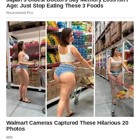
u tvom unutrašnjem svetu. Učiš da ne moraš uvek biti u
pokretu da bi bio živ, niti stalno okružen ljudima da bi bio
viđen. Sudbinski dani te pozivaju na tišinu, na
osluškivanje sebe, na kontakt sa onim delom tebe koji
zna odgovore, ali je često bio potisnut bukom.
Možeš osećati mentalni umor, potrebu da se povučeš ili
da napraviš pauzu od ljudi i informacija – i to je znak da se
stari obrasci rastvaraju. Ne beži od toga. U toj tišini se
rađa nova verzija tebe –
svesnija, fokusiranija i stabilnija
.
SUDBINSKI ZNACI – KARMA
KOMUNICIRA NA TVOJ NAČIN
U narednim danima obrati pažnju na: