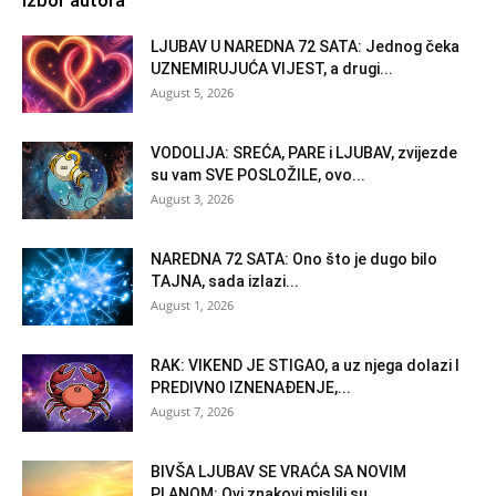
LJUBAV U NAREDNA 72 SATA: Jednog čeka
UZNEMIRUJUĆA VIJEST, a drugi...
August 5, 2026
VODOLIJA: SREĆA, PARE i LJUBAV, zvijezde
su vam SVE POSLOŽILE, ovo...
August 3, 2026
NAREDNA 72 SATA: Ono što je dugo bilo
TAJNA, sada izlazi...
August 1, 2026
RAK: VIKEND JE STIGAO, a uz njega dolazi I
PREDIVNO IZNENAĐENJE,...
August 7, 2026
BIVŠA LJUBAV SE VRAĆA SA NOVIM
PLANOM: Ovi znakovi mislili su...