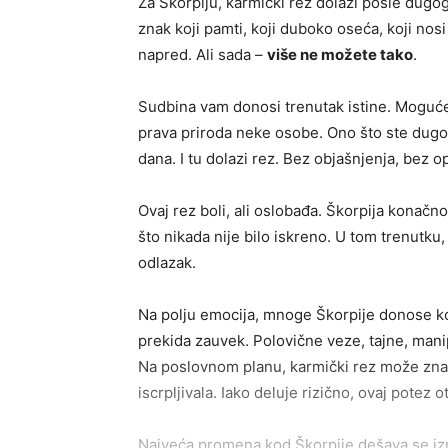
Za Škorpiju, karmički rez dolazi posle dugo
znak koji pamti, koji duboko oseća, koji nosi
napred. Ali sada –
više ne možete tako
.
Sudbina vam donosi trenutak istine. Moguće j
prava priroda neke osobe. Ono što ste dugo o
dana. I tu dolazi rez. Bez objašnjenja, bez o
Ovaj rez boli, ali oslobađa. Škorpija konačno
što nikada nije bilo iskreno. U tom trenutku,
odlazak.
Na polju emocija, mnoge Škorpije donose kon
prekida zauvek. Polovične veze, tajne, mani
Na poslovnom planu, karmički rez može značit
iscrpljivala. Iako deluje rizično, ovaj potez
Najveća promena kod Škorpije dešava se izn