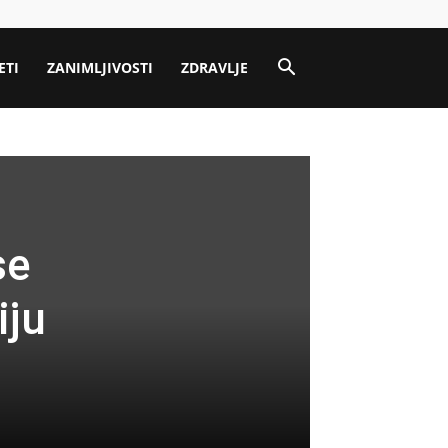
ETI
ZANIMLJIVOSTI
ZDRAVLJE
se
iju