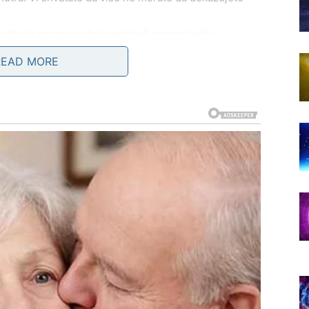
 što te vezuje za bol, postaješ nezaustavljiv.
READ MORE
 PROŠLOŠĆU I SKOK U SVOJU
ov identitet
. Ovo nije samo period promena – ovo je
cije, očekivanja i etikete. Vi više ne možete da budete
a birate:
sloboda ili navika
. Ljudi iz prošlosti, stari
azi na proveru. I ono što ne može da vas prati u
, jedan događaj, jedan susret – i shvatate da ste
. Vi samo
nestanete iz života onih koji vas nisu