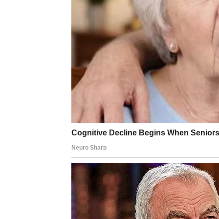
razumeli
.
Na emotivnom planu, mnoge Vodolije prekidaj
samo ako postoji potpuna sloboda, iskrenost
Na poslovnom planu, dolazi ideja, vizija ili 
selidba, novi projekat – sve je moguće.
Ono što je ključno: Vodolija prestaje da obj
izvinjenja
.
Poruka sudbine za Vodoliju:
kada prekineš 
LAV – PAD EGA I TRIJU
Za Lava, karmički rez dolazi na polju
ponosa,
jak, primećen, oslonac drugima. Ali sudbina
Lavovi shvataju da su previše davali tamo gd