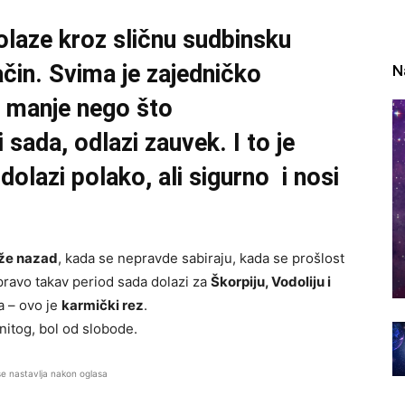
rolaze kroz sličnu sudbinsku
ačin. Svima je zajedničko
N
na manje nego što
 sada, odlazi zauvek. I to je
dolazi polako, ali sigurno i nosi
že nazad
, kada se nepravde sabiraju, kada se prošlost
ravo takav period sada dolazi za
Škorpiju, Vodoliju i
a – ovo je
karmički rez
.
initog, bol od slobode.
se nastavlja nakon oglasa