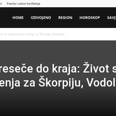
kt
Pravila i uslovi korištenja
HOME
IZDVOJENO
REGION
HOROSKOP
SAVJ
t se nepovratno menja za Škorpiju, Vodoliju...
eseče do kraja: Život 
nja za Škorpiju, Vodol