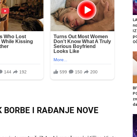
L
n
I
po
O
B
P
zn
da
 BORBE I RAĐANJE NOVE