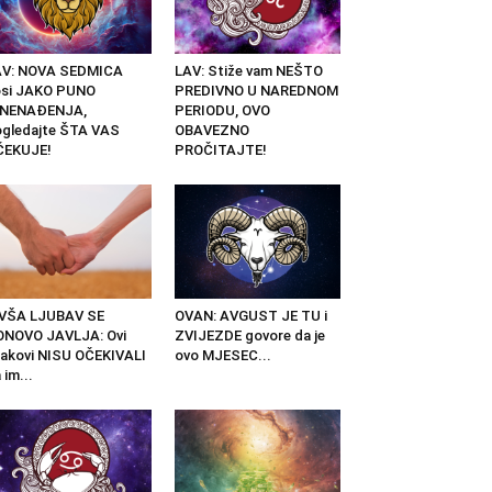
AV: NOVA SEDMICA
LAV: Stiže vam NEŠTO
osi JAKO PUNO
PREDIVNO U NAREDNOM
ZNENAĐENJA,
PERIODU, OVO
gledajte ŠTA VAS
OBAVEZNO
ČEKUJE!
PROČITAJTE!
IVŠA LJUBAV SE
OVAN: AVGUST JE TU i
ONOVO JAVLJA: Ovi
ZVIJEZDE govore da je
akovi NISU OČEKIVALI
ovo MJESEC...
 im...