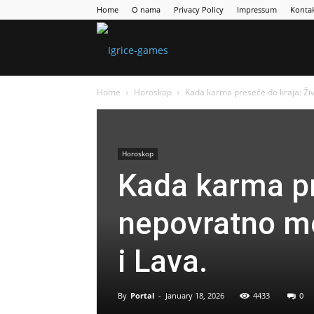
Home
O nama
Privacy Policy
Impressum
Konta
Games
Home
Horoskop
Kada karma preseče do kraja: Živo
Portal
Horoskop
Kada karma pr
nepovratno me
i Lava.
By
Portal
-
January 18, 2026
4433
0