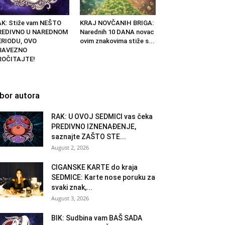
K: Stiže vam NEŠTO
KRAJ NOVČANIH BRIGA:
REDIVNO U NAREDNOM
Narednih 10 DANA novac
ERIODU, OVO
ovim znakovima stiže s...
BAVEZNO
ROČITAJTE!
zbor autora
RAK: U OVOJ SEDMICI vas čeka
PREDIVNO IZNENAĐENJE,
saznajte ZAŠTO STE...
August 2, 2026
CIGANSKE KARTE do kraja
SEDMICE: Karte nose poruku za
svaki znak,...
August 3, 2026
BIK: Sudbina vam BAŠ SADA