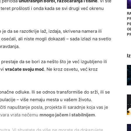
g perioda
unutrašnjih borbi, razočaranja i tišine
. Vi ste
 teret prošlosti i onda kada se svi drugi već okrenu
RA
P
P
O
e da se razotkrije laž, izdaja, skrivena namera ili
P
sećali, ali niste mogli dokazati – sada izlazi na svetlo
pravdanja.
I
 prestaje da se bori za nešto što je već izgubljeno ili
 vi
vraćate svoju moć
. Ne kroz osvetu, već kroz
ačne odluke. Ili se odnos transformiše do srži, ili se
pulacije – više nemaju mesta u vašem životu.
i napuštanje posla, projekta ili saradnje koja vas je
 otvara vrata nečemu
mnogo jačem i stabilnijem
.
utra. Vi shvatate da više ne morate da dokazujete