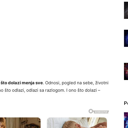
 što dolazi menja sve
. Odnosi, pogled na sebe, životni
ono što odlazi, odlazi sa razlogom. I ono što dolazi –
P