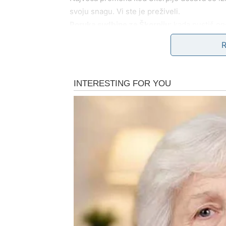
svoju snagu. Vi ste je preživeli.
Poruka sudbine za Škorpiju:
kada pustiš ono
VODOLIJA – PREKID SA
PRAVU ISTINU
Vodolije ulaze u karmički rez koji menja
njih
period kada prestajete da živite tuđe projek
ono što drugi žele da budete.
Sudbina vas stavlja u situaciju gde morate d
obrasci, odnosi koji vas sputavaju – sve dol
budućnost, biva presečeno.
Ovaj rez može doći iznenada. Jedna rečenica
predugo ćutali. Vodolija tada ne pravi buku