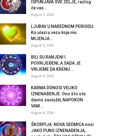
ISPUNJAVA SVE ŽELJE, razlog
će vas...
August 3, 2026
LJUBAV U NAREDNOM PERIODU:
Ko ulazi u vezu koja mu
MIJENJA...
August 3, 2026
BILI SU RANJENI I
POVRIJEĐENI, A SADA JE
VRIJEME DA KRENU...
August 4, 2026
KARMA DONOSI VELIKO
IZNENAĐENJE: Ono što ste
davno zaslužili, NAPOKON
VAM...
August 6, 2026
ŠKORPIJA: NOVA SEDMICA nosi
JAKO PUNO IZNENAĐENJA,