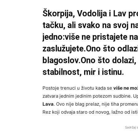
Škorpija, Vodolija i Lav p
tačku, ali svako na svoj n
jedno:više ne pristajete 
zaslužujete.Ono što odlazi
blagoslov.Ono što dolazi, 
stabilnost, mir i istinu.
Postoje trenuci u životu kada se
više ne mo
zatvara jednim jedinim potezom sudbine. Up
Lava
. Ovo nije blag prelaz, nije tiha promen
Rez koji odvaja staro od novog, lažno od ist
Sadržaj 