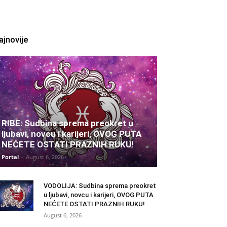
ajnovije
RIBE: Sudbina sprema preokret u
ljubavi, novcu i karijeri, OVOG PUTA
NEĆETE OSTATI PRAZNIH RUKU!
Portal
-
August 6, 2026
VODOLIJA: Sudbina sprema preokret
u ljubavi, novcu i karijeri, OVOG PUTA
NEĆETE OSTATI PRAZNIH RUKU!
August 6, 2026