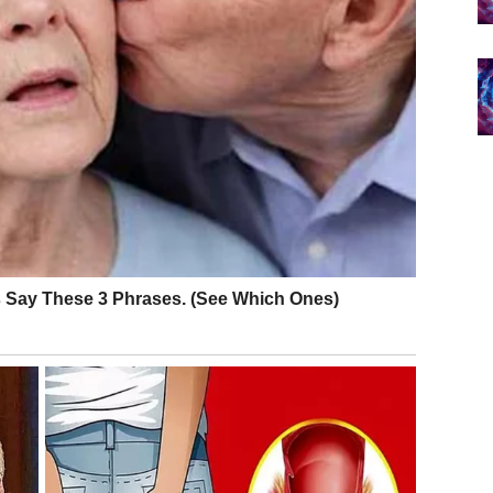
u odnose koji su ih ograničavali. Ako ostajete – to je
 i ravnopravnost. Sve drugo se gasi.
poziv koji vas tera da se usudite. Promena pravca,
ašnjava sebe. Vi počinjete da
živite svoju istinu bez
sa prošlošću, budućnost počinje da ti odgovara.
MF PRAVE VELIČINE
 ega i identiteta
. Vi ste znak koji je navikao da bude
 sada traži nešto drugo –
iskrenost prema sebi
.
e nisu bili cenjeni. Da su nosili odgovornost za druge,