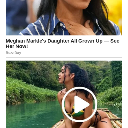
Pred tobom je period u kojem ćeš mnogo toga izgubiti…
ali samo ono što ti više nije bilo suđeno.
A ono što dolazi nakon toga moglo bi ti potpuno
promijeniti život.