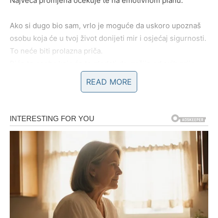
Najveća promjena očekuje te na emotivnom planu.
Ako si dugo bio sam, vrlo je moguće da uskoro upoznaš
osobu koja će u tvoj život donijeti mir i osjećaj sigurnosti.
To neće biti prolazna priča.
Biće to osoba koja će te gledati drugačije od svih prije.
READ MORE
Ako si već zauzet, očekuje te važan razgovor koji može
promijeniti tok odnosa.
Mnoge istine izlaze na vidjelo, ali ovaj put u tvoju korist.
Sudbina ti takođe donosi jednu neočekivanu vijest
vezanu za novac ili posao.
Moguće je da ćeš dobiti priliku koju si dugo čekao ili će
neko konačno prepoznati tvoj trud.
Ali postoji nešto veoma važno…