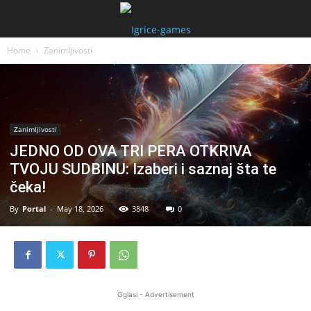
Home
Zanimljivosti
Zanimljivosti
JEDNO OD OVA TRI PERA OTKRIVA
TVOJU SUDBINU: Izaberi i saznaj šta te
čeka!
By
Portal
-
May 18, 2026
3848
0
Oglasi - Advertisement