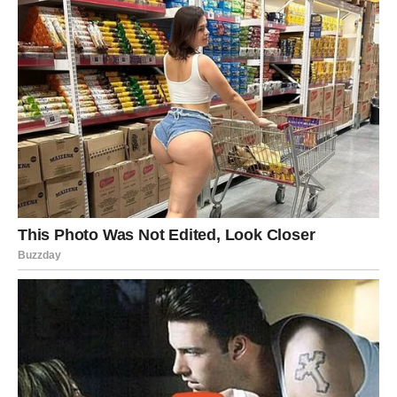
Moguće je da ćeš uskoro donijeti važnu odluku koja će
promijeniti tvoju budućnost.
Za neke osobe koje su izabrale ovo pero slijedi putovanje
ili velika životna promjena.
Možda ćeš promijeniti posao, mjesto života ili način na
koji gledaš na ljubav i odnose.
U emotivnom smislu dolazi ti veoma snažan period.
Ako si slobodan, pred tobom je susret koji neće biti
slučajan.
Ta osoba može djelovati potpuno drugačije od svih koje
si ranije poznavao, ali upravo zato će probuditi nešto
posebno u tebi.
Ako si u vezi, dolazi vrijeme istine.