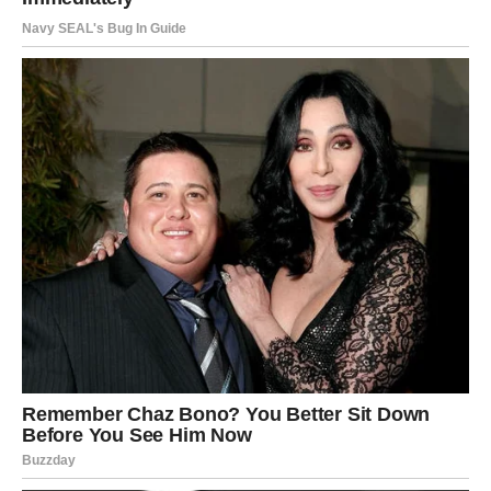
Počinješ drugačije gledati na život.
Počinješ birati sebe.
I upravo tada ćeš privući ljude i prilike koje zaslužuješ.
Jedna želja koju dugo nosiš u sebi mogla bi se ostvariti
mnogo prije nego što očekuješ.