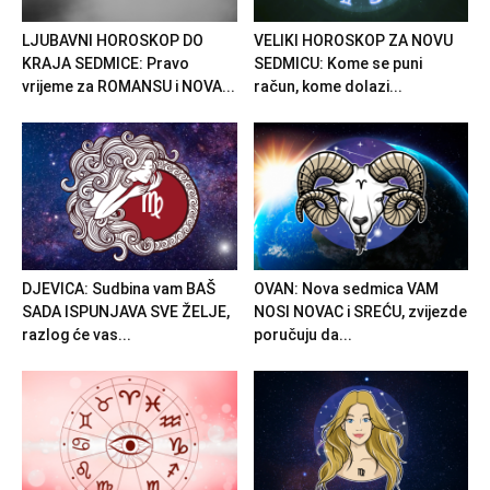
LJUBAVNI HOROSKOP DO
VELIKI HOROSKOP ZA NOVU
KRAJA SEDMICE: Pravo
SEDMICU: Kome se puni
vrijeme za ROMANSU i NOVA...
račun, kome dolazi...
DJEVICA: Sudbina vam BAŠ
OVAN: Nova sedmica VAM
SADA ISPUNJAVA SVE ŽELJE,
NOSI NOVAC i SREĆU, zvijezde
razlog će vas...
poručuju da...