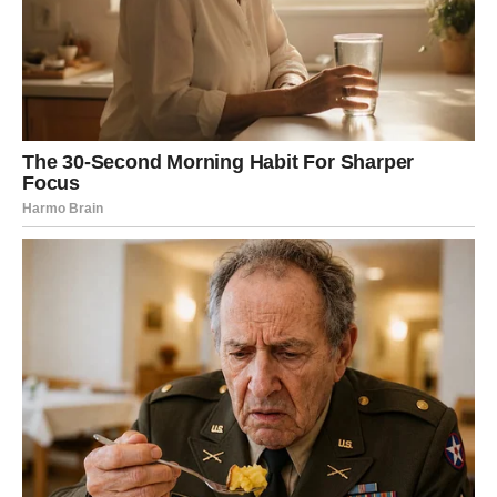
Ti moraš naučiti da više vjeruješ sebi.
Predugo si dopuštao drugima da utiču na tvoje odluke i
raspoloženje.
Vrijeme je da shvatiš koliko zapravo vrijediš.
Tvoja budućnost nosi mnogo ljepših stvari nego što sada
možeš da zamisliš.
Samo nemoj odustati baš sada, jer ti dolazi period u
kojem ćeš konačno osjetiti da se život mijenja nabolje.
DRUGO PERO
Ako si izabrao drugo pero, ti si osoba ogromnog srca i
veoma posebne energije.
Ljudi često dolaze kod tebe po savjet, utjehu ili podršku,
jer pored tebe osjećaju mir.