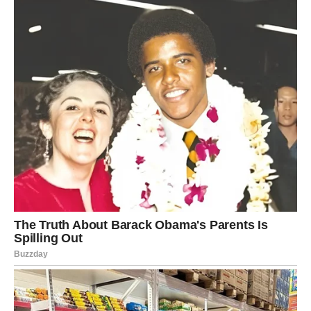
TREĆE PERO
Ako si izabrao treće pero, ti si osoba koju vodi intuicija.
Vrlo često osjetiš stvari prije nego što se dogode.
Iako ponekad pokušavaš ignorisati unutrašnji glas,
duboko u sebi znaš kada nešto nije dobro – i kada dolazi
velika promjena.
Tvoj život nije bio lak.
Imao si periode u kojima si morao biti jak čak i onda kada
si se osjećao slomljeno.
Ali upravo te je to oblikovalo u osobu koja danas vidi
svijet drugačijim očima.
Sudbina ti sada donosi kraj jednog veoma teškog perioda.
Ono što te je dugo opterećivalo polako ostaje iza tebe.