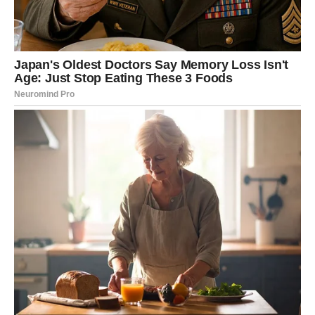
Ali ono što mnogi ne vide jeste da si se i ti mnogo puta
osjećao usamljeno.
Davao si drugima snagu dok si se iznutra borio sa
sopstvenim brigama.
Sudbina ti sada šalje poruku da dolazi vrijeme u kojem
ćeš konačno biti nagrađen za sve dobro koje si učinio.
Pred tobom je period velikih emotivnih promjena.
Neko iz prošlosti mogao bi ponovo ući u tvoj život.
To može biti osoba koju nikada nisi potpuno zaboravio.
Moguće je da ćeš dobiti poruku, poziv ili susret koji će
probuditi stare emocije.
Ali ovaj put nećeš biti ista osoba kao nekada.