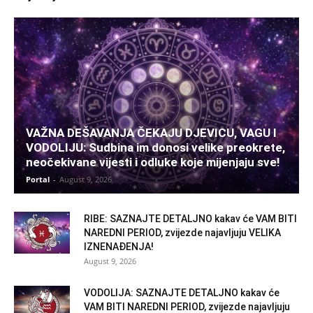
VAŽNA DEŠAVANJA ČEKAJU DJEVICU, VAGU I
VODOLIJU: Sudbina im donosi velike preokrete,
neočekivane vijesti i odluke koje mijenjaju sve!
Portal
-
August 9, 2026
RIBE: SAZNAJTE DETALJNO kakav će VAM BITI
NAREDNI PERIOD, zvijezde najavljuju VELIKA
IZNENAĐENJA!
August 9, 2026
VODOLIJA: SAZNAJTE DETALJNO kakav će
VAM BITI NAREDNI PERIOD, zvijezde najavljuju