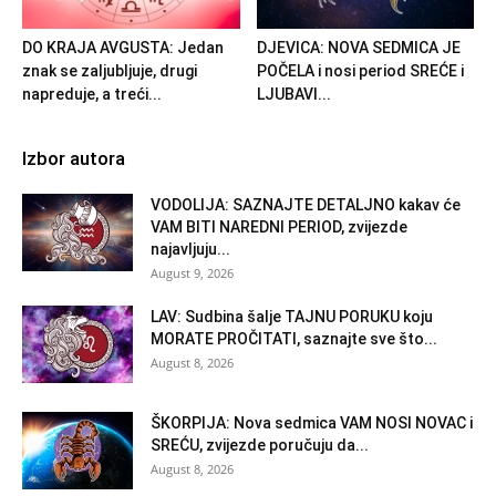
DO KRAJA AVGUSTA: Jedan
DJEVICA: NOVA SEDMICA JE
znak se zaljubljuje, drugi
POČELA i nosi period SREĆE i
napreduje, a treći...
LJUBAVI...
Izbor autora
VODOLIJA: SAZNAJTE DETALJNO kakav će
VAM BITI NAREDNI PERIOD, zvijezde
najavljuju...
August 9, 2026
LAV: Sudbina šalje TAJNU PORUKU koju
MORATE PROČITATI, saznajte sve što...
August 8, 2026
ŠKORPIJA: Nova sedmica VAM NOSI NOVAC i
SREĆU, zvijezde poručuju da...
August 8, 2026