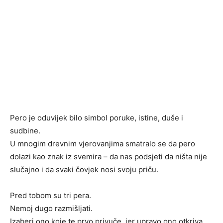
Pero je oduvijek bilo simbol poruke, istine, duše i
sudbine.
U mnogim drevnim vjerovanjima smatralo se da pero
dolazi kao znak iz svemira – da nas podsjeti da ništa nije
slučajno i da svaki čovjek nosi svoju priču.
Pred tobom su tri pera.
Nemoj dugo razmišljati.
Izaberi ono koje te prvo privuče, jer upravo ono otkriva