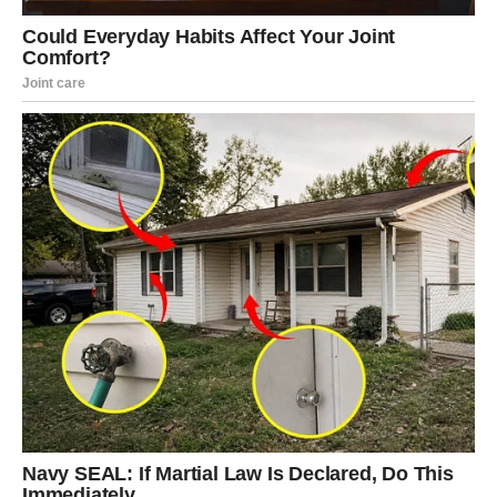
Mnogo si naučio kroz bol i razočaranja.
Zato ćeš sada mnogo jasnije vidjeti ko dolazi sa iskrenim
namjerama, a ko samo želi da se vrati kada vidi da si
krenuo dalje.
Na polju novca i posla dolazi ti veoma zanimljiv period.
Moguća je promjena posla, nova saradnja ili prilika koja
će ti donijeti veću sigurnost.
Ono što je posebno važno jeste da ćeš u narednim
mjesecima početi da vraćaš vjeru u sebe.
Dugo si sumnjao da li si dovoljno dobar, dovoljno vrijedan
ili dovoljno jak.
Ali sudbina ti pokazuje da si mnogo snažniji nego što
misliš.
Tebi dolazi period unutrašnjeg buđenja.