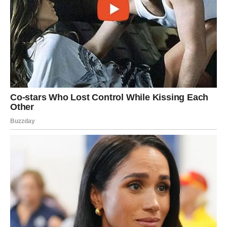
Odnos koji je iskren postaće još jači.
Ali odnos koji se zasniva na lažima ili hladnoći teško će
opstati.
Sudbina te više neće tjerati da ostaješ tamo gdje nisi
srećan.
Na finansijskom planu očekuje te postepeni napredak.
Možda neće doći preko noći, ali dolazi stabilnost koju
dugo priželjkuješ.
Najvažnija poruka za tebe jeste da prestaneš sumnjati u
sebe.
Ti si osoba koja često vidi dobro u drugima, ali zaboravlja
koliko dobra nosi u sebi.
Vrijeme je da konačno shvatiš svoju vrijednost.