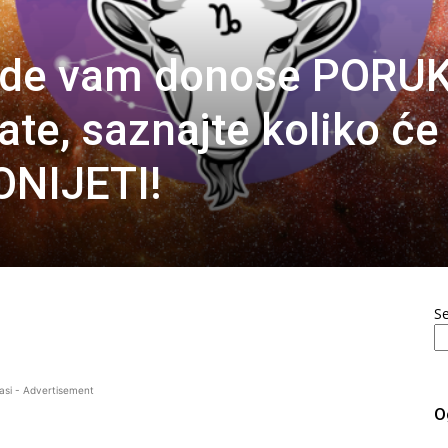
zde vam donose PORU
te, saznajte koliko će
NIJETI!
S
asi - Advertisement
O