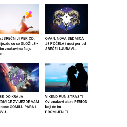
AJSREĆNIJI PERIOD:
OVAN: NOVA SEDMICA
ijezde su se SLOŽILE –
JE POČELA i nosi period
im znakovima šalju
SREĆE i LJUBAVI...
e...
BE: DO KRAJA
VIKEND PUN STRASTI:
EDMICE ZVIJEZDE VAM
Ovi znakovi ulaze PERIOD
nose GOMILU PARA i
koji će im
VU...
PROMIJENITI...