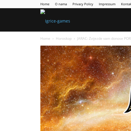
Home
O nama
Privacy Policy
Impressum
Konta
Games
Home
Horoskop
JARAC: Zvijezde vam donose PORU
Portal