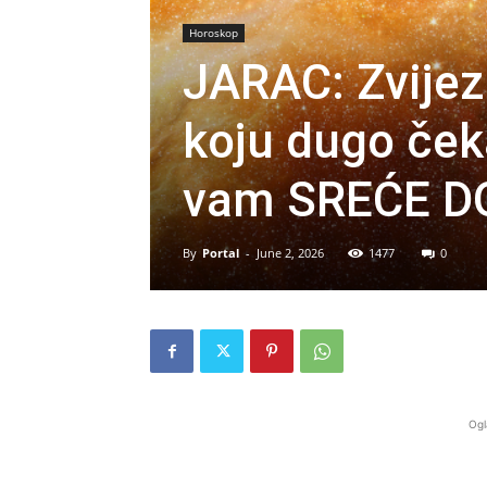
Horoskop
JARAC: Zvije
koju dugo čeka
vam SREĆE DO
By
Portal
-
June 2, 2026
1477
0
Ogl