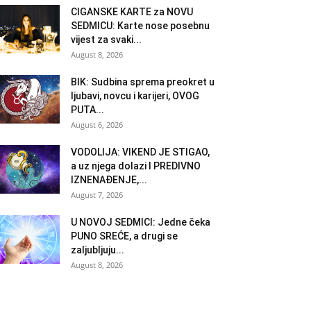
CIGANSKE KARTE za NOVU
SEDMICU: Karte nose posebnu
vijest za svaki...
August 8, 2026
BIK: Sudbina sprema preokret u
ljubavi, novcu i karijeri, OVOG
PUTA...
August 6, 2026
VODOLIJA: VIKEND JE STIGAO,
a uz njega dolazi I PREDIVNO
IZNENAĐENJE,...
August 7, 2026
U NOVOJ SEDMICI: Jedne čeka
PUNO SREĆE, a drugi se
zaljubljuju...
August 8, 2026