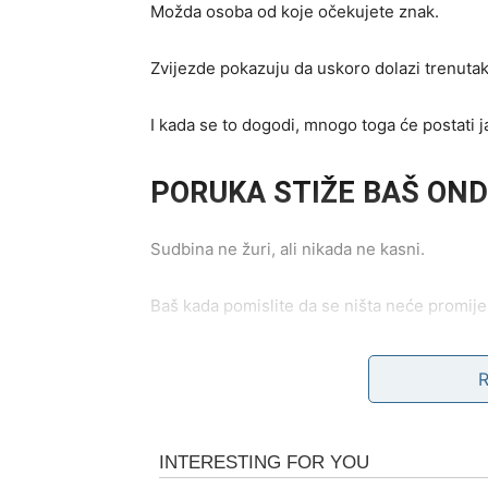
Možda osoba od koje očekujete znak.
Zvijezde pokazuju da uskoro dolazi trenutak
I kada se to dogodi, mnogo toga će postati j
PORUKA STIŽE BAŠ ON
Sudbina ne žuri, ali nikada ne kasni.
Baš kada pomislite da se ništa neće promijen
Baš kada odlučite prestati čekati.
Tada dolazi vijest koja vam vraća vjeru da s
I upravo zato njen uticaj biće mnogo snažnij