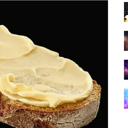
DONIJETI?
a.
ućnosti koju želite.
glavlja.