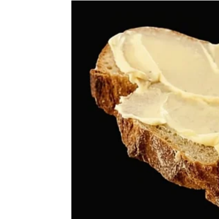
KOLIKO ĆE VAM SREĆE 
Mnogo više nego što očekujete.
Ova poruka neće biti samo obična informacij
Ona će donijeti osjećaj sigurnosti.
Donijeće vam olakšanje.
I pomoći da napravite važan korak prema bud
Za neke Jarčeve to će biti početak novog po
Za druge završetak jedne velike brige.