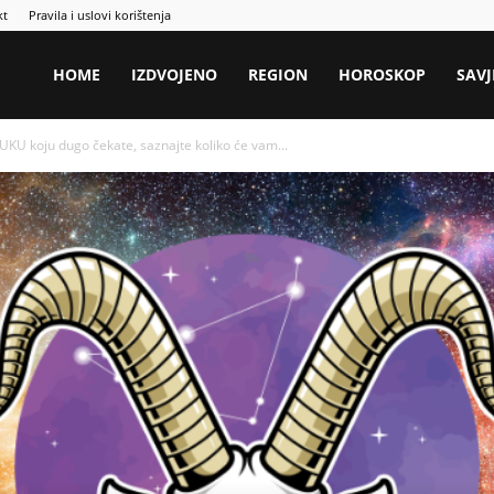
kt
Pravila i uslovi korištenja
HOME
IZDVOJENO
REGION
HOROSKOP
SAVJ
KU koju dugo čekate, saznajte koliko će vam...