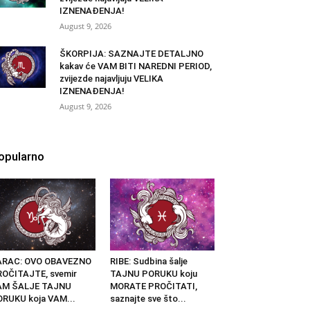
IZNENAĐENJA!
August 9, 2026
ŠKORPIJA: SAZNAJTE DETALJNO
kakav će VAM BITI NAREDNI PERIOD,
zvijezde najavljuju VELIKA
IZNENAĐENJA!
August 9, 2026
opularno
ARAC: OVO OBAVEZNO
RIBE: Sudbina šalje
OČITAJTE, svemir
TAJNU PORUKU koju
AM ŠALJE TAJNU
MORATE PROČITATI,
RUKU koja VAM...
saznajte sve što...