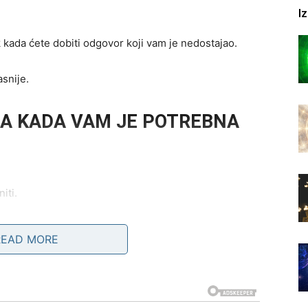
I
 kada ćete dobiti odgovor koji vam je nedostajao.
asnije.
DA KADA VAM JE POTREBNA
iti.
READ MORE
e dobre stvari ipak događaju.
i.