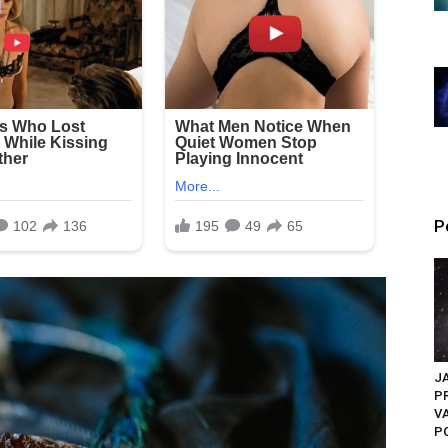
P
J
PR
V
PO