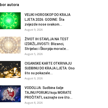
zbor autora
VELIKI HOROSKOP DO KRAJA
LJETA 2026. GODINE: Šta
zvijezde nose svakom...
August 9, 2026
ŽIVOT IH STAVLJA NA TEST
IZDRŽLJIVOSTI: Blizanci,
Strijelac i Škorpija moraće...
August 5, 2026
CIGANSKE KARTE OTKRIVAJU
SUDBINU DO KRAJA LJETA: Ono
što su pokazale...
August 9, 2026
VODOLIJA: Sudbina šalje
TAJNU PORUKU koju MORATE
PROČITATI, saznajte sve što...
August 8, 2026