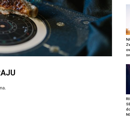
N
Zv
ov
sv
RAJU
ma.
RI
S
do
NO