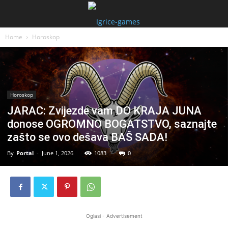
Home
Horoskop
Horoskop
JARAC: Zvijezde vam DO KRAJA JUNA
donose OGROMNO BOGATSTVO, saznajte
zašto se ovo dešava BAŠ SADA!
By
Portal
-
June 1, 2026
1083
0
Oglasi - Advertisement