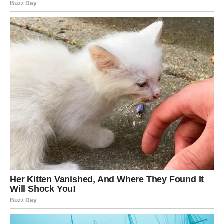
Kako se finansijska situacija bude popravljala, tako ćete
biti opušteniji i na emotivnom planu.
Ako ste slobodni, moguće je poznanstvo sa osobom koja
vas impresionira zrelošću i ozbiljnim namjerama.
Ako ste zauzeti, zajedno sa partnerom mogli biste početi
planirati nešto veliko za budućnost.
DO KRAJA JUNA OTVARAJU SE
VRATA OBILJA
Jarčevi, zvijezde vam poručuju da ulazite u period kada
se prilike umnožavaju, a uspjeh postaje mnogo bliži nego
ranije.
Ljudi vas primjećuju.