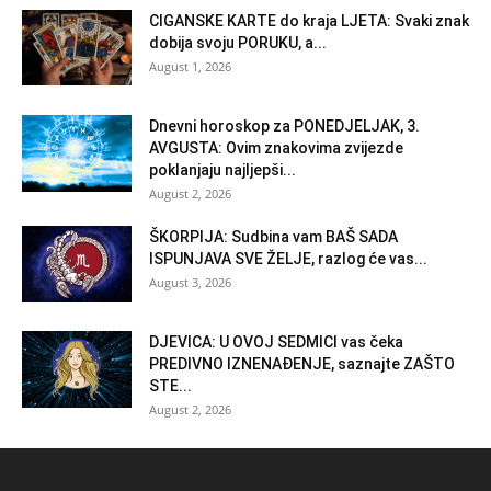
CIGANSKE KARTE do kraja LJETA: Svaki znak
dobija svoju PORUKU, a...
August 1, 2026
Dnevni horoskop za PONEDJELJAK, 3.
AVGUSTA: Ovim znakovima zvijezde
poklanjaju najljepši...
August 2, 2026
ŠKORPIJA: Sudbina vam BAŠ SADA
ISPUNJAVA SVE ŽELJE, razlog će vas...
August 3, 2026
DJEVICA: U OVOJ SEDMICI vas čeka
PREDIVNO IZNENAĐENJE, saznajte ZAŠTO
STE...
August 2, 2026