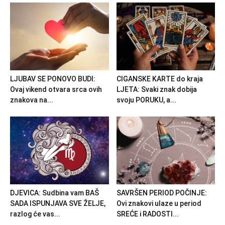
LJUBAV SE PONOVO BUDI:
CIGANSKE KARTE do kraja
Ovaj vikend otvara srca ovih
LJETA: Svaki znak dobija
znakova na...
svoju PORUKU, a...
DJEVICA: Sudbina vam BAŠ
SAVRŠEN PERIOD POČINJE:
SADA ISPUNJAVA SVE ŽELJE,
Ovi znakovi ulaze u period
razlog će vas...
SREĆE i RADOSTI...