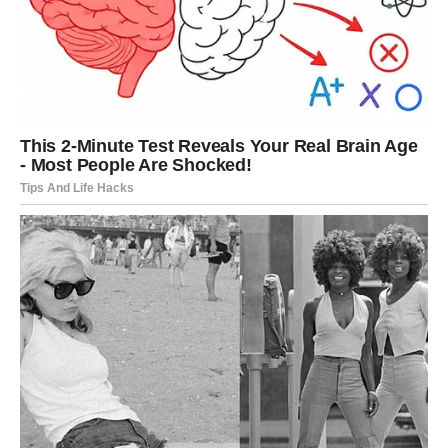
otvorite.
NEKO PREPOZNAJE VAŠU
VRIJEDNOST
Jarčevi često rade više nego što govore.