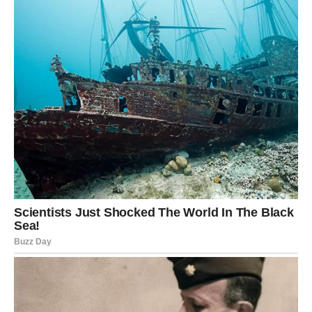
Prave prilike dolaze.
Nove mogućnosti se pojavljuju.
A vi konačno počinjete osjećati da se život kreće u pravcu
koji ste dugo željeli.
Možda ogromno bogatstvo neće stići preko noći.
Ali ono što vam dolazi do kraja juna moglo bi biti početak
finansijske sigurnosti i uspjeha kakve ste godinama
priželjkivali.
I upravo zato se ovo dešava baš sada – jer je došlo
vrijeme da ubirete plodove svega što ste tako dugo
gradili.