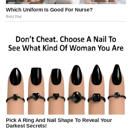
Novac vam nije važan samo zbog luksuza.
Važan vam je zbog osjećaja sigurnosti.
Zbog porodice.
Zbog planova koje želite ostvariti.
Zvijezde pokazuju da ćete do kraja juna osjetiti mnogo
više stabilnosti nego ranije.
I upravo taj osjećaj biće jedna od najvećih nagrada.
LJUBAV POSTAJE JOŠ LJEPŠA
KADA NESTANU BRIGE