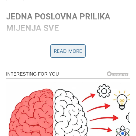
JEDNA POSLOVNA PRILIKA
MIJENJA SVE
Do kraja juna pred vama bi se mogla pojaviti ponuda koja
READ MORE
na prvi pogled djeluje kao obična prilika.
Ali upravo ona nosi potencijal za ozbiljan finansijski rast.
Možda nova pozicija.
Možda saradnja.
Možda posao koji donosi mnogo veću sigurnost.
Najvažnije je da ne zatvarate vrata prije nego što ih