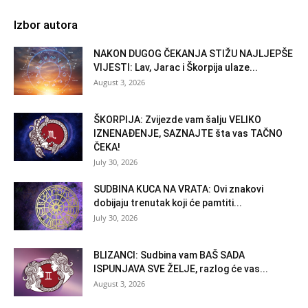
Izbor autora
NAKON DUGOG ČEKANJA STIŽU NAJLJEPŠE
VIJESTI: Lav, Jarac i Škorpija ulaze...
August 3, 2026
ŠKORPIJA: Zvijezde vam šalju VELIKO
IZNENAĐENJE, SAZNAJTE šta vas TAČNO
ČEKA!
July 30, 2026
SUDBINA KUCA NA VRATA: Ovi znakovi
dobijaju trenutak koji će pamtiti...
July 30, 2026
BLIZANCI: Sudbina vam BAŠ SADA
ISPUNJAVA SVE ŽELJE, razlog će vas...
August 3, 2026