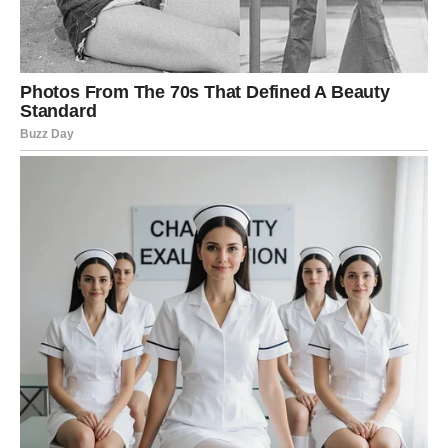
I upravo zato ponekad ostanu u sjeni ljudi koji su glasniji.
Ali sada dolazi vrijeme kada će vaša vrijednost biti jasno
primijećena.
Neko će prepoznati vaš kvalitet.
Neko će vidjeti koliko možete.
A upravo to može donijeti veliku promjenu na polju
novca.
FINANSIJSKA STABILNOST
DONOSI MIR KOJI STE DUGO
TRAŽILI