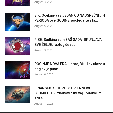
August 3, 2026
BIK: Očekuje vas JEDAN OD NAJSREĆNIJIH
PERIODA ove GODINE, pogledajte šta...
August 5, 2026
RIBE: Sudbina vam BAŠ SADA ISPUNJAVA
SVE ŽELJE, razlog će vas...
August 3, 2026
POČINJE NOVA ERA: Jarac, Bik i Lav ulaze u
poglavlje puno...
August 6, 2026
FINANSIJSKI HOROSKOP ZA NOVU
SEDMICU: Ovi znakovi otkrivaju odakle im
stiže...
August 1, 2026