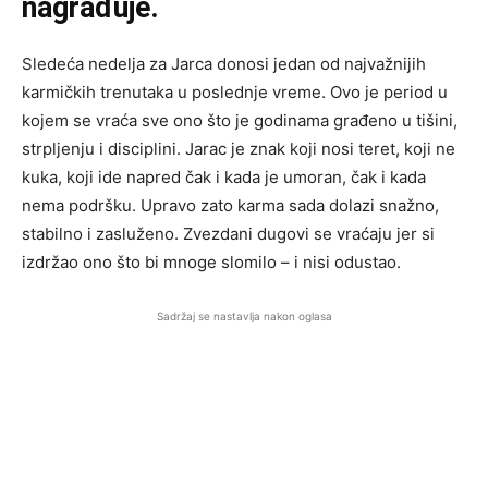
nagrađuje.
Sledeća nedelja za Jarca donosi jedan od najvažnijih
karmičkih trenutaka u poslednje vreme. Ovo je period u
kojem se vraća sve ono što je godinama građeno u tišini,
strpljenju i disciplini. Jarac je znak koji nosi teret, koji ne
kuka, koji ide napred čak i kada je umoran, čak i kada
nema podršku. Upravo zato karma sada dolazi snažno,
stabilno i zasluženo. Zvezdani dugovi se vraćaju jer si
izdržao ono što bi mnoge slomilo – i nisi odustao.
Sadržaj se nastavlja nakon oglasa