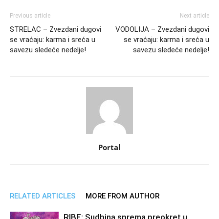
Previous article
Next article
STRELAC – Zvezdani dugovi
VODOLIJA – Zvezdani dugovi
se vraćaju: karma i sreća u
se vraćaju: karma i sreća u
savezu sledeće nedelje!
savezu sledeće nedelje!
Portal
RELATED ARTICLES
MORE FROM AUTHOR
RIBE: Sudbina sprema preokret u