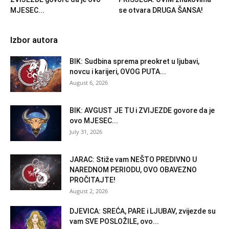
MJESEC...
se otvara DRUGA ŠANSA!
Izbor autora
BIK: Sudbina sprema preokret u ljubavi,
novcu i karijeri, OVOG PUTA...
August 6, 2026
BIK: AVGUST JE TU i ZVIJEZDE govore da je
ovo MJESEC...
July 31, 2026
JARAC: Stiže vam NEŠTO PREDIVNO U
NAREDNOM PERIODU, OVO OBAVEZNO
PROČITAJTE!
August 2, 2026
DJEVICA: SREĆA, PARE i LJUBAV, zvijezde su
vam SVE POSLOŽILE, ovo...