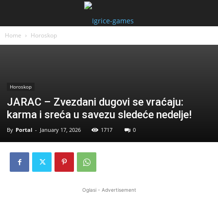
Home
Horoskop
Horoskop
JARAC – Zvezdani dugovi se vraćaju:
karma i sreća u savezu sledeće nedelje!
By
Portal
-
January 17, 2026
1717
0
Oglasi - Advertisement