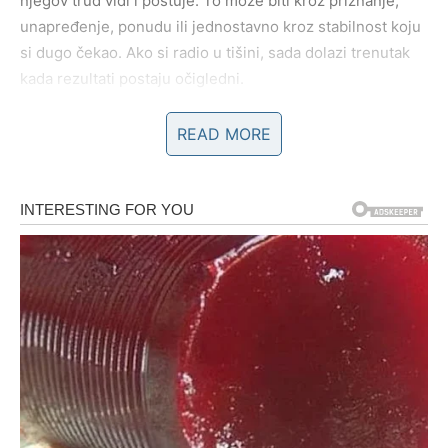
njegov trud vidi i poštuje. To može biti kroz priznanje,
unapređenje, ponudu ili jednostavno kroz stabilnost koju
si dugo čekao. Ako si radio u tišini, sada dolazi trenutak
kada rezultati postaju očigledni.
Mnogi Jarčevi će shvatiti da više ne moraju da dokazuju
READ MORE
svoju vrednost – ona je već prepoznata. Ovo je dobar
period za donošenje važnih odluka, ali bez pritiska.
Donosiš ih mirne glave, jer znaš gde stojiš. Karma ovde
vraća autoritet, ali i sigurnost. Osećaš da konačno imaš
kontrolu nad svojim pravcem.
Finansije: stabilnost kao nagrada
Finansijski aspekt sledeće nedelje donosi olakšanje. Ne
mora nužno biti veliki dobitak, ali dolazi sigurnost.
Moguće je rešavanje dugova, povoljan dogovor, ili