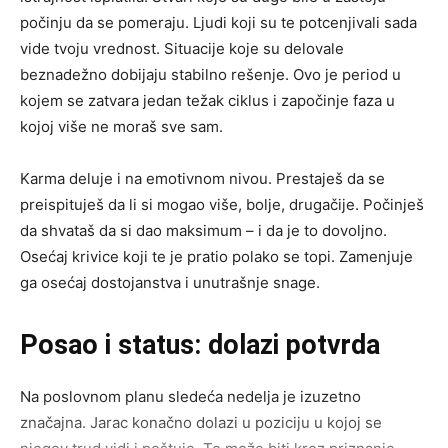
počinju da se pomeraju. Ljudi koji su te potcenjivali sada
vide tvoju vrednost. Situacije koje su delovale
beznadežno dobijaju stabilno rešenje. Ovo je period u
kojem se zatvara jedan težak ciklus i započinje faza u
kojoj više ne moraš sve sam.
Karma deluje i na emotivnom nivou. Prestaješ da se
preispituješ da li si mogao više, bolje, drugačije. Počinješ
da shvataš da si dao maksimum – i da je to dovoljno.
Osećaj krivice koji te je pratio polako se topi. Zamenjuje
ga osećaj dostojanstva i unutrašnje snage.
Posao i status: dolazi potvrda
Na poslovnom planu sledeća nedelja je izuzetno
značajna. Jarac konačno dolazi u poziciju u kojoj se