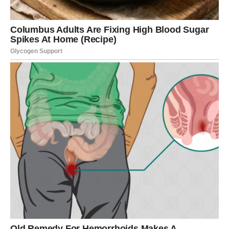
– više nema emotivnih dugova koji te iscrpljuju.
Jarčevi u stabilnim vezama mogu osetiti dublju
povezanost sa partnerom. Ne kroz strastvene ispade, već
kroz sigurnost, lojalnost i osećaj da imate zajednički
temelj. Slobodni Jarčevi mogu upoznati osobu koja ne
donosi haos, već mir. Ovo je ljubav koja se gradi polako,
ali traje dugo.
Najvažnije – prestaješ da se pitaš da li si dovoljno dobar.
Shvataš da nisi hladan, već oprezan; nisi zatvoren, već
dubok. I upravo takav kakav jesi – zaslužuješ ljubav.
Unutrašnji mir: najveći povrat