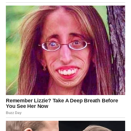
Kako se emotivni pritisak smanjuje, tako se i telo
oporavlja. Sledeća nedelja donosi više energije, bolji san
i osećaj stabilnosti. Prijaće ti rutina, ali i mali luksuzi: topla
večera, tišina, vreme za sebe. Jarac se regeneriše kroz
sigurnost – a sada je konačno imaš.