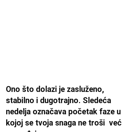
Ono što dolazi je zasluženo,
stabilno i dugotrajno. Sledeća
nedelja označava početak faze u
kojoj se tvoja snaga ne troši već