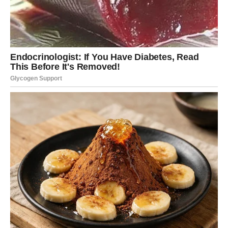
jednostavno osećaj da više ne strepiš. Karma vraća ono
što si pametno ulagao – vreme, trud i odgovornost sada
se pretvaraju u stabilnu osnovu.
Jarac sada uči da ne mora sve da nosi sam. Možeš sebi
dozvoliti da malo predahneš, da se nagradiš, da uložiš u
sebe bez osećaja krivice. Sreća dolazi kroz sigurnost, a
ne kroz rizik – i to je energija koja ti najviše prija.
Ljubav: emotivna sigurnost i
poštovanje
Na emotivnom planu sledeća nedelja donosi važno
razrešenje. Ako si bio u odnosu u kojem si se previše
žrtvovao, sada dolazi trenutak istine. Ili se odnos
stabilizuje kroz međusobno poštovanje i razumevanje, ili
shvataš da više ne želiš da nosiš teret sam. Karma te štiti