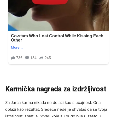
Karmička nagrada za izdržljivost
Za Jarca karma nikada ne dolazi kao slučajnost. Ona
dolazi kao rezultat. Sledeće nedelje shvataš da se tvoja
istrajnost isplatila. Stvari koje su dugo bile u zastoju