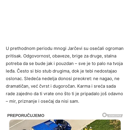
U prethodnom periodu mnogi Jarčevi su osećali ogroman
pritisak. Odgovornost, obaveze, brige za druge, stalna
potreba da se bude jak i pouzdan – sve je to palo na tvoja
leđa. Često si bio stub drugima, dok je tebi nedostajao
oslonac. Sledeća nedelja donosi preokret: ne nagao, ne
dramatičan, već čvrst i dugoročan. Karma i sreća sada
rade zajedno da ti vrate ono što ti je pripadalo još odavno
– mir, priznanje i osećaj da nisi sam.