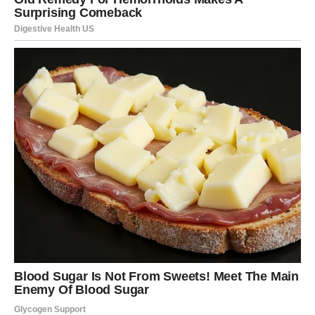
karme
Najveća karmička nagrada za Jarca u sledećoj nedelji nije
materijalna, već unutrašnja. Osećaš kako se teret sa
ramena polako spušta. Ne moraš više da kontrolišeš sve.
Ne moraš da nosiš odgovornost za ceo svet. Učiš da
pustiš, a da ne izgubiš sebe.
Ovo je period u kojem shvataš da snaga ne znači stalnu
borbu. Prava snaga je znati kada stati, kada se osloniti na
nekoga i kada sebi reći: „Dosta je.“ Karma ti vraća upravo
to – pravo na mir.
Zdravlje i energija: oporavak
dolazi prirodno