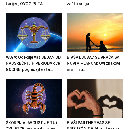
karijeri, OVOG PUTA...
zašto su ga...
VAGA: Očekuje vas JEDAN OD
BIVŠA LJUBAV SE VRAĆA SA
NAJSREĆNIJIH PERIODA ove
NOVIM PLANOM: Ovi znakovi
GODINE, pogledajte šta...
mislili su...
ŠKORPIJA: AVGUST JE TU i
BIVŠI PARTNER VAS SE
ZVIJEZDE govore da je ovo
PRISJEĆA: OVIM znakovima