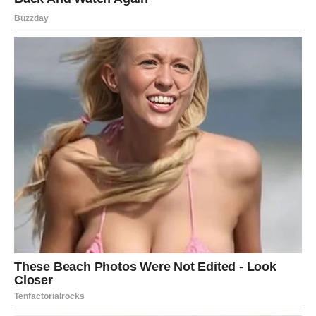
porodicom ili privatnim životom.
Kada budete vidjeli prve rezultate, shvatićete da je
upravo sada počelo novo poglavlje ispunjeno sigurnošću,
uspjehom i zadovoljstvom.
Završna poruka zvijezda za Jarca
Pred vama je vikend ispunjen ljubavlju, finansijskim
napretkom i pozitivnim iznenađenjima. Novac i emocije
dolaze iz pravca iz kojeg ih niste očekivali, zbog čega će
mnogi događaji ostati među najljepšim uspomenama
ovog ljeta.
Prihvatite pozive za druženja, budite otvoreni za nova
poznanstva i pažljivo slušajte informacije koje dolaze do
vas. Upravo među njima krije se prilika koja može