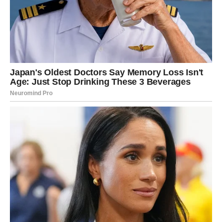
Ako ste slobodni, postoji velika mogućnost da upoznate
osobu koja će vas osvojiti iskrenošću, ozbiljnošću i toplim
pristupom. Susret može uslijediti sasvim spontano, preko
prijatelja, tokom izlaska ili na mjestu koje često
posjećujete.
Već prvi razgovor ostaviće snažan utisak i probuditi želju
da se ponovo sretnete.