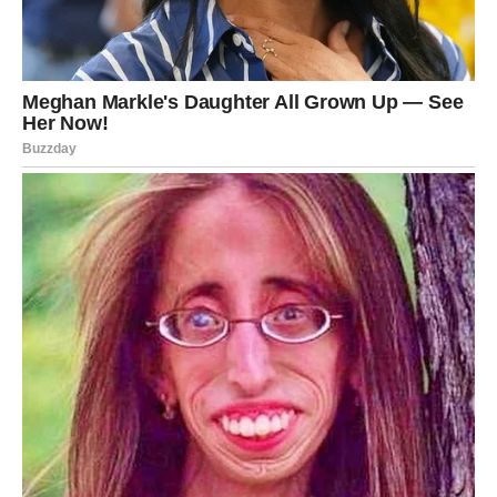
Zauzeti Jarčevi uživaju u skladnim
odnosima
Ako ste u vezi ili braku, partner će vas prijatno iznenaditi
pažnjom, podrškom ili lijepim riječima koje će vam
pokazati koliko mu značite.
Pred vama su dani puni razumijevanja, iskrenih razgovora
i zajedničkih planova koji će dodatno učvrstiti vaš odnos.
Osjetićete mir i sigurnost kakvu ste dugo priželjkivali.
Sreća vas prati na svakom koraku
Tokom cijelog vikenda mnoge okolnosti razvijaće se u