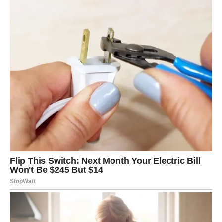
promijeniti mnogo toga u vašem životu.
Zvijezde jasno pokazuju da ćete ovaj vikend pamtiti po
lijepim vijestima, iskrenim emocijama i osjećaju da vam
život konačno donosi ono što ste dugo priželjkivali.
Ljubav i novac dolaze zajedno, a pred vama su dani
ispunjeni srećom, stabilnošću i velikim razlozima za
zadovoljstvo.