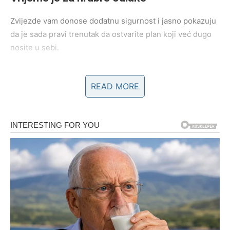
Zvijezde vam donose dodatnu sigurnost i jasno pokazuju
da je sada pravi trenutak da ostvarite plan koji već dugo
nosite u sebi.
Ako ste razmišljali o novom poslovnom pravcu, dodatnom
READ MORE
poslu ili ulaganju u svoju budućnost, ovaj vikend može
biti idealan početak.
Sve što pokrenete sada ima odlične izglede da donese
uspješne rezultate.
Ljubav dolazi onda kada joj se
najmanje nadate
Na polju emocija očekuju vas veoma lijepi trenuci.