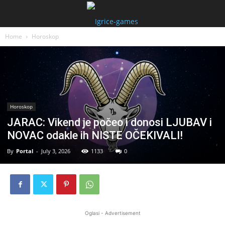
Home
Horoskop
Horoskop
JARAC: Vikend je počeo i donosi LJUBAV i
NOVAC odakle ih NISTE OČEKIVALI!
By
Portal
-
July 3, 2026
1133
0
Oglasi - Advertisement