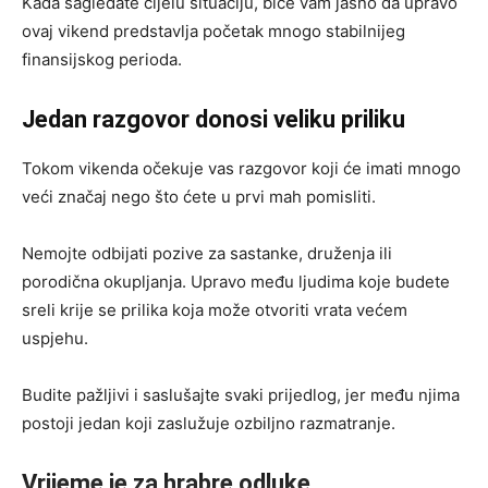
Kada sagledate cijelu situaciju, biće vam jasno da upravo
ovaj vikend predstavlja početak mnogo stabilnijeg
finansijskog perioda.
Jedan razgovor donosi veliku priliku
Tokom vikenda očekuje vas razgovor koji će imati mnogo
veći značaj nego što ćete u prvi mah pomisliti.
Nemojte odbijati pozive za sastanke, druženja ili
porodična okupljanja. Upravo među ljudima koje budete
sreli krije se prilika koja može otvoriti vrata većem
uspjehu.
Budite pažljivi i saslušajte svaki prijedlog, jer među njima
postoji jedan koji zaslužuje ozbiljno razmatranje.
Vrijeme je za hrabre odluke