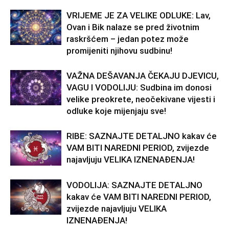
VRIJEME JE ZA VELIKE ODLUKE: Lav,
Ovan i Bik nalaze se pred životnim
raskršćem – jedan potez može
promijeniti njihovu sudbinu!
VAŽNA DEŠAVANJA ČEKAJU DJEVICU,
VAGU I VODOLIJU: Sudbina im donosi
velike preokrete, neočekivane vijesti i
odluke koje mijenjaju sve!
RIBE: SAZNAJTE DETALJNO kakav će
VAM BITI NAREDNI PERIOD, zvijezde
najavljuju VELIKA IZNENAĐENJA!
VODOLIJA: SAZNAJTE DETALJNO
kakav će VAM BITI NAREDNI PERIOD,
zvijezde najavljuju VELIKA
IZNENAĐENJA!