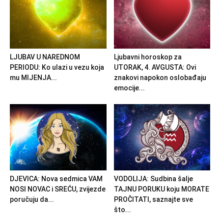
LJUBAV U NAREDNOM
Ljubavni horoskop za
PERIODU: Ko ulazi u vezu koja
UTORAK, 4. AVGUSTA: Ovi
mu MIJENJA...
znakovi napokon oslobađaju
emocije...
DJEVICA: Nova sedmica VAM
VODOLIJA: Sudbina šalje
NOSI NOVAC i SREĆU, zvijezde
TAJNU PORUKU koju MORATE
poručuju da...
PROČITATI, saznajte sve
što...