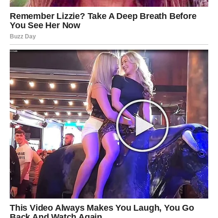
vašu korist.
Ljudi će biti raspoloženi da vam pomognu, razgovori će
donositi korisne informacije, a male slučajnosti vodiće
vas prema velikim prilikama.
Biće ovo period u kojem ćete imati osjećaj da se konačno
otvaraju vrata koja su dugo bila zatvorena.
Jedna velika želja postaje mnogo bliža
ostvarenju
Zvijezde pokazuju da ćete upravo ovog vikenda napraviti
važan korak prema ostvarenju cilja koji vam već dugo
mnogo znači.
To može biti nešto povezano sa poslom, finansijama,