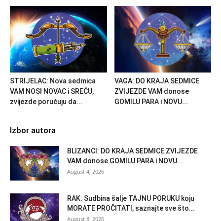
STRIJELAC: Nova sedmica
VAGA: DO KRAJA SEDMICE
VAM NOSI NOVAC i SREĆU,
ZVIJEZDE VAM donose
zvijezde poručuju da...
GOMILU PARA i NOVU...
Izbor autora
BLIZANCI: DO KRAJA SEDMICE ZVIJEZDE
VAM donose GOMILU PARA i NOVU...
August 4, 2026
RAK: Sudbina šalje TAJNU PORUKU koju
MORATE PROČITATI, saznajte sve što...
August 8, 2026