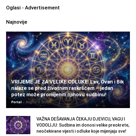
Oglasi - Advertisement
Najnovije
VRIJEME JE ZA VELIKE ODLUKE: Lav, Ovan i Bik
nalaze se pred životnim raskršćem – jedan
potez može promijeniti njihovu sudbinu!
Portal
-
August 9, 2026
VAŽNA DEŠAVANJA ČEKAJU DJEVICU, VAGU I
VODOLIJU: Sudbina im donosi velike preokrete,
neočekivane vijesti i odluke koje mijenjaju sve!