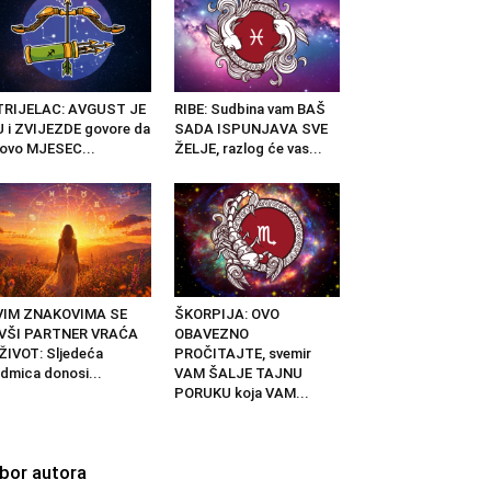
TRIJELAC: AVGUST JE
RIBE: Sudbina vam BAŠ
 i ZVIJEZDE govore da
SADA ISPUNJAVA SVE
 ovo MJESEC...
ŽELJE, razlog će vas...
VIM ZNAKOVIMA SE
ŠKORPIJA: OVO
IVŠI PARTNER VRAĆA
OBAVEZNO
ŽIVOT: Sljedeća
PROČITAJTE, svemir
dmica donosi...
VAM ŠALJE TAJNU
PORUKU koja VAM...
zbor autora