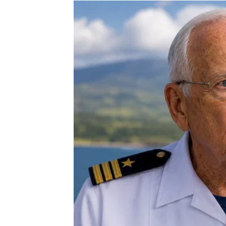
duže vrijeme razmišljaju o velikim poslovn
Sudbina vam sada otvara vrata uspjeha i ve