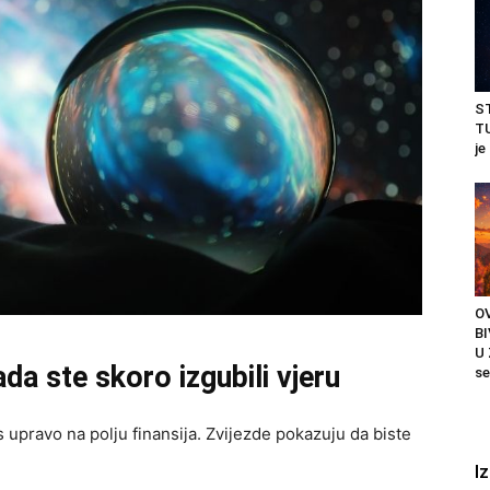
S
TU
je
O
B
U 
a ste skoro izgubili vjeru
se
upravo na polju finansija. Zvijezde pokazuju da biste
I