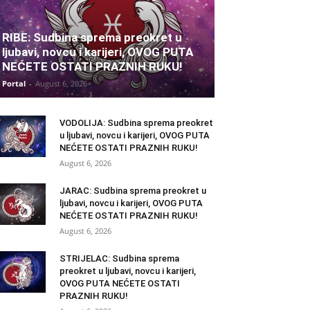
RIBE: Sudbina sprema preokret u
ljubavi, novcu i karijeri, OVOG PUTA
NEĆETE OSTATI PRAZNIH RUKU!
Portal
-
August 6, 2026
VODOLIJA: Sudbina sprema preokret
u ljubavi, novcu i karijeri, OVOG PUTA
NEĆETE OSTATI PRAZNIH RUKU!
August 6, 2026
JARAC: Sudbina sprema preokret u
ljubavi, novcu i karijeri, OVOG PUTA
NEĆETE OSTATI PRAZNIH RUKU!
August 6, 2026
STRIJELAC: Sudbina sprema
preokret u ljubavi, novcu i karijeri,
OVOG PUTA NEĆETE OSTATI
PRAZNIH RUKU!