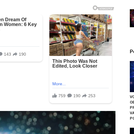
P
V
O
PR
V
PO