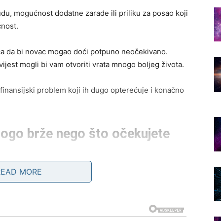
u, mogućnost dodatne zarade ili priliku za posao koji
ćnost.
ica da bi novac mogao doći potpuno neočekivano.
vijest mogli bi vam otvoriti vrata mnogo boljeg života.
i finansijski problem koji ih dugo opterećuje i konačno
nogo brže nego što očekujete
a važni dani. Zvijezde pokazuju da će mnogi Jarčevi
READ MORE
ili promjenu posla, sada dolazi period tokom kojeg bi
 oni Jarčevi koji planiraju pokrenuti nešto novo ili već