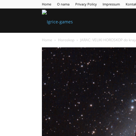
Home
O nama
Privacy Policy
Impressum
Konta
Games
Home
Horoskop
JARAC: VELIKI HOROSKOP do kraj
Portal