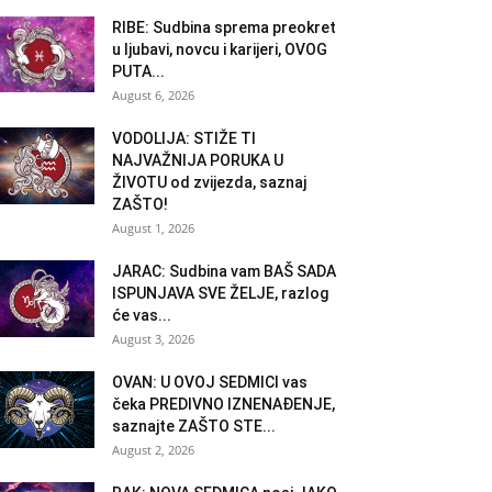
RIBE: Sudbina sprema preokret
u ljubavi, novcu i karijeri, OVOG
PUTA...
August 6, 2026
VODOLIJA: STIŽE TI
NAJVAŽNIJA PORUKA U
ŽIVOTU od zvijezda, saznaj
ZAŠTO!
August 1, 2026
JARAC: Sudbina vam BAŠ SADA
ISPUNJAVA SVE ŽELJE, razlog
će vas...
August 3, 2026
OVAN: U OVOJ SEDMICI vas
čeka PREDIVNO IZNENAĐENJE,
saznajte ZAŠTO STE...
August 2, 2026