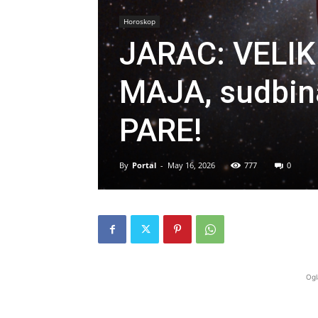
Horoskop
JARAC: VELIK
MAJA, sudbin
PARE!
By
Portal
-
May 16, 2026
777
0
Ogl