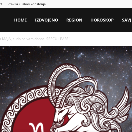
kt
Pravila i uslovi korištenja
HOME
IZDVOJENO
REGION
HOROSKOP
SAVJ
a MAJA, sudbina vam donosi SREĆU i PARE!