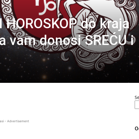
I HOROSKOP do kraja
a vam donosi SREĆU i
S
asi - Advertisement
O