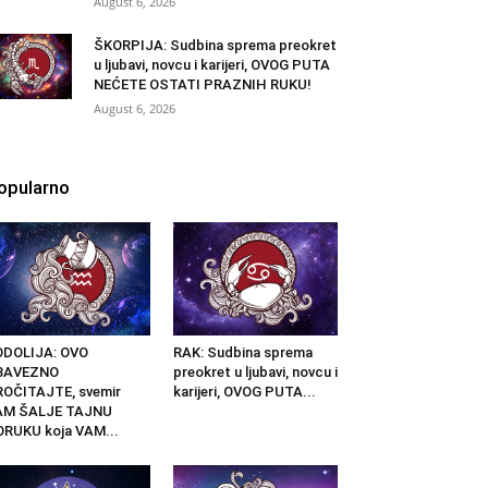
August 6, 2026
ŠKORPIJA: Sudbina sprema preokret
u ljubavi, novcu i karijeri, OVOG PUTA
NEĆETE OSTATI PRAZNIH RUKU!
August 6, 2026
opularno
ODOLIJA: OVO
RAK: Sudbina sprema
BAVEZNO
preokret u ljubavi, novcu i
OČITAJTE, svemir
karijeri, OVOG PUTA...
AM ŠALJE TAJNU
RUKU koja VAM...