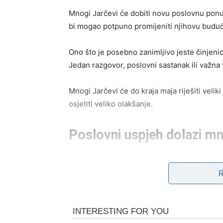
Mnogi Jarčevi će dobiti novu poslovnu ponud
bi mogao potpuno promijeniti njihovu budu
Ono što je posebno zanimljivo jeste činjen
Jedan razgovor, poslovni sastanak ili važna 
Mnogi Jarčevi će do kraja maja riješiti velik
osjetiti veliko olakšanje.
Poslovni uspjeh dolazi m
Kada je posao u pitanju, pred vama su veom
imati priliku da pokažu koliko vrijede.
Ako ste dugo čekali priznanje, unapređenje 
se to moglo ostvariti. Posebno će sreće imati