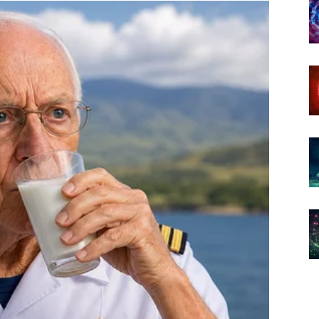
im promjenama.
oma je važno da ne sumnjate u sebe.