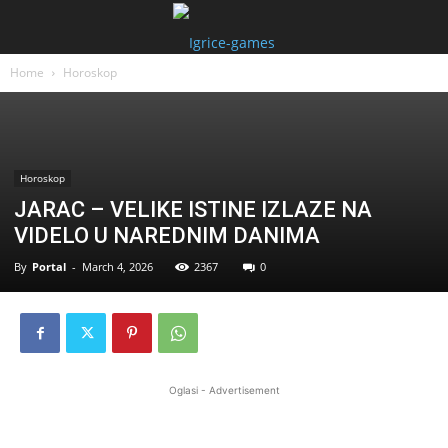
Home
Horoskop
Horoskop
JARAC – VELIKE ISTINE IZLAZE NA
VIDELO U NAREDNIM DANIMA
By
Portal
-
March 4, 2026
2367
0
Oglasi - Advertisement