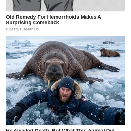
u odnosima koji nisu iskreni.
Slobodni Jarčevi mogu saznati da neko iz njihove blizine
već dugo gaji emocije prema njima. Osoba koja vam je
bliska možda je dugo ćutala, ali sada može pronaći
hrabrost da pokaže svoja osećanja.
POSAO – RAZOTKRIVANJE I
PRAVA SLIKA
Na poslovnom planu Jarčevi mogu doći do važnih
informacija. Možda ćete saznati nešto o planovima na
poslu, o namerama nekog saradnika ili o situaciji koja se
razvijala iza kulisa.