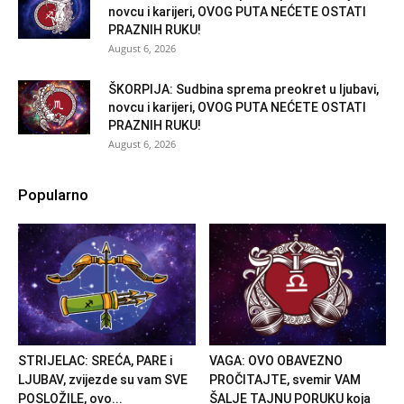
novcu i karijeri, OVOG PUTA NEĆETE OSTATI
PRAZNIH RUKU!
August 6, 2026
ŠKORPIJA: Sudbina sprema preokret u ljubavi,
novcu i karijeri, OVOG PUTA NEĆETE OSTATI
PRAZNIH RUKU!
August 6, 2026
Popularno
STRIJELAC: SREĆA, PARE i
VAGA: OVO OBAVEZNO
LJUBAV, zvijezde su vam SVE
PROČITAJTE, svemir VAM
POSLOŽILE, ovo...
ŠALJE TAJNU PORUKU koja