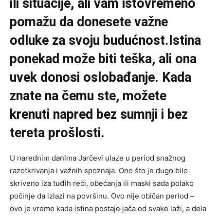
ili situacije, ali vam istovremeno
pomažu da donesete važne
odluke za svoju budućnost.Istina
ponekad može biti teška, ali ona
uvek donosi oslobađanje. Kada
znate na čemu ste, možete
krenuti napred bez sumnji i bez
tereta prošlosti.
U narednim danima Jarčevi ulaze u period snažnog
razotkrivanja i važnih spoznaja. Ono što je dugo bilo
skriveno iza tuđih reči, obećanja ili maski sada polako
počinje da izlazi na površinu. Ovo nije običan period –
ovo je vreme kada istina postaje jača od svake laži, a dela