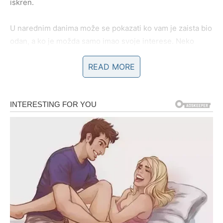
iskren.
U narednim danima može se pokazati ko vam je zaista bio
odan, a ko je možda samo imao svoje interese. Neko
može kroz svoje postupke ili reči otkriti namere koje su
READ MORE
do sada bile skrivene.
Međutim, ovaj period donosi i jedno veliko olakšanje.
Kada istina izađe na videlo, više nema mesta sumnjama.
Jarac tada zna tačno gde stoji i šta treba da uradi dalje.
Istina ponekad razočara, ali Jarcu donosi i snagu – jer vi
ste znak koji iz svake situacije izvlači lekciju i nastavlja
dalje još mudriji.
LJUBAV – ISTINA KOJA MENJA
ODNOS