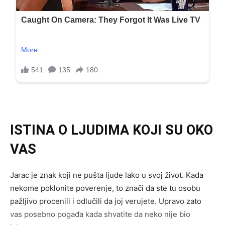
ISTINA O LJUDIMA KOJI SU OKO
VAS
Jarac je znak koji ne pušta ljude lako u svoj život. Kada
nekome poklonite poverenje, to znači da ste tu osobu
pažljivo procenili i odlučili da joj verujete. Upravo zato
vas posebno pogađa kada shvatite da neko nije bio