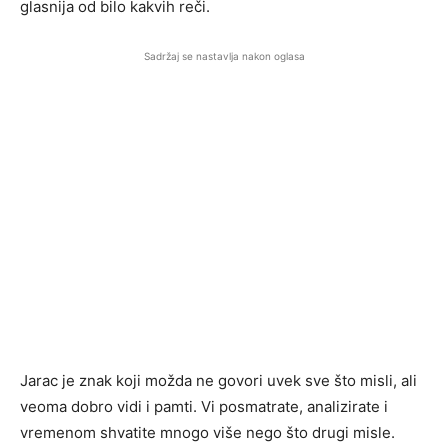
glasnija od bilo kakvih reči.
Sadržaj se nastavlja nakon oglasa
Jarac je znak koji možda ne govori uvek sve što misli, ali
veoma dobro vidi i pamti. Vi posmatrate, analizirate i
vremenom shvatite mnogo više nego što drugi misle.