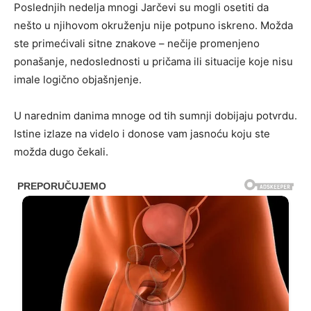
Poslednjih nedelja mnogi Jarčevi su mogli osetiti da
nešto u njihovom okruženju nije potpuno iskreno. Možda
ste primećivali sitne znakove – nečije promenjeno
ponašanje, nedoslednosti u pričama ili situacije koje nisu
imale logično objašnjenje.
U narednim danima mnoge od tih sumnji dobijaju potvrdu.
Istine izlaze na videlo i donose vam jasnoću koju ste
možda dugo čekali.