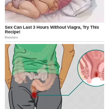
U ljubavnom životu Jarčevi mogu doživeti veoma važne
trenutke. Ako ste u vezi, moguće je da će doći do
razgovora koji razjašnjava emocije između vas i partnera.
Neko može konačno priznati ono što je dugo skrivao –
bilo da je reč o ljubavi, planovima za budućnost ili
objašnjenju nekog ponašanja koje vas je zbunjivalo.
Za neke Jarčeve ovaj period donosi potvrdu stabilnosti
veze. Shvatićete da je osoba pored vas iskrena i da vaš
odnos ima čvrste temelje.
Za druge, istina može doneti i razočaranje. Možda ćete
shvatiti da neko nije bio potpuno iskren ili da su njegova
osećanja drugačija nego što ste mislili. Iako takva
saznanja mogu biti teška, ona vam pomažu da ne ostajete