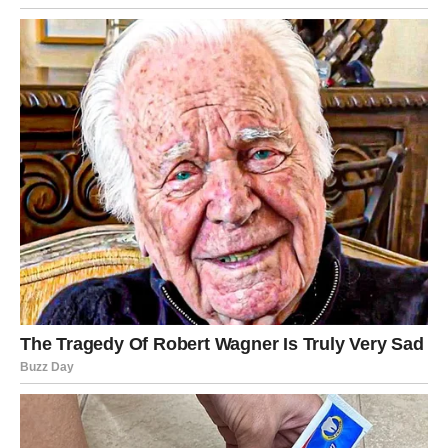
Najveća istina koja dolazi za Jarčeve u ovom periodu tiče
se njihove sopstvene vrednosti. Mnogi pripadnici ovog
znaka će shvatiti da su predugo tolerisali ponašanje ljudi
koji nisu znali da cene njihovu odanost i trud.
Ovo je trenutak kada Jarac prestaje da daje šanse onima
koji su ih mnogo puta izneverili. Vi shvatate da vaša
snaga nije samo u izdržljivosti – već i u sposobnosti da se
udaljite od svega što vam ne donosi poštovanje i mir.