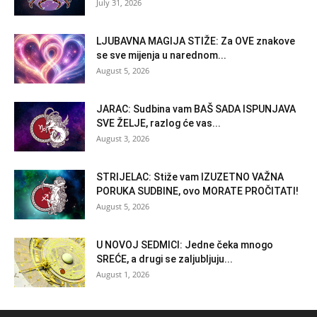
July 31, 2026
LJUBAVNA MAGIJA STIŽE: Za OVE znakove
se sve mijenja u narednom...
August 5, 2026
JARAC: Sudbina vam BAŠ SADA ISPUNJAVA
SVE ŽELJE, razlog će vas...
August 3, 2026
STRIJELAC: Stiže vam IZUZETNO VAŽNA
PORUKA SUDBINE, ovo MORATE PROČITATI!
August 5, 2026
U NOVOJ SEDMICI: Jedne čeka mnogo
SREĆE, a drugi se zaljubljuju...
August 1, 2026