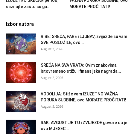
IZUZETNO SREĆAN period,
VAŽNA PORUKA SUDBINE, ovo
saznajte zašto su ga...
MORATE PROČITATI!
Izbor autora
RIBE: SREĆA, PARE i LJUBAV, zvijezde su vam
SVE POSLOŽILE, ovo...
August 3, 2026
SREĆA NA SVA VRATA: Ovim znakovima
istovremeno stižu i finansijska nagrada...
August 2, 2026
VODOLIJA: Stiže vam IZUZETNO VAŽNA
PORUKA SUDBINE, ovo MORATE PROČITATI!
August 5, 2026
RAK: AVGUST JE TU i ZVIJEZDE govore da je
ovo MJESEC...