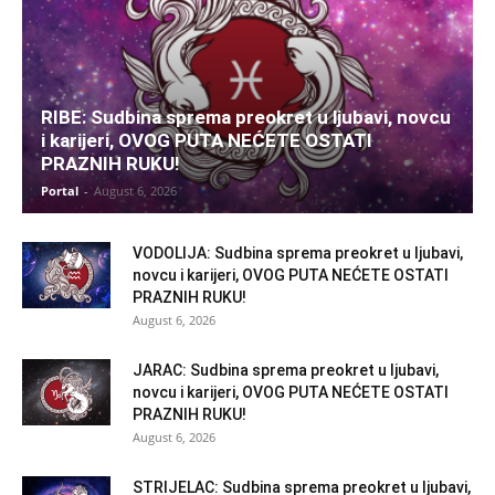
RIBE: Sudbina sprema preokret u ljubavi, novcu
i karijeri, OVOG PUTA NEĆETE OSTATI
PRAZNIH RUKU!
Portal
-
August 6, 2026
VODOLIJA: Sudbina sprema preokret u ljubavi,
novcu i karijeri, OVOG PUTA NEĆETE OSTATI
PRAZNIH RUKU!
August 6, 2026
JARAC: Sudbina sprema preokret u ljubavi,
novcu i karijeri, OVOG PUTA NEĆETE OSTATI
PRAZNIH RUKU!
August 6, 2026
STRIJELAC: Sudbina sprema preokret u ljubavi,