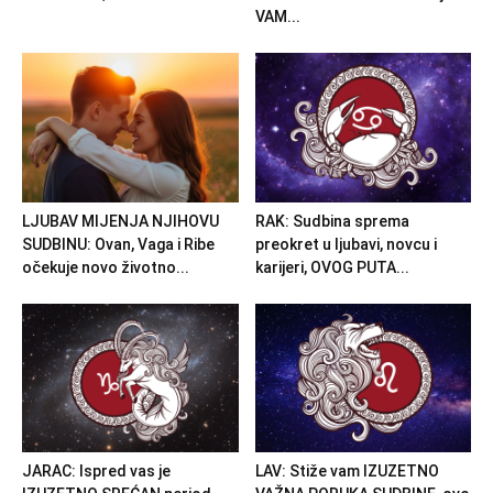
VAM...
LJUBAV MIJENJA NJIHOVU
RAK: Sudbina sprema
SUDBINU: Ovan, Vaga i Ribe
preokret u ljubavi, novcu i
očekuje novo životno...
karijeri, OVOG PUTA...
JARAC: Ispred vas je
LAV: Stiže vam IZUZETNO