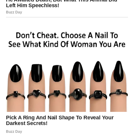
Jarac je znak koji je poznat po svojoj odgovornosti i
izdrzljivosti. Vi radite mnogo i ozbiljno pristupate svojim
obavezama. Ako ste u poslednje vreme imali osećaj da
neko pokušava da umanji vaš trud ili da prisvoji vaše
zasluge, sada može doći do situacije koja otkriva istinu.
Finansijski aspekt zahteva oprez i promišljanje. Nije
trenutak za nagle poteze ili poverenje u obećanja koja
nisu dovoljno jasna. Važno je da se oslonite na činjenice i
da pažljivo procenite svaku odluku.
UNUTRAŠNJA ISTINA –
SPOZNAJA SOPSTVENE
VREDNOSTI