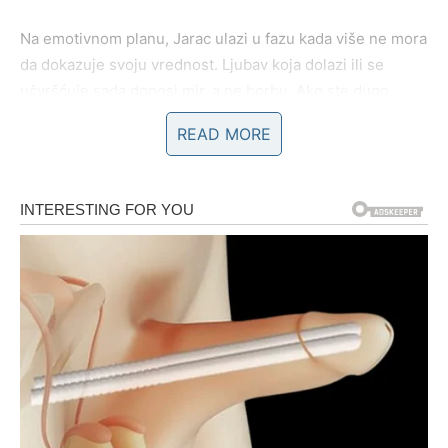
Na emotivnom planu, Jarac ulazi u fazu kada više ne mora
da dokazuje svoju vrednost. Ljubav koja dolazi ili se
učvršćuje sada donosi mir, a ne borbu. Ako ste dugo
želeli da vas neko razume bez mnogo reči, taj trenutak je
READ MORE
sve bliži. Sudbina vas uči da ne morate više sve sami –
podrška stiže onda kada ste spremni da je prihvatite.
STRELAC – SREĆA KOJA
DOLAZI KROZ PUT I PROMENU
Za Strelca se želje ispunjavaju kroz kretanje, promenu i
unutrašnje sazrevanje. Vi ste znak koji nikada nije mogao
da miruje, ali ste u prethodnom periodu bili primorani da
zastanete, razmislite i preispitate svoje snove. Mnogi
Strelčevi su se pitali da li su krenuli pogrešnim putem ili