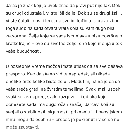
Jarac je znak koji je uvek znao da pravi put nije lak. Dok
su drugi odustajali, vi ste išli dalje. Dok su se drugi žalili,
vi ste ćutali i nosili teret na svojim leđima. Upravo zbog
toga sudbina sada otvara vrata koja su vam dugo bila
zatvorena. Želje koje se sada ispunjavaju nisu površne ni
kratkotrajne – ovo su životne želje, one koje menjaju tok
vaše budućnosti.
U poslednje vreme možda imate utisak da se sve dešava
presporo. Kao da stalno vidite napredak, ali nikada
onoliko brzo koliko biste želeli. Međutim, istina je da se
vaša sreća gradi na čvrstim temeljima. Svaki mali uspeh,
svaki korak napred, svaki razgovor ili odluka koju
donesete sada ima dugoročan značaj. Jarčevi koji su
sanjali o stabilnosti, sigurnosti, priznanju ili finansijskom
miru mogu da odahnu – proces je pokrenut i više se ne
može zaustaviti.