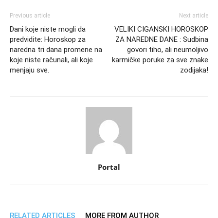
Previous article
Next article
Dani koje niste mogli da
VELIKI CIGANSKI HOROSKOP
predvidite: Horoskop za
ZA NAREDNE DANE : Sudbina
naredna tri dana promene na
govori tiho, ali neumoljivo
koje niste računali, ali koje
karmičke poruke za sve znake
menjaju sve.
zodijaka!
Portal
RELATED ARTICLES
MORE FROM AUTHOR