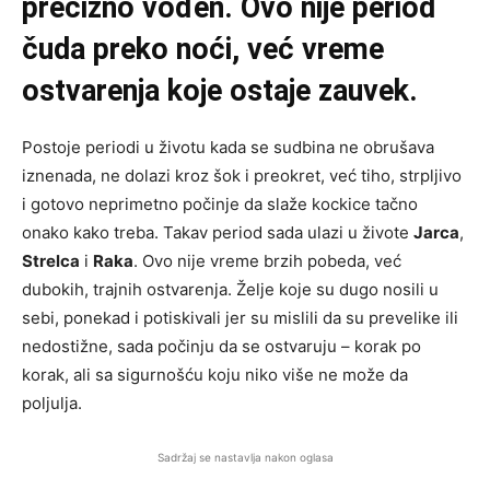
precizno vođen. Ovo nije period
čuda preko noći, već vreme
ostvarenja koje ostaje zauvek.
Postoje periodi u životu kada se sudbina ne obrušava
iznenada, ne dolazi kroz šok i preokret, već tiho, strpljivo
i gotovo neprimetno počinje da slaže kockice tačno
onako kako treba. Takav period sada ulazi u živote
Jarca
,
Strelca
i
Raka
. Ovo nije vreme brzih pobeda, već
dubokih, trajnih ostvarenja. Želje koje su dugo nosili u
sebi, ponekad i potiskivali jer su mislili da su prevelike ili
nedostižne, sada počinju da se ostvaruju – korak po
korak, ali sa sigurnošću koju niko više ne može da
poljulja.
Sadržaj se nastavlja nakon oglasa