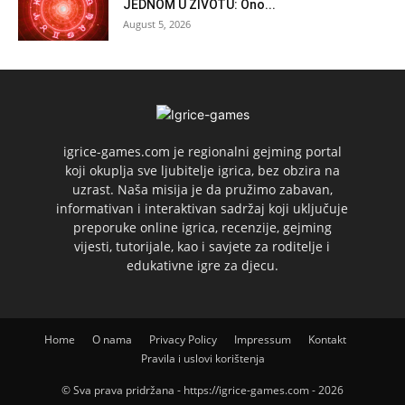
JEDNOM U ŽIVOTU: Ono...
August 5, 2026
igrice-games.com je regionalni gejming portal
koji okuplja sve ljubitelje igrica, bez obzira na
uzrast. Naša misija je da pružimo zabavan,
informativan i interaktivan sadržaj koji uključuje
preporuke online igrica, recenzije, gejming
vijesti, tutorijale, kao i savjete za roditelje i
edukativne igre za djecu.
Home
O nama
Privacy Policy
Impressum
Kontakt
Pravila i uslovi korištenja
© Sva prava pridržana - https://igrice-games.com - 2026