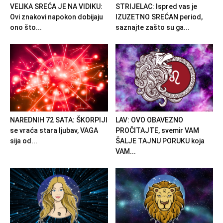
VELIKA SREĆA JE NA VIDIKU:
STRIJELAC: Ispred vas je
Ovi znakovi napokon dobijaju
IZUZETNO SREĆAN period,
ono što...
saznajte zašto su ga...
NAREDNIH 72 SATA: ŠKORPIJI
LAV: OVO OBAVEZNO
se vraća stara ljubav, VAGA
PROČITAJTE, svemir VAM
sija od...
ŠALJE TAJNU PORUKU koja
VAM...