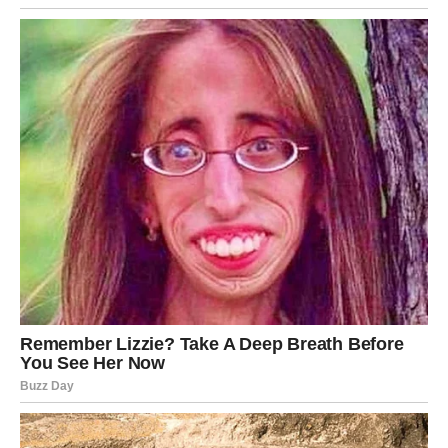
isplatilo. Želje koje se ispunjavaju možda neće doći
odjednom, ali će doći u pravom trenutku i na pravi način.
Ovo je period kada univerzum nagrađuje one koji nisu
odustali čak ni onda kada je bilo najteže.
Važno je da ne sumnjate u proces. Svaka mala promena,
svaki korak napred i svaka nova prilika deo su veće slike
koja se sada slaže pred vašim očima. Sudbina vam ne
donosi iluzije, već stvarne, opipljive promene koje mogu
da traju godinama.