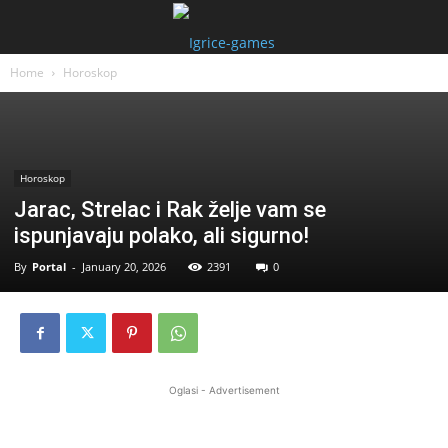
Home
Horoskop
Horoskop
Jarac, Strelac i Rak želje vam se
ispunjavaju polako, ali sigurno!
By
Portal
-
January 20, 2026
2391
0
Oglasi - Advertisement