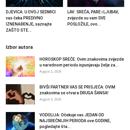
DJEVICA: U OVOJ SEDMICI
LAV: SREĆA, PARE i LJUBAV,
vas čeka PREDIVNO
zvijezde su vam SVE
IZNENAĐENJE, saznajte
POSLOŽILE, ovo...
ZAŠTO STE...
Izbor autora
HOROSKOP SREĆE: Ovim znakovima zvijezde
u narednom periodu ispunjavaju želje za...
August 2, 2026
BIVŠI PARTNER VAS SE PRISJEĆA: OVIM
znakovima se otvara DRUGA ŠANSA!
August 5, 2026
VODOLIJA: Očekuje vas JEDAN OD
NAJSREĆNIJIH PERIODA ove GODINE,
pogledajte šta...