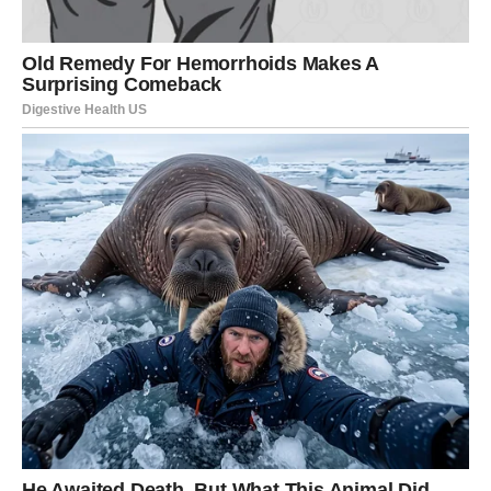
RAK – SRCE KOJE KONAČNO
DOBIJA MIR
Rak je znak koji je najviše čekao. Vi ste davali, opraštali,
nadali se i verovali čak i onda kada su vas razočarali. Vaše
želje su bile tihe, skrivene duboko u srcu, jer ste često
stavljali potrebe drugih ispred svojih. Sada sudbina pravi
zaokret i vraća vam ono što ste zaslužili – emotivni mir,
sigurnost i osećaj pripadnosti.
Želje koje se sada ispunjavaju kod Rakova dolaze kroz
dom, porodicu, ljubav i unutrašnji balans. Mnogi Rakovi
će primetiti da se situacije same od sebe smiruju, da