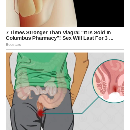
da li su neke prilike zauvek izgubljene. Odgovor je jasan –
ništa nije izgubljeno, samo je bilo odloženo.
Želje koje sada počinju da se ostvaruju dolaze kroz nove
prilike, kontakte, putovanja ili odluke koje menjaju vaš
pogled na život. Možda ćete shvatiti da ono što ste
nekada želeli sada dolazi u drugačijem obliku, ali sa
mnogo većim smislom. Sudbina vam daje ono što vam je
zaista potrebno, čak i ako to nije identično onome što ste
zamišljali.
Na polju ljubavi, Strelac ulazi u fazu u kojoj se iskrenost
isplati. Ako ste bili otvoreni i verni sebi, sada dolazi osoba
ili situacija koja vam vraća veru u emocije. Ovo nije ljubav
koja se rasplamsa i brzo izgori – ovo je odnos koji se
gradi polako, ali ima potencijal da traje. Vaše želje u vezi
sa slobodom, razumevanjem i zajedničkim rastom sada
dolaze u ravnotežu.