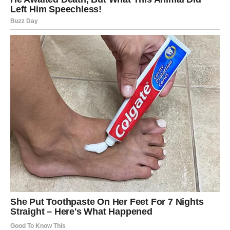
konflikti nestaju i da ljudi koji su unosili nemir polako
odlaze iz njihovih života. Ovo je znak da ste završili jedan
karmički krug i da ulazite u novu fazu.
Na emotivnom planu, Rak može da očekuje duboku
povezanost, razumevanje i osećaj da više ne mora da se
brani. Ako ste dugo želeli sigurnu ljubav, onu koja ne boli
i ne iscrpljuje, sada se otvaraju vrata upravo takvog
odnosa. Vaše srce konačno dobija ono što mu je oduvek
bilo potrebno.
ZAJEDNIČKA SUDBINSKA
PORUKA ZA OVA TRI ZNAKA
Iako su Jarac, Strelac i Rak veoma različiti, sada ih
povezuje ista energija – energija strpljenja koje se