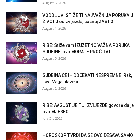
August 5, 2026
VODOLIJA: STIŽE TI NAJVAŽNIJA PORUKA U
ŽIVOTU od zvijezda, saznaj ZAŠTO!
August 1, 2026
RIBE: Stiže vam IZUZETNO VAŽNA PORUKA
SUDBINE, ovo MORATE PROČITATI!
August 5, 2026
SUDBINA ĆE IH DOČEKATI NESPREMNE: Rak,
Lav i Vaga ulaze u...
August 2, 2026
RIBE: AVGUST JE TU i ZVIJEZDE govore da je
ovo MJESEC...
July 31, 2026
HOROSKOP TVRDI DA SE OVO DEŠAVA SAMO