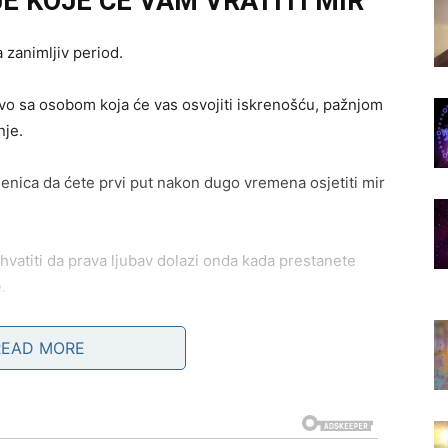
E KOJE ĆE VAM VRATITI MIR
 zanimljiv period.
o sa osobom koja će vas osvojiti iskrenošću, pažnjom
nje.
jenica da ćete prvi put nakon dugo vremena osjetiti mir
vatiti da prava ljubav dolazi onda kada prestanete
.
e iz prošlosti.
READ MORE
e je da će pokušati obnoviti kontakt.
a želite i nećete više pristajati na odnose koji vam