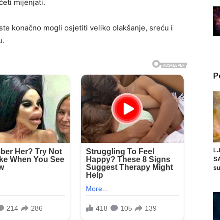
eti mijenjati.
e konačno mogli osjetiti veliko olakšanje, sreću i
u.
P
L
SA
su