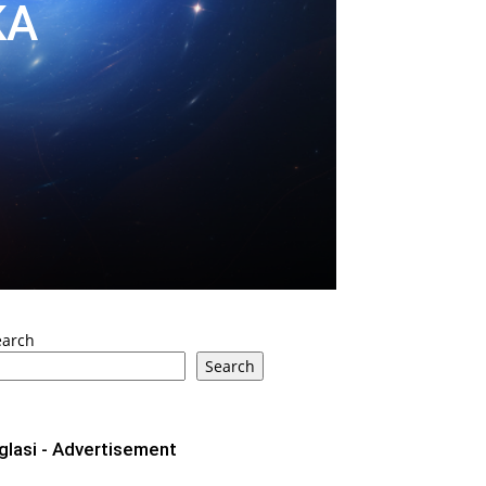
KA
earch
Search
glasi - Advertisement