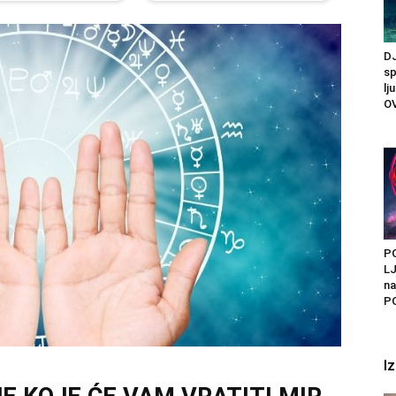
DJ
sp
lj
O
P
LJ
na
PO
I