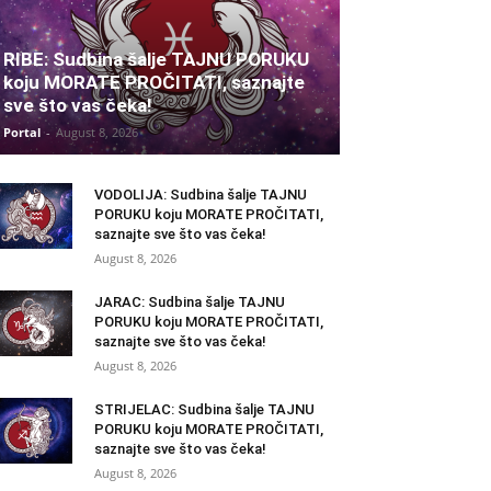
RIBE: Sudbina šalje TAJNU PORUKU
koju MORATE PROČITATI, saznajte
sve što vas čeka!
Portal
-
August 8, 2026
VODOLIJA: Sudbina šalje TAJNU
PORUKU koju MORATE PROČITATI,
saznajte sve što vas čeka!
August 8, 2026
JARAC: Sudbina šalje TAJNU
PORUKU koju MORATE PROČITATI,
saznajte sve što vas čeka!
August 8, 2026
STRIJELAC: Sudbina šalje TAJNU
PORUKU koju MORATE PROČITATI,
saznajte sve što vas čeka!
August 8, 2026