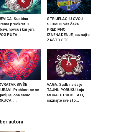
EVICA: Sudbina
STRIJELAC: U OVOJ
rema preokret u
SEDMICI vas čeka
ubavi, novcu i karijeri,
PREDIVNO
VOG PUTA...
IZNENAĐENJE, saznajte
ZAŠTO STE...
OVRATAK BIVŠE
VAGA: Sudbina šalje
UBAVI: Prošlost se ne
TAJNU PORUKU koju
javljuje, ona samo
MORATE PROČITATI,
KUCA i...
saznajte sve što...
zbor autora