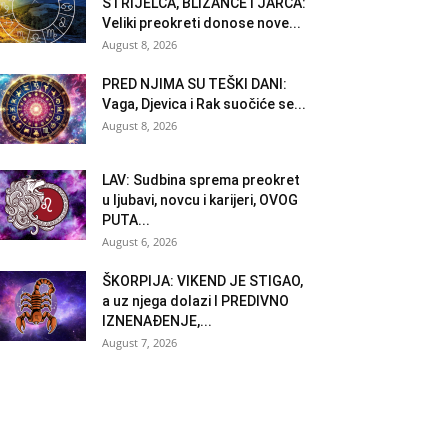
STRIJELCA, BLIZANCE I JARCA:
Veliki preokreti donose nove...
August 8, 2026
PRED NJIMA SU TEŠKI DANI:
Vaga, Djevica i Rak suočiće se...
August 8, 2026
LAV: Sudbina sprema preokret
u ljubavi, novcu i karijeri, OVOG
PUTA...
August 6, 2026
ŠKORPIJA: VIKEND JE STIGAO,
a uz njega dolazi I PREDIVNO
IZNENAĐENJE,...
August 7, 2026