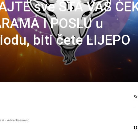
AJTE sve ŠTA VAS ČE
ARAMA I POSLU u
odu, biti čete LIJEPO
S
asi - Advertisement
O