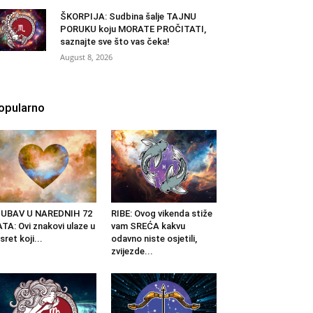
ŠKORPIJA: Sudbina šalje TAJNU
PORUKU koju MORATE PROČITATI,
saznajte sve što vas čeka!
August 8, 2026
opularno
JUBAV U NAREDNIH 72
RIBE: Ovog vikenda stiže
TA: Ovi znakovi ulaze u
vam SREĆA kakvu
sret koji...
odavno niste osjetili,
zvijezde...