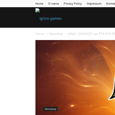
Home
O nama
Privacy Policy
Impressum
Konta
Games
Home
Horoskop
JARAC: SAZNAJTE sve ŠTA VAS ČE
Portal
Horoskop