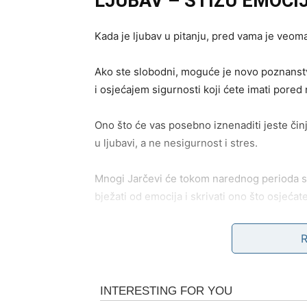
LJUBAV – STIŽU EMOCIJ
Kada je ljubav u pitanju, pred vama je veoma
Ako ste slobodni, moguće je novo poznanstv
i osjećajem sigurnosti koji ćete imati pored 
Ono što će vas posebno iznenaditi jeste čin
u ljubavi, a ne nesigurnost i stres.
Mnogi Jarčevi će tokom narednog perioda sh
bježati od emocija i skrivati ono što osjećate
Zvijezde pokazuju i mogućnost povratka osob
Ta osoba još uvijek razmišlja o vama i moguć
Ali ovog puta vi ćete mnogo jasnije vidjeti št