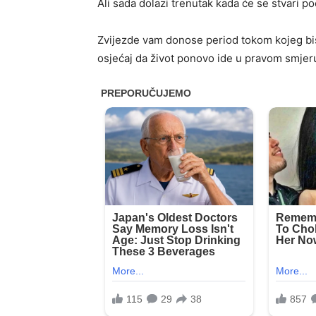
Ali sada dolazi trenutak kada će se stvari poč
Zvijezde vam donose period tokom kojeg bist
osjećaj da život ponovo ide u pravom smjer