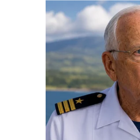
donose emotivni umor i nesigurnost.
Jarčevi koji su zauzeti konačno će uspjeti r
Pred vama su iskreni razgovori, više pažnje
stalo.
POSAO – STIŽE PRILIK
VAŠU BUDUĆNOST
Na poslovnom planu ulazite u mnogo bolji p
Iako ste u posljednje vrijeme često imali osj
sada dolazi vrijeme kada će se vaš rad konač
Pred vama je mogućnost veoma zanimljive pos