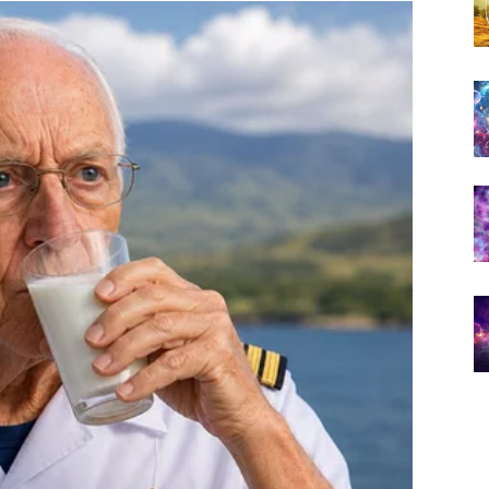
iješiti nesporazume koji ih dugo opterećuju.
 i osjećaj da partner konačno razumije koliko vam je
A KOJA MOŽE PROMIJENITI
eriod.
ećaj da se trudite više od drugih, a da rezultati kasne,
no početi isplaćivati.
lovne prilike, razgovora ili prilike koja bi vam mogla