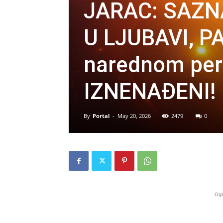
JARAC: SAZN
U LJUBAVI, P
narednom peri
IZNENAĐENI!
By
Portal
-
May 20, 2026
2479
0
Ogl