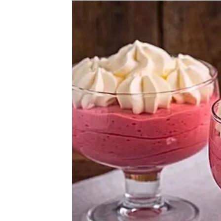
naredne mjesece.
Bićete zadovoljni jer ćete vidjeti da se mnog
Ljubavni život donosi ostva
Na polju emocija očekuju vas posebni trenuc
Ako ste slobodni, vrlo brzo biste mogli upoz
toplinom. Već od prvog susreta osjetićete p
stabilan odnos.
Ako ste zauzeti, odnos sa partnerom posta
razumijevanja i zajedničkih planova učvrsti
Pred vama su dani ispunjeni ljubavlju, pov