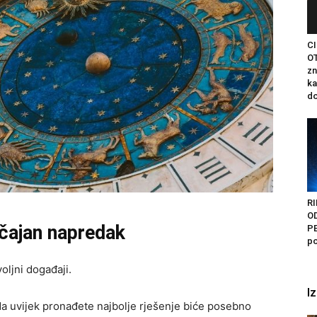
C
O
zn
ka
do
RI
O
ačajan napredak
PE
po
ljni događaji.
I
da uvijek pronađete najbolje rješenje biće posebno