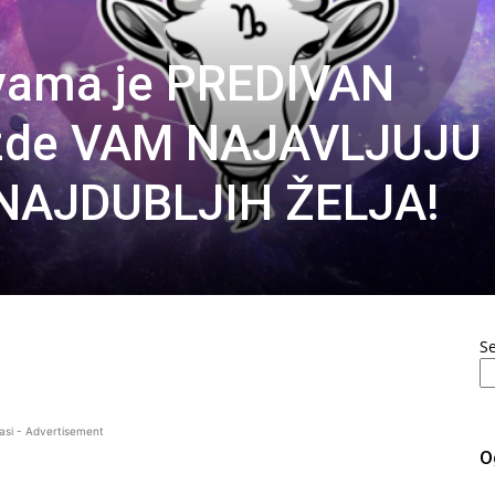
vama je PREDIVAN
ezde VAM NAJAVLJUJU
NAJDUBLJIH ŽELJA!
S
asi - Advertisement
O