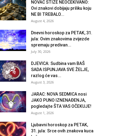
NOVAC STIŽE NEOČEKIVANO:
Ovi znakovi dobijaju priliku koju
NE BI TREBALO...
August 4, 2026
Dnevni horoskop za PETAK, 31.
jula: Ovim znakovima zvijezde
spremaju predivan...
July 30, 2026
DJEVICA: Sudbina vam BAŠ
SADA ISPUNJAVA SVE ŽELJE,
razlog će vas...
August 3, 2026
JARAC: NOVA SEDMICA nosi
JAKO PUNO IZNENAĐENJA,
pogledajte ŠTA VAS OČEKUJE!
August 1, 2026
Ljubavni horoskop za PETAK,
31. jula: Srce ovih znakova kuca