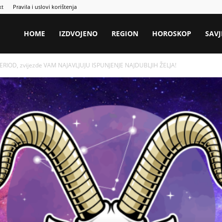
kt
Pravila i uslovi korištenja
HOME
IZDVOJENO
REGION
HOROSKOP
SAVJ
ERIOD, zvijezde VAM NAJAVLJUJU ISPUNJENJE NAJDUBLJIH ŽELJA!