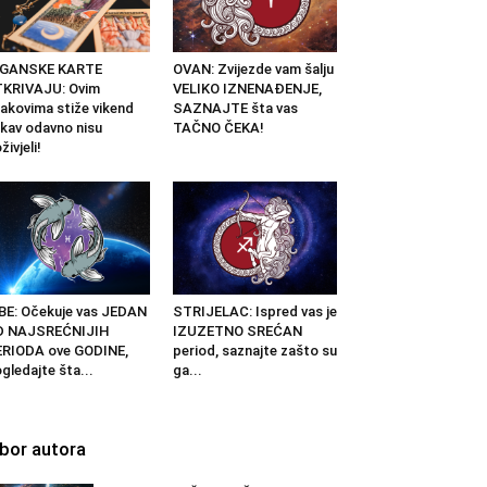
IGANSKE KARTE
OVAN: Zvijezde vam šalju
TKRIVAJU: Ovim
VELIKO IZNENAĐENJE,
akovima stiže vikend
SAZNAJTE šta vas
kav odavno nisu
TAČNO ČEKA!
živjeli!
BE: Očekuje vas JEDAN
STRIJELAC: Ispred vas je
D NAJSREĆNIJIH
IZUZETNO SREĆAN
RIODA ove GODINE,
period, saznajte zašto su
gledajte šta...
ga...
zbor autora