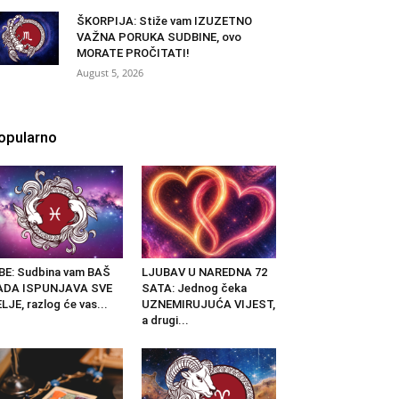
ŠKORPIJA: Stiže vam IZUZETNO
VAŽNA PORUKA SUDBINE, ovo
MORATE PROČITATI!
August 5, 2026
opularno
BE: Sudbina vam BAŠ
LJUBAV U NAREDNA 72
ADA ISPUNJAVA SVE
SATA: Jednog čeka
LJE, razlog će vas...
UZNEMIRUJUĆA VIJEST,
a drugi...