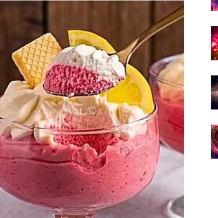
e stvari razvijaju upravo onako kako ste očekivali.
renje velikih želja
i.
nati osobu koja će vas osvojiti iskrenošću, zrelošću i
osebnu povezanost koja može prerasti u ozbiljan i
će mnogo skladniji. Više pažnje, međusobnog
će vašu vezu i donijeti vam osjećaj potpune sreće.
jerenjem i lijepim zajedničkim uspomenama.