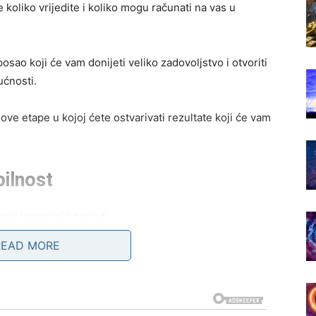
e koliko vrijedite i koliko mogu računati na vas u
ao koji će vam donijeti veliko zadovoljstvo i otvoriti
ućnosti.
ve etape u kojoj ćete ostvarivati rezultate koji će vam
bilnost
iji finansijski period.
READ MORE
vam omogućiti da riješite obaveze koje su vas dugo
ji ste morali odgađati.
nosti i mogućnost da bez velikih briga planirate