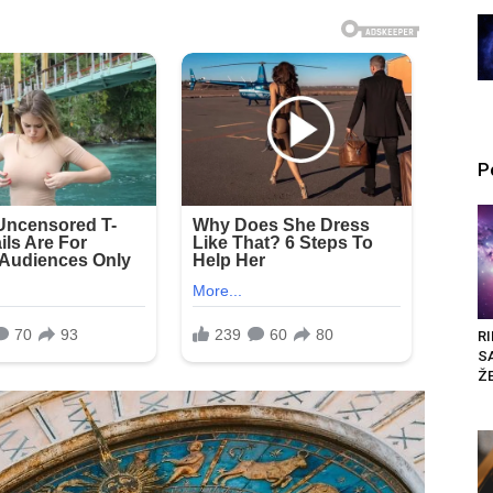
P
RI
S
ŽE