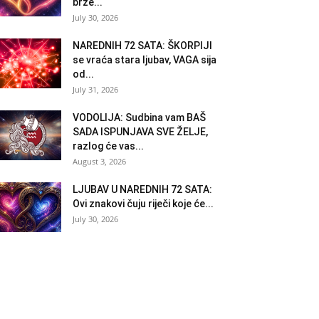
brže...
July 30, 2026
NAREDNIH 72 SATA: ŠKORPIJI
se vraća stara ljubav, VAGA sija
od...
July 31, 2026
VODOLIJA: Sudbina vam BAŠ
SADA ISPUNJAVA SVE ŽELJE,
razlog će vas...
August 3, 2026
LJUBAV U NAREDNIH 72 SATA:
Ovi znakovi čuju riječi koje će...
July 30, 2026