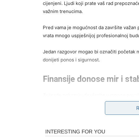
cijenjeni. Ljudi koji prate vaš rad prepoznać
važnim trenucima.
Pred vama je mogućnost da završite važan pos
vrata mnogo uspješnijoj profesionalnoj bud
Jedan razgovor mogao bi označiti početak no
donijeti ponos i sigurnost.
Finansije donose mir i sta
Zvijezde pokazuju da ulazite u mnogo povoljn
Moguće je da ćete ostvariti prihod koji će 
opterećivale ili da konačno ostvarite plan ko
Vrijeme koje dolazi donosi vam osjećaj sigur