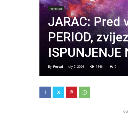
Horoskop
JARAC: Pred 
PERIOD, zvij
ISPUNJENJE 
By
Portal
-
July 7, 2026
1546
0
Ogl