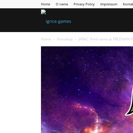
Home
O nama
Privacy Policy
Impressum
Konta
Games
Home
Horoskop
JARAC: Pred vama je PREDIVAN P
Portal