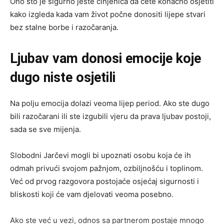
Ono što je sigurno jeste činjenica da ćete konačno osjetiti
kako izgleda kada vam život počne donositi lijepe stvari
bez stalne borbe i razočaranja.
Ljubav vam donosi emocije koje
dugo niste osjetili
Na polju emocija dolazi veoma lijep period. Ako ste dugo
bili razočarani ili ste izgubili vjeru da prava ljubav postoji,
sada se sve mijenja.
Slobodni Jarčevi mogli bi upoznati osobu koja će ih
odmah privući svojom pažnjom, ozbiljnošću i toplinom.
Već od prvog razgovora postojaće osjećaj sigurnosti i
bliskosti koji će vam djelovati veoma posebno.
Ako ste već u vezi, odnos sa partnerom postaje mnogo