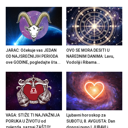
JARAC: Očekuje vas JEDAN
OVO SE MORA DESITI U
OD NAJSREĆNIJIH PERIODA
NAREDNIM DANIMA: Lavu,
ove GODINE, pogledajte šta...
Vodoliji i Ribama...
VAGA: STIŽE TI NAJVAŽNIJA
Ljubavni horoskop za
PORUKA U ŽIVOTU od
SUBOTU, 8. AVGUSTA: Dan
zvijezda, saznaj ZAŠTO!
donosi puno LJUBAVI i...