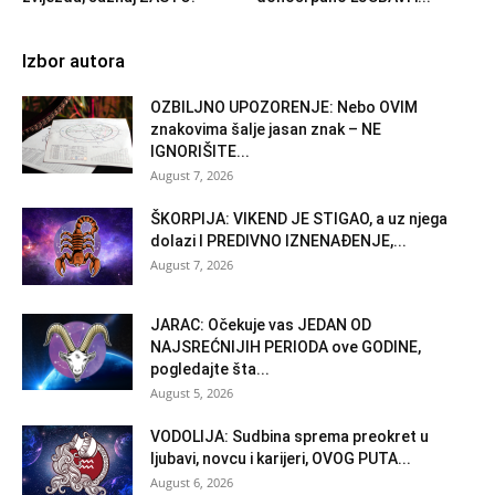
Izbor autora
OZBILJNO UPOZORENJE: Nebo OVIM
znakovima šalje jasan znak – NE
IGNORIŠITE...
August 7, 2026
ŠKORPIJA: VIKEND JE STIGAO, a uz njega
dolazi I PREDIVNO IZNENAĐENJE,...
August 7, 2026
JARAC: Očekuje vas JEDAN OD
NAJSREĆNIJIH PERIODA ove GODINE,
pogledajte šta...
August 5, 2026
VODOLIJA: Sudbina sprema preokret u
ljubavi, novcu i karijeri, OVOG PUTA...
August 6, 2026