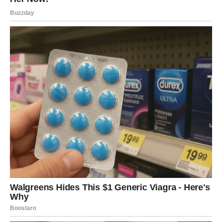
velikih iznenađenja
Ovo nije obična sedmica. Ovo je period u kojem Jarac
konačno ulazi u fazu života ispunjenu srećom, ljubavlju i
događajima koji će mu vratiti osmijeh na lice.
Ljubav donosi toplinu i bliskost, posao donosi nove
mogućnosti, a sudbina vam pokazuje da nijedna vaša
borba nije bila uzaludna.
Pred vama su dani puni lijepih iznenađenja, važnih
trenutaka i osjećaja koji će vas podsjetiti koliko život
može biti lijep kada zvijezde počnu da rade u vašu korist.