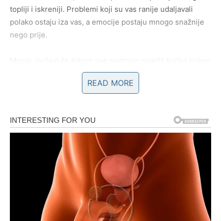
topliji i iskreniji. Problemi koji su vas ranije udaljavali
polako ostaju iza vas, a emocije postaju mnogo snažnije
nego prije.
Mnogi Jarčevi će tokom ove sedmice osjetiti koliko ljubav
može biti mirna i lijepa kada postoji pravo razumijevanje.
READ MORE
Novac i uspjeh dolaze kroz nove
prilike
Zvijezde vam donose i veoma zanimljive promjene na
poslovnom planu. Moguće su nove poslovne prilike,
razgovori ili prilike koje vam mogu donijeti mnogo više
sigurnosti i uspjeha nego ranije.
Neki Jarčevi će dobiti priliku da pokažu koliko vrijede,