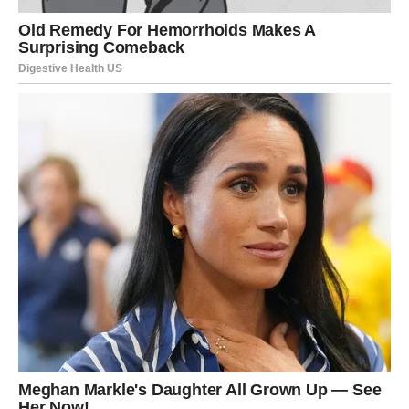
Sve ono što ste dugo čekali sada
dolazi u vaš život
Najveća promjena koja vam dolazi nije samo kroz
događaje oko vas, već kroz osjećaj koji ćete imati u sebi.
Počećete da vjerujete da život može biti mnogo ljepši
nego što je bio do sada.
Strahovi, razočaranja i tuga polako ostaju iza vas, a na
njihovo mjesto dolazi osjećaj mira, sreće i velikog
olakšanja.
Mnogi Jarčevi će tokom ove sedmice donijeti odluku koja
može potpuno promijeniti njihovu budućnost.
Pred vama su dani puni sreće i