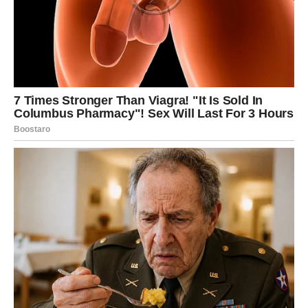
dok će drugi konačno riješiti problem koji ih dugo
opterećuje.
Ovo je sedmica u kojoj će vam mnoge stvari ići mnogo
lakše nego što očekujete. Ljudi će primjećivati vašu
ozbiljnost, smirenost i sposobnost da uvijek pronađete
pravo rješenje.