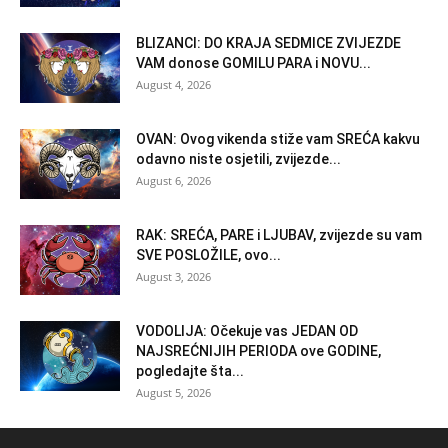
BLIZANCI: DO KRAJA SEDMICE ZVIJEZDE
VAM donose GOMILU PARA i NOVU...
August 4, 2026
OVAN: Ovog vikenda stiže vam SREĆA kakvu
odavno niste osjetili, zvijezde...
August 6, 2026
RAK: SREĆA, PARE i LJUBAV, zvijezde su vam
SVE POSLOŽILE, ovo...
August 3, 2026
VODOLIJA: Očekuje vas JEDAN OD
NAJSREĆNIJIH PERIODA ove GODINE,
pogledajte šta...
August 5, 2026