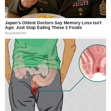
Sudbina vam donosi trenutke koje
ćete dugo pamtiti
Ono što će obilježiti ovu sedmicu jesu mali, ali veoma
posebni trenuci koji će vam vratiti osmijeh na lice. Jedna
poruka, zagrljaj, pogled ili razgovor mogu vam potpuno
promijeniti raspoloženje.
Jarčevi će tokom ove sedmice zračiti posebnom
energijom i privlačiti pažnju gdje god se pojave. Ljudi će
željeti da budu u vašem društvu, a vi ćete konačno osjetiti
koliko vrijedite.
Ovo je vrijeme u kojem će vaše srce ponovo početi da
vjeruje da najbolje tek dolazi.