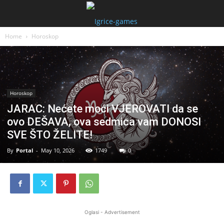
Home
Horoskop
Horoskop
JARAC: Nećete moći VJEROVATI da se
ovo DEŠAVA, ova sedmica vam DONOSI
SVE ŠTO ŽELITE!
By
Portal
-
May 10, 2026
1749
0
Oglasi - Advertisement