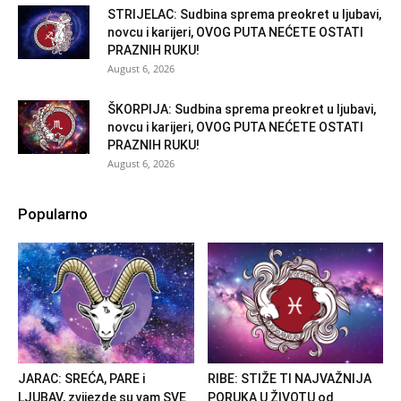
STRIJELAC: Sudbina sprema preokret u ljubavi,
novcu i karijeri, OVOG PUTA NEĆETE OSTATI
PRAZNIH RUKU!
August 6, 2026
ŠKORPIJA: Sudbina sprema preokret u ljubavi,
novcu i karijeri, OVOG PUTA NEĆETE OSTATI
PRAZNIH RUKU!
August 6, 2026
Popularno
JARAC: SREĆA, PARE i
RIBE: STIŽE TI NAJVAŽNIJA
LJUBAV, zvijezde su vam SVE
PORUKA U ŽIVOTU od