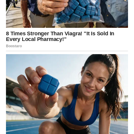
pokazuje gde dalje.
Jarčevi više ne pristaju na nejasne odnose – birate
sigurnost i poštovanje.
Posao i ambicije – pomeranje na
viši nivo
Na poslovnom planu, iznenađenja su među najjačima.
Kraj meseca može doneti priliku da preuzmete veću
odgovornost, ali i veću moć odlučivanja. Ovo je trenutak
kada se vaša stručnost i izdrzljivost isplate.
Ako ste razmišljali o promeni pravca, sada dobijate jasan
signal šta ima smisla, a šta ne. Jarčevi donose odluke
hladne glave, ali sa velikom vizijom. Iznenadna ponuda ili