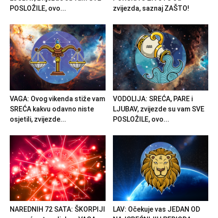
POSLOŽILE, ovo...
zvijezda, saznaj ZAŠTO!
VAGA: Ovog vikenda stiže vam
VODOLIJA: SREĆA, PARE i
SREĆA kakvu odavno niste
LJUBAV, zvijezde su vam SVE
osjetili, zvijezde...
POSLOŽILE, ovo...
NAREDNIH 72 SATA: ŠKORPIJI
LAV: Očekuje vas JEDAN OD