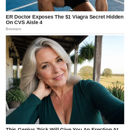
projekat može vas iznenaditi, ali i potvrditi da ste spremni
za sledeći korak.
Finansije – stabilnost kao
nagrada
Finansijski, iznenađenja dolaze kroz stabilizaciju i
sigurnost. To može biti povećanje prihoda, rešavanje
dugotrajnog problema ili pametan dogovor koji vam
donosi mir. Nije reč o brzom dobitku, već o trajnom
rešenju.
Jarčevi sada razmišljaju dugoročno i donose odluke koje
jačaju temelje. Ovo je period u kojem novac prestaje da
bude izvor brige i postaje alat za sigurniju budućnost.