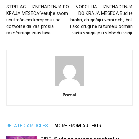
STRELAC – IZNENAĐENJA DO
VODOLIJA – IZNENAĐENJA
KRAJA MESECA:Verujte svom
DO KRAJA MESECA:Budite
unutrašnjem kompasu i ne
hrabri, drugačiji i verni sebi, čak
dozvolite da vas prošla
i ako drugi ne razumeju odmah
razočaranja zaustave.
vaša snaga je u slobodi i viziji.
Portal
RELATED ARTICLES
MORE FROM AUTHOR