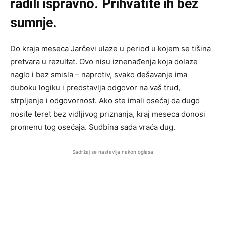
radili ispravno. Prihvatite ih bez
sumnje.
Do kraja meseca Jarčevi ulaze u period u kojem se tišina
pretvara u rezultat. Ovo nisu iznenađenja koja dolaze
naglo i bez smisla – naprotiv, svako dešavanje ima
duboku logiku i predstavlja odgovor na vaš trud,
strpljenje i odgovornost. Ako ste imali osećaj da dugo
nosite teret bez vidljivog priznanja, kraj meseca donosi
promenu tog osećaja. Sudbina sada vraća dug.
Sadržaj se nastavlja nakon oglasa