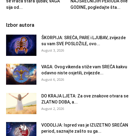
se vraća stara ljubav, VAGA
NAJSREĆNIJIH PERIODA ove
sija od...
GODINE, pogledajte šta...
Izbor autora
ŠKORPIJA: SREĆA, PARE i LJUBAV, zvijezde
su vam SVE POSLOŽILE, ovo...
August 3, 2026
VAGA: Ovog vikenda stiže vam SREĆA kakvu
odavno niste osjetili, zvijezde...
August 6, 2026
DO KRAJA LJETA: Za ove znakove otvara se
ZLATNO DOBA, a...
August 2, 2026
VODOLIJA: Ispred vas je IZUZETNO SREĆAN
period, saznajte zašto su ga...