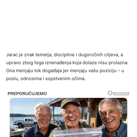
Jarac je znak temelja, discipline i dugoročnih ciljeva, a
upravo zbog toga iznenađenja koja dolaze nisu prolazna.
Ona menjaju tok događaja jer menjaju vašu poziciju – u
poslu, odnosima i sopstvenim očima.