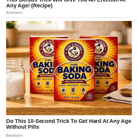
Unutrašnja promena – dopuštate
sebi predah
Jedno od najvećih iznenađenja za Jarčeve do kraja
meseca dolazi iznutra. Počinjete da dopuštate sebi
odmor, emocije i poverenje u druge. Shvatate da snaga
nije samo u izdržljivosti, već i u sposobnosti da podelite
teret.
Ova unutrašnja promena čini vas mirnijim i otvorenijim, a
ljudi oko vas to osećaju.