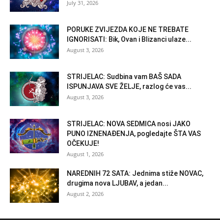
July 31, 2026
PORUKE ZVIJEZDA KOJE NE TREBATE
IGNORISATI: Bik, Ovan i Blizanci ulaze...
August 3, 2026
STRIJELAC: Sudbina vam BAŠ SADA
ISPUNJAVA SVE ŽELJE, razlog će vas...
August 3, 2026
STRIJELAC: NOVA SEDMICA nosi JAKO
PUNO IZNENAĐENJA, pogledajte ŠTA VAS
OČEKUJE!
August 1, 2026
NAREDNIH 72 SATA: Jednima stiže NOVAC,
drugima nova LJUBAV, a jedan...
August 2, 2026