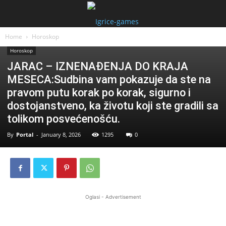
Home
Horoskop
Horoskop
JARAC – IZNENAĐENJA DO KRAJA
MESECA:Sudbina vam pokazuje da ste na
pravom putu korak po korak, sigurno i
dostojanstveno, ka životu koji ste gradili sa
tolikom posvećenošću.
By
Portal
-
January 8, 2026
1295
0
Oglasi - Advertisement