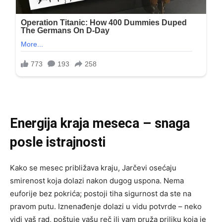
Energija kraja meseca – snaga
posle istrajnosti
Kako se mesec približava kraju, Jarčevi osećaju
smirenost koja dolazi nakon dugog uspona. Nema
euforije bez pokrića; postoji tiha sigurnost da ste na
pravom putu. Iznenađenje dolazi u vidu potvrde – neko
vidi vaš rad, poštuje vašu reč ili vam pruža priliku koja je