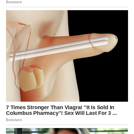
najljepši trenuci. Zvijezde jasno pokazuju da upravo sada
počinje razdoblje u kojem ćete imati mnogo razloga za
osmijeh.
Najljepše vijesti tek stižu, a upravo zbog njih osjetićete
da ste zakoračili u jedno od najsrećnijih poglavlja svog
života.