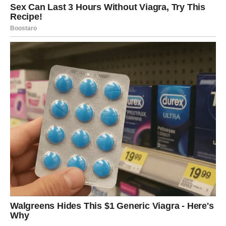
Shvatićete da su mnoge brige ostale iza vas i da konačno
možete uživati u svemu što ste toliko dugo željeli.
Pred vama su dani koji će vam pokazati da se sreća
pojavljuje upravo onda kada joj se najmanje nadamo.
Završna poruka zvijezda za Jarca
Pred vama je izuzetno lijep period u kojem će vas pratiti
srećne okolnosti, lijepe vijesti i događaji koji će vam
donijeti osjećaj ispunjenosti. Poslovni uspjesi donijeće
vam veliko zadovoljstvo, finansije će biti stabilnije, a
ljubavni život ispuniće vas toplinom, povjerenjem i
iskrenim emocijama.
Budite otvoreni za sve što dolazi i vjerujte da vas očekuju