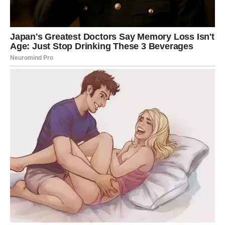
Zvijezde pokazuju da ste sada veoma blizu njegovog
ostvarenja. Sve će se odvijati prirodnim tokom, a vi ćete
biti prijatno iznenađeni koliko brzo će se stvari
promijeniti u vašu korist.
Sudbina vam priprema nagradu koja će vas ispuniti
ponosom.
Zašto ćete biti najsrećniji u
životu?
Zato što će vam život u kratkom vremenu donijeti
nekoliko velikih razloga za radost. Poslovni uspjesi,
stabilnije finansije, podrška porodice i sklad u ljubavi
spojiće se u jedno posebno razdoblje koje će vam vratiti
mir i sigurnost.