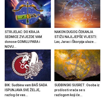
STRIJELAC: DO KRAJA
NAKON DUGOG ČEKANJA
SEDMICE ZVIJEZDE VAM
STIŽU NAJLJEPŠE VIJESTI:
donose GOMILU PARA i
Lav, Jarac i Škorpija ulaze...
NOVU...
BIK: Sudbina vam BAŠ SADA
SUDBINSKI SUSRET: Osoba iz
ISPUNJAVA SVE ŽELJE,
prošlosti vraća se s
razlog će vas...
razlogom koji će...