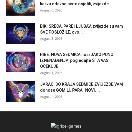
kakvu odavno niste osjetili, zvijezde...
August 6, 2026
BIK: SREĆA, PARE i LJUBAV, zvijezde su vam
SVE POSLOŽILE, ovo...
August 3, 2026
RIBE: NOVA SEDMICA nosi JAKO PUNO
IZNENAĐENJA, pogledajte ŠTA VAS
OČEKUJE!
August 1, 2026
JARAC: DO KRAJA SEDMICE ZVIJEZDE VAM
donose GOMILU PARA i NOVU...
August 4, 2026