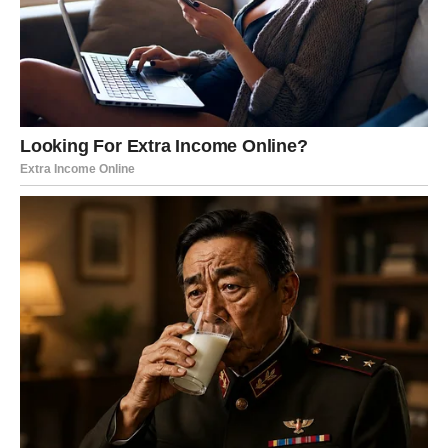
Biće to trenutak koji ćete dugo pamtiti.
Jedna velika želja konačno postaje
stvarnost
Postoji cilj kojem ste ostali vjerni bez obzira na prepreke.