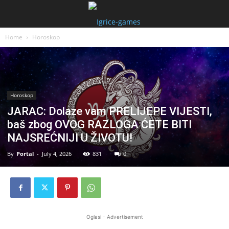
Home
Horoskop
Horoskop
JARAC: Dolaze vam PRELIJEPE VIJESTI,
baš zbog OVOG RAZLOGA ĆETE BITI
NAJSREĆNIJI U ŽIVOTU!
By
Portal
-
July 4, 2026
831
0
Oglasi - Advertisement