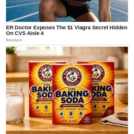
Sutra ćete sasvim slučajno čuti riječi ili dobiti informaciju
koja će vas navesti da promijenite pogled na jednu važnu
situaciju.
Nemojte zanemariti taj trenutak. Zvijezde pokazuju da će
upravo kroz male znakove doći odgovor koji već dugo
čekate.
Vaša intuicija biće snažna i pomoći će vam da donesete
odluku koja će se pokazati veoma korisnom.