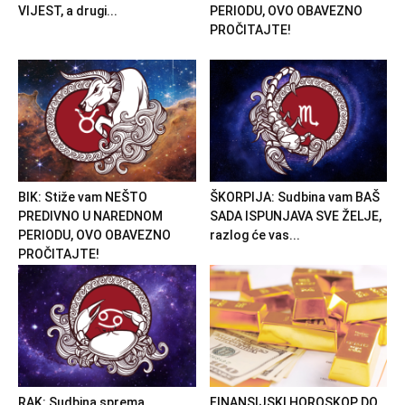
VIJEST, a drugi...
PERIODU, OVO OBAVEZNO
PROČITAJTE!
BIK: Stiže vam NEŠTO
ŠKORPIJA: Sudbina vam BAŠ
PREDIVNO U NAREDNOM
SADA ISPUNJAVA SVE ŽELJE,
PERIODU, OVO OBAVEZNO
razlog će vas...
PROČITAJTE!
RAK: Sudbina sprema
FINANSIJSKI HOROSKOP DO