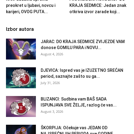
preokret u ljubavi, novcu i
KRAJA SEDMICE: Jedan znak
karijeri, OVOG PUTA...
otkriva izvor zarade koji...
Izbor autora
JARAC: DO KRAJA SEDMICE ZVIJEZDE VAM
donose GOMILU PARA i NOVU...
August 4, 2026
DJEVICA: Ispred vas je IZUZETNO SREĆAN
period, saznajte zašto su ga...
July 31, 2026
BLIZANCI: Sudbina vam BAŠ SADA
ISPUNJAVA SVE ŽELJE, razlog će vas...
August 3, 2026
ŠKORPIJA: Očekuje vas JEDAN OD
NAJSREĆNIJIH PERIODA ove GODINE,