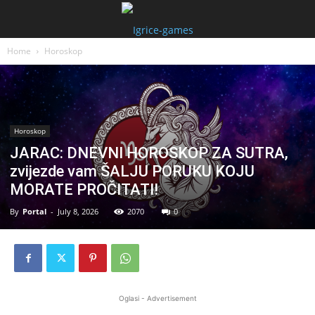
Home
Horoskop
Horoskop
JARAC: DNEVNI HOROSKOP ZA SUTRA,
zvijezde vam ŠALJU PORUKU KOJU
MORATE PROČITATI!
By
Portal
-
July 8, 2026
2070
0
Oglasi - Advertisement