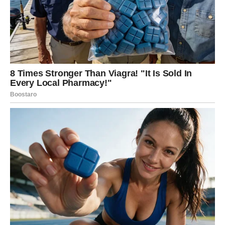
odnos.
Porodica vam daje snagu
Jedan član porodice mogao bi vam dati savjet koji će vam
pomoći da lakše donesete važnu odluku.
Osjetićete koliko vam znači podrška ljudi koji vas vole i
koji vas uvijek podstiču da nastavite dalje bez obzira na
prepreke.
Veče provedeno sa najbližima donijeće vam osjećaj mira i
sigurnosti.
Obratite pažnju na znak koji vam
život šalje