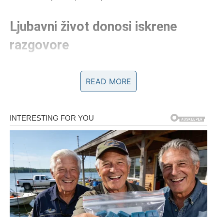
Ljubavni život donosi iskrene
razgovore
Ako ste slobodni, sutrašnji dan mogao bi vam donijeti
READ MORE
zanimljivo poznanstvo sa osobom koja će vas osvojiti
svojom zrelošću, iskrenošću i smirenošću.
Nemojte unaprijed odbacivati nekoga samo zato što vam
djeluje drugačije od onoga što ste zamišljali. Zvijezde
pokazuju da vas upravo takva osoba može pozitivno
iznenaditi.
Ako ste zauzeti, partner će željeti više pažnje i
zajedničkih trenutaka. Iskren razgovor pomoći će vam da
uklonite sve sitne nesporazume i dodatno učvrstite vaš