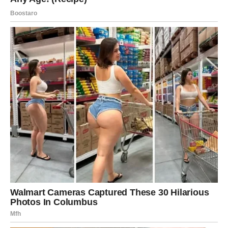
Zdravlje i raspoloženje
Vaša energija biće dobra, ali zvijezde vas podsjećaju da
ne zaboravite na odmor.
Poslije teškog dana pronađite vrijeme za opuštanje,
šetnju ili razgovor sa osobom koja vas uvijek smiruje.
Ravnoteža između rada i odmora donijeće vam unutrašnji
mir i dodatnu snagu.
Poruka zvijezda za kraj
Sutra vam donosi mnogo više nego što sada možete
pretpostaviti. Pred vama su važni razgovori, korisne
informacije, lijepe vijesti i prilika da donesete odluku koja
će pozitivno promijeniti vašu budućnost.