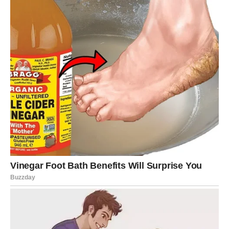
Zvijezde vam poručuju da vjerujete sebi, da ostanete
strpljivi i da pažljivo pratite sve znakove koje vam život
šalje. Upravo sutrašnji dan može označiti početak jednog
mnogo uspješnijeg razdoblja u kojem će se mnoge želje
približiti ostvarenju, a vi ćete shvatiti da vas svaki uloženi
trud vodi prema sreći, uspjehu i životu kakav zaslužujete.