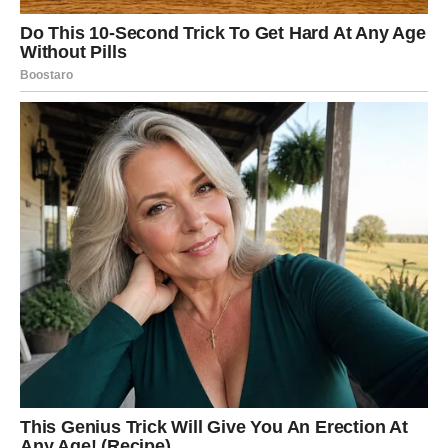
Vrijeme je da vjerujete sebi
Ako već neko vrijeme odgađate važnu odluku, sutrašnji
dan mogao bi biti pravi trenutak da napravite prvi korak.
Nemojte čekati savršene okolnosti. Dovoljno je da
krenete naprijed sa vjerom u sebe, a ostale mogućnosti
počeće da se otvaraju mnogo brže nego što očekujete.
Zvijezde vas podržavaju u svemu što radite iskreno i
odgovorno.