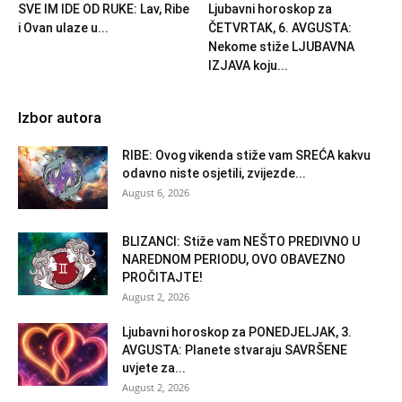
SVE IM IDE OD RUKE: Lav, Ribe
Ljubavni horoskop za
i Ovan ulaze u...
ČETVRTAK, 6. AVGUSTA:
Nekome stiže LJUBAVNA
IZJAVA koju...
Izbor autora
RIBE: Ovog vikenda stiže vam SREĆA kakvu
odavno niste osjetili, zvijezde...
August 6, 2026
BLIZANCI: Stiže vam NEŠTO PREDIVNO U
NAREDNOM PERIODU, OVO OBAVEZNO
PROČITAJTE!
August 2, 2026
Ljubavni horoskop za PONEDJELJAK, 3.
AVGUSTA: Planete stvaraju SAVRŠENE
uvjete za...
August 2, 2026