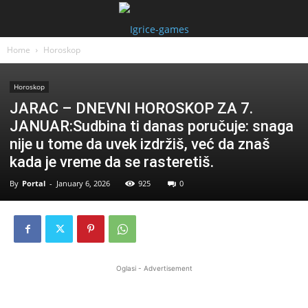
Home
Horoskop
Horoskop
JARAC – DNEVNI HOROSKOP ZA 7.
JANUAR:Sudbina ti danas poručuje: snaga
nije u tome da uvek izdržiš, već da znaš
kada je vreme da se rasteretiš.
By
Portal
-
January 6, 2026
925
0
Oglasi - Advertisement