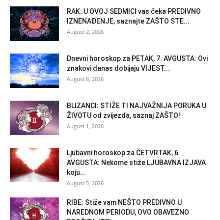
RAK: U OVOJ SEDMICI vas čeka PREDIVNO
IZNENAĐENJE, saznajte ZAŠTO STE...
August 2, 2026
Dnevni horoskop za PETAK, 7. AVGUSTA: Ovi
znakovi danas dobijaju VIJEST...
August 6, 2026
BLIZANCI: STIŽE TI NAJVAŽNIJA PORUKA U
ŽIVOTU od zvijezda, saznaj ZAŠTO!
August 1, 2026
Ljubavni horoskop za ČETVRTAK, 6.
AVGUSTA: Nekome stiže LJUBAVNA IZJAVA
koju...
August 5, 2026
RIBE: Stiže vam NEŠTO PREDIVNO U
NAREDNOM PERIODU, OVO OBAVEZNO