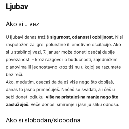
Ljubav
Ako si u vezi
U ljubavi danas tražiš
sigurnost, odanost i ozbiljnost
. Nisi
raspoložen za igre, poluistine ili emotivne oscilacije. Ako
si u stabilnoj vezi, 7. januar može doneti osećaj dublje
povezanosti – kroz razgovor o budućnosti, zajedničkim
planovima ili jednostavno kroz tišinu u kojoj se razumete
bez reči.
Ako, međutim, osećaš da daješ više nego što dobijaš,
danas to jasno primećuješ. Nećeš se svađati, ali ćeš u
sebi doneti odluku:
više ne pristaješ na manje nego što
zaslužuješ
. Veče donosi smirenje i jasniju sliku odnosa.
Ako si slobodan/slobodna