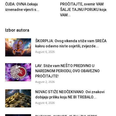
ČUDA: OVNA čekaju
PROČITAJTE, svemir VAM
iznenadne vijesti s...
ŠALJE TAJNU PORUKU koja
VAM...
Izbor autora
ŠKORPIJA: Ovog vikenda stiže vam SREĆA
kakvu odavno niste osjetili, zvijezde...
August 6, 2026
LAV: Stiže vam NEŠTO PREDIVNO U
NAREDNOM PERIODU, OVO OBAVEZNO
PROČITAJTE!
August 2, 2026
NOVAC STIŽE NEOČEKIVANO: Ovi znakovi
dobijaju priliku koju NE BI TREBALO...
August 4, 2026