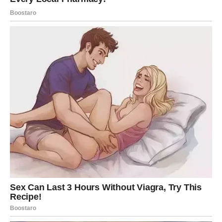
Energija i zdravlje
Ciganske karte pokazuju da ćete imati dovoljno energije
za sve obaveze koje ste planirali.
Ipak, bilo bi dobro da pronađete malo vremena za odmor.
Kratka šetnja, boravak na svježem vazduhu ili nekoliko
trenutaka mira pomoći će vam da sačuvate dobro
raspoloženje tokom cijelog dana.
Kada ste opušteni, mnogo lakše pronalazite najbolja
rješenja.
Savjet ciganskih karata
Današnji dan donosi mnogo više lijepih prilika nego što