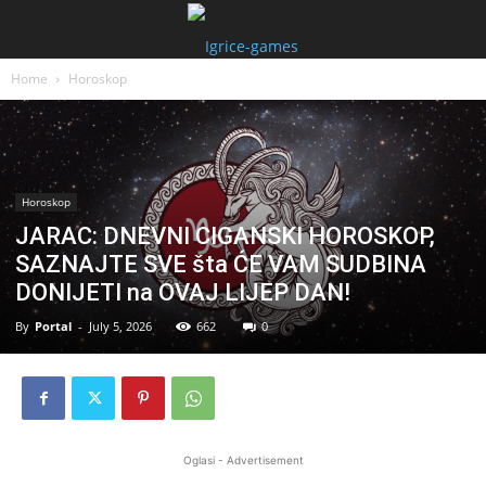
Home
Horoskop
Horoskop
JARAC: DNEVNI CIGANSKI HOROSKOP,
SAZNAJTE SVE šta ĆE VAM SUDBINA
DONIJETI na OVAJ LIJEP DAN!
By
Portal
-
July 5, 2026
662
0
Oglasi - Advertisement