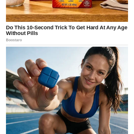
Neočekivana vijest donosi
osmijeh
Ciganske karte pokazuju simbol pisma i dobrih vijesti.
Moguće je da ćete tokom dana dobiti poruku ili telefonski
poziv koji će vas iskreno obradovati. Informacija može biti
povezana sa poslom, porodicom ili planovima koje već
dugo želite ostvariti.
Nakon toga osjetićete veliko olakšanje i još veću
sigurnost u svoje odluke.