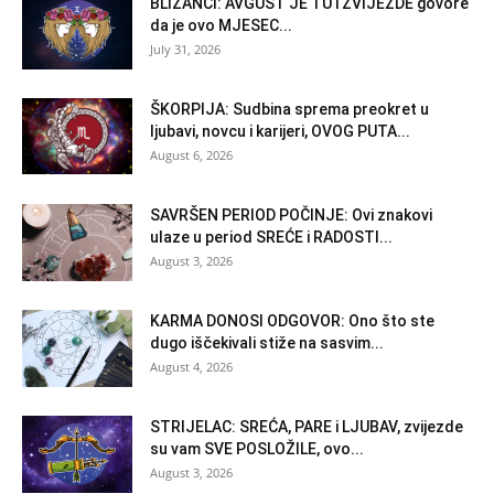
BLIZANCI: AVGUST JE TU i ZVIJEZDE govore
da je ovo MJESEC...
July 31, 2026
ŠKORPIJA: Sudbina sprema preokret u
ljubavi, novcu i karijeri, OVOG PUTA...
August 6, 2026
SAVRŠEN PERIOD POČINJE: Ovi znakovi
ulaze u period SREĆE i RADOSTI...
August 3, 2026
KARMA DONOSI ODGOVOR: Ono što ste
dugo iščekivali stiže na sasvim...
August 4, 2026
STRIJELAC: SREĆA, PARE i LJUBAV, zvijezde
su vam SVE POSLOŽILE, ovo...
August 3, 2026