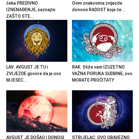
čeka PREDIVNO
Ovim znakovima zvijezde
IZNENAĐENJE, saznajte
donose RADOST koja će...
ZAŠTO STE...
LAV: AVGUST JE TU i
RAK: Stiže vam IZUZETNO
ZVIJEZDE govore da je ovo
VAŽNA PORUKA SUDBINE, ovo
MJESEC...
MORATE PROČITATI!
AVGUST JE DOŠAO I DONOSI
STRIJELAC: OVO OBAVEZNO