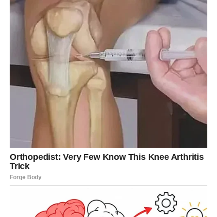
trenutno možete primijetiti. Nemojte dozvoliti da vas
stare brige ili sitni problemi udalje od svega dobrog što
vam sudbina priprema. Razgovarajte iskreno, prihvatite
podršku ljudi kojima vjerujete i budite otvoreni za svaku
korisnu informaciju koja vam danas dođe.
Poslovne obaveze uspješno ćete završiti, finansije će
donijeti više sigurnosti, ljubavni život ispuniće vas
toplinom i povjerenjem, a jedna neočekivana vijest ili
susret učiniće da ovaj dan pamtite po lijepim emocijama.
Sudbina vam danas poručuje da su pred vama dani u
kojima će se mnoge želje početi ostvarivati. Vjerujte sebi,
ostanite smireni i iskoristite svaki trenutak koji vam ovaj
dan donosi. Upravo u običnim trenucima kriju se
najljepše prilike za sreću i zadovoljstvo.