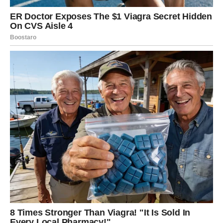
Obratite pažnju na sve informacije koje danas dolaze do
vas jer među njima može biti nešto veoma vrijedno.
Porodica će vam pružiti dodatnu
snagu
Danas ćete posebno cijeniti vrijeme provedeno sa
ljudima koje volite.
Moguće je da će neko od članova porodice podijeliti
lijepu vijest ili da ćete zajedno riješiti pitanje koje vas je
sve opterećivalo. Iskrena podrška i međusobno
razumijevanje učiniće da se osjećate mirnije i sigurnije.
Topla porodična atmosfera danas će biti jedan od
najvećih izvora vaše dobre energije.