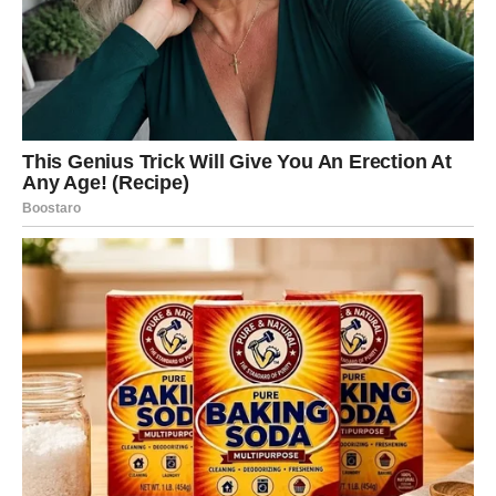
Nemojte odbijati priliku za razgovor ili druženje jer
upravo danas može početi priča koja će imati veliki značaj
u narednom periodu.
Ako ste zauzeti, partner će pokazati mnogo više pažnje
nego prethodnih dana. Iskren razgovor pomoći će vam da
riješite sitne nesuglasice i dodatno učvrstite vaš odnos.
Veče je idealno za zajedničke planove, opuštanje i lijepe
razgovore.