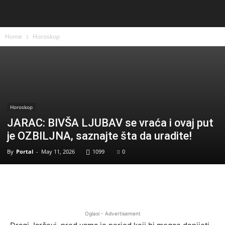
Home
Horoskop
Horoskop
JARAC: BIVŠA LJUBAV se vraća i ovaj put
je OZBILJNA, saznajte šta da uradite!
By
Portal
-
May 11, 2026
1099
0
Oglasi - Advertisement
Dragi Jarčevi, pred vama je period koji bi mogao donijeti