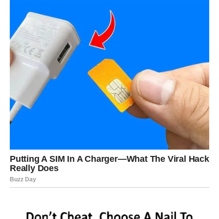
LJUBAV
U ljubavi Bik traži sigurnost, vernost, mir. I kad to ne
dobije – boli ga, ali ne dramatizuje, već se povuče.
Sada dolazi olakšanje:
u vezi se vraća toplina, nežnost i osećaj pripadanja
slobodni Bikovi mogu upoznati osobu koja ih “umiruje”, a
ne iscrpljuje
moguće je i javljanje osobe iz prošlosti, ali Bik sada zna
da ne ide nazad ako nije vredno
UNUTRAŠNJA PORUKA BIKU