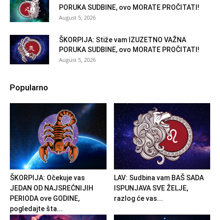
PORUKA SUDBINE, ovo MORATE PROČITATI!
August 5, 2026
ŠKORPIJA: Stiže vam IZUZETNO VAŽNA
PORUKA SUDBINE, ovo MORATE PROČITATI!
August 5, 2026
Popularno
ŠKORPIJA: Očekuje vas
LAV: Sudbina vam BAŠ SADA
JEDAN OD NAJSREĆNIJIH
ISPUNJAVA SVE ŽELJE,
PERIODA ove GODINE,
razlog će vas...
pogledajte šta...