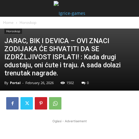
Home
Horoskop
Horoskop
JARAC, BIK I DEVICA – OVI ZNACI
ZODIJAKA ĆE SHVATITI DA SE
IZDRŽLJIVOST ISPLATI! : Kada drugi
odustaju, oni ćute i traju. A sada dolazi
trenutak nagrade.
By
Portal
-
February 26, 2026
1502
0
Oglasi - Advertisement