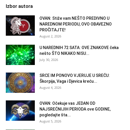
Izbor autora
OVAN: Stiže vam NEŠTO PREDIVNO U
NAREDNOM PERIODU, OVO OBAVEZNO
PROČITAJTE!
August 2, 2026
U NAREDNIH 72 SATA: OVE ZNAKOVE čeka
nešto ŠTO NIKAKO NISU...
July 30, 2026
SRCE IM PONOVO VJERUJE U SREĆU:
Škorpija, Vaga i Djevica kreću...
August 4, 2026
OVAN: Očekuje vas JEDAN OD
NAJSREĆNIJIH PERIODA ove GODINE,
pogledajte šta...
August 5, 2026