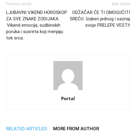
Previous article
Next article
LJUBAVNI VIKEND HOROSKOP
ODŽAČAR ĆE TI OMOGUĆITI
ZA SVE ZNAKE ZODIJAKA
SREĆU: Izaberi jednog i saznaj
:Vikend emocija, sudbinskih
svoje PRELEPE VESTI!
poruka i susreta koji menjaju
tok srca.
Portal
RELATED ARTICLES
MORE FROM AUTHOR