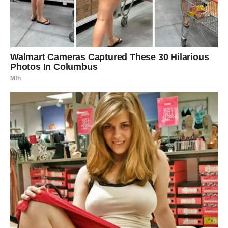
partner počinje da pokazuje više poštovanja i zahvalnosti
može doći do ozbiljnog razgovora o budućnosti
slobodnim Jarčevima dolazi osoba koja ne igra igre, već
zna šta želi
UNUTRAŠNJA PORUKA JARCU
Nisi preterivao. Nisi bio “težak”. Samo si tražio ono što
zaslužuješ.
I sada dolazi period kada Jarac ponovo veruje u
stabilnost, ali ovog puta – bez straha.
BIK – STRPLJENJE KOJE
DONOSI SIGURNOST I MIR