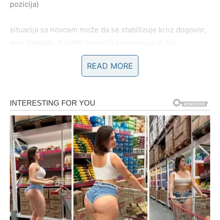
pozicija)
situacija sa novcem može da se stabilizuje kroz dogovor,
novi zadatak, dodatni posao ili prelomnu odluku
READ MORE
ako se borio sa dugovima ili troškovima – počinje da se
otvara izlaz, korak po korak
Jarac sada shvata: ništa nije radio uzalud. Sve što je
gradio – dobija smisao.
LJUBAV
Jarac je često oprezan jer ne pušta svakoga u srce. A kad
pusti – daje ozbiljno. U poslednje vreme mogao je osećati
da daje više nego što dobija.
Sada dolazi preokret: