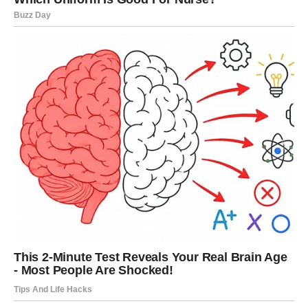
dobrotu
Ali Bik ne odustaje. I zato ga život nagrađuje.
FINANSIJE I POSAO
Bik sada ulazi u period u kojem može da kaže: “konačno
ide nabolje.”
moguć je priliv novca ili rešavanje finansijskog pitanja
dogovor, isplata, bonus ili prilika koja donosi sigurnost
početak plana koji će se “uhvatiti” i rasti u narednim
nedeljama
Bik shvata da se stabilnost gradi polako – ali kad dođe,
traje.