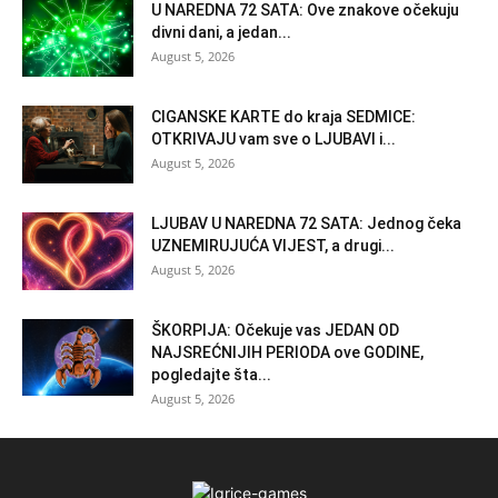
U NAREDNA 72 SATA: Ove znakove očekuju
divni dani, a jedan...
August 5, 2026
CIGANSKE KARTE do kraja SEDMICE:
OTKRIVAJU vam sve o LJUBAVI i...
August 5, 2026
LJUBAV U NAREDNA 72 SATA: Jednog čeka
UZNEMIRUJUĆA VIJEST, a drugi...
August 5, 2026
ŠKORPIJA: Očekuje vas JEDAN OD
NAJSREĆNIJIH PERIODA ove GODINE,
pogledajte šta...
August 5, 2026