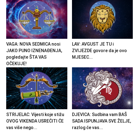
VAGA: NOVA SEDMICA nosi
LAV: AVGUST JE TU i
JAKO PUNO IZNENAĐENJA,
ZVIJEZDE govore da je ovo
pogledajte ŠTA VAS
MJESEC...
OČEKUJE!
STRIJELAC: Vijesti koje stižu
DJEVICA: Sudbina vam BAŠ
OVOG VIKENDA USREĆITI ĆE
SADA ISPUNJAVA SVE ŽELJE,
vas više nego...
razlog će vas...