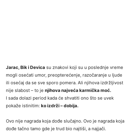
Jarac, Bik i Devica
su znakovi koji su u poslednje vreme
mogli osećati umor, preopterećenje, razočaranje u ljude
ili osećaj da se sve sporo pomera. Ali njihova izdržljivost
nije slabost – to je
njihova najveća karmička moć.
I sada dolazi period kada će shvatiti ono što se uvek
pokaže istinitim:
ko izdrži – dobija.
Ovo nije nagrada koja dođe slučajno. Ovo je nagrada koja
dođe tačno tamo gde je trud bio najtiši, a najjači.