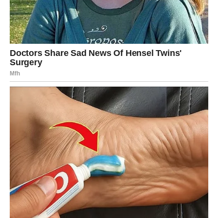
slobodnim Devicama dolazi osoba koja ceni njihovu
ozbiljnost i čistotu namera
KARMČKA PORUKA DEVICI
Nisi bila “previše”. Samo si bila istinita.
I zato karma sada vraća – kroz mir, potvrdu i ljude koji
znaju tvoju vrednost.