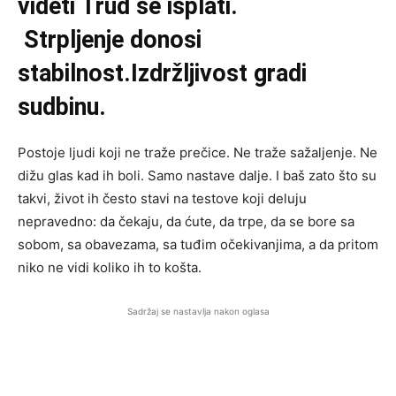
videti Trud se isplati.
Strpljenje donosi
stabilnost.Izdržljivost gradi
sudbinu.
Postoje ljudi koji ne traže prečice. Ne traže sažaljenje. Ne
dižu glas kad ih boli. Samo nastave dalje. I baš zato što su
takvi, život ih često stavi na testove koji deluju
nepravedno: da čekaju, da ćute, da trpe, da se bore sa
sobom, sa obavezama, sa tuđim očekivanjima, a da pritom
niko ne vidi koliko ih to košta.
Sadržaj se nastavlja nakon oglasa