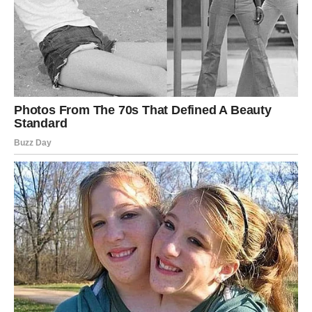
rešavanje problema koji je dugo “visio” nad glavom
osećaj da konačno dolazi jasnoća i red
Devica shvata da se njen rad vidi – čak i kad joj niko to
ranije nije rekao.
LJUBAV
Devica je u ljubavi verna, pažljiva, odana – ali ne prašta
lako laž.
Sada dolazi preokret:
u vezi se rešavaju nesigurnosti kroz razgovor i iskrenost
partner postaje stabilniji ili pokazuje više emocija