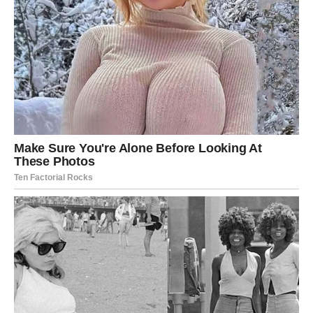
osećaj da mora sve sama da drži pod kontrolom
brigu za druge, često više nego za sebe
razočaranja u ljude koji nisu umeli da cene njen trud
unutrašnji pritisak da bude savršena, čak i kad se raspada
iznutra
Devica je mnogo dala svetu. I sada svet vraća.
POSAO I PRIZNANJE
Naredni period donosi Devici ono što joj najviše znači:
dokaz.
priznanje za trud, pohvala, bolja pozicija ili prilika