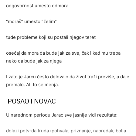
odgovornost umesto odmora
“moraš” umesto “želim”
tuđe probleme koji su postali njegov teret
osećaj da mora da bude jak za sve, čak i kad mu treba
neko da bude jak za njega
I zato je Jarcu često delovalo da život traži previše, a daje
premalo. Ali to se menja.
POSAO I NOVAC
U narednom periodu Jarac sve jasnije vidi rezultate:
dolazi potvrda truda (pohvala, priznanje, napredak, bolja