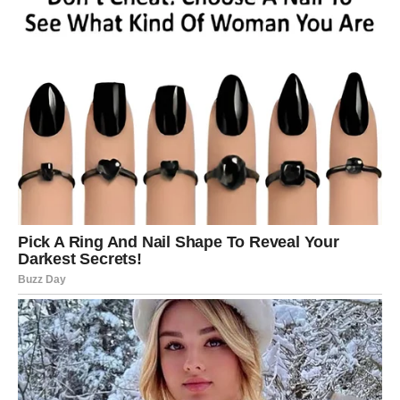
Tvoja vrednost nije u tome koliko trpiš, već u tome što
znaš da voliš iskreno.
I sada dolazi period kada će neko to jasno pokazati.
DEVICA – KAD IZDRŽLJIVOST
DONOSI KARMČKU PRAVDU
Devica često deluje “hladno” ili “strogo”, ali to je samo
njen način da preživi. Ona oseća duboko, ali ne voli da
pokaže ranjivost dok nije sigurna da je na sigurnom.
Njena izdržljivost je u tome što sve nosi u sebi: brige,
analize, odgovornost, detalje koje niko drugi ne vidi.
Šta je Devica izdržala?