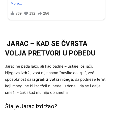
JARAC – KAD SE ČVRSTA
VOLJA PRETVORI U POBEDU
Jarac ne pada lako, ali kad padne – ustaje još jači.
Njegova izdržljivost nije samo “navika da trpi”, već
sposobnost da
izgradi život iz ničega
, da podnese teret
koji mnogi ne bi izdržali ni nedelju dana, i da se i dalje
smeši – čak i kad mu nije do smeha.
Šta je Jarac izdržao?