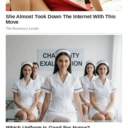
Bik nije brz. Ali Bik je nepokolebljiv. On možda ćuti, ali sve
pamti. Možda deluje mirno, ali u njemu se često odvijaju
oluje koje niko ne vidi. Njegova izdržljivost je u tome što
zna da se život ne gradi u jednom danu, već
u hiljadu
malih, tihih izbora.
Šta je Bik izdržao?
čekanje na stabilnost koja nikako da dođe
emotivno razočaranje, ali je nastavio da veruje u dobro
trenutke kad je morao da bude “jak” dok mu se duša
umarala
osećaj da drugi uzimaju zdravo za gotovo njegovu