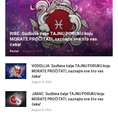
RIBE: Sudbina šalje TAJNU PORUKU koju
MORATE PROČITATI, saznajte sve što vas
čeka!
Portal
-
August 8, 2026
VODOLIJA: Sudbina šalje TAJNU PORUKU koju
MORATE PROČITATI, saznajte sve što vas
čeka!
August 8, 2026
JARAC: Sudbina šalje TAJNU PORUKU koju
MORATE PROČITATI, saznajte sve što vas
čeka!
August 8, 2026