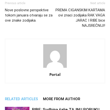
Previous article
Next article
Nove poslovne perspektive
PREMA CIGANSKIM KARTAMA
tokom januara otvaraju se za
ovi znaci zodijaka RAK VAGA
ove znake zodijaka.
JARAC I RIBE bice
NAJSREĆNIJI!
Portal
RELATED ARTICLES
MORE FROM AUTHOR
RIBE: Sudbina šalje TAJNU PORUKU