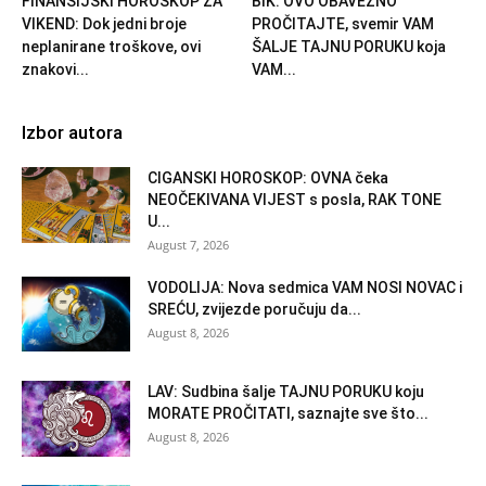
FINANSIJSKI HOROSKOP ZA
BIK: OVO OBAVEZNO
VIKEND: Dok jedni broje
PROČITAJTE, svemir VAM
neplanirane troškove, ovi
ŠALJE TAJNU PORUKU koja
znakovi...
VAM...
Izbor autora
CIGANSKI HOROSKOP: OVNA čeka
NEOČEKIVANA VIJEST s posla, RAK TONE
U...
August 7, 2026
VODOLIJA: Nova sedmica VAM NOSI NOVAC i
SREĆU, zvijezde poručuju da...
August 8, 2026
LAV: Sudbina šalje TAJNU PORUKU koju
MORATE PROČITATI, saznajte sve što...
August 8, 2026