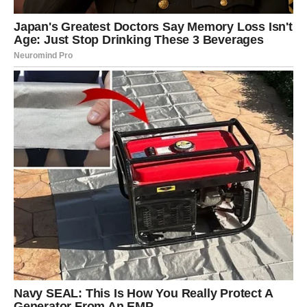
emocije. Ako ste u vezi, odnos dobija dublji smisao, više
podrške i osećaj trajnosti. Ako ste slobodni, ulazi osoba
koja poštuje vaše granice, razume vašu tišinu i ostaje –
bez pritiska.
Ljubav vas ne skreće sa puta – ona hoda uz vas.
I to je ono što vam je oduvek bilo potrebno.
RIBE – LJUBAV KOJA VRAĆA
VERU, MIR I RADOST
Ribe su verovale u snove čak i onda kada su ih drugi
rušili. Davale ste srce onima koji nisu znali da ga čuvaju,
nadale se čak i kada su znakovi govorili drugačije. Januar
donosi emotivno isceljenje i ljubav koja
ne traži da se
menjate
, već da budete svoji.