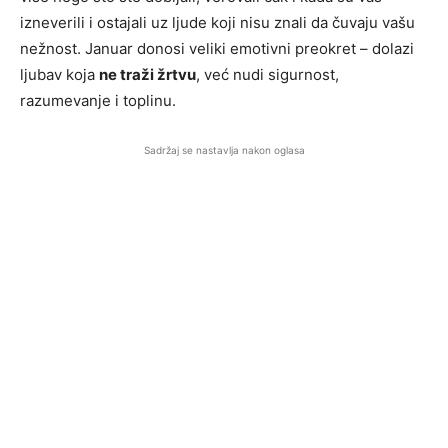
izneverili i ostajali uz ljude koji nisu znali da čuvaju vašu
nežnost. Januar donosi veliki emotivni preokret – dolazi
ljubav koja
ne traži žrtvu
, već nudi sigurnost,
razumevanje i toplinu.
Sadržaj se nastavlja nakon oglasa