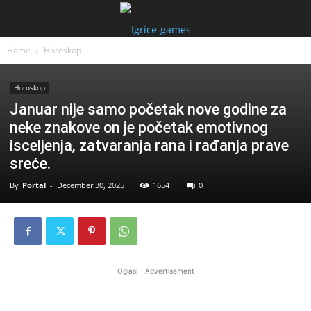
Home
Horoskop
Horoskop
Januar nije samo početak nove godine za
neke znakove on je početak emotivnog
isceljenja, zatvaranja rana i rađanja prave
sreće.
By
Portal
-
December 30, 2025
1654
0
Oglasi - Advertisement