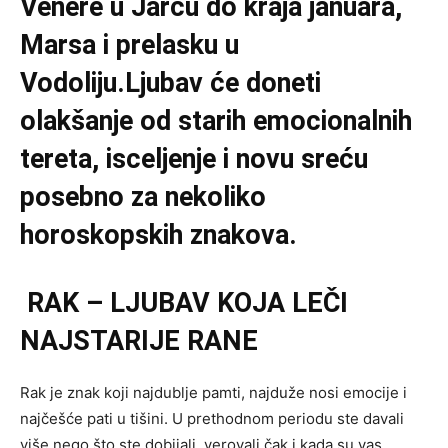
Venere u Jarcu do kraja januara,
Marsa i prelasku u
Vodoliju.Ljubav će doneti
olakšanje od starih emocionalnih
tereta, isceljenje i novu sreću
posebno za nekoliko
horoskopskih znakova.
RAK – LJUBAV KOJA LEČI
NAJSTARIJE RANE
Rak je znak koji najdublje pamti, najduže nosi emocije i
najčešće pati u tišini. U prethodnom periodu ste davali
više nego što ste dobijali, verovali čak i kada su vas