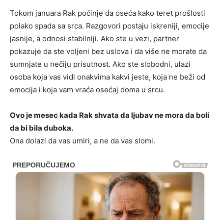
Tokom januara Rak počinje da oseća kako teret prošlosti
polako spada sa srca. Razgovori postaju iskreniji, emocije
jasnije, a odnosi stabilniji. Ako ste u vezi, partner
pokazuje da ste voljeni bez uslova i da više ne morate da
sumnjate u nečiju prisutnost. Ako ste slobodni, ulazi
osoba koja vas vidi onakvima kakvi jeste, koja ne beži od
emocija i koja vam vraća osećaj doma u srcu.
Ovo je mesec kada Rak shvata da ljubav ne mora da boli
da bi bila duboka.
Ona dolazi da vas umiri, a ne da vas slomi.