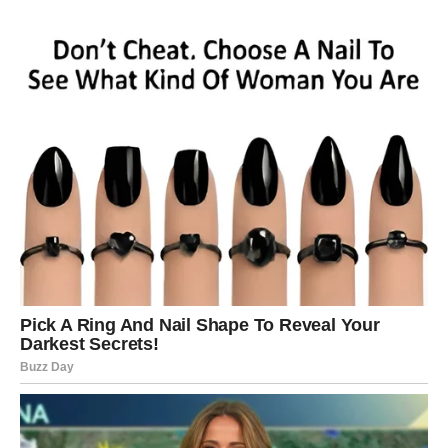
Januar donosi ono za čim ste čeznuli –
ravnotežu
između srca i razuma
. Ljubav dolazi mirno, skladno i sa
osećajem da sve konačno ima smisla.
Tokom januara odnosi se razjašnjavaju, maske padaju, a
vi dobijate potvrdu da niste tražili previše – samo ste
tražili pravu stvar. Ako ste u vezi, emocije se stabilizuju i
odnos dobija novu svežinu. Ako ste slobodni, pojavljuje
se osoba sa kojom se sve odvija prirodno, bez napora i
sumnje.
Ovo je mesec kada Vaga ponovo veruje u ljubav koja
donosi osmeh, a ne suze.