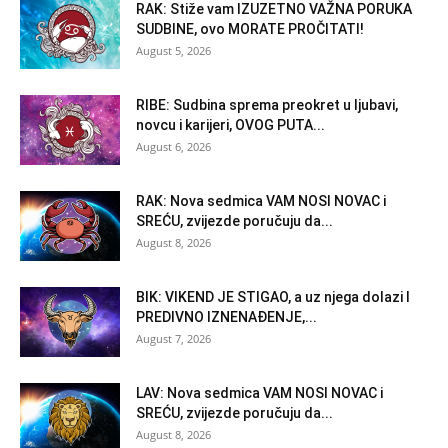
RAK: Stiže vam IZUZETNO VAŽNA PORUKA
SUDBINE, ovo MORATE PROČITATI!
August 5, 2026
RIBE: Sudbina sprema preokret u ljubavi,
novcu i karijeri, OVOG PUTA...
August 6, 2026
RAK: Nova sedmica VAM NOSI NOVAC i
SREĆU, zvijezde poručuju da...
August 8, 2026
BIK: VIKEND JE STIGAO, a uz njega dolazi I
PREDIVNO IZNENAĐENJE,...
August 7, 2026
LAV: Nova sedmica VAM NOSI NOVAC i
SREĆU, zvijezde poručuju da...
August 8, 2026