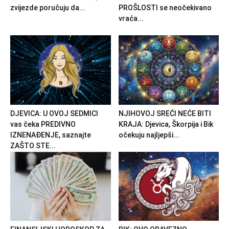
zvijezde poručuju da...
PROŠLOSTI se neočekivano
vraća...
DJEVICA: U OVOJ SEDMICI
NJIHOVOJ SREĆI NEĆE BITI
vas čeka PREDIVNO
KRAJA: Djevica, Škorpija i Bik
IZNENAĐENJE, saznajte
očekuju najljepši...
ZAŠTO STE...