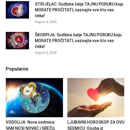
STRIJELAC: Sudbina šalje TAJNU PORUKU koju
MORATE PROČITATI, saznajte sve što vas
čeka!
August 8, 2026
ŠKORPIJA: Sudbina šalje TAJNU PORUKU koju
MORATE PROČITATI, saznajte sve što vas
čeka!
August 8, 2026
Popularno
VODOLIJA: Nova sedmica
LJUBAVNI HOROSKOP ZA OVU
VAM NOSI NOVAC i SREĆU,
SEDMICU: Osoba iz