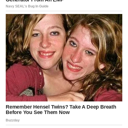
Ovaj mesec donosi olakšanje – srce postaje lakše, misli
mirnije, a emocije jasnije. Može doći do sudbinskog
susreta ili produbljenja odnosa koji donosi osećaj da ste
konačno viđeni i prihvaćeni. Ribe više ne spašavaju druge
– sada neko dolazi da ih zagrli, zaštiti i voli.
Ljubav u januaru vraća Ribama veru u čuda, ali i u
stvarnost.
VAGA – LJUBAV KOJA DONOSI
BALANS, LEPOTU I OLAKŠANJE
Vaga je umorna od emotivne neizvesnosti, odnosa bez
jasnih odgovora i pokušaja da uvek svi budu zadovoljni.