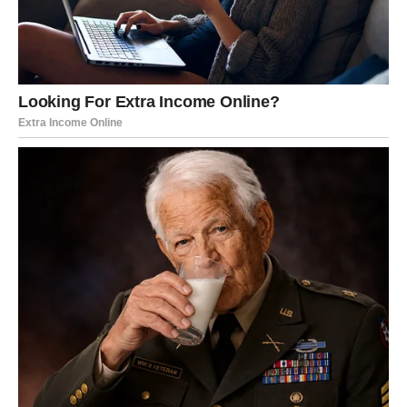
slobode.
JARAC – LJUBAV KOJA TOPI
HLADNOĆU I DONOSI
SIGURNOST
Jarac je dugo bio oslonac svima, ali retko kome je
dozvolio da bude oslonac njemu. Prošli ste kroz
razočaranja koja su vas naučila da budete oprezni,
zatvoreni i racionalni čak i kada je srce želelo više. Januar
donosi ljubav koja
ne ruši vašu stabilnost
, već je dodatno
učvršćuje.
Ovo je mesec u kojem se zidovi polako spuštaju. Shvatate
da ne morate sve sami, da ranjivost nije slabost i da prava
ljubav dolazi onda kada se ne plašite da pokažete