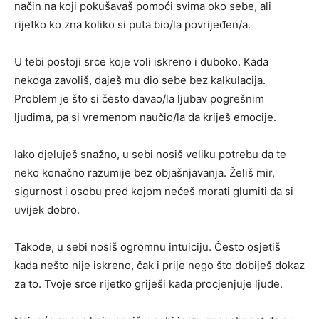
način na koji pokušavaš pomoći svima oko sebe, ali
rijetko ko zna koliko si puta bio/la povrijeđen/a.
U tebi postoji srce koje voli iskreno i duboko. Kada
nekoga zavoliš, daješ mu dio sebe bez kalkulacija.
Problem je što si često davao/la ljubav pogrešnim
ljudima, pa si vremenom naučio/la da kriješ emocije.
Iako djeluješ snažno, u sebi nosiš veliku potrebu da te
neko konačno razumije bez objašnjavanja. Želiš mir,
sigurnost i osobu pred kojom nećeš morati glumiti da si
uvijek dobro.
Takođe, u sebi nosiš ogromnu intuiciju. Često osjetiš
kada nešto nije iskreno, čak i prije nego što dobiješ dokaz
za to. Tvoje srce rijetko griješi kada procjenjuje ljude.