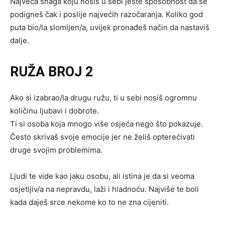
Najveća snaga koju nosiš u sebi jeste sposobnost da se
podigneš čak i poslije najvećih razočaranja. Koliko god
puta bio/la slomljen/a, uvijek pronađeš način da nastaviš
dalje.
RUŽA BROJ 2
Ako si izabrao/la drugu ružu, ti u sebi nosiš ogromnu
količinu ljubavi i dobrote.
Ti si osoba koja mnogo više osjeća nego što pokazuje.
Često skrivaš svoje emocije jer ne želiš opterećivati
druge svojim problemima.
Ljudi te vide kao jaku osobu, ali istina je da si veoma
osjetljiv/a na nepravdu, laži i hladnoću. Najviše te boli
kada daješ srce nekome ko to ne zna cijeniti.