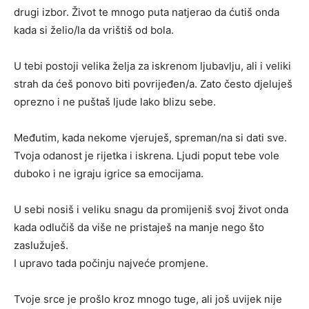
drugi izbor. Život te mnogo puta natjerao da ćutiš onda
kada si želio/la da vrištiš od bola.
U tebi postoji velika želja za iskrenom ljubavlju, ali i veliki
strah da ćeš ponovo biti povrijeđen/a. Zato često djeluješ
oprezno i ne puštaš ljude lako blizu sebe.
Međutim, kada nekome vjeruješ, spreman/na si dati sve.
Tvoja odanost je rijetka i iskrena. Ljudi poput tebe vole
duboko i ne igraju igrice sa emocijama.
U sebi nosiš i veliku snagu da promijeniš svoj život onda
kada odlučiš da više ne pristaješ na manje nego što
zaslužuješ.
I upravo tada počinju najveće promjene.
Tvoje srce je prošlo kroz mnogo tuge, ali još uvijek nije