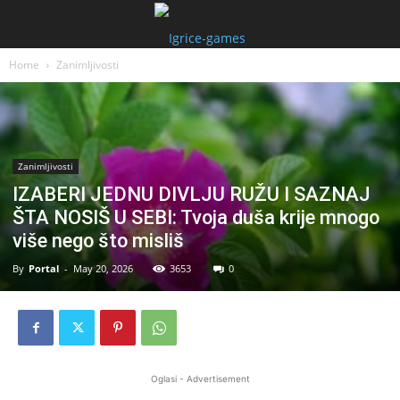
Home
Zanimljivosti
Zanimljivosti
IZABERI JEDNU DIVLJU RUŽU I SAZNAJ
ŠTA NOSIŠ U SEBI: Tvoja duša krije mnogo
više nego što misliš
By
Portal
-
May 20, 2026
3653
0
Oglasi - Advertisement