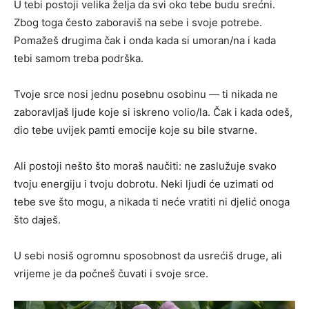
U tebi postoji velika želja da svi oko tebe budu srećni.
Zbog toga često zaboraviš na sebe i svoje potrebe.
Pomažeš drugima čak i onda kada si umoran/na i kada
tebi samom treba podrška.
Tvoje srce nosi jednu posebnu osobinu — ti nikada ne
zaboravljaš ljude koje si iskreno volio/la. Čak i kada odeš,
dio tebe uvijek pamti emocije koje su bile stvarne.
Ali postoji nešto što moraš naučiti: ne zaslužuje svako
tvoju energiju i tvoju dobrotu. Neki ljudi će uzimati od
tebe sve što mogu, a nikada ti neće vratiti ni djelić onoga
što daješ.
U sebi nosiš ogromnu sposobnost da usrećiš druge, ali
vrijeme je da počneš čuvati i svoje srce.