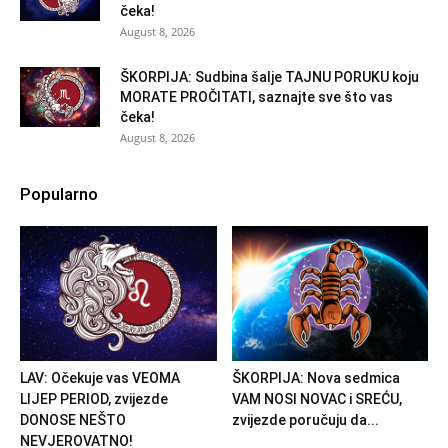
čeka!
August 8, 2026
ŠKORPIJA: Sudbina šalje TAJNU PORUKU koju
MORATE PROČITATI, saznajte sve što vas
čeka!
August 8, 2026
Popularno
LAV: Očekuje vas VEOMA
ŠKORPIJA: Nova sedmica
LIJEP PERIOD, zvijezde
VAM NOSI NOVAC i SREĆU,
DONOSE NEŠTO
zvijezde poručuju da...
NEVJEROVATNO!