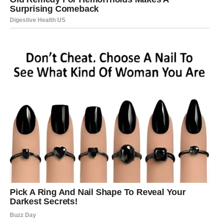
videlo imaće snažan uticaj na vaše srce.
Moguće je da:
Partner prizna nešto što ste sanjali.
Bivša ljubav pokuša da objasni prošlost.
Vi sami shvatite da ste predugo trpeli.
Ovo je period emotivnog buđenja. Vi više ne možete da
ignorišete sopstvene potrebe. Ako ste davali više nego
što ste dobijali, sada to postaje očigledno. Ako ste čekali
nečije priznanje, ono može konačno doći.
Biće suza – ali suze nisu slabost. One su čišćenje.
Istina koju sada čujete može promeniti tok odnosa. Neki