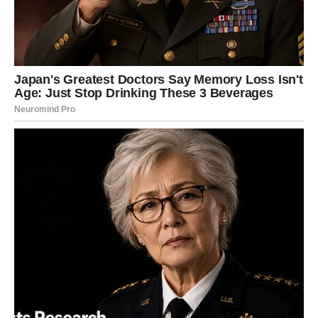
provereno, poznato i sigurno. Ali sada dolazi period kada
shvatate da nešto što ste smatrali sigurnim možda nije
bilo iskreno.
Istina može izaći na videlo kroz:
Razgovor o poverenju u vezi.
Finansijsku situaciju koja nije bila transparentna.
Porodičnu tajnu ili staru priču koja se ponovo otvara.
Možda ćete se u prvom trenutku osetiti izdano ili
razočarano. Ali setite se – bolje je znati nego živeti u
iluziji.
Ako ste osećali da vas neko ne poštuje dovoljno, sada