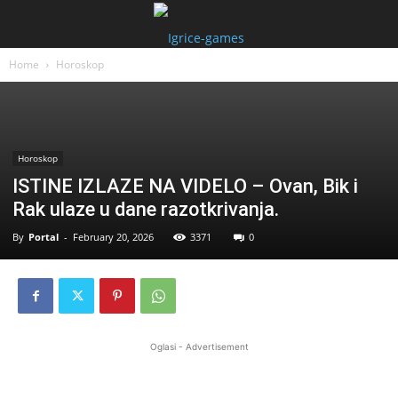
Home
Horoskop
Horoskop
ISTINE IZLAZE NA VIDELO – Ovan, Bik i
Rak ulaze u dane razotkrivanja.
By
Portal
-
February 20, 2026
3371
0
Oglasi - Advertisement