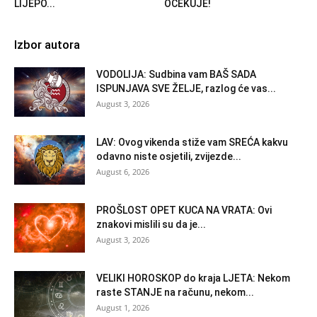
LIJEPO...
OČEKUJE!
Izbor autora
VODOLIJA: Sudbina vam BAŠ SADA
ISPUNJAVA SVE ŽELJE, razlog će vas...
August 3, 2026
LAV: Ovog vikenda stiže vam SREĆA kakvu
odavno niste osjetili, zvijezde...
August 6, 2026
PROŠLOST OPET KUCA NA VRATA: Ovi
znakovi mislili su da je...
August 3, 2026
VELIKI HOROSKOP do kraja LJETA: Nekom
raste STANJE na računu, nekom...
August 1, 2026