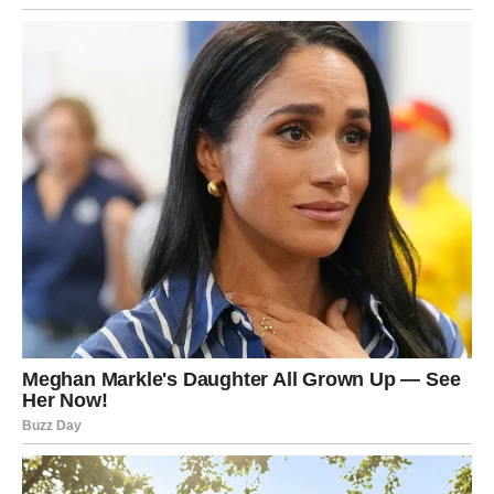
Rakovi će zatvoriti jedno poglavlje zauvek. Drugi će,
nakon iskrenog razgovora, ući u stabilniju fazu veze.
Ali jedno je sigurno – više nema mesta za tišinu.