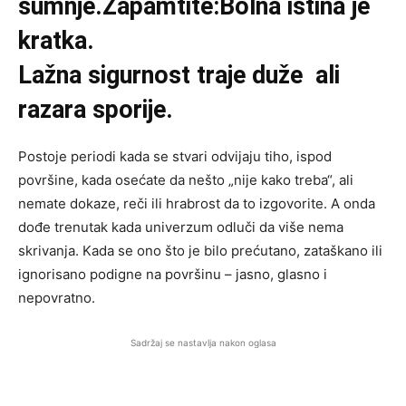
sumnje.Zapamtite:Bolna istina je
kratka.
Lažna sigurnost traje duže ali
razara sporije.
Postoje periodi kada se stvari odvijaju tiho, ispod
površine, kada osećate da nešto „nije kako treba“, ali
nemate dokaze, reči ili hrabrost da to izgovorite. A onda
dođe trenutak kada univerzum odluči da više nema
skrivanja. Kada se ono što je bilo prećutano, zataškano ili
ignorisano podigne na površinu – jasno, glasno i
nepovratno.
Sadržaj se nastavlja nakon oglasa