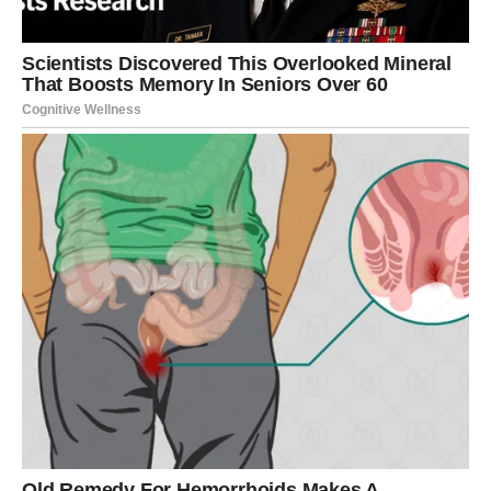
dobijate potvrdu. Ako ste sumnjali u nečije motive, sada
dolazi dokaz.
Vaša lekcija je da prava stabilnost ne dolazi iz zatvaranja
očiju, već iz hrabrosti da pogledate istini u lice.
Nakon ovog razotkrivanja, donosite odluku koja vam
vraća kontrolu.
Rak – Emotivna istina koja
oslobađa
Rakovi će najdublje osetiti ovaj period. Za vas, istina nije
samo informacija – ona je emocija. I ono što izlazi na