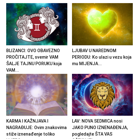
BLIZANCI: OVO OBAVEZNO
LJUBAV U NAREDNOM
PROČITAJTE, svemir VAM
PERIODU: Ko ulazi u vezu koja
ŠALJE TAJNU PORUKU koja
mu MIJENJA...
VAM...
KARMA I KAŽNJAVA I
LAV: NOVA SEDMICA nosi
NAGRAĐUJE: Ovim znakovima
JAKO PUNO IZNENAĐENJA,
stiže iznenađenje toliko
pogledajte ŠTA VAS