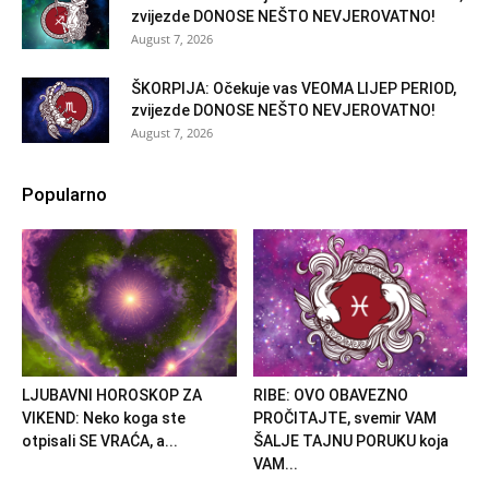
zvijezde DONOSE NEŠTO NEVJEROVATNO!
August 7, 2026
ŠKORPIJA: Očekuje vas VEOMA LIJEP PERIOD,
zvijezde DONOSE NEŠTO NEVJEROVATNO!
August 7, 2026
Popularno
LJUBAVNI HOROSKOP ZA
RIBE: OVO OBAVEZNO
VIKEND: Neko koga ste
PROČITAJTE, svemir VAM
otpisali SE VRAĆA, a...
ŠALJE TAJNU PORUKU koja
VAM...