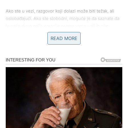
Ako ste u vezi, razgovor koji dolazi može biti težak, ali
oslobađajući. Ako ste slobodni, moguće je da saznate da
je neko dugo gajio emocije prema vama – ali ih nije
pokazivao.
READ MORE
Na poslovnom planu, istina može doći kroz razotkrivanje
nečije neiskrenosti ili skrivenih namera. Nemojte
reagovati impulsivno – vaša snaga je u dostojanstvu.
Ovo je trenutak kada učite da istina, čak i kada boli,
donosi jasnoću.
A jasnoća vam daje pravac.
Bik – Rušenje lažne sigurnosti
Bikovi vole stabilnost. Vi se držite onoga što je