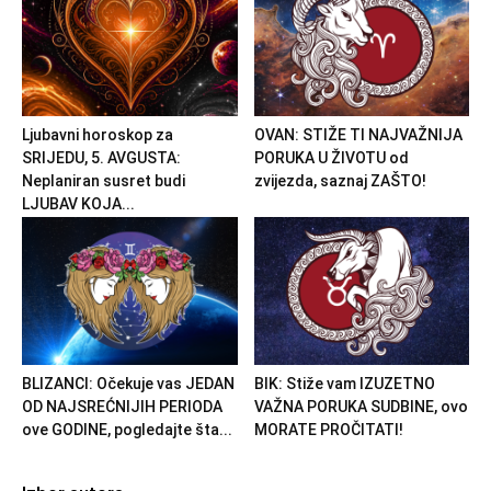
Ljubavni horoskop za
OVAN: STIŽE TI NAJVAŽNIJA
SRIJEDU, 5. AVGUSTA:
PORUKA U ŽIVOTU od
Neplaniran susret budi
zvijezda, saznaj ZAŠTO!
LJUBAV KOJA...
BLIZANCI: Očekuje vas JEDAN
BIK: Stiže vam IZUZETNO
OD NAJSREĆNIJIH PERIODA
VAŽNA PORUKA SUDBINE, ovo
ove GODINE, pogledajte šta...
MORATE PROČITATI!