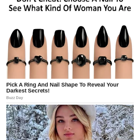
neočekivano poznanstvo.
Ribe
Ribe u sredini sedmice mogu osetiti snažnu intuiciju koja
im pomaže da prepoznaju prave prilike. Važno je da
slušate unutrašnji glas.
Na emotivnom planu dolazi više topline i razumevanja.
Partner ili osoba koja vam je bliska može pokazati koliko
joj značite.