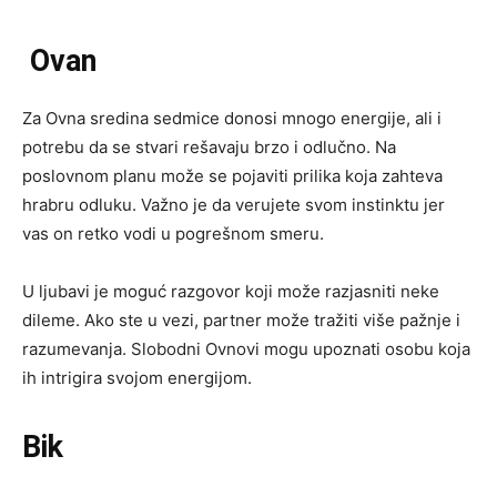
Ovan
Za Ovna sredina sedmice donosi mnogo energije, ali i
potrebu da se stvari rešavaju brzo i odlučno. Na
poslovnom planu može se pojaviti prilika koja zahteva
hrabru odluku. Važno je da verujete svom instinktu jer
vas on retko vodi u pogrešnom smeru.
U ljubavi je moguć razgovor koji može razjasniti neke
dileme. Ako ste u vezi, partner može tražiti više pažnje i
razumevanja. Slobodni Ovnovi mogu upoznati osobu koja
ih intrigira svojom energijom.
Bik