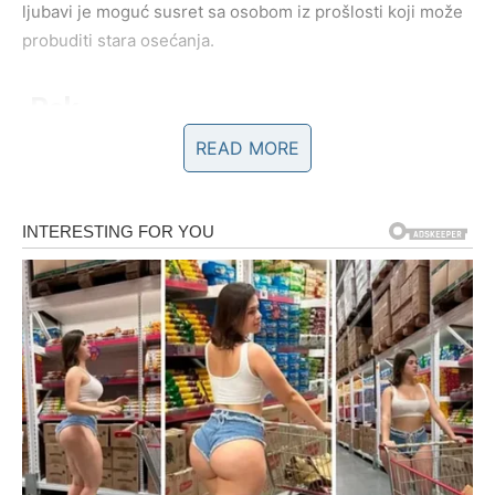
ljubavi je moguć susret sa osobom iz prošlosti koji može
probuditi stara osećanja.
Rak
READ MORE
Rakovi u sredini sedmice mogu osetiti snažnu emotivnu
energiju. Moguće je da ćete razmišljati o odnosima koji
su vam važni i pokušati da pronađete način da ih učinite
stabilnijim.
Na poslovnom planu stvari se kreću sporije nego što
biste želeli, ali strpljenje će se isplatiti. U ljubavi je
moguće prijatno iznenađenje od partnera ili osobe koja
vam je bliska.
Lav