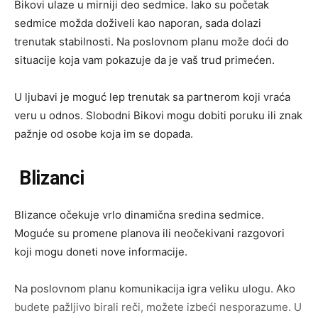
Bikovi ulaze u mirniji deo sedmice. Iako su početak
sedmice možda doživeli kao naporan, sada dolazi
trenutak stabilnosti. Na poslovnom planu može doći do
situacije koja vam pokazuje da je vaš trud primećen.
U ljubavi je moguć lep trenutak sa partnerom koji vraća
veru u odnos. Slobodni Bikovi mogu dobiti poruku ili znak
pažnje od osobe koja im se dopada.
Blizanci
Blizance očekuje vrlo dinamična sredina sedmice.
Moguće su promene planova ili neočekivani razgovori
koji mogu doneti nove informacije.
Na poslovnom planu komunikacija igra veliku ulogu. Ako
budete pažljivo birali reči, možete izbeći nesporazume. U