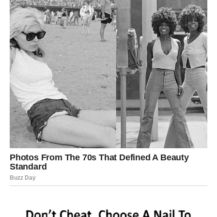
ciljeve. Sredina sedmice donosi priliku da završite nešto
što vam je dugo bilo važno.
U ljubavi je moguć ozbiljan razgovor o budućnosti
odnosa. Ako ste slobodni, možete upoznati osobu koja
ima slične životne vrednosti kao vi.
Vodolija
Vodolije mogu osetiti potrebu za promenom rutine.
Možda ćete želeti da napravite novi plan ili da započnete
nešto što vas inspiriše.
Na poslovnom planu moguće su nove ideje koje mogu
doneti uspeh u narednom periodu. U ljubavi je moguće