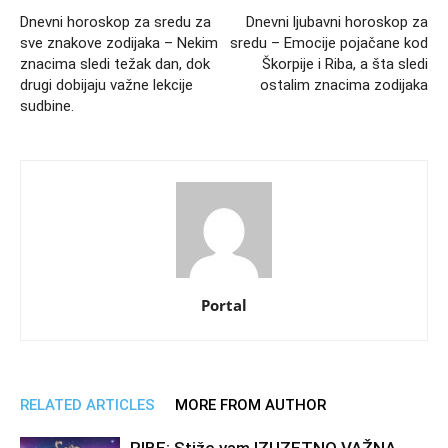
Dnevni horoskop za sredu za
Dnevni ljubavni horoskop za
sve znakove zodijaka – Nekim
sredu – Emocije pojačane kod
znacima sledi težak dan, dok
Škorpije i Riba, a šta sledi
drugi dobijaju važne lekcije
ostalim znacima zodijaka
sudbine.
Portal
RELATED ARTICLES
MORE FROM AUTHOR