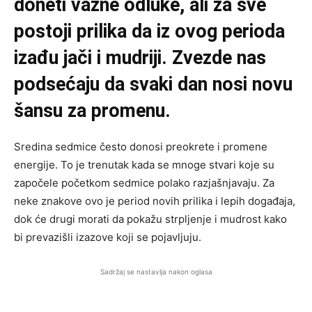
doneti važne odluke, ali za sve
postoji prilika da iz ovog perioda
izađu jači i mudriji. Zvezde nas
podsećaju da svaki dan nosi novu
šansu za promenu.
Sredina sedmice često donosi preokrete i promene
energije. To je trenutak kada se mnoge stvari koje su
započele početkom sedmice polako razjašnjavaju. Za
neke znakove ovo je period novih prilika i lepih događaja,
dok će drugi morati da pokažu strpljenje i mudrost kako
bi prevazišli izazove koji se pojavljuju.
Sadržaj se nastavlja nakon oglasa