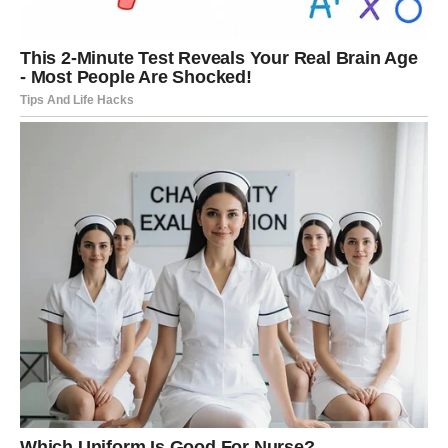
razgovor i da ne držite emocije u sebi.
Vaga
Vage mogu imati zanimljive susrete tokom sredine
sedmice. Moguće je poznanstvo sa osobom koja vam
može biti važna u budućnosti, bilo poslovno ili emotivno.
Na poslovnom planu može se pojaviti dilema između dve
opcije. Vaša intuicija će vam pomoći da donesete pravu
odluku.
Škorpija
Škorpije ulaze u period u kojem će mnogo toga zavisiti od
njihove odlučnosti. Može se pojaviti prilika koja zahteva
hrabrost i spremnost na promenu.