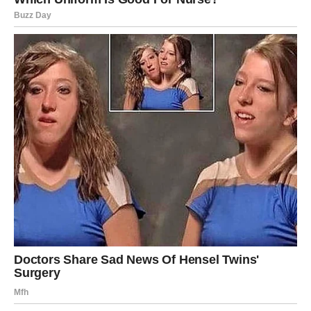
U ljubavi je moguć vrlo iskren razgovor sa partnerom. Taj
razgovor može produbiti odnos i doneti više poverenja.
Strelac
Strelčevi u sredini sedmice mogu dobiti zanimljive vesti
ili poziv koji donosi promenu planova. Važno je da budete
otvoreni za nove mogućnosti.
Na emotivnom planu moguće je da ćete provesti više
vremena sa osobom koja vam donosi radost i inspiraciju.
Jarac
Jarčevi mogu osetiti potrebu da se fokusiraju na svoje