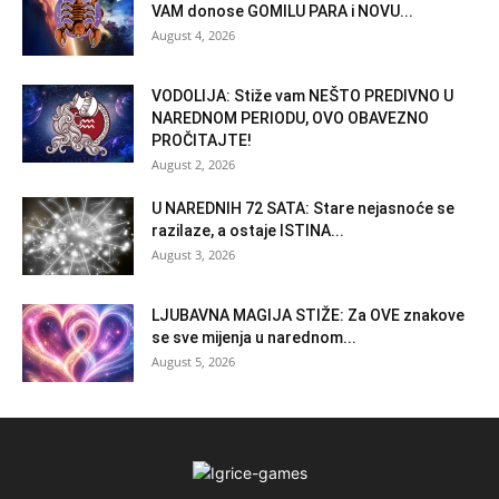
VAM donose GOMILU PARA i NOVU...
August 4, 2026
VODOLIJA: Stiže vam NEŠTO PREDIVNO U
NAREDNOM PERIODU, OVO OBAVEZNO
PROČITAJTE!
August 2, 2026
U NAREDNIH 72 SATA: Stare nejasnoće se
razilaze, a ostaje ISTINA...
August 3, 2026
LJUBAVNA MAGIJA STIŽE: Za OVE znakove
se sve mijenja u narednom...
August 5, 2026