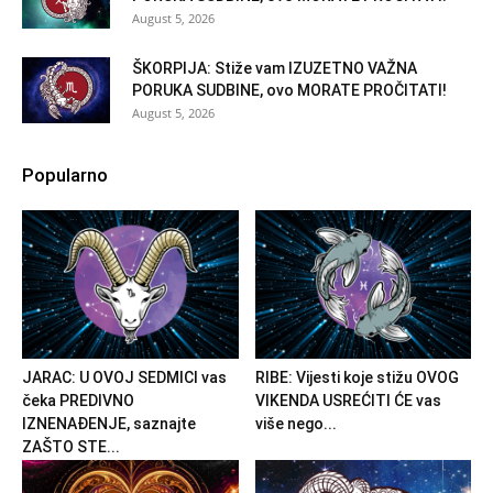
August 5, 2026
ŠKORPIJA: Stiže vam IZUZETNO VAŽNA
PORUKA SUDBINE, ovo MORATE PROČITATI!
August 5, 2026
Popularno
JARAC: U OVOJ SEDMICI vas
RIBE: Vijesti koje stižu OVOG
čeka PREDIVNO
VIKENDA USREĆITI ĆE vas
IZNENAĐENJE, saznajte
više nego...
ZAŠTO STE...