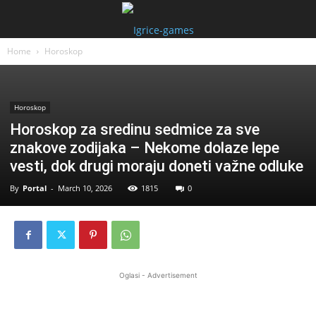
Home
Horoskop
Horoskop
Horoskop za sredinu sedmice za sve
znakove zodijaka – Nekome dolaze lepe
vesti, dok drugi moraju doneti važne odluke
By
Portal
-
March 10, 2026
1815
0
Oglasi - Advertisement