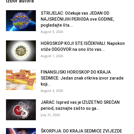
Izbor autora
STRIJELAC: Očekuje vas JEDAN OD
NAJSREĆNIJIH PERIODA ove GODINE,
pogledajte šta...
August 5, 2026
HOROSKOP KOJI STE ISČEKIVALI: Napokon
stiže ODGOVOR na ono što vas...
August 1, 2026
FINANSIJSKI HOROSKOP DO KRAJA
SEDMICE: Jedan znak otkriva izvor zarade
koji...
August 3, 2026
JARAC: Ispred vas je IZUZETNO SREĆAN
period, saznajte zašto su ga...
July 31, 2026
ŠKORPIJA: DO KRAJA SEDMICE ZVIJEZDE