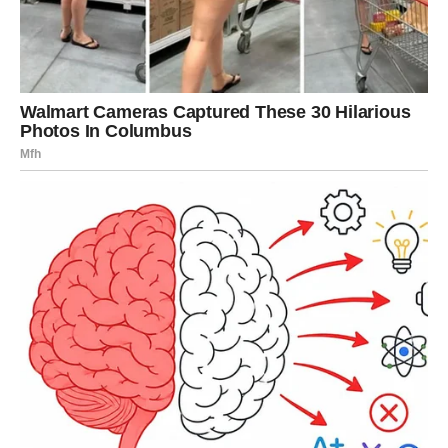
Lavovi ulaze u period u kojem mogu dobiti priliku da
pokažu svoje sposobnosti. Na poslu se može pojaviti
situacija u kojoj će vaše ideje biti primećene i cenjene.
U ljubavi je dan pun strasti i emocija. Ako ste u vezi,
odnos može dobiti novu energiju. Slobodni Lavovi mogu
upoznati osobu koja im privlači pažnju na prvi pogled.
Devica
Device u sredini sedmice mogu osetiti potrebu da
naprave red u nekim životnim situacijama. Možda ćete
želeti da završite obaveze koje ste dugo odlagali.
Na poslovnom planu vaša preciznost i odgovornost mogu
doneti priznanje. U ljubavi je važno da budete otvoreni za