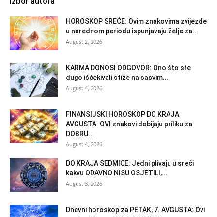
Izbor autora
HOROSKOP SREĆE: Ovim znakovima zvijezde
u narednom periodu ispunjavaju želje za...
August 2, 2026
KARMA DONOSI ODGOVOR: Ono što ste
dugo iščekivali stiže na sasvim...
August 4, 2026
FINANSIJSKI HOROSKOP DO KRAJA
AVGUSTA: OVI znakovi dobijaju priliku za
DOBRU...
August 4, 2026
DO KRAJA SEDMICE: Jedni plivaju u sreći
kakvu ODAVNO NISU OSJETILI,...
August 3, 2026
Dnevni horoskop za PETAK, 7. AVGUSTA: Ovi