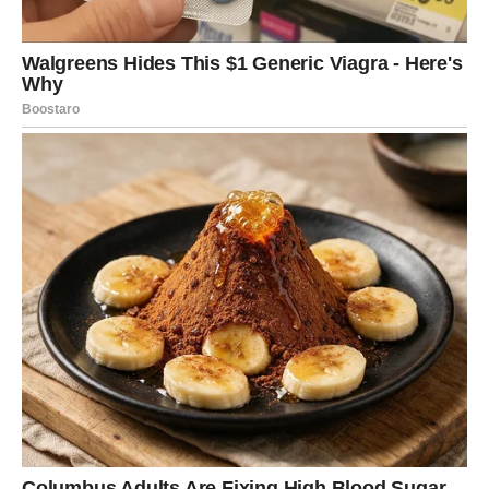
praktičan, drugi emotivan, a treći dan donosi rasterećenje
i osećaj kontrole nad situacijom.
U ljubavi, Device traže jasnoću. Ako je ne dobiju, mogu se
povući. Slobodne Device mogu upoznati osobu kroz
posao ili svakodnevne obaveze.
Poruka perioda:
Ne morate sve popravljati – neke stvari
treba pustiti.
VAGA
Vage u naredna tri dana balansiraju između srca i razuma.
Prvi dan donosi društvene situacije, drugi emotivne
dileme, a treći dan unutrašnji mir i razumevanje.
U ljubavi, moguće su važne odluke. Slobodne Vage mogu