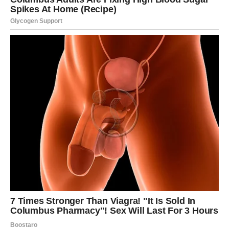
biti rastrzane između dve opcije – ne žurite.
Poruka perioda:
Mir dolazi kada slušate sebe.
ŠKORPIJA
Škorpije prolaze kroz period duboke transformacije. Prvi
dan donosi jake emocije, drugi dan suočavanje sa
istinom, a treći dan oslobađanje.
U ljubavi, istina izlazi na videlo. Slobodne Škorpije mogu
doživeti karmički susret. Na poslu, čuvajte svoje planove
za sebe.