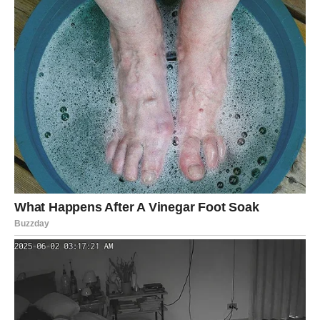
dan je posvećen obavezama, drugi emotivnom
preispitivanju, a treći dan donosi sigurnost i jasnu odluku.
U ljubavi, Jarčevi žele stabilnost. Slobodni mogu upoznati
osobu sličnih vrednosti. Poslovno, trud počinje da daje
rezultate.
Poruka perioda:
Sve dolazi u pravo vreme.
VODOLIJA
Vodolije u naredna tri dana osećaju potrebu da budu
svoji. Prvi dan donosi iznenađenja, drugi dan povlačenje,
a treći dan jasnoću.
U ljubavi, mogući su neočekivani obrti ili susreti.
Slobodne Vodolije privlače neobične, ali zanimljive