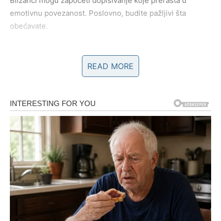
Blizanci mogu započeti dopisivanje koje prerasta u
emotivnu povezanost. Poslovno, budite pažljivi šta
obećavate.
Poruka perioda:
Istina vas oslobađa – čak i kada nije laka.
READ MORE
RAK
Rakovi ulaze u emotivno snažan period. Prvi dan donosi
potrebu za bliskošću, drugi dan suočavanje sa prošlim
emocijama, a treći dan olakšanje i mir.
U ljubavi, mogući su duboki razgovori i emotivna
priznanja. Slobodni Rakovi mogu upoznati osobu koja ih
razume bez mnogo reči. Porodica i dom su u fokusu.
Poruka perioda:
Ne morate više nositi tuđe terete.