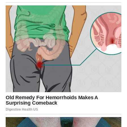
Poruka perioda:
Kada pustite prošlost, sadašnjost
postaje lakša.
STRELAC
Strelčevi u naredna tri dana osećaju potrebu za
promenom. Prvi dan donosi želju za kretanjem, drugi dan
razmišljanje o budućnosti, a treći dan novu inspiraciju.
U ljubavi, optimizam se vraća. Slobodni Strelčevi mogu
započeti poznanstvo koje donosi radost i nadu.
Poruka perioda:
Pratite ono što vam širi vidike.
JARAC
Jarčevi naredna tri dana koriste za sabiranje snage. Prvi