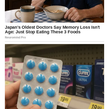
LAV
Lavovima naredna tri dana donose priliku da se istaknu,
ali i da preispitaju odnose. Prvi dan je društven i aktivan,
drugi donosi emotivne uvide, dok treći dan donosi
jasnoću – ko je uz vas, a ko nije.
U ljubavi, strast je naglašena, ali ego može biti izazov.
Slobodni Lavovi privlače pažnju, ali samo jedna osoba ima
dublji značaj.
Poruka perioda:
Prava podrška se prepoznaje u tišini.
DEVICA
Device u naredna tri dana žele red i stabilnost. Prvi dan je