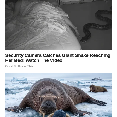
osobe.
Poruka perioda:
Autentičnost je vaša najveća snaga.
RIBE
Ribe ulaze u emotivno i intuitivno snažan period. Prvi dan
donosi romantiku, drugi dan razmišljanje, a treći dan
unutrašnji mir.
U ljubavi, moguće su lepe poruke i sudbinski trenuci.
Slobodne Ribe mogu osetiti snažnu povezanost sa nekim
novim.
Poruka perioda:
Slušajte srce – ono zna put.