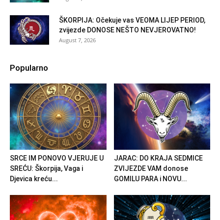
ŠKORPIJA: Očekuje vas VEOMA LIJEP PERIOD,
zvijezde DONOSE NEŠTO NEVJEROVATNO!
August 7, 2026
Popularno
SRCE IM PONOVO VJERUJE U
JARAC: DO KRAJA SEDMICE
SREĆU: Škorpija, Vaga i
ZVIJEZDE VAM donose
Djevica kreću...
GOMILU PARA i NOVU...