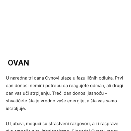
OVAN
U naredna tri dana Ovnovi ulaze u fazu ličnih odluka. Prvi
dan donosi nemir i potrebu da reagujete odmah, ali drugi
dan vas uči strpljenju. Treći dan donosi jasnoću –
shvatićete šta je vredno vaše energije, a šta vas samo
iscrpljuje.
U ljubavi, mogući su strastveni razgovori, ali i rasprave