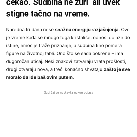
čekao. Sudbina ne žuri ali uvek
stigne tačno na vreme.
Naredna tri dana nose
snažnu energiju razjašnjenja
. Ovo
je vreme kada se mnogo toga kristališe: odnosi dolaze do
istine, emocije traže priznanje, a sudbina tiho pomera
figure na životnoj tabli. Ono što se sada pokrene – ima
dugoročan uticaj. Neki znakovi zatvaraju vrata prošlosti,
drugi otvaraju nova, a treći konačno shvataju
zašto je sve
moralo da ide baš ovim putem
.
Sadržaj se nastavlja nakon oglasa