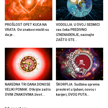
PROŠLOST OPET KUCA NA
VODOLIJA: U OVOJ SEDMICI
VRATA: Ovi znakovi mislili su
vas čeka PREDIVNO
da je...
IZNENAĐENJE, saznajte
ZAŠTO STE...
NAREDNA TRI DANA DONOSE
ŠKORPIJA: Sudbina sprema
VELIKI POMAK: Otkrijte zašto
preokret u ljubavi, novcu i
OVIM ZNAKOVIMA život...
karijeri, OVOG PUTA...