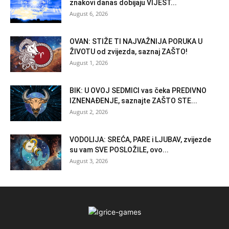
znakovi danas dobijaju VIJEST...
August 6, 2026
OVAN: STIŽE TI NAJVAŽNIJA PORUKA U
ŽIVOTU od zvijezda, saznaj ZAŠTO!
August 1, 2026
BIK: U OVOJ SEDMICI vas čeka PREDIVNO
IZNENAĐENJE, saznajte ZAŠTO STE...
August 2, 2026
VODOLIJA: SREĆA, PARE i LJUBAV, zvijezde
su vam SVE POSLOŽILE, ovo...
August 3, 2026