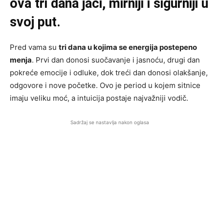
ova tri dana jači, mirniji i sigurniji u
svoj put.
Pred vama su
tri dana u kojima se energija postepeno
menja
. Prvi dan donosi suočavanje i jasnoću, drugi dan
pokreće emocije i odluke, dok treći dan donosi olakšanje,
odgovore i nove početke. Ovo je period u kojem sitnice
imaju veliku moć, a intuicija postaje najvažniji vodič.
Sadržaj se nastavlja nakon oglasa