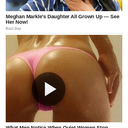
STRELAC
Prvi dan:
Nemir i želja za promenom. Razmišljate o novim
planovima.
Drugi dan:
Susret ili razgovor budi optimizam i vraća veru
u budućnost.
Treći dan:
Spremni ste da napravite korak napred bez
straha.
JARAC
Prvi dan:
Fokusirani ste na posao i odgovornosti, ali
emocije traže pažnju.
Drugi dan:
Moguća je potvrda da se vaš trud isplati – kroz
reči ili dela drugih.