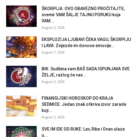
ŠKORPIJA: OVO OBAVEZNO PROČITAJTE,
svemir VAM ŠALJE TAJNU PORUKU koja
VAM...
August 4, 2026
EKSPLOZIJA LJUBAVI ČEKA VAGU, ŠKORPIJU
I LAVA: Zvijezde im donose emocije...
August 7, 2026
BIK: Sudbina vam BAŠ SADA ISPUNJAVA SVE
ŽELJE, razlog će vas...
August 3, 2026
FINANSIJSKI HOROSKOP DO KRAJA
SEDMICE: Jedan znak otkriva izvor zarade
koji...
August 3, 2026
SVE IM IDE OD RUKE: Lav, Ribe i Ovan ulaze
u...