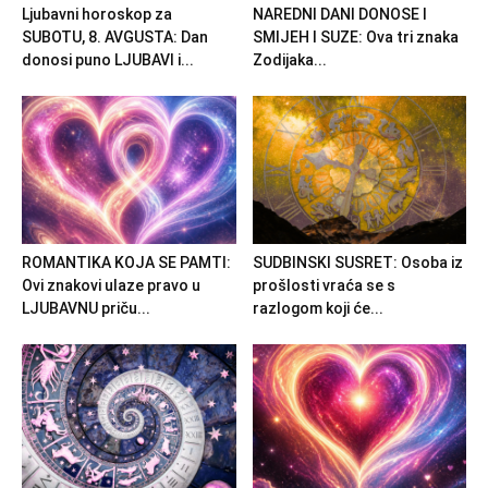
Ljubavni horoskop za
NAREDNI DANI DONOSE I
SUBOTU, 8. AVGUSTA: Dan
SMIJEH I SUZE: Ova tri znaka
donosi puno LJUBAVI i...
Zodijaka...
ROMANTIKA KOJA SE PAMTI:
SUDBINSKI SUSRET: Osoba iz
Ovi znakovi ulaze pravo u
prošlosti vraća se s
LJUBAVNU priču...
razlogom koji će...