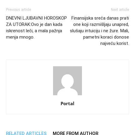
Previous article
Next article
DNEVNI LJUBAVNI HOROSKOP
Finansijska sreća danas prati
ZA UTORAK:Ovo je dan kada
one koji razmišljaju unapred,
iskrenost leči, a mala pažnja
slušaju intuiciju i ne žure. Mali,
menja mnogo.
pametni koraci donose
najveću korist.
Portal
RELATED ARTICLES
MORE FROM AUTHOR