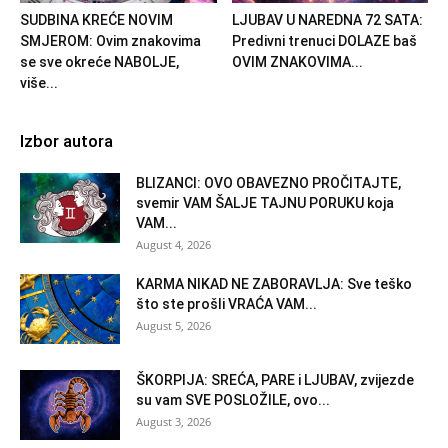
SUDBINA KREĆE NOVIM
LJUBAV U NAREDNA 72 SATA:
SMJEROM: Ovim znakovima
Predivni trenuci DOLAZE baš
se sve okreće NABOLJE,
OVIM ZNAKOVIMA...
više...
Izbor autora
BLIZANCI: OVO OBAVEZNO PROČITAJTE,
svemir VAM ŠALJE TAJNU PORUKU koja
VAM...
August 4, 2026
KARMA NIKAD NE ZABORAVLJA: Sve teško
što ste prošli VRAĆA VAM...
August 5, 2026
ŠKORPIJA: SREĆA, PARE i LJUBAV, zvijezde
su vam SVE POSLOŽILE, ovo...
August 3, 2026