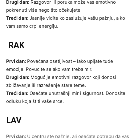
Drugi dan:
Razgovor ili poruka može vas emotivno
pokrenuti više nego što očekujete.
Treći dan:
Jasnije vidite ko zaslužuje vašu pažnju, a ko
vam samo crpi energiju.
RAK
Prvi dan:
Povećana osetljivost – lako upijate tuđe
emocije. Povucite se ako vam treba mir.
Drugi dan:
Moguć je emotivni razgovor koji donosi
zbližavanje ili razrešenje stare teme.
Treći dan:
Osećate unutrašnji mir i sigurnost. Donosite
odluku koja štiti vaše srce.
LAV
Prvi dan:
U centru ste pažnje, ali osećate potrebu da vas