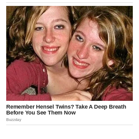
je emotivno zbližavanje.
Treći dan:
Osećate mir i veru da se stvari odvijaju kako
treba.