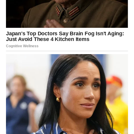
Prvi dan:
Osećate unutrašnji konflikt između svojih želja i
očekivanja drugih.
Drugi dan:
Razgovor donosi ravnotežu i pomaže vam da
se izborite za sebe.
Treći dan:
Mirniji ste i sigurniji u odluke koje donosite.
ŠKORPIJA
Prvi dan:
Intuicija vam je jaka, ali emocije duboke. Ne
donosite nagle zaključke.
Drugi dan:
Istina izlazi na videlo – ono što saznate menja
vaš pogled na nekoga.
Treći dan:
Osećate emotivnu snagu i spremnost da
krenete dalje bez tereta.