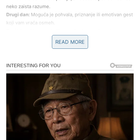
neko zaista razume.
Drugi dan:
Moguća je pohvala, priznanje ili emotivan gest
koji vam vraća osmeh.
Treći dan:
Shvatate koliko vredite i prestajete da se
dokazujete onima koji to ne vide.
READ MORE
DEVICA
Prvi dan:
Bavite se detaljima i obavezama koje ste
odlagali.
Drugi dan:
Emotivna dilema traži iskren razgovor. Ne
analizirajte previše – slušajte osećaj.
Treći dan:
Dolazi jasnoća. Znate šta želite i kako da to
ostvarite.
VAGA