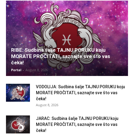
RIBE: Sudbina šalje TAJNU PORUKU koju
MORATE PROČITATI, saznajte sve što vas
čeka!
Portal
-
August 8, 2026
VODOLIJA: Sudbina šalje TAJNU PORUKU koju
MORATE PROČITATI, saznajte sve što vas
čeka!
August 8, 2026
JARAC: Sudbina šalje TAJNU PORUKU koju
MORATE PROČITATI, saznajte sve što vas
čeka!