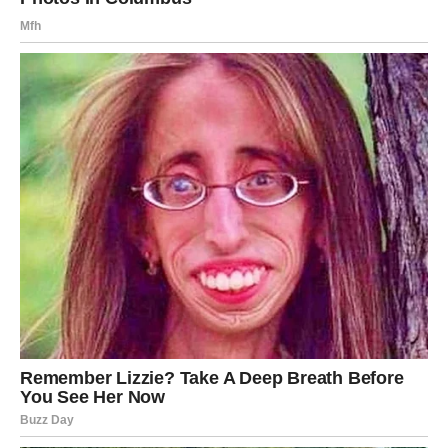
Pred vama je istina koju više ne možete ignorisati.
Jedna osoba pokazuje svoje pravo lice i to će vam otvoriti
oči.
Sve što se ruši nije bilo iskreno
Pred vama su veoma važni i snažni trenuci.
STRIJELAC
Strijelčevi osjećaju da im život traži novu energiju i nove
početke.
Vrijeme je da prestanete živjeti u prošlosti i otvorite vrata
sreći.