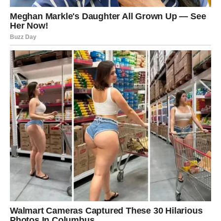
VAGA
Zvijezde vam donose veoma snažnu ljubavnu energiju.
Ali prvo morate priznati sebi šta zaista osjećate i šta
želite od budućnosti.
Srce više ne može skrivati istinu
Pred vama su trenuci koje ćete dugo pamtiti.
ŠKORPIJA