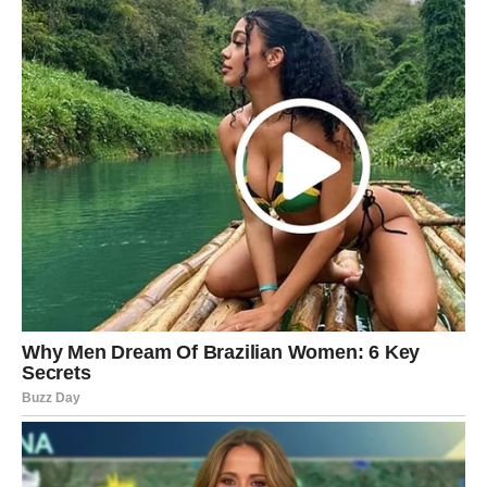
Sudbina vas vodi prema boljem životu
Pred vama su veoma uzbudljivi trenuci.
JARAC
Jarčevi konačno ulaze u stabilniji i sigurniji period.
Poslije mnogo rada i odricanja dolazi osjećaj da se trud
ipak isplatio.
Život vam vraća mir i sigurnost
Pred vama su veoma važni trenuci sreće.
VODOLIJA