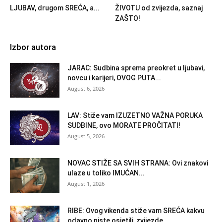
LJUBAV, drugom SREĆA, a...
ŽIVOTU od zvijezda, saznaj
ZAŠTO!
Izbor autora
JARAC: Sudbina sprema preokret u ljubavi,
novcu i karijeri, OVOG PUTA...
August 6, 2026
LAV: Stiže vam IZUZETNO VAŽNA PORUKA
SUDBINE, ovo MORATE PROČITATI!
August 5, 2026
NOVAC STIŽE SA SVIH STRANA: Ovi znakovi
ulaze u toliko IMUĆAN...
August 1, 2026
RIBE: Ovog vikenda stiže vam SREĆA kakvu
odavno niste osjetili, zvijezde...