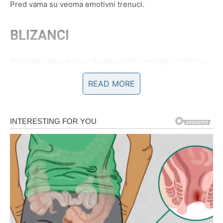
Pred vama su veoma emotivni trenuci.
BLIZANCI
Zvijezde vam pokazuju da ste previše energije trošili na
pogrešne ljude.
READ MORE
Vrijeme je da konačno stavite sebe na prvo mjesto.
Istina vam otvara oči
Pred vama su veoma važni životni trenuci.
RAK
Rakovi su dugo nosili teret tuge i razočaranja.