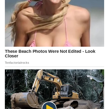
Duša traži ono što zaista zaslužuje
Pred vama su trenuci puni topline i novih emocija.
Ovaj horoskop otkriva pravu istinu mnogim znakovima
Zodijaka, ali posebno će snažne promjene osjetiti Rakovi,
Vage i Ribe kojima sudbina donosi ljubav, istinu i potpuno
novo poglavlje života.
Ovo je period tokom kojeg univerzum pokazuje da više
nema mjesta za iluzije i da prava sreća dolazi tek onda
kada iskreno pogledamo sebe i svoj život.