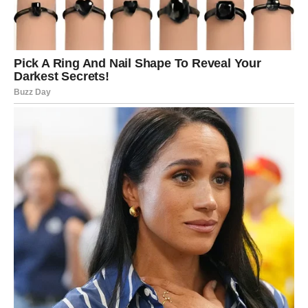
DJEVICA
Djevice više ne žele odnose koji ih iscrpljuju.
Sada jasno vidite ko vam donosi mir, a ko samo stres i
nesigurnost.
Birate sebe i svoju sreću
Pred vama su veoma posebni trenuci.