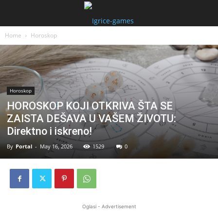
Home
Horoskop
Horoskop
HOROSKOP KOJI OTKRIVA ŠTA SE
ZAISTA DEŠAVA U VAŠEM ŽIVOTU:
Direktno i iskreno!
By
Portal
-
May 16, 2026
1529
0
Oglasi - Advertisement