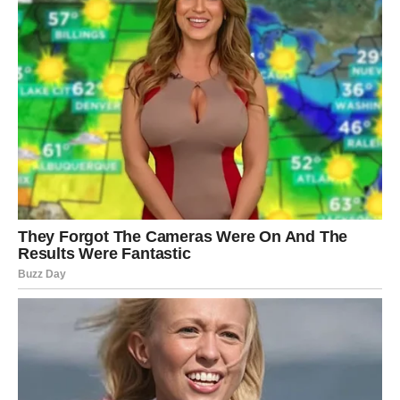
Zvijezde vam pokazuju da ste mnogo jači nego što
mislite.
Jedna promjena koju ste dugo odgađali sada postaje
neizbježna.
Vrijeme je za novi početak
Pred vama su veoma posebni trenuci.
RIBE
Ribe konačno shvataju da ne mogu spašavati sve oko
sebe dok same pate.
Sada dolazi vrijeme da birate svoj mir, ljubav i sreću.