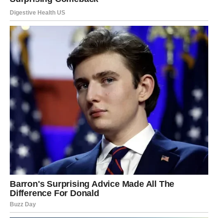
Savršen trenutak ne postoji
Pred vama su važni trenuci.
VAGA
Pokušavate održati mir po svaku cijenu.
Ali postoji razlika između mira i prešućivanja problema.
Šta se zaista dešava?
Vrijeme je za iskren razgovor.
Istina može osloboditi više nego