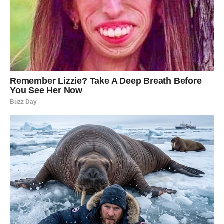
Nešto u vama već zna da dolazi promjena.
Možda još ne znate kakva, ali osjećaj je prisutan.
Šta se zaista dešava?
Život vas priprema za novi pravac.
Vjerujte procesu čak i kada ne
vidite cijelu sliku
Pred vama su posebni trenuci.
RIBE