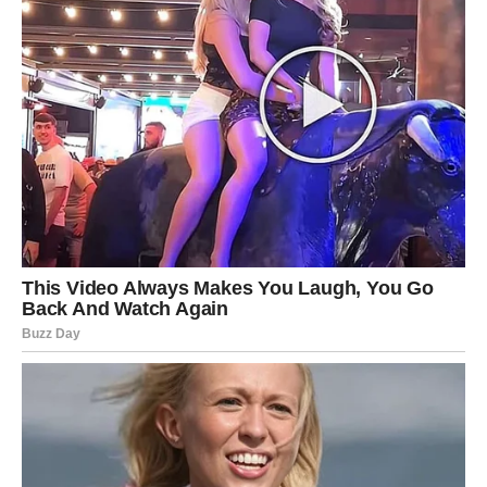
Pred vama su snažni trenuci.
STRIJELAC
Osjećate da vam treba promjena i potpuno ste u pravu.
Rutina vas polako iscrpljuje.
Šta se zaista dešava?
Vrijeme je da izađete iz poznatog okruženja.
Život vas zove dalje
Pred vama su lijepi dani.