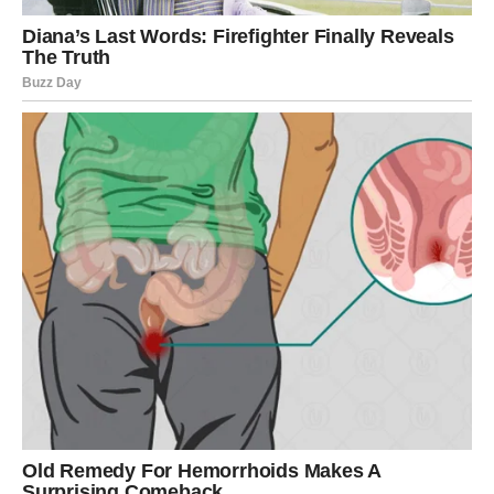
DJEVICA
Previše analizirate situaciju koja se ne može riješiti
razmišljanjem.
Neke stvari se mogu razumjeti tek kada ih doživite.
Šta se zaista dešava?
Vrijeme je da napravite korak, čak i ako nemate sve
odgovore.