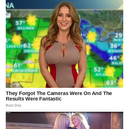
tišina
Pred vama su trenuci koje ćete dugo pamtiti.
ŠKORPIJA
Držite se prošlosti više nego što želite priznati.
Neke uspomene još uvijek utiču na vaše odluke.
Šta se zaista dešava?
Novo poglavlje ne može početi dok potpuno ne zatvorite
staro.
Pustite ono što više nije vaše