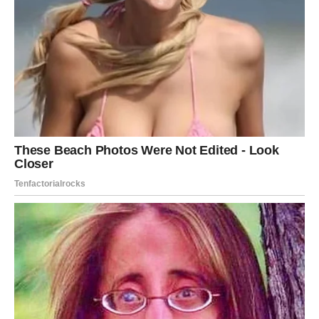
JARAC
Navikli ste sve nositi sami.
Istina je da ne morate.
Šta se zaista dešava?
Pomoć je bliže nego što mislite.
Snaga nije u tome da sve radite
sami
Pred vama su važni trenuci.
VODOLIJA