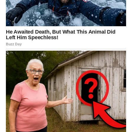
Previše razmišljate o onome što je moglo biti.
Vrijeme je da više pažnje posvetite onome što tek dolazi.
Šta se zaista dešava?
Budućnost vam donosi više nego prošlost koju
pokušavate zadržati.
Najljepše stvari još nisu stigle
Pred vama su emotivni trenuci.
Ako postoji jedna zajednička poruka za sve znakove,
onda je to ova: mnoge stvari koje vas trenutno brinu nisu
toliko velike koliko vam se čine. Najveća borba često se
vodi u mislima, a ne u stvarnosti.