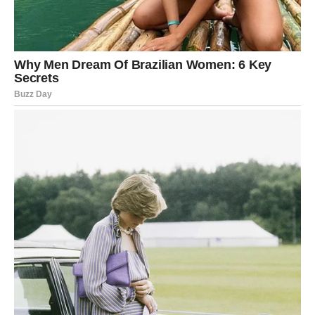
I iskreno, zaslužujete ga. Međutim, ne smijete dozvoliti da
vaša vrijednost zavisi od tuđeg mišljenja.
Šta se zaista dešava?
Vaš uspjeh dolazi, ali prvo morate vjerovati sami sebi.
Najvažnije priznanje je ono koje
dajete sebi
Pred vama su pozitivni dani.