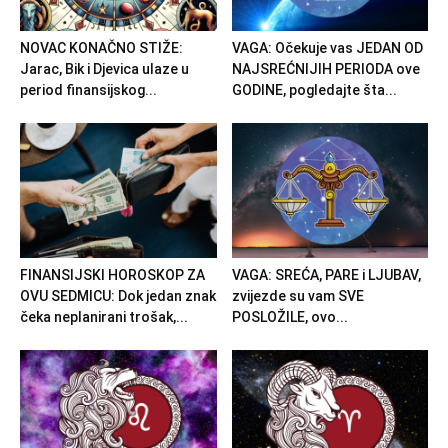
NOVAC KONAČNO STIŽE:
VAGA: Očekuje vas JEDAN OD
Jarac, Bik i Djevica ulaze u
NAJSREĆNIJIH PERIODA ove
period finansijskog...
GODINE, pogledajte šta...
FINANSIJSKI HOROSKOP ZA
VAGA: SREĆA, PARE i LJUBAV,
OVU SEDMICU: Dok jedan znak
zvijezde su vam SVE
čeka neplanirani trošak,...
POSLOŽILE, ovo...