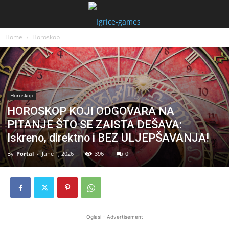
Home
Horoskop
Horoskop
HOROSKOP KOJI ODGOVARA NA
PITANJE ŠTO SE ZAISTA DEŠAVA:
Iskreno, direktno i BEZ ULJEPŠAVANJA!
By
Portal
-
June 1, 2026
396
0
Oglasi - Advertisement