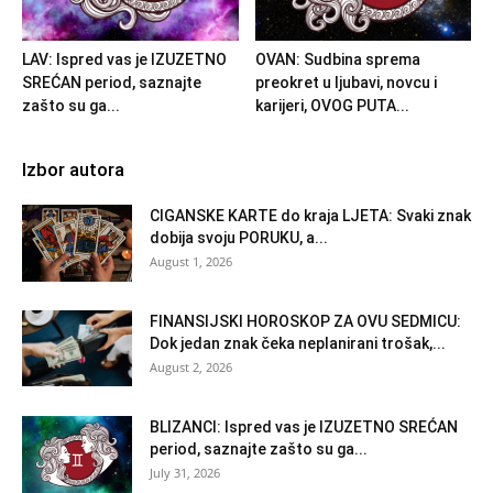
LAV: Ispred vas je IZUZETNO
OVAN: Sudbina sprema
SREĆAN period, saznajte
preokret u ljubavi, novcu i
zašto su ga...
karijeri, OVOG PUTA...
Izbor autora
CIGANSKE KARTE do kraja LJETA: Svaki znak
dobija svoju PORUKU, a...
August 1, 2026
FINANSIJSKI HOROSKOP ZA OVU SEDMICU:
Dok jedan znak čeka neplanirani trošak,...
August 2, 2026
BLIZANCI: Ispred vas je IZUZETNO SREĆAN
period, saznajte zašto su ga...
July 31, 2026