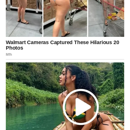
Predugo nosite teret koji nije samo vaš.
Pokušavate spasiti sve oko sebe, a zaboravljate na
vlastite potrebe.
Šta se zaista dešava?
Vrijeme je da sebe stavite na prvo mjesto.
Ne možete sipati iz prazne čaše
Pred vama su emotivni trenuci.
LAV
Želite priznanje za ono što radite.