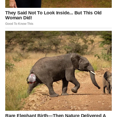
Za
Rakove, Škorpije i Vodolije
počinje posebno važan
period suočavanja sa istinom, ali svaki znak dobija priliku
da jasnije vidi svoju situaciju. Zvijezde ne obećavaju čuda
preko noći, ali poručuju da promjene dolaze onda kada ih
prihvatimo, a ne kada ih se bojimo.
Ponekad je upravo iskrena istina najveći poklon koji
možemo dobiti.