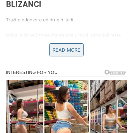
BLIZANCI
Tražite odgovore od drugih ljudi.
Istina je da već znate šta trebate uraditi, samo još niste
spremni to priznati sebi.
READ MORE
Šta se zaista dešava?
Vrijeme odluke je stiglo.
Odgovor je već u vama
Pred vama su zanimljivi dani.
RAK