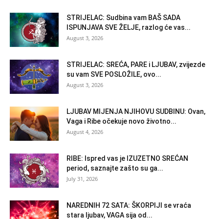
STRIJELAC: Sudbina vam BAŠ SADA
ISPUNJAVA SVE ŽELJE, razlog će vas...
August 3, 2026
STRIJELAC: SREĆA, PARE i LJUBAV, zvijezde
su vam SVE POSLOŽILE, ovo...
August 3, 2026
LJUBAV MIJENJA NJIHOVU SUDBINU: Ovan,
Vaga i Ribe očekuje novo životno...
August 4, 2026
RIBE: Ispred vas je IZUZETNO SREĆAN
period, saznajte zašto su ga...
July 31, 2026
NAREDNIH 72 SATA: ŠKORPIJI se vraća
stara ljubav, VAGA sija od...