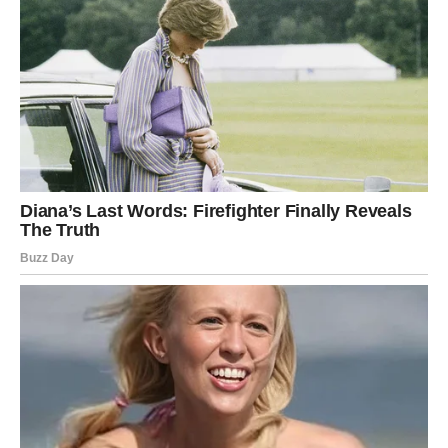
Ribe ulaze u veoma emotivan i nježan period.
Ono što ste dugo osjećali u sebi sada konačno dobija
potvrdu.
Duša konačno zna na čemu je
Pred vama su trenuci puni emocija i olakšanja.
Ovaj horoskop mnogim znakovima Zodijaka donosi
odgovore koje traže godinama, ali posebno će ih osjetiti
Rakovi, Vage i Vodolije kojima sudbina konačno otkriva
istinu koja mijenja pogled na život i budućnost.
Ovo je period tokom kojeg univerzum pokazuje da svaki
odgovor dolazi tačno onda kada smo spremni da ga zaista
razumijemo.