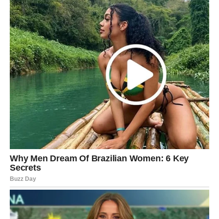
Jedna vijest sada vam vraća vjeru da se sve dešava baš
onda kada treba.
Sreća vam dolazi neočekivano
Pred vama su veoma lijepi trenuci.
JARAC
Jarčevi konačno ulaze u mnogo stabilniji i sigurniji
period.
Odgovor koji dobijate sada vam donosi veliko olakšanje i
unutrašnji mir.
Duša vam konačno odmara