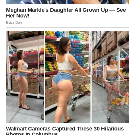
budućnosti.
Osoba o kojoj dugo razmišljate uskoro pravi potez koji
mijenja sve.
Srce vam konačno pronalazi mir
Pred vama su trenuci koje ćete dugo pamtiti.