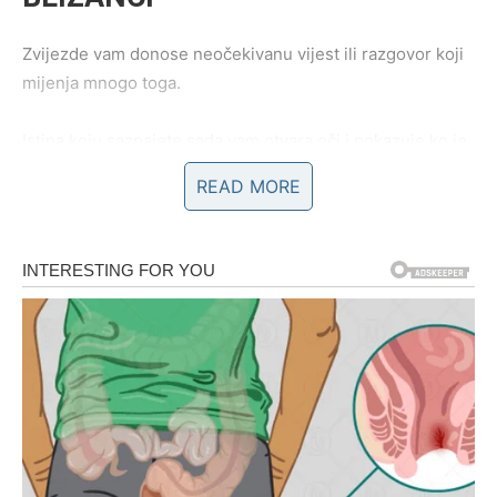
Zvijezde vam donose neočekivanu vijest ili razgovor koji
mijenja mnogo toga.
Istina koju saznajete sada vam otvara oči i pokazuje ko je
iskren prema vama.
READ MORE
Ništa više neće ostati skriveno
Pred vama su veoma intenzivni trenuci.
RAK
Rakovi su među znakovima kojima univerzum sada šalje
najveće olakšanje.
Poslije mnogo tuge i neizvjesnosti konačno dolazi