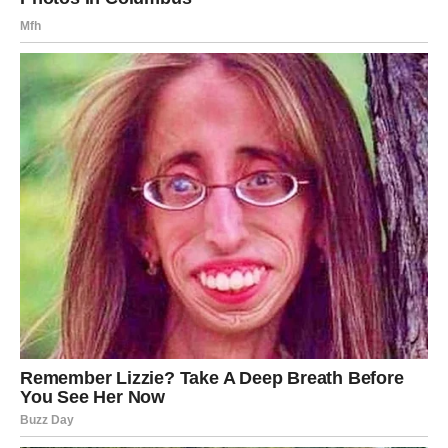
ŠKORPIJA
Pred vama je veoma važan razgovor ili odluka.
Ono što je dugo bilo nejasno sada konačno dobija pravi
smisao.
Sudbina vam otkriva skrivenu istinu
Pred vama su veoma snažni trenuci.
STRIJELAC
Nova energija donosi vam spontane događaje i mnogo
pozitivnih emocija.