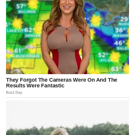
Pred vama su veoma važni trenuci sreće.
VODOLIJA
Zvijezde vam donose neočekivanu poruku ili vijest koja bi
vam mogla potpuno promijeniti planove.
Jedna istina sada izlazi na vidjelo mnogo brže nego što
očekujete.
Veliko otkriće ulazi u vaš život
Pred vama su veoma posebni trenuci.
RIBE