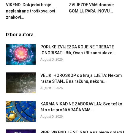
VIKEND: Dok jedni broje
ZVIJEZDE VAM donose
neplanirane troškove, ovi
GOMILU PARA i NOVU...
znakovi...
Izbor autora
PORUKE ZVIJEZDA KOJE NE TREBATE
IGNORISATI: Bik, Ovan i Blizanci ulaze...
August 3, 2026
VELIKI HOROSKOP do kraja LJETA: Nekom
raste STANJE na računu, nekom...
August 1, 2026
KARMA NIKAD NE ZABORAVLJA: Sve teško
što ste prošli VRAĆA VAM...
August 5, 2026
RIBE: VIKEND JE STIGAO, a uz njega dolazi I