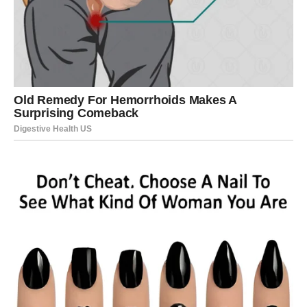
odgovor koji vam vraća vjeru u sreću.
Sudbina vam otkriva ono što ste dugo
trebali znati
Pred vama su veoma nježni i važni trenuci.
LAV
Lavovima dolazi velika poslovna ili finansijska potvrda.
Sve ono što ste dugo gradili sada konačno pokazuje
svoju pravu vrijednost.
Vrijeme uspjeha i priznanja tek počinje
Pred vama su veoma snažni trenuci.