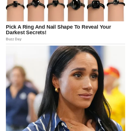
DJEVICA
Pred vama su dani tokom kojih ćete jasno vidjeti kome
možete vjerovati.
Jedna istina sada vam donosi veliko olakšanje.
Intuicija vam konačno potvrđuje ono što
osjećate
Pred vama su veoma posebni trenuci.
VAGA
Vage konačno dobijaju odgovor koji se tiče ljubavi i