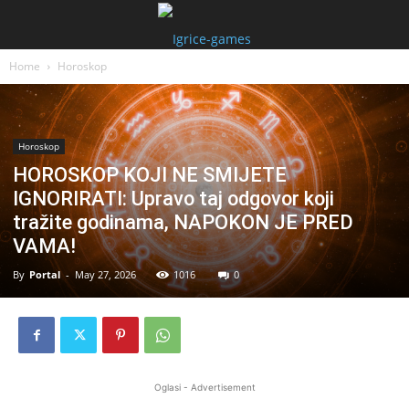
Home
Horoskop
Horoskop
HOROSKOP KOJI NE SMIJETE
IGNORIRATI: Upravo taj odgovor koji
tražite godinama, NAPOKON JE PRED
VAMA!
By
Portal
-
May 27, 2026
1016
0
Oglasi - Advertisement