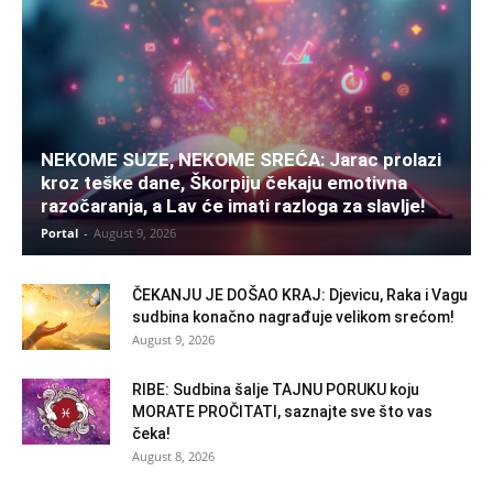
NEKOME SUZE, NEKOME SREĆA: Jarac prolazi
kroz teške dane, Škorpiju čekaju emotivna
razočaranja, a Lav će imati razloga za slavlje!
Portal
-
August 9, 2026
ČEKANJU JE DOŠAO KRAJ: Djevicu, Raka i Vagu
sudbina konačno nagrađuje velikom srećom!
August 9, 2026
RIBE: Sudbina šalje TAJNU PORUKU koju
MORATE PROČITATI, saznajte sve što vas
čeka!
August 8, 2026