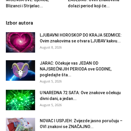
Blizanci i Strijelac...
dolazi period koji će...
Izbor autora
LJUBAVNI HOROSKOP DO KRAJA SEDMICE:
Ovim znakovima se otvara LJUBAV kakvu...
August 8, 2026
JARAC: Očekuje vas JEDAN OD
NAJSREĆNIJIH PERIODA ove GODINE,
pogledajte šta...
August 5, 2026
U NAREDNA 72 SATA: Ove znakove očekuju
divni dani, a jedan...
August 5, 2026
NOVAC I USPJEH: Zvijezde jasno poručuju –
OVI znakovi se ZNAČAJNO...