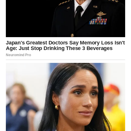
LAV
Šta vas očekuje?
Lavovima dolazi uspjeh koji su dugo čekali. Vaš trud
konačno dolazi na naplatu.
Poruka zvijezda
Vrijeme je da uživate u rezultatima svog rada.
DJEVICA
Šta vas očekuje?