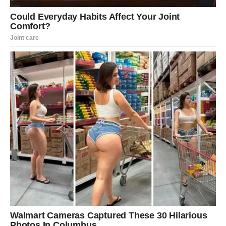
ŠKORPIJA
Šta vas očekuje?
Škorpije očekuje vijest koja donosi veliko olakšanje i
osjećaj da se stvari konačno kreću u dobrom smjeru.