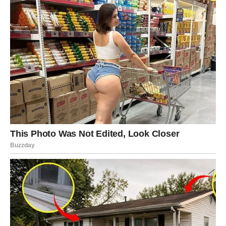
Poruka zvijezda
Ne odbacujte ono što dolazi iznenada.
RIBE
Šta vas očekuje?
Ribe su znak kojem kraj proljeća donosi najviše razloga
za sreću. Već dugo čekate da se nešto promijeni i da
dobijete znak da se sve vaše nade nisu uzaludne.
U narednim danima mogli biste dobiti upravo ono što vam
je nedostajalo – važnu vijest, ljubavnu sreću, finansijski
napredak ili priliku koja mijenja pogled na budućnost. Ono
što dolazi ima potencijal da označi kraj jednog teškog