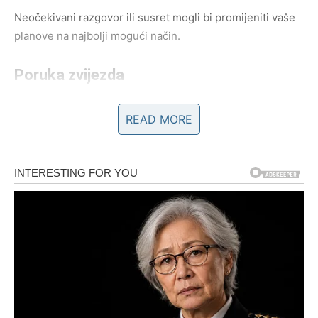
Neočekivani razgovor ili susret mogli bi promijeniti vaše
planove na najbolji mogući način.
Poruka zvijezda
Budite otvoreni za nove prilike.
READ MORE
RAK
Šta vas očekuje?
Rakove očekuju emotivni trenuci koji vraćaju vjeru u
ljubav i ljude.
Poruka zvijezda
Ne zatvarajte srce pred onima koji vam žele dobro.