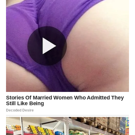
JARAC
Šta vas očekuje?
Jarčevima dolazi potvrda da su sve vrijeme bili na pravom
putu. Rezultati postaju vidljivi.
Poruka zvijezda
Nastavite vjerovati u sebe.
VODOLIJA
Šta vas očekuje?
Neočekivani događaj mogao bi otvoriti vrata novim
mogućnostima i zanimljivim poznanstvima.