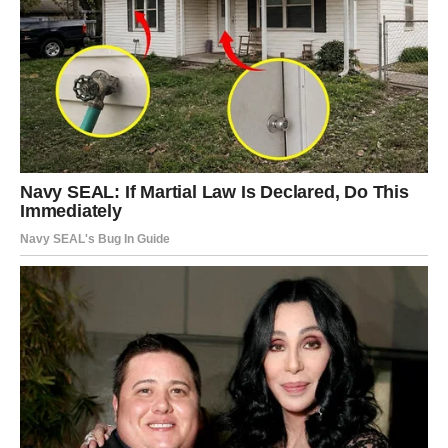
perioda i početak mnogo ljepšeg poglavlja.
Bićete među rijetkima koji će osjetiti da se sudbina zaista
okrenula u njihovu korist.
Poruka zvijezda
Ne sumnjajte u lijepe stvari koje vam život šalje. Vrijeme
čekanja se završava.
Kraj proljeća donosi snažnu energiju promjena,
ostvarenja želja i prilika koje mnogi nisu očekivali.
Zvijezde pokazuju da se za mnoge znakove završava
period čekanja, a počinje vrijeme kada se trud i nada
konačno nagrađuju.
Posebno se izdvajaju
Ribe, Strijelac i Vaga
, kojima dolaze