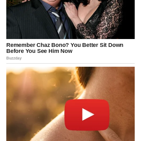
najveće radosti, najvažnije prilike i događaji koji mogu
obilježiti naredne sedmice. Ipak, svaki znak dobija šansu
da osjeti kako izgleda kada sudbina pokuca na vrata sa
nečim zaista posebnim.
Ponekad čekamo dugo. Ali kada ono pravo konačno
stigne, shvatimo da je vrijedilo svake sekunde.