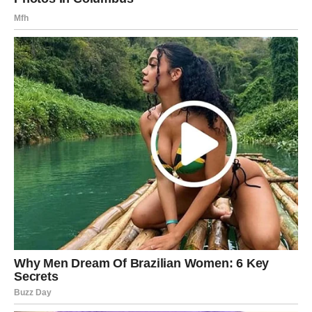
Poruka zvijezda
Ne gubite vjeru u ono što želite.
STRIJELAC
Šta vas očekuje?
Strijelac je među znakovima kojima kraj proljeća donosi
najveće mogućnosti. Moguća je finansijska sreća,
poslovni uspjeh ili ostvarenje važnog cilja.
Poruka zvijezda
Budite spremni prihvatiti priliku koja dolazi.