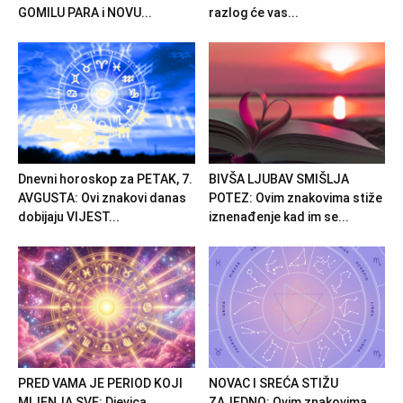
GOMILU PARA i NOVU...
razlog će vas...
Dnevni horoskop za PETAK, 7.
BIVŠA LJUBAV SMIŠLJA
AVGUSTA: Ovi znakovi danas
POTEZ: Ovim znakovima stiže
dobijaju VIJEST...
iznenađenje kad im se...
PRED VAMA JE PERIOD KOJI
NOVAC I SREĆA STIŽU
MIJENJA SVE: Djevica,
ZAJEDNO: Ovim znakovima