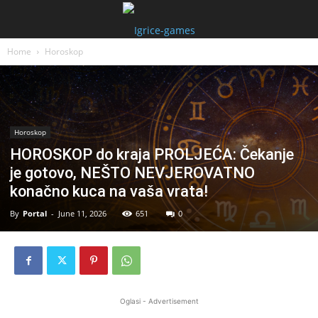
Home
Horoskop
Horoskop
HOROSKOP do kraja PROLJEĆA: Čekanje
je gotovo, NEŠTO NEVJEROVATNO
konačno kuca na vaša vrata!
By
Portal
-
June 11, 2026
651
0
Oglasi - Advertisement