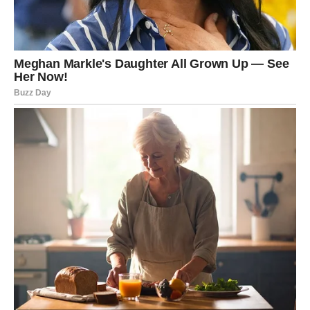
Jedan problem koji vas dugo prati polako ostaje iza vas.
Pred vama su mnogo mirniji dani.
Poruka zvijezda
Ponekad rješenje dolazi kada ga najmanje očekujete.
VAGA
Šta vas očekuje?
Vage ulaze u period ljubavne sreće, lijepih susreta i
pozitivnih emocija.
Poruka zvijezda
Dozvolite sebi da budete srećni.