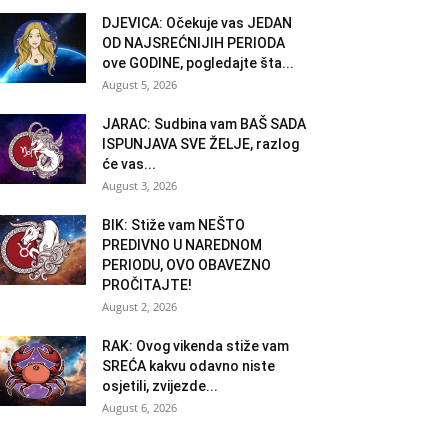
DJEVICA: Očekuje vas JEDAN
OD NAJSREĆNIJIH PERIODA
ove GODINE, pogledajte šta...
August 5, 2026
JARAC: Sudbina vam BAŠ SADA
ISPUNJAVA SVE ŽELJE, razlog
će vas...
August 3, 2026
BIK: Stiže vam NEŠTO
PREDIVNO U NAREDNOM
PERIODU, OVO OBAVEZNO
PROČITAJTE!
August 2, 2026
RAK: Ovog vikenda stiže vam
SREĆA kakvu odavno niste
osjetili, zvijezde...
August 6, 2026