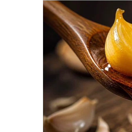
Jedna prilika sada vam može potpuno promij
Veliki novac dolazi iznenada
Pred vama su veoma uspješni trenuci.
RAK
Rakovima dolazi veliko olakšanje kada su pos
Poslije mnogo briga konačno dolazi osjećaj s
Trud vam se konačno isplati
Pred vama su veoma važni trenuci.