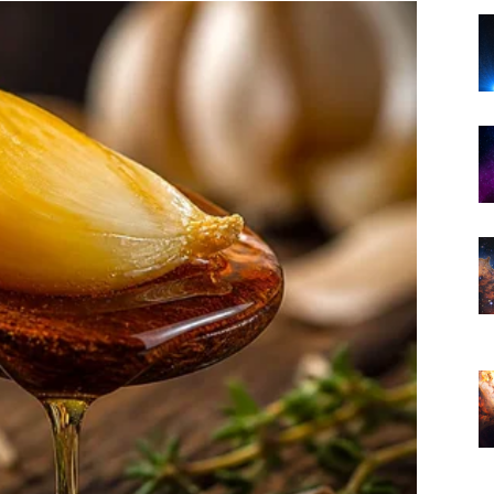
eniti finansijsku budućnost.
ao i finansije u pitanju.
tabilnosti i sigurnosti.