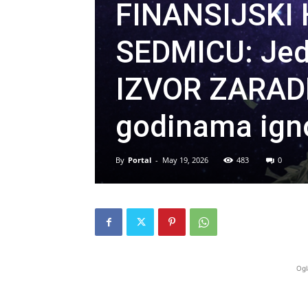
FINANSIJSKI
SEDMICU: Jeda
IZVOR ZARADE
godinama igno
By
Portal
-
May 19, 2026
483
0
Ogl