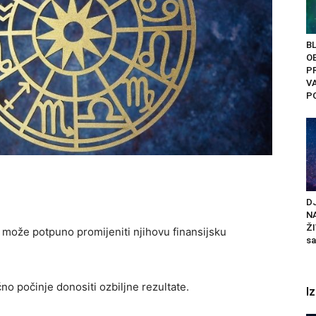
BL
O
PR
V
PO
DJ
N
ŽI
a može potpuno promijeniti njihovu finansijsku
sa
o počinje donositi ozbiljne rezultate.
I