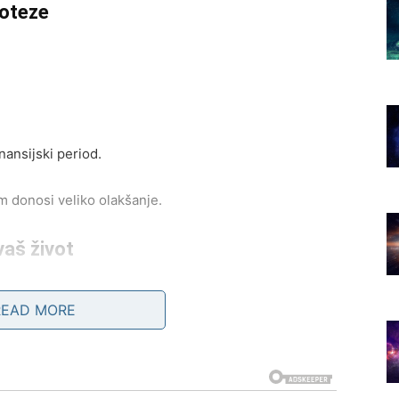
poteze
inansijski period.
m donosi veliko olakšanje.
vaš život
READ MORE
ponudu ili saradnju.