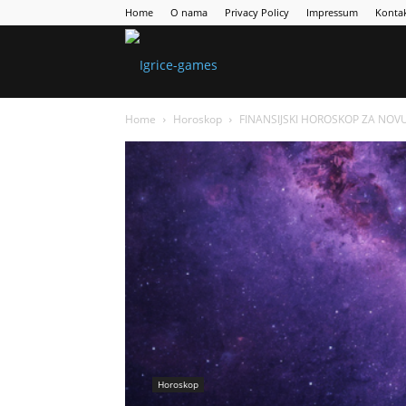
Home
O nama
Privacy Policy
Impressum
Konta
Games
Home
Horoskop
FINANSIJSKI HOROSKOP ZA NOVU S
Portal
Horoskop