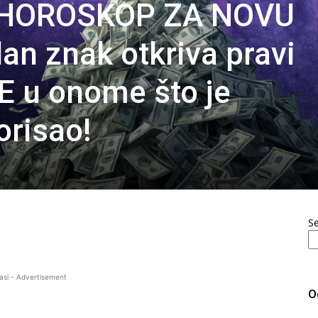
 HOROSKOP ZA NOVU
n znak otkriva pravi
 u onome što je
risao!
S
asi - Advertisement
O