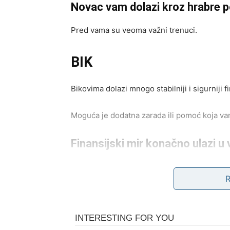
Novac vam dolazi kroz hrabre 
Pred vama su veoma važni trenuci.
BIK
Bikovima dolazi mnogo stabilniji i sigurniji f
Moguća je dodatna zarada ili pomoć koja va
Finansijski mir konačno ulazi u 
Pred vama su veoma pozitivni dani.
BLIZANCI
Zvijezde vam donose neočekivanu poslovnu 