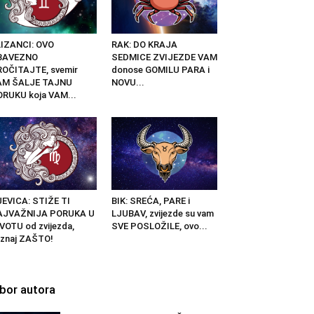
IZANCI: OVO
RAK: DO KRAJA
BAVEZNO
SEDMICE ZVIJEZDE VAM
OČITAJTE, svemir
donose GOMILU PARA i
AM ŠALJE TAJNU
NOVU...
RUKU koja VAM...
EVICA: STIŽE TI
BIK: SREĆA, PARE i
AJVAŽNIJA PORUKA U
LJUBAV, zvijezde su vam
VOTU od zvijezda,
SVE POSLOŽILE, ovo...
znaj ZAŠTO!
zbor autora