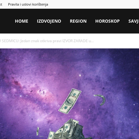
kt
Pravila i uslovi korištenja
HOME
IZDVOJENO
REGION
HOROSKOP
SAVJ
EDMICU: Jedan znak otkriva pravi IZVOR ZARADE u...