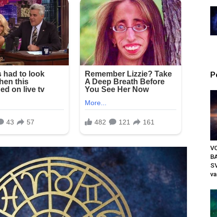
P
VO
B
SV
va