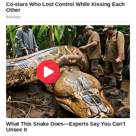
VAGA
Vagama dolazi više motivacije i poslovne energije.
Finansijska situacija postaje stabilnija, a moguće su i
veoma korisne saradnje.
Novac dolazi kroz pametne odluke
Pred vama su veoma pozitivni trenuci.
ŠKORPIJA