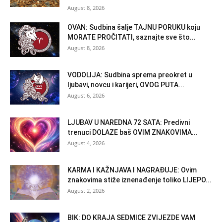
August 8, 2026
OVAN: Sudbina šalje TAJNU PORUKU koju
MORATE PROČITATI, saznajte sve što...
August 8, 2026
VODOLIJA: Sudbina sprema preokret u
ljubavi, novcu i karijeri, OVOG PUTA...
August 6, 2026
LJUBAV U NAREDNA 72 SATA: Predivni
trenuci DOLAZE baš OVIM ZNAKOVIMA...
August 4, 2026
KARMA I KAŽNJAVA I NAGRAĐUJE: Ovim
znakovima stiže iznenađenje toliko LIJEPO...
August 2, 2026
BIK: DO KRAJA SEDMICE ZVIJEZDE VAM