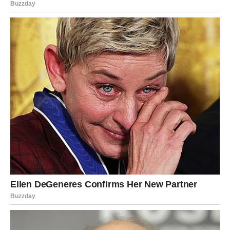
Škorpijama dolazi veliki finansijski preokret.
Ono što je dugo bilo blokirano sada konačno dolazi na
svoje mjesto.
Sudbina vam otvara vrata obilja
Pred vama su veoma snažni trenuci uspjeha.
STRIJELAC
Nova energija donosi vam mnogo poslovnih mogućnosti i
pozitivnih promjena.
Moguća je saradnja koja vam donosi ozbiljan napredak i
veću zaradu.