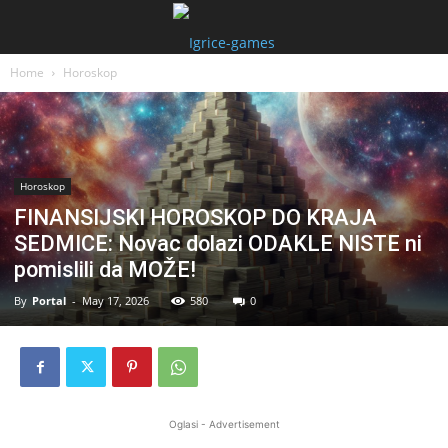
Home
Horoskop
Horoskop
FINANSIJSKI HOROSKOP DO KRAJA
SEDMICE: Novac dolazi ODAKLE NISTE ni
pomislili da MOŽE!
By
Portal
-
May 17, 2026
580
0
Oglasi - Advertisement