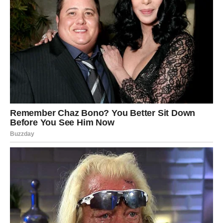
VODOLIJA
Zvijezde vam donose neočekivane poslovne prilike.
Jedna ideja ili projekat mogli bi vam potpuno promijeniti
finansijsku budućnost.
Promjene vam donose veliko obilje
Pred vama su veoma važni trenuci.
RIBE
Ribe ulaze u mnogo stabilniji finansijski period.
Novac dolazi postepeno, ali sigurno, a osjećaj sigurnosti
konačno postaje dio vaše svakodnevice.