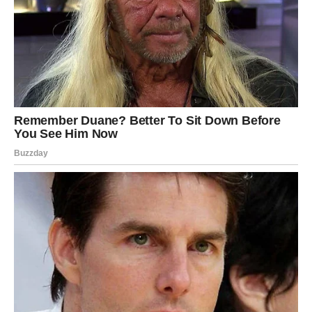
Finansijski mir ulazi u vaš život
Pred vama su veoma pozitivni trenuci.
Finansijski horoskop do kraja sedmice donosi mnogim
znakovima Zodijaka prilike za zaradu i veliko olakšanje, ali
posebno će blistati Lavovi, Škorpije i Jarčevi kojima
zvijezde šalju novac, uspjeh i mogućnost velike
finansijske promjene.
Ovo je period tokom kojeg univerzum pokazuje da
najveće finansijske prilike često dolaze upravo onda kada
ih najmanje očekujemo.