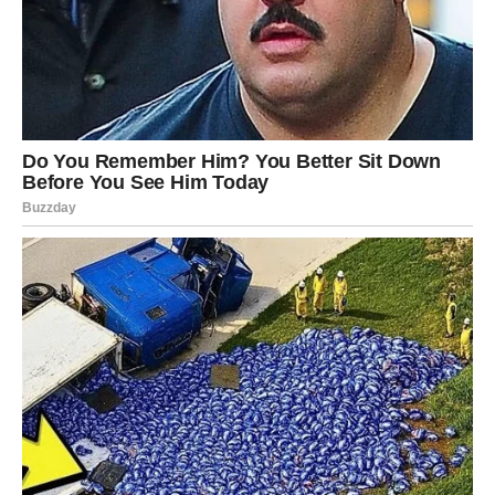
Trud vam se konačno isplati
Pred vama su veoma važni trenuci.
LAV
Lavovima dolazi velika finansijska sreća.
Mogući su neočekivani dobici, bonus ili poslovni uspjeh
koji donosi ozbiljan novac.
Brdo para stiže baš vama
Pred vama su veoma uspješni dani.
DJEVICA