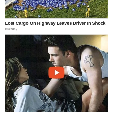
Pred vama su poslovne odluke koje mogu donijeti veliku
korist.
Jedna prilika sada vam otvara vrata mnogo bolje
finansijske budućnosti.
Sudbina vam šalje važnu šansu
Pred vama su veoma posebni trenuci.