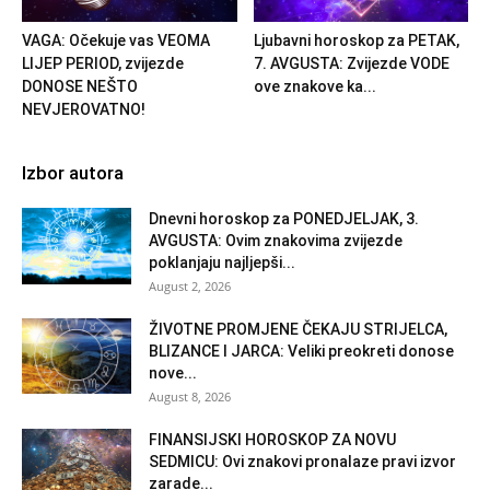
VAGA: Očekuje vas VEOMA
Ljubavni horoskop za PETAK,
LIJEP PERIOD, zvijezde
7. AVGUSTA: Zvijezde VODE
DONOSE NEŠTO
ove znakove ka...
NEVJEROVATNO!
Izbor autora
Dnevni horoskop za PONEDJELJAK, 3.
AVGUSTA: Ovim znakovima zvijezde
poklanjaju najljepši...
August 2, 2026
ŽIVOTNE PROMJENE ČEKAJU STRIJELCA,
BLIZANCE I JARCA: Veliki preokreti donose
nove...
August 8, 2026
FINANSIJSKI HOROSKOP ZA NOVU
SEDMICU: Ovi znakovi pronalaze pravi izvor
zarade...