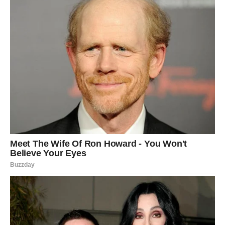
Sreća prati vaše finansijske planove
Pred vama su veoma uspješni trenuci.
JARAC
Jarčevi konačno ulaze u mnogo sigurniji i stabilniji period
života.
Poslije mnogo rada i odricanja dolazi prilika koja vam
može potpuno promijeniti finansijsku budućnost.
Vrijeme je da uživate u plodovima svog
rada
Pred vama su veoma sretni i uspješni trenuci.