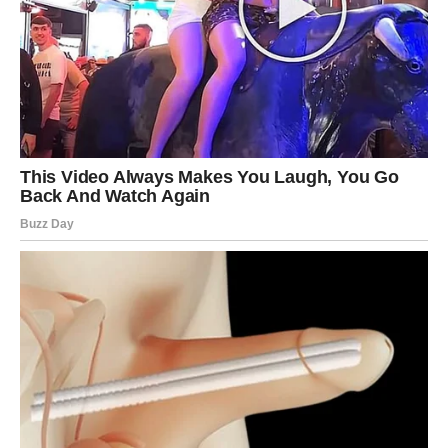
RIBE – “Slušaj srce, ali ostani
budan/a.”
Mart je duhovno snažan za tebe. Intuicija ti je jača nego
ikada. Tvoj anđeo te vodi, ali te i upozorava da ne
idealizuješ ljude.
U ljubavi, dolazi romantičan trenutak.
U poslu, kreativna inspiracija.
Anđeo te štiti od razočaranja – ali traži da budeš realan/a.