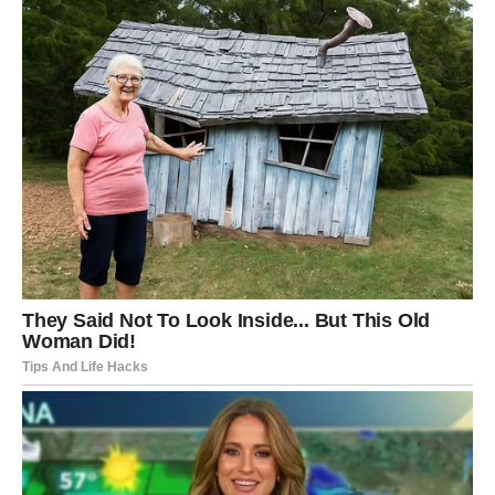
Mart je za tebe mesec optimizma. Tvoj anđeo ti šalje
znakove kroz ljude, poruke i prilike. Ne ignoriši
slučajnosti – one nisu slučajne.
U ljubavi, otvori se za novu energiju.
U poslu, prati ideju koja ti deluje ludo – ali uzbudljivo.
Anđeo te vodi ka širenju i rastu.
JARAC – “Podeli teret.”
Tvoj anđeo čuvar te podseća da nisi dužan da sve nosiš
sam. Mart donosi ljude koji žele da ti pomognu – ali
moraš im dozvoliti.