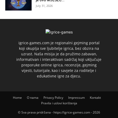
July 31, 2026
igrice-games.com je regionalni gejming portal
koji okuplja sve ljubitelje igrica, bez obzira na
uzrast. Naša misija je da pružimo zabavan,
informativan i interaktivan sadržaj koji uključuje
preporuke online igrica, recenzije, gejming
vijesti, tutorijale, kao i savjete za roditelje i
edukativne igre za djecu.
Home
O nama
Privacy Policy
Impressum
Kontakt
Pravila i uslovi korištenja
© Sva prava pridržana - https://igrice-games.com - 2026