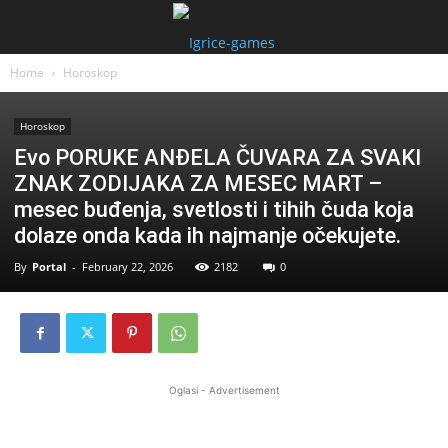
Home
Horoskop
Horoskop
Evo PORUKE ANĐELA ČUVARA ZA SVAKI
ZNAK ZODIJAKA ZA MESEC MART –
mesec buđenja, svetlosti i tihih čuda koja
dolaze onda kada ih najmanje očekujete.
By
Portal
-
February 22, 2026
2182
0
Oglasi - Advertisement