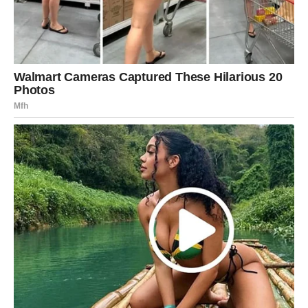
RAK – “Otpusti prošlost.”
Mart je za tebe mesec emotivnog čišćenja. Tvoj anđeo
čuvar stoji uz tebe dok zatvaraš jedno poglavlje koje te je
dugo opterećivalo. Nije slabost pustiti – slabost je držati
se onoga što te boli.
Ako se neko iz prošlosti vrati – ti već znaš odgovor.
Ako srce zadrhti – poslušaj, ali ne zaboravi lekcije.
Anđeo ti šalje poruku: nova sreća dolazi tek kada
prestaneš da se osvrćeš.
LAV – “Tvoja svetlost je
potrebna svetu.”