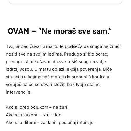
OVAN – “Ne moraš sve sam.”
Tvoj anđeo čuvar u martu te podseća da snaga ne znači
nositi sve na svojim leđima. Predugo si bio borac,
predugo si pokušavao da sve rešiš snagom volje i
izdrzljivoscu. U martu dolazi lekcija poverenja. Biće
situacija u kojima ćeš morati da prepustiš kontrolu i
veruješ da će se stvari složiti bez tvoje stalne
intervencije.
Ako si pred odlukom – ne žuri.
Ako si u sukobu – smiri ton.
Ako si u dilemi – zastani i poslušaj intuiciju.