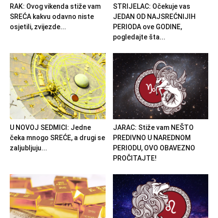
RAK: Ovog vikenda stiže vam
STRIJELAC: Očekuje vas
SREĆA kakvu odavno niste
JEDAN OD NAJSREĆNIJIH
osjetili, zvijezde...
PERIODA ove GODINE,
pogledajte šta...
U NOVOJ SEDMICI: Jedne
JARAC: Stiže vam NEŠTO
čeka mnogo SREĆE, a drugi se
PREDIVNO U NAREDNOM
zaljubljuju...
PERIODU, OVO OBAVEZNO
PROČITAJTE!