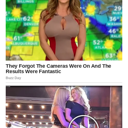
U ljubavi, pokaži emociju.
U poslu, prihvati podršku.
Anđeo ti donosi nagradu za strpljenje.
VODOLIJA – “Promena je
blagoslov.”
Možda se nešto menja brže nego što si planirao. Ali tvoj
anđeo ti poručuje da je to za tvoje dobro.
U ljubavi, nova osoba može promeniti tvoj pogled na
odnose.
U poslu, dolazi kreativni preokret.
Anđeo te podseća da ponekad moraš pustiti staro da bi
novo došlo.