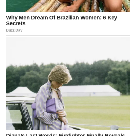
U martu se vraća tvoja unutrašnja snaga. Tvoj anđeo želi
da prestaneš da se umanjuješ zbog drugih. Tvoja harizma
i energija nisu slučajne – one su tvoj dar.
U ljubavi, budi hrabar i pokaži emocije.
U poslu, ne boj se da preuzmeš vođstvo.
Anđeo te podseća da nisi rođen da stojiš u senci.
DEVICA – “Ne moraš biti
savršen/a da bi bio/la voljen/a.”
Tvoj anđeo čuvar te u martu podseća da ponekad previše
analiziraš, previše brineš i previše pokušavaš da
kontrolišeš ishode. Postoje stvari koje ne možeš
isplanirati – ali to ne znači da će se loše završiti.