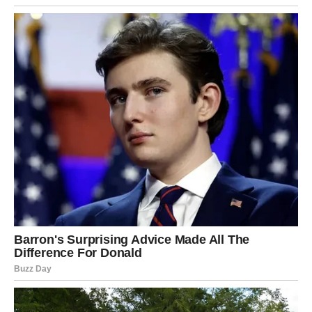
Anđeo ti daje zaštitu kada odlučiš da biraš sebe.
ŠKORPIJA – “Istina oslobađa.
”
Mart donosi razotkrivanje. Tvoj anđeo stoji uz tebe dok
otkrivaš ono što je skriveno. Ne boj se istine – čak i ako
boli, ona te oslobađa.
U ljubavi, dolazi trenutak iskrenosti.
U poslu, strateška odluka.
Anđeo te štiti od manipulacije i lažnih obećanja.
STRELAC – “Veruj novom
početku.”