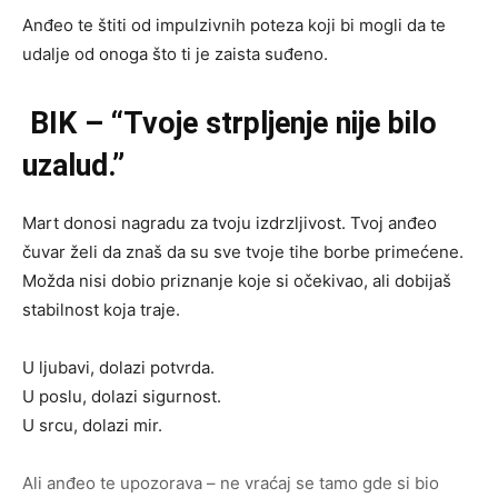
Anđeo te štiti od impulzivnih poteza koji bi mogli da te
udalje od onoga što ti je zaista suđeno.
BIK – “Tvoje strpljenje nije bilo
uzalud.”
Mart donosi nagradu za tvoju izdrzljivost. Tvoj anđeo
čuvar želi da znaš da su sve tvoje tihe borbe primećene.
Možda nisi dobio priznanje koje si očekivao, ali dobijaš
stabilnost koja traje.
U ljubavi, dolazi potvrda.
U poslu, dolazi sigurnost.
U srcu, dolazi mir.
Ali anđeo te upozorava – ne vraćaj se tamo gde si bio