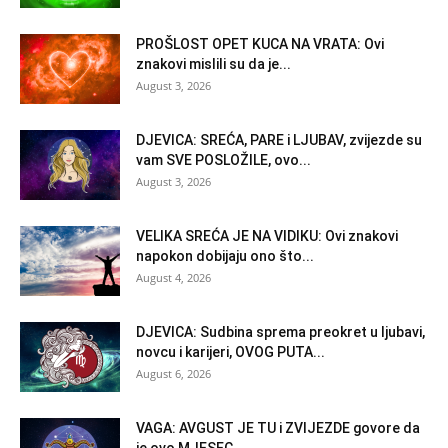
PROŠLOST OPET KUCA NA VRATA: Ovi
znakovi mislili su da je...
August 3, 2026
DJEVICA: SREĆA, PARE i LJUBAV, zvijezde su
vam SVE POSLOŽILE, ovo...
August 3, 2026
VELIKA SREĆA JE NA VIDIKU: Ovi znakovi
napokon dobijaju ono što...
August 4, 2026
DJEVICA: Sudbina sprema preokret u ljubavi,
novcu i karijeri, OVOG PUTA...
August 6, 2026
VAGA: AVGUST JE TU i ZVIJEZDE govore da
je ovo MJESEC...