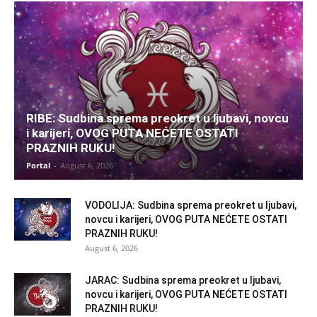
RIBE: Sudbina sprema preokret u ljubavi, novcu
i karijeri, OVOG PUTA NEĆETE OSTATI
PRAZNIH RUKU!
Portal
-
August 6, 2026
VODOLIJA: Sudbina sprema preokret u ljubavi,
novcu i karijeri, OVOG PUTA NEĆETE OSTATI
PRAZNIH RUKU!
August 6, 2026
JARAC: Sudbina sprema preokret u ljubavi,
novcu i karijeri, OVOG PUTA NEĆETE OSTATI
PRAZNIH RUKU!