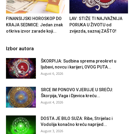
FINANSIJSKI HOROSKOP DO
LAV: STIŽE TI NAJVAŽNIJA
KRAJA SEDMICE: Jedan znak
PORUKA U ŽIVOTU od
otkriva izvor zarade koji...
zvijezda, saznaj ZAŠTO!
Izbor autora
ŠKORPIJA: Sudbina sprema preokret u
ljubavi, novcu i karijeri, OVOG PUTA...
August 6, 2026
SRCE IM PONOVO VJERUJE U SREĆU:
Škorpija, Vaga i Djevica kreću...
August 4, 2026
DOSTA JE BILO SUZA: Ribe, Strijelac i
Vodolija konačno kreću naprijed...
August 3, 2026