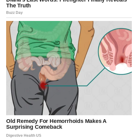
U ljubavi, opusti se i pokaži ranjivost.
U poslu, veruj procesu.
Anđeo ti donosi lekciju poverenja.
VAGA – “Postavi granice bez
straha.”
Tvoj anđeo u martu ti daje hrabrost da kažeš “dosta”.
Predugo si pokušavao da održiš mir po svaku cenu. Ali
mir bez poštovanja nije pravi mir.
U ljubavi, ne pristaj na manje od onoga što zaslužuješ.
U poslu, traži ono što ti pripada.