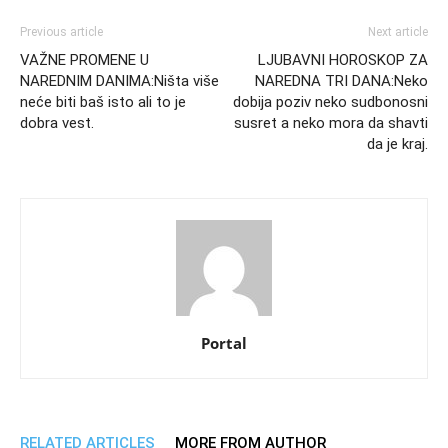
Previous article
Next article
VAŽNE PROMENE U
LJUBAVNI HOROSKOP ZA
NAREDNIM DANIMA:Ništa više
NAREDNA TRI DANA:Neko
neće biti baš isto ali to je
dobija poziv neko sudbonosni
dobra vest.
susret a neko mora da shavti
da je kraj.
Portal
RELATED ARTICLES
MORE FROM AUTHOR