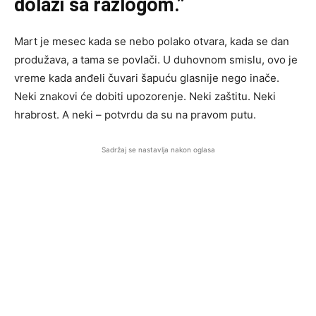
dolazi sa razlogom.”
Mart je mesec kada se nebo polako otvara, kada se dan
produžava, a tama se povlači. U duhovnom smislu, ovo je
vreme kada anđeli čuvari šapuću glasnije nego inače.
Neki znakovi će dobiti upozorenje. Neki zaštitu. Neki
hrabrost. A neki – potvrdu da su na pravom putu.
Sadržaj se nastavlja nakon oglasa