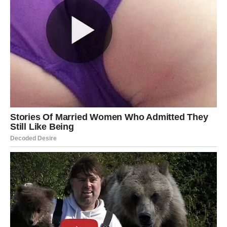
Simbol
Zvezde iznad vode
nagoveštava ispunjenje želje.
Naredni dani donose emotivnu toplinu i osećaj da ste
zaštićeni višom silom.
Finansijski – mala, ali značajna radost.
Poruka sudbine:
Vaša vera pokreće čuda.