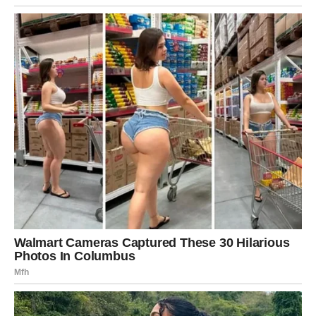
ili inspiraciju za promenu.
U ljubavi – neko iz drugog grada ili drugačijeg okruženja
može ući u vaš život.
Poruka sudbine:
Svet je veći nego što mislite –
zakoračite.
JARAC – Kamen snage
Simbol
Kamenog prstena
ukazuje na stabilnost i ozbiljne
odluke. Naredni dani su važni za finansije i dugoročne
planove. Moguće je učvršćivanje veze.
U emotivnom smislu – partner traži potvrdu vaše