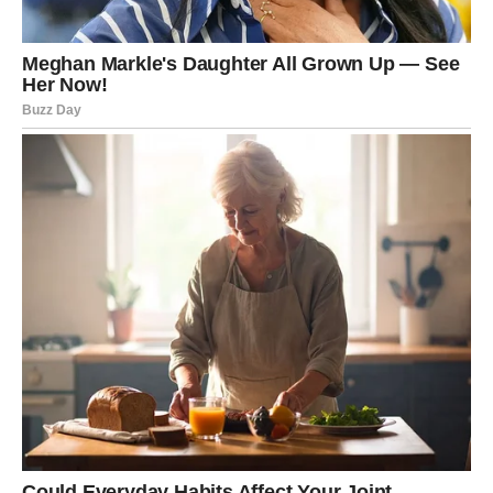
strpljenje, ali ishod je povoljan.
U ljubavi – neko vam pruža sigurnost, ali vi morate
spustiti gard.
Poruka sudbine:
Rešenje je bliže nego što mislite.
VAGA – Ogledalo istine
Romska karta pokazuje
Ogledalo
– simbol suočavanja sa
sobom. Naredni dani donose razgovor koji menja odnos.
Možda ćete shvatiti šta zaista želite.
Finansijski – dogovor koji zahteva kompromis.
Poruka sudbine:
Kada ste iskreni prema sebi, sve postaje