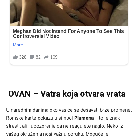
OVAN – Vatra koja otvara vrata
U narednim danima oko vas će se dešavati brze promene.
Romske karte pokazuju simbol
Plamena
– to je znak
strasti, ali i upozorenja da ne reagujete naglo. Neko iz
vašeg okruženja nosi važnu poruku. Moguće je