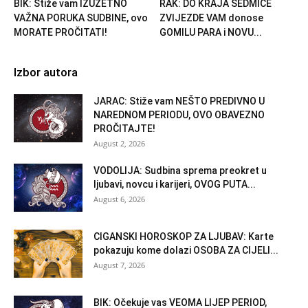
BIK: Stiže vam IZUZETNO
RAK: DO KRAJA SEDMICE
VAŽNA PORUKA SUDBINE, ovo
ZVIJEZDE VAM donose
MORATE PROČITATI!
GOMILU PARA i NOVU...
Izbor autora
JARAC: Stiže vam NEŠTO PREDIVNO U
NAREDNOM PERIODU, OVO OBAVEZNO
PROČITAJTE!
August 2, 2026
VODOLIJA: Sudbina sprema preokret u
ljubavi, novcu i karijeri, OVOG PUTA...
August 6, 2026
CIGANSKI HOROSKOP ZA LJUBAV: Karte
pokazuju kome dolazi OSOBA ZA CIJELI...
August 7, 2026
BIK: Očekuje vas VEOMA LIJEP PERIOD,