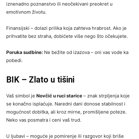
iznenadno poznanstvo ili neočekivani preokret u
emotivnom životu.
Finansijski – dolazi prilika koja zahteva hrabrost. Ako je
prihvatite bez straha, dobićete više nego što očekujete.
Poruka sudbine:
Ne bežite od izazova – oni vas vode ka
pobedi.
BIK – Zlato u tišini
Vaš simbol je
Novčić u ruci starice
– znak strpljenja koje
se konačno isplaćuje. Naredni dani donose stabilnost i
mogućnost dobitka, ali kroz mirne, promišljene poteze.
Neko vas posmatra i ceni vaš trud.
U ljubavi – moguće je pomirenje ili razgovor koji briše