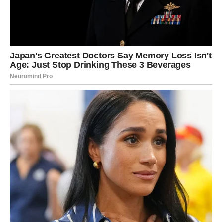
LAV – Kruna sudbine
Iznad vas stoji simbol
Krune i Sunca
– znak priznanja i
uspeha. Naredni dani vam donose priliku da zasijate.
Neko vam može ponuditi poslovnu šansu ili pohvalu koju
dugo čekate.
U ljubavi – magnetizam vam je pojačan. Ako želite nekoga
– sada je trenutak da pokažete emocije.
Poruka sudbine:
Ne umanjujte svoju svetlost – ona je vaš
dar.
DEVICA – Ključ zatvorenih vrata
Simbol
Ključa
govori da u narednim danima rešavate
problem koji vas je dugo opterećivao. Biće potrebno