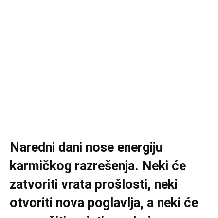
Naredni dani nose energiju
karmičkog razrešenja. Neki će
zatvoriti vrata prošlosti, neki
otvoriti nova poglavlja, a neki će