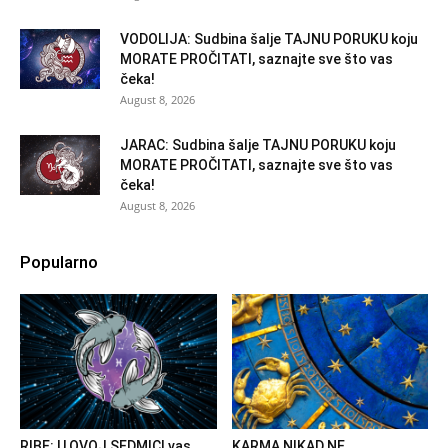
VODOLIJA: Sudbina šalje TAJNU PORUKU koju
MORATE PROČITATI, saznajte sve što vas
čeka!
August 8, 2026
JARAC: Sudbina šalje TAJNU PORUKU koju
MORATE PROČITATI, saznajte sve što vas
čeka!
August 8, 2026
Popularno
RIBE: U OVOJ SEDMICI vas
KARMA NIKAD NE