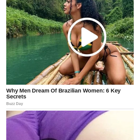
posvećenosti.
Poruka sudbine:
Čvrsti temelji donose trajnu sreću.
VODOLIJA – Vetar promene
Simbol
Vetrenog točka
donosi iznenadne obrte. Naredni
dani mogu vas odvesti u neočekivanom pravcu, ali to je
sudbinski plan.
U ljubavi – razgovor menja dinamiku odnosa.
Poruka sudbine:
Pustite vetar da vas vodi – ne opirite se.
RIBE – Srce i zvezda