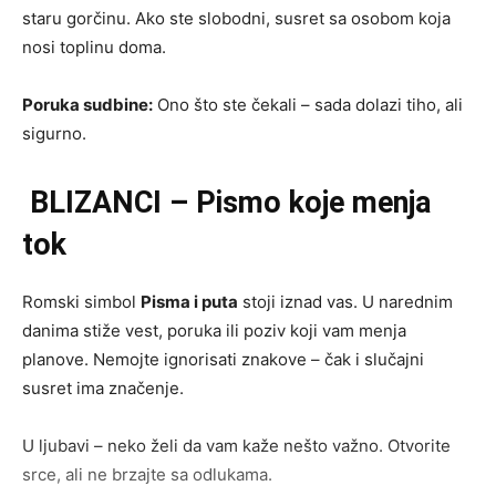
staru gorčinu. Ako ste slobodni, susret sa osobom koja
nosi toplinu doma.
Poruka sudbine:
Ono što ste čekali – sada dolazi tiho, ali
sigurno.
BLIZANCI – Pismo koje menja
tok
Romski simbol
Pisma i puta
stoji iznad vas. U narednim
danima stiže vest, poruka ili poziv koji vam menja
planove. Nemojte ignorisati znakove – čak i slučajni
susret ima značenje.
U ljubavi – neko želi da vam kaže nešto važno. Otvorite
srce, ali ne brzajte sa odlukama.