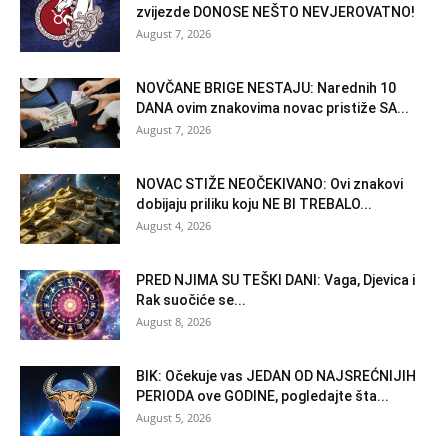
zvijezde DONOSE NEŠTO NEVJEROVATNO!
August 7, 2026
NOVČANE BRIGE NESTAJU: Narednih 10
DANA ovim znakovima novac pristiže SA...
August 7, 2026
NOVAC STIŽE NEOČEKIVANO: Ovi znakovi
dobijaju priliku koju NE BI TREBALO...
August 4, 2026
PRED NJIMA SU TEŠKI DANI: Vaga, Djevica i
Rak suočiće se...
August 8, 2026
BIK: Očekuje vas JEDAN OD NAJSREĆNIJIH
PERIODA ove GODINE, pogledajte šta...
August 5, 2026