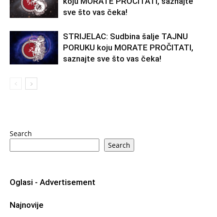
koju MORATE PROČITATI, saznajte
sve što vas čeka!
STRIJELAC: Sudbina šalje TAJNU
PORUKU koju MORATE PROČITATI,
saznajte sve što vas čeka!
Search
Search
Oglasi - Advertisement
Najnovije