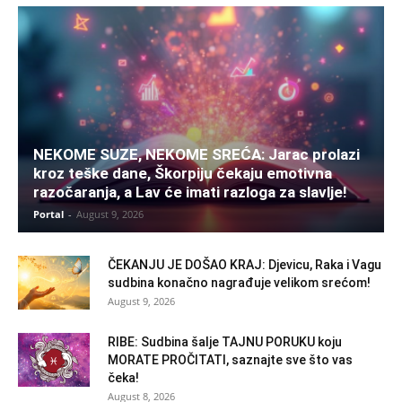
NEKOME SUZE, NEKOME SREĆA: Jarac prolazi
kroz teške dane, Škorpiju čekaju emotivna
razočaranja, a Lav će imati razloga za slavlje!
Portal
-
August 9, 2026
ČEKANJU JE DOŠAO KRAJ: Djevicu, Raka i Vagu
sudbina konačno nagrađuje velikom srećom!
August 9, 2026
RIBE: Sudbina šalje TAJNU PORUKU koju
MORATE PROČITATI, saznajte sve što vas
čeka!
August 8, 2026