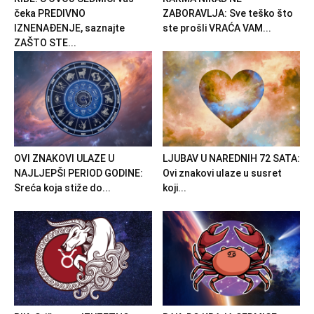
čeka PREDIVNO
ZABORAVLJA: Sve teško što
IZNENAĐENJE, saznajte
ste prošli VRAĆA VAM...
ZAŠTO STE...
OVI ZNAKOVI ULAZE U
LJUBAV U NAREDNIH 72 SATA:
NAJLJEPŠI PERIOD GODINE:
Ovi znakovi ulaze u susret
Sreća koja stiže do...
koji...