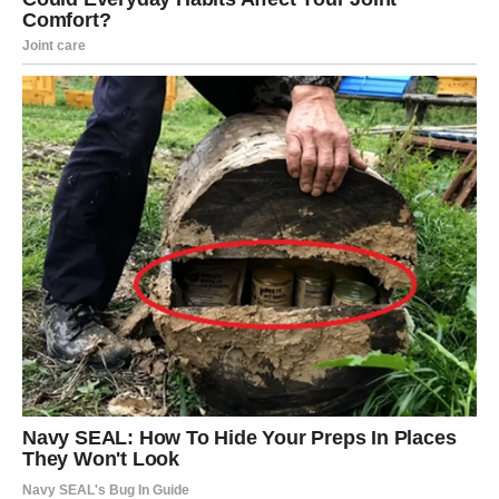
jasnije.
ŠKORPIJA – Tajna koja izlazi
Simbol
Zmije i Pisma
– znak razotkrivanja. Naredni dani
donose istinu koja vas može šokirati, ali dugoročno
oslobađa. Neko skriva emocije prema vama.
U ljubavi – strast je jaka, ali budite oprezni sa
poverenjem.
Poruka sudbine:
Istina dolazi u pravom trenutku.
STRELAC – Put pod zvezdama
Simbol
Dalekog puta
nagoveštava kretanje – fizičko ili
duhovno. Naredni dani donose planove, nova poznanstva