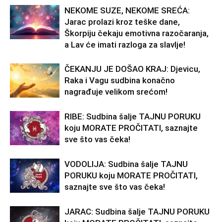
NEKOME SUZE, NEKOME SREĆA:
Jarac prolazi kroz teške dane,
Škorpiju čekaju emotivna razočaranja,
a Lav će imati razloga za slavlje!
ČEKANJU JE DOŠAO KRAJ: Djevicu,
Raka i Vagu sudbina konačno
nagrađuje velikom srećom!
RIBE: Sudbina šalje TAJNU PORUKU
koju MORATE PROČITATI, saznajte
sve što vas čeka!
VODOLIJA: Sudbina šalje TAJNU
PORUKU koju MORATE PROČITATI,
saznajte sve što vas čeka!
JARAC: Sudbina šalje TAJNU PORUKU