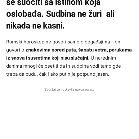
se suočiti sa istinom koja
oslobađa. Sudbina ne žuri ali
nikada ne kasni.
Romski horoskop ne govori samo o događajima – on
govori o
znakovima pored puta, šapatu vetra, porukama
iz snova i susretima koji nisu slučajni
. U narednim
danima mnogi će osetiti da ih sudbina vodi tamo gde
treba da budu, čak i ako put nije potpuno jasan.
Sadržaj se nastavlja nakon oglasa