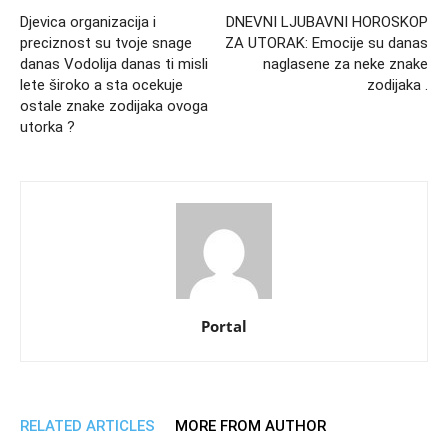
Djevica organizacija i
DNEVNI LJUBAVNI HOROSKOP
preciznost su tvoje snage
ZA UTORAK: Emocije su danas
danas Vodolija danas ti misli
naglasene za neke znake
lete široko a sta ocekuje
zodijaka .
ostale znake zodijaka ovoga
utorka ?
Portal
RELATED ARTICLES
MORE FROM AUTHOR