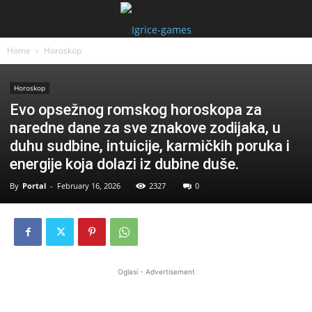
Home
Horoskop
Horoskop
Evo opsežnog romskog horoskopa za
naredne dane za sve znakove zodijaka, u
duhu sudbine, intuicije, karmičkih poruka i
energije koja dolazi iz dubine duše.
By
Portal
-
February 16, 2026
2327
0
Oglasi - Advertisement