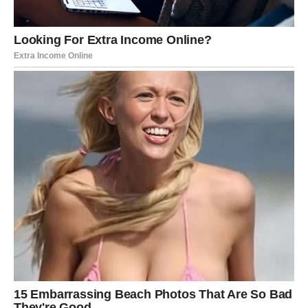
Kako Održavati Kvalitet Kiselog Kupusa
Povremeno provjeravanje presolca je ključno za
održavanje kvaliteta kiselog kupusa. Ne zaboravite da ne
otvarate bure previše često, kako bi se zadržala
optimalna sredina za fermentaciju. Dodavanje nekoliko
listova vinove loze ili zrna bibera može dodatno obogatiti
aromu i pomoći u očuvanju hrskavosti.
U konačnici,
pravilno održavanje kiselog kupusa zahtijeva spoj
tradicije i malo znanstvenog pristupa.
Postoji mnogo
lokalnih varijacija i recepata, pa se slobodno igrajte s
različitim začinima i dodatcima kako biste pronašli svoju
idealnu kombinaciju.
Kao rezultat, uz nekoliko jednostavnih koraka — od
pravilne količine soli, do dodavanja hrena i pravilnog
čuvanja — omekšali kupus se može oživjeti, a njegov
ukus vratiti na ono što smo pamtili iz prošlosti. Uz malo