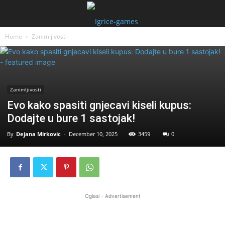
Home
Zanimljivosti
Zanimljivosti
Evo kako spasiti gnjecavi kiseli kupus:
Dodajte u bure 1 sastojak!
By
Dejana Mirkovic
-
December 10, 2025
3459
0
Oglasi - Advertisement