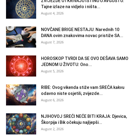
ZVIJEZDE OTKRIVAJU ISTINU U AVGUSTU:
Tajne izlaze na vidjelo i ništa...
August 4, 2026
NOVČANE BRIGE NESTAJU: Narednih 10
DANA ovim znakovima novac pristiže SA...
August 7, 2026
HOROSKOP TVRDI DA SE OVO DEŠAVA SAMO
JEDNOM U ŽIVOTU: Ono...
August 5, 2026
RIBE: Ovog vikenda stiže vam SREĆA kakvu
odavno niste osjetili, zvijezde...
August 6, 2026
NJIHOVOJ SREĆI NEĆE BITI KRAJA: Djevica,
Škorpija i Bik očekuju najljepši...
August 2, 2026