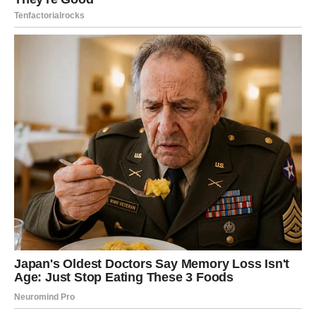
strpljenja i truda, vaš kiseli kupus može ostati ukusan,
hrskav i zdrav tokom cijele zime. Na kraju, upravo u tome
leži čar domaće zimnice: svaki trud ulaganja u pripremu i
očuvanje donosi bogate plodove na vašem stolu.
Pripremite se da uživate u svom kiselom kupusu kao
nikada prije!