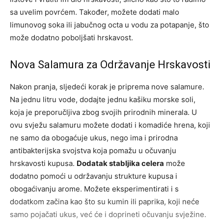
sa uvelim povrćem. Također, možete dodati malo
limunovog soka ili jabučnog octa u vodu za potapanje, što
može dodatno poboljšati hrskavost.
Nova Salamura za Održavanje Hrskavosti
Nakon pranja, sljedeći korak je priprema nove salamure.
Na jednu litru vode, dodajte jednu kašiku morske soli,
koja je preporučljiva zbog svojih prirodnih minerala. U
ovu svježu salamuru možete dodati i komadiće hrena, koji
ne samo da obogaćuje ukus, nego ima i prirodna
antibakterijska svojstva koja pomažu u očuvanju
hrskavosti kupusa.
Dodatak stabljika celera
može
dodatno pomoći u održavanju strukture kupusa i
obogaćivanju arome. Možete eksperimentirati i s
dodatkom začina kao što su kumin ili paprika, koji neće
samo pojačati ukus, već će i doprineti očuvanju svježine.