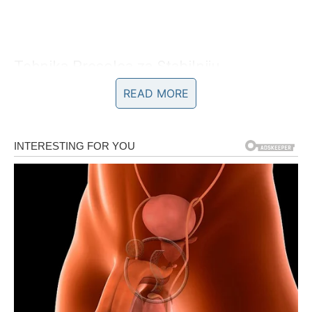
Tehnika Presolca za Stabilniju
Fermentaciju
READ MORE
Jedan od najstarijih i najpouzdanijih trikova za očuvanje
kvaliteta kiselog kupusa je tehnika poznata kao presolac.
Ovaj postupak uključuje prelijevanje tečnosti iz bureta
odozgo kako bi se eliminisao višak kiseonika i pročistila
salamura. Ovaj proces pomaže stabilizaciji fermentacije i
smanjuje rizik od stvaranja sluzi. Bitno je napomenuti da
se cijela salamura ne mijenja, jer bi to moglo narušiti
mikrobiološku ravnotežu —
doptunjavanje postojećih
tečnosti
je uvijek preporučljivije. Dodatno, preporučuje
se da se koristi drveni štap za miješanje salamure, jer
drvo ne reagira s kiselinama i osigurava bolju