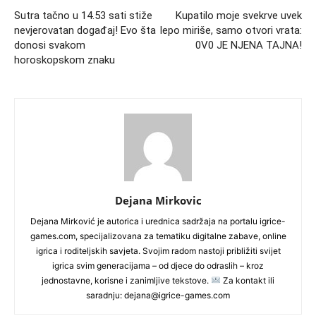
Sutra tačno u 14.53 sati stiže
Kupatilo moje svekrve uvek
nevjerovatan događaj! Evo šta
lepo miriše, samo otvori vrata:
donosi svakom
0V0 JE NJENA TAJNA!
horoskopskom znaku
Dejana Mirkovic
Dejana Mirković je autorica i urednica sadržaja na portalu igrice-
games.com, specijalizovana za tematiku digitalne zabave, online
igrica i roditeljskih savjeta. Svojim radom nastoji približiti svijet
igrica svim generacijama – od djece do odraslih – kroz
jednostavne, korisne i zanimljive tekstove.
Za kontakt ili
saradnju: dejana@igrice-games.com