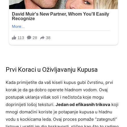
Prvi Koraci u Oživljavanju Kupusa
Kada primijetite da vaš kiseli kupus gubi čvrstinu, prvi
korak je da ga dobro operete hladnom vodom. Ovaj
postupak uklanja višak soli i nečistoća koje mogu
doprinijeti lošoj teksturi.
Jedan od efikasnih trikova
koji
mnogi domaćini koriste je potapanje kupusa u hladnu
vodu s kockicama leda. Ovaj proces pomaže “zategnuti”
listove i vratiti im dio hrskavosti, slično kao što to radimo