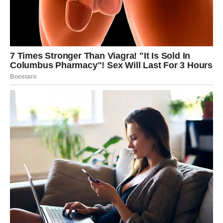
fermentaciju.
Pravilno Čuvanje Kiselog Kupusa
Da bi kiseli kupus ostao hrskav i svjež tokom zime, važno
je čuvati ga na pravoj temperaturi. Idealna temperatura za
fermentaciju je između 0 i 4°C. Ako je temperatura
previsoka, kupus se raspada; ako je preniska, može doći
do oštećenja. Najbolje posude za čuvanje kiselog kupusa
su drvene, keramičke ili staklene, jer metalne posude
mogu utjecati na boju i ukus. Također, važno je osigurati
da je posuda dobro zatvorena kako bi se spriječio unos
neželjenih bakterija i održala optimalna klima unutar
posude.