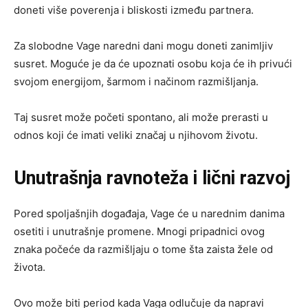
doneti više poverenja i bliskosti između partnera.
Za slobodne Vage naredni dani mogu doneti zanimljiv
susret. Moguće je da će upoznati osobu koja će ih privući
svojom energijom, šarmom i načinom razmišljanja.
Taj susret može početi spontano, ali može prerasti u
odnos koji će imati veliki značaj u njihovom životu.
Unutrašnja ravnoteža i lični razvoj
Pored spoljašnjih događaja, Vage će u narednim danima
osetiti i unutrašnje promene. Mnogi pripadnici ovog
znaka počeće da razmišljaju o tome šta zaista žele od
života.
Ovo može biti period kada Vaga odlučuje da napravi