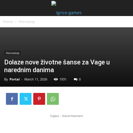
Home
Horoskop
Horoskop
Dolaze nove životne šanse za Vage u
narednim danima
By
Portal
-
March 11, 2026
1931
0
Oglasi - Advertisement