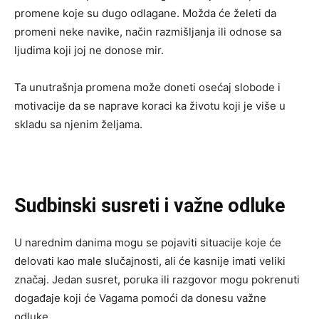
promene koje su dugo odlagane. Možda će želeti da
promeni neke navike, način razmišljanja ili odnose sa
ljudima koji joj ne donose mir.
Ta unutrašnja promena može doneti osećaj slobode i
motivacije da se naprave koraci ka životu koji je više u
skladu sa njenim željama.
Sudbinski susreti i važne odluke
U narednim danima mogu se pojaviti situacije koje će
delovati kao male slučajnosti, ali će kasnije imati veliki
značaj. Jedan susret, poruka ili razgovor mogu pokrenuti
događaje koji će Vagama pomoći da donesu važne
odluke.