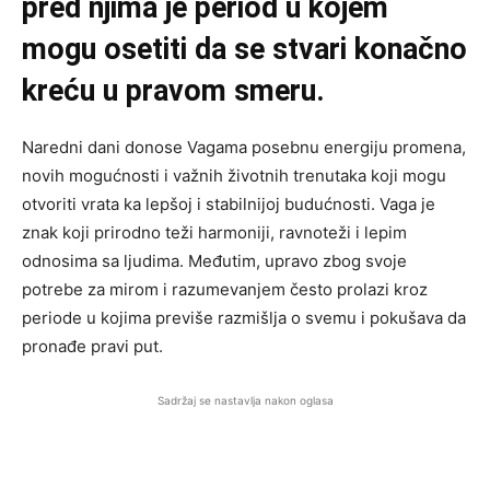
pred njima je period u kojem
mogu osetiti da se stvari konačno
kreću u pravom smeru.
Naredni dani donose Vagama posebnu energiju promena,
novih mogućnosti i važnih životnih trenutaka koji mogu
otvoriti vrata ka lepšoj i stabilnijoj budućnosti. Vaga je
znak koji prirodno teži harmoniji, ravnoteži i lepim
odnosima sa ljudima. Međutim, upravo zbog svoje
potrebe za mirom i razumevanjem često prolazi kroz
periode u kojima previše razmišlja o svemu i pokušava da
pronađe pravi put.
Sadržaj se nastavlja nakon oglasa