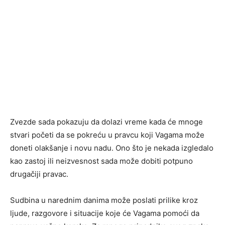
Zvezde sada pokazuju da dolazi vreme kada će mnoge
stvari početi da se pokreću u pravcu koji Vagama može
doneti olakšanje i novu nadu. Ono što je nekada izgledalo
kao zastoj ili neizvesnost sada može dobiti potpuno
drugačiji pravac.
Sudbina u narednim danima može poslati prilike kroz
ljude, razgovore i situacije koje će Vagama pomoći da