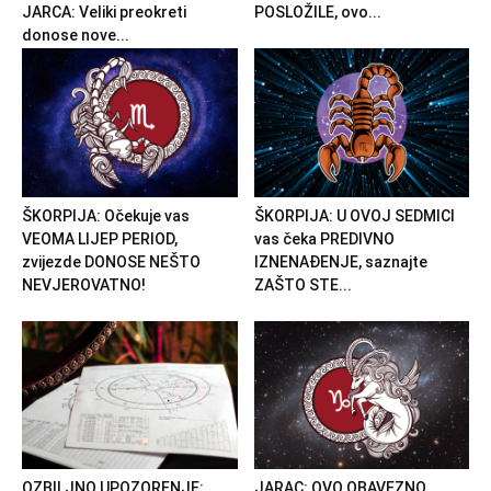
JARCA: Veliki preokreti
POSLOŽILE, ovo...
donose nove...
ŠKORPIJA: Očekuje vas
ŠKORPIJA: U OVOJ SEDMICI
VEOMA LIJEP PERIOD,
vas čeka PREDIVNO
zvijezde DONOSE NEŠTO
IZNENAĐENJE, saznajte
NEVJEROVATNO!
ZAŠTO STE...
OZBILJNO UPOZORENJE:
JARAC: OVO OBAVEZNO