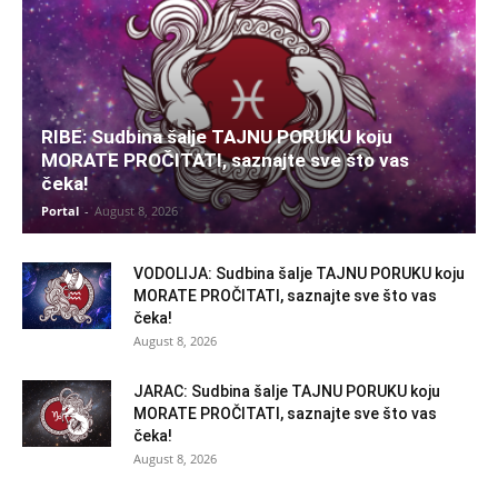
RIBE: Sudbina šalje TAJNU PORUKU koju
MORATE PROČITATI, saznajte sve što vas
čeka!
Portal
-
August 8, 2026
VODOLIJA: Sudbina šalje TAJNU PORUKU koju
MORATE PROČITATI, saznajte sve što vas
čeka!
August 8, 2026
JARAC: Sudbina šalje TAJNU PORUKU koju
MORATE PROČITATI, saznajte sve što vas
čeka!
August 8, 2026