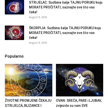
STRIJELAC: Sudbina šalje TAJNU PORUKU koju
MORATE PROČITATI, saznajte sve što vas
čeka!
August 8, 2026
ŠKORPIJA: Sudbina šalje TAJNU PORUKU koju
MORATE PROČITATI, saznajte sve što vas
čeka!
August 8, 2026
Popularno
ŽIVOTNE PROMJENE ČEKAJU
OVAN: SREĆA, PARE i LJUBAV,
STRIJELCA, BLIZANCE I
zvijezde su vam SVE