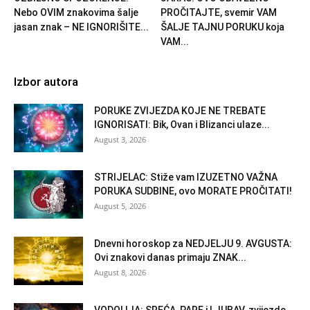
Nebo OVIM znakovima šalje
PROČITAJTE, svemir VAM
jasan znak – NE IGNORIŠITE...
ŠALJE TAJNU PORUKU koja
VAM...
Izbor autora
PORUKE ZVIJEZDA KOJE NE TREBATE
IGNORISATI: Bik, Ovan i Blizanci ulaze...
August 3, 2026
STRIJELAC: Stiže vam IZUZETNO VAŽNA
PORUKA SUDBINE, ovo MORATE PROČITATI!
August 5, 2026
Dnevni horoskop za NEDJELJU 9. AVGUSTA:
Ovi znakovi danas primaju ZNAK...
August 8, 2026
VODOLIJA: SREĆA, PARE i LJUBAV, zvijezde