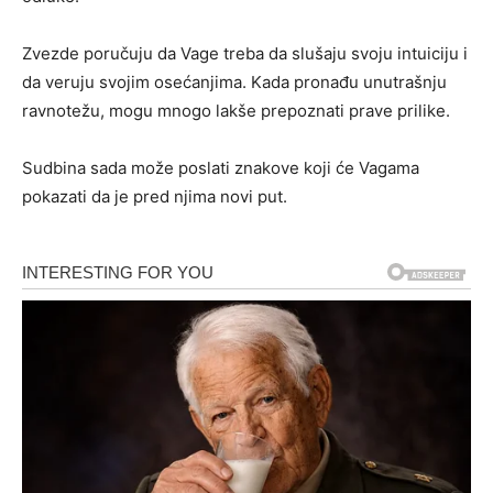
Zvezde poručuju da Vage treba da slušaju svoju intuiciju i
da veruju svojim osećanjima. Kada pronađu unutrašnju
ravnotežu, mogu mnogo lakše prepoznati prave prilike.
Sudbina sada može poslati znakove koji će Vagama
pokazati da je pred njima novi put.