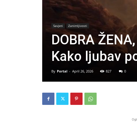
Savjeti
Zanimljivosti
DOBRA ŽENA
Kako ljubav p
By
Portal
-
April 26, 2026
827
0
Ogl