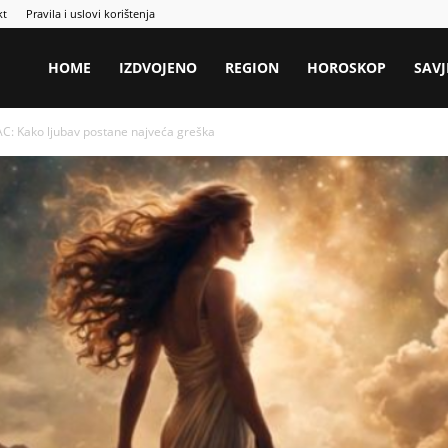
kt
Pravila i uslovi korištenja
HOME
IZDVOJENO
REGION
HOROSKOP
SAVJ
Kako ljubav postane najveća greška