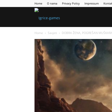
Home
O nama
Privacy Policy
Impressum
Konta
Games
Home
Savjeti
DOBRA ŽENA, POGREŠAN MUŠKARAC: 
Portal