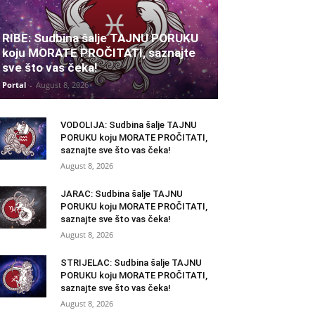
RIBE: Sudbina šalje TAJNU PORUKU
koju MORATE PROČITATI, saznajte
sve što vas čeka!
Portal
-
August 8, 2026
VODOLIJA: Sudbina šalje TAJNU
PORUKU koju MORATE PROČITATI,
saznajte sve što vas čeka!
August 8, 2026
JARAC: Sudbina šalje TAJNU
PORUKU koju MORATE PROČITATI,
saznajte sve što vas čeka!
August 8, 2026
STRIJELAC: Sudbina šalje TAJNU
PORUKU koju MORATE PROČITATI,
saznajte sve što vas čeka!
August 8, 2026