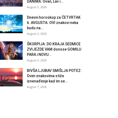
DANIMA: Ovan, Lav i...
August 5, 2026
Dnevni horoskop za ČETVRTAK
6. AVGUSTA: OVI znakovi neka
budu na...
August 5, 2026
ŠKORPIJA: DO KRAJA SEDMICE
ZVIJEZDE VAM donose GOMILU
PARA i NOVU...
August 4, 2026
BIVŠA LJUBAV SMIŠLJA POTEZ:
Ovim znakovima stiže
iznenađenje kad im se...
August 7, 2026