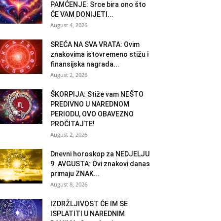
PAMĆENJE: Srce bira ono što
ĆE VAM DONIJETI...
August 4, 2026
SREĆA NA SVA VRATA: Ovim
znakovima istovremeno stižu i
finansijska nagrada...
August 2, 2026
ŠKORPIJA: Stiže vam NEŠTO
PREDIVNO U NAREDNOM
PERIODU, OVO OBAVEZNO
PROČITAJTE!
August 2, 2026
Dnevni horoskop za NEDJELJU
9. AVGUSTA: Ovi znakovi danas
primaju ZNAK...
August 8, 2026
IZDRŽLJIVOST ĆE IM SE
ISPLATITI U NAREDNIM