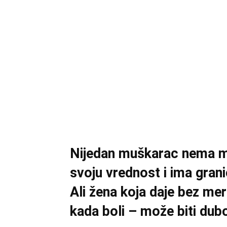
Nijedan muškarac nema mo
svoju vrednost i ima grani
Ali žena koja daje bez mer
kada boli – može biti du