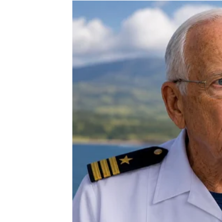
U toj potrazi za „onim dobrim“ gubi sebe. Po
čak i u svoju vrednost. Kada neko konstantno
vremenom počinješ da veruješ da si ti proble
počne da misli da nije dovoljno dobra.
Tu se često javlja i strah od samoće. Mnoge
je bolje imati nekoga nego biti same. Ali on
odnosu mnogo teža od samoće bez pogrešn
je i neshvaćena, nevoljena i emotivno iscrpl
Dobre žene često imaju i naviku da preuzi
poprave, da razumeju, da pronađu razlog zaš
projekat. Ljubav nije nešto što treba popravl