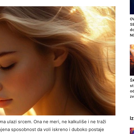
O
S
do
NO
ŠK
st
od
zv
I
a ulazi srcem. Ona ne meri, ne kalkuliše i ne traži
 njena sposobnost da voli iskreno i duboko postaje