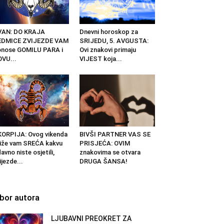
VAN: DO KRAJA
Dnevni horoskop za
EDMICE ZVIJEZDE VAM
SRIJEDU, 5. AVGUSTA:
nose GOMILU PARA i
Ovi znakovi primaju
VU...
VIJEST koja...
ORPIJA: Ovog vikenda
BIVŠI PARTNER VAS SE
iže vam SREĆA kakvu
PRISJEĆA: OVIM
avno niste osjetili,
znakovima se otvara
ijezde...
DRUGA ŠANSA!
zbor autora
LJUBAVNI PREOKRET ZA