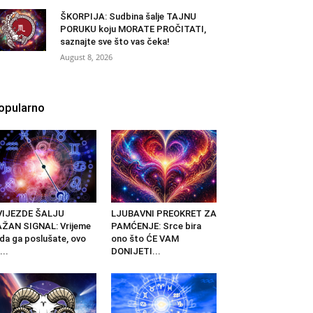
ŠKORPIJA: Sudbina šalje TAJNU
PORUKU koju MORATE PROČITATI,
saznajte sve što vas čeka!
August 8, 2026
opularno
VIJEZDE ŠALJU
LJUBAVNI PREOKRET ZA
ŽAN SIGNAL: Vrijeme
PAMĆENJE: Srce bira
 da ga poslušate, ovo
ono što ĆE VAM
...
DONIJETI...