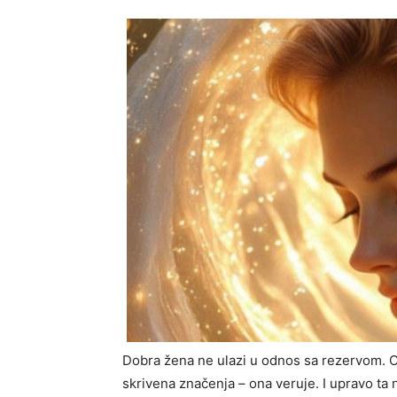
Dobra žena ne ulazi u odnos sa rezervom. On
skrivena značenja – ona veruje. I upravo ta