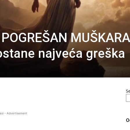
, POGREŠAN MUŠKARA
ostane najveća greška
S
asi - Advertisement
O