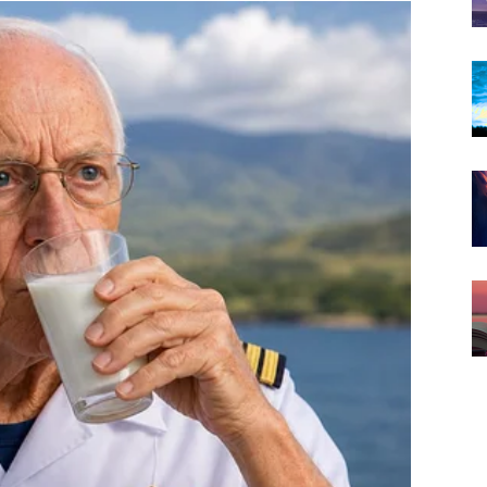
činje da sumnja u svoje osećaje, u svoje reakcije, pa
 umanjuje tvoje emocije ili prebacuje krivicu na tebe,
m. I to je najopasniji trenutak – kada dobra žena
 žene ostaju u odnosima koji ih povređuju jer veruju da
o što se retko kaže jeste da je usamljenost u lošem
e osobe. U takvom odnosu žena nije samo sama – ona
jena.
maju odgovornost za tuđe ponašanje. Pokušavaju da
to se druga strana ponaša loše. Ali ljubav nije
jati – ona treba da bude uzajamna, prirodna i iskrena.