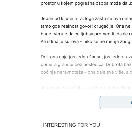
prostor u kojem pogrešna osoba može da uz
Jedan od ključnih razloga zašto se ova dinam
tamo gde realnost govori drugačije. Ona ne 
bude. Veruje da će ljubav promeniti, da će ra
Ali istina je surova – niko se ne menja zbog
Dok ona daje još jednu šansu, još jedno ra
pomera granice bez posledica. Dobrota bez g
počinje neravnoteža – ona daje sve više, a 
Još jedan važan faktor jeste emotivna dinam
nisu spremni za zdrav odnos često nesvesno
pažnje, pa povlačenje, pa opet pažnja. Ovaj
traži onaj „lep deo“ koji je bio na početku. 
što je nekada bilo ili što veruje da može pon