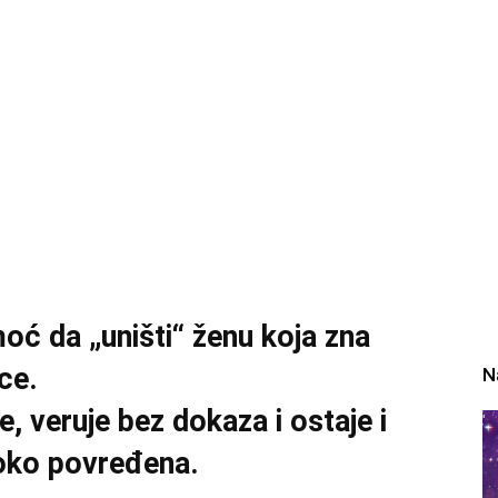
ć da „uništi“ ženu koja zna
ce.
N
e, veruje bez dokaza i ostaje i
boko povređena.