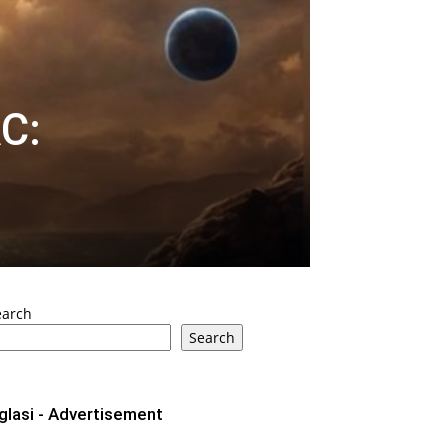
C:
earch
Search
glasi - Advertisement