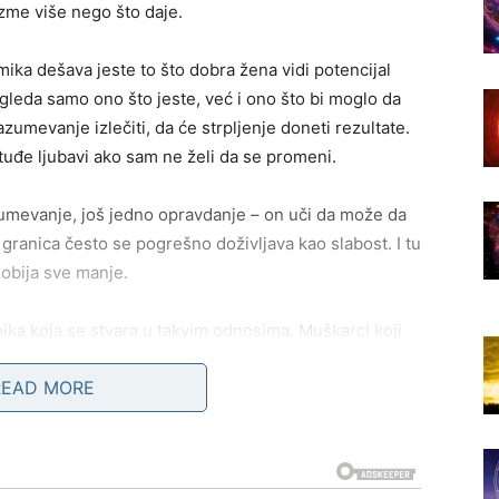
me više nego što daje.
ika dešava jeste to što dobra žena vidi potencijal
gleda samo ono što jeste, već i ono što bi moglo da
zumevanje izlečiti, da će strpljenje doneti rezultate.
 tuđe ljubavi ako sam ne želi da se promeni.
zumevanje, još jedno opravdanje – on uči da može da
ranica često se pogrešno doživljava kao slabost. I tu
dobija sve manje.
ika koja se stvara u takvim odnosima. Muškarci koji
 ili svesno koriste obrazac „toplo-hladno“ – malo
READ MORE
 obrazac stvara snažnu vezanost jer žena počinje da
Ona se ne vezuje za ono što trenutno jeste, već za ono
ovo biti.