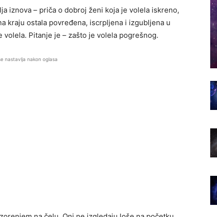
ja iznova – priča o dobroj ženi koja je volela iskreno,
a kraju ostala povređena, iscrpljena i izgubljena u
 volela. Pitanje je – zašto je volela pogrešnog.
se nastavlja nakon oglasa
ozorenjem na čelu. Oni ne izgledaju loše na početku.