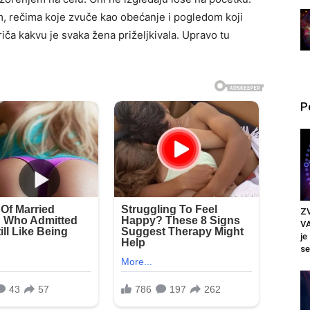
, rečima koje zvuče kao obećanje i pogledom koji
riča kakvu je svaka žena priželjkivala. Upravo tu
P
Z
VA
je
se