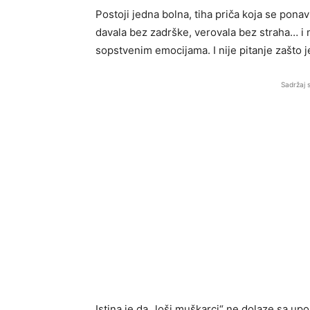
Postoji jedna bolna, tiha priča koja se ponavl
davala bez zadrške, verovala bez straha… i n
sopstvenim emocijama. I nije pitanje zašto je
Sadržaj 
Istina je da „loši muškarci“ ne dolaze sa up