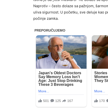
Naprotiv – često dolaze sa pažnjom, šarmom
uliva sigurnost. U početku, sve deluje kao p
počinje zamka.