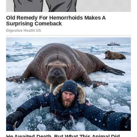
NAGRADA ZA NAJTEŽE BITKE
Škorpije su među najvećim miljenicima zvezda do kraja
godine, ali ne zato što im je put bio lak – već zato što je
bio najteži. Vi ste znak transformacije, bola, gubitka i
ponovnog rađanja. I sada dolazi trenutak u kojem se sve
to isplaćuje.
Na
životnom planu
, Škorpije ulaze u fazu oslobađanja.
Ljudi, odnosi i situacije koje su vas iscrpljivale odlaze,
često bez drame. Ono što ostaje – ima smisao. Osećate
da ponovo preuzimate kontrolu nad sopstvenim životom.
U
ljubavi
, ovo je sudbinski period. Neki odnosi se
završavaju, ali samo da bi se napravilo mesto za iskrenije
i dublje veze. Drugi se transformišu i postaju jači nego
ikada. Do kraja godine Škorpije osećaju strast, ali i mir –