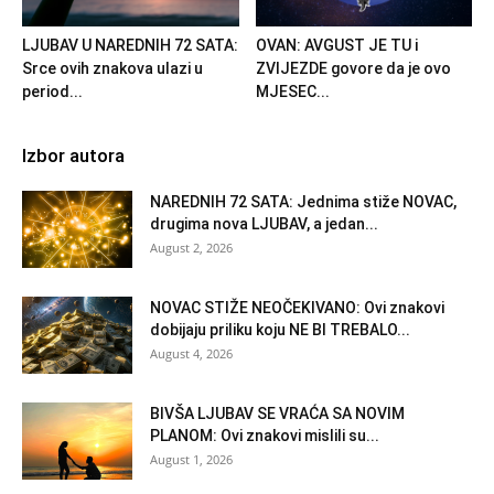
LJUBAV U NAREDNIH 72 SATA:
OVAN: AVGUST JE TU i
Srce ovih znakova ulazi u
ZVIJEZDE govore da je ovo
period...
MJESEC...
Izbor autora
NAREDNIH 72 SATA: Jednima stiže NOVAC,
drugima nova LJUBAV, a jedan...
August 2, 2026
NOVAC STIŽE NEOČEKIVANO: Ovi znakovi
dobijaju priliku koju NE BI TREBALO...
August 4, 2026
BIVŠA LJUBAV SE VRAĆA SA NOVIM
PLANOM: Ovi znakovi mislili su...
August 1, 2026