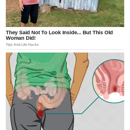
priznanje, unapređenje ili priliku da pokažu koliko zaista
vrede. Ovo je nagrada za sve trenutke kada ste sumnjali u
sebe, ali niste odustali.
U
ljubavi
, Lav više ne pristaje na polovične emocije. Do
kraja godine birate ono što vas raduje, inspiriše i smiruje.
Ako ste u vezi, odnos se podiže na viši nivo iskrenosti i
poštovanja. Ako ste slobodni, privlačite osobe koje vas
vide onakvima kakvi jeste – bez potrebe da se
dokazujete.
Na
unutrašnjem planu
, Lav konačno shvata da sreća ne
dolazi iz spoljašnjih potvrda, već iz samoprihvatanja. I
upravo zato zvezde stoje uz vas.
ŠKORPIJA – KARMIČKA