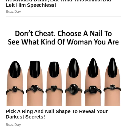
retku kombinaciju koju ne dobijaju često.
Na
duhovnom planu
, zvezde vam daju jasnoću. Vi sada
znate ko ste, šta želite i šta više nikada nećete tolerisati.
To znanje vam daje ogromnu moć.
RIBE – TIHA, ALI NAJDUBLJA
SREĆA
Ribe su možda najnežniji, ali i najzaštićeniji znak do kraja
godine. Vi ste mnogo davali, često bez očekivanja, i
upravo zato vam sada univerzum vraća – ali tiho, nežno i
duboko.
Na
emocionalnom planu
, Ribe ulaze u fazu isceljenja.