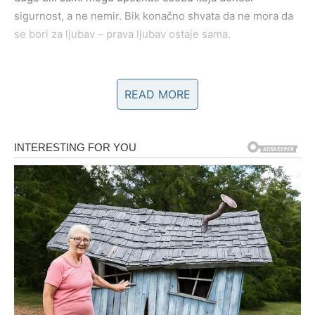
sigurnost, a ne nemir. Bik konačno shvata da ne mora da
se bori za ljubav – prava ljubav ostaje sama.
LAV – ZVEZDE VAM VRAĆAJU
READ MORE
SJAj, SAMOPOUZDANJE I
RADOST
Lavovi do kraja godine ulaze u fazu u kojoj se ponovo
osećaju kao svoji. Period sumnji, unutrašnjih borbi i
osećaja da dajete više nego što dobijate sada se
završava. Zvezde vas stavljaju u centar pažnje – ali ovaj
put ne zbog ega, već zbog autentičnosti.
Na
poslovnom i društvenom planu
, Lavovima se otvaraju
vrata. Ljudi vas primećuju, slušaju i uvažavaju. Vaše ideje
imaju težinu, a vaša reč vrednost. Mnogi Lavovi dobijaju