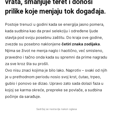
vrata, smanjuje teret i donosi
prilike koje menjaju tok događaja.
Postoje trenuci u godini kada se energija jasno pomera,
kada sudbina kao da pravi selekciju i određene ljude
stavlja pod svoju posebnu zaštitu. Do kraja ove godine,
zvezde su posebno naklonjene
četiri znaka zodijaka
.
Njima se život ne menja naglo i haotično, već smisleno,
pravedno i tačno onda kada su spremni da prime nagradu
za sve kroz šta su prošli.
Ovo nisu znaci kojima je bilo lako. Naprotiv – svaki od njih
je u prethodnom periodu nosio svoj krst, ćutao, trpeo,
gubio i ponovo se dizao. Upravo zato sada dolazi faza u
kojoj se karma okreće, prepreke se povlače, a sudbina
počinje da sarađuje.
Sadržaj se nastavlja nakon oglasa