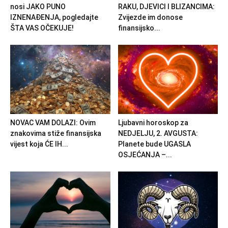
nosi JAKO PUNO
RAKU, DJEVICI I BLIZANCIMA:
IZNENAĐENJA, pogledajte
Zvijezde im donose
ŠTA VAS OČEKUJE!
finansijsko...
NOVAC VAM DOLAZI: Ovim
Ljubavni horoskop za
znakovima stiže finansijska
NEDJELJU, 2. AVGUSTA:
vijest koja ĆE IH...
Planete bude UGASLA
OSJEĆANJA –...