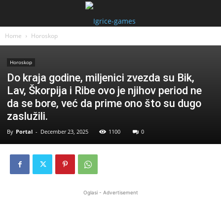
Home
Horoskop
Horoskop
Do kraja godine, miljenici zvezda su Bik,
Lav, Škorpija i Ribe ovo je njihov period ne
da se bore, već da prime ono što su dugo
zaslužili.
By
Portal
-
December 23, 2025
1100
0
Oglasi - Advertisement