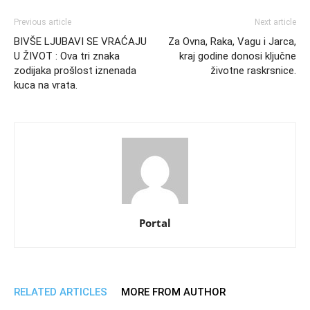
Previous article
Next article
BIVŠE LJUBAVI SE VRAĆAJU
Za Ovna, Raka, Vagu i Jarca,
U ŽIVOT : Ova tri znaka
kraj godine donosi ključne
zodijaka prošlost iznenada
životne raskrsnice.
kuca na vrata.
Portal
RELATED ARTICLES
MORE FROM AUTHOR