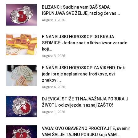
BLIZANCI: Sudbina vam BAŠ SADA
ISPUNJAVA SVE ŽELJE, razlog će vas...
August 3, 2026
FINANSIJSKI HOROSKOP DO KRAJA
SEDMICE: Jedan znak otkriva izvor zarade
koji...
August 3, 2026
FINANSIJSKI HOROSKOP ZA VIKEND: Dok
jedni broje neplanirane troškove, ovi
znakovi...
August 6, 2026
DJEVICA: STIŽE TI NAJVAŽNIJA PORUKA U
ŽIVOTU od zvijezda, saznaj ZAŠTO!
August 1, 2026
VAGA: OVO OBAVEZNO PROČITAJTE, svemir
VAM ŠALJE TAJNU PORUKU koja VAM...