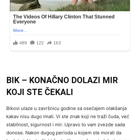
BIK – KONAČNO DOLAZI MIR
KOJI STE ČEKALI
Bikovi ulaze u završnicu godine sa osećajem olakšanja
kakav nisu dugo imali. Vi ste znak koji ne traži čuda, već
stabilnost, sigurnost i mir. Upravo to vam zvezde sada
donose. Nakon dugog perioda u kojem ste morali da