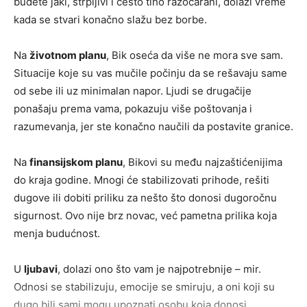
budete jaki, strpljivi i često tiho razočarani, dolazi vreme
kada se stvari konačno slažu bez borbe.
Na
životnom planu
, Bik oseća da više ne mora sve sam.
Situacije koje su vas mučile počinju da se rešavaju same
od sebe ili uz minimalan napor. Ljudi se drugačije
ponašaju prema vama, pokazuju više poštovanja i
razumevanja, jer ste konačno naučili da postavite granice.
Na
finansijskom planu
, Bikovi su među najzaštićenijima
do kraja godine. Mnogi će stabilizovati prihode, rešiti
dugove ili dobiti priliku za nešto što donosi dugoročnu
sigurnost. Ovo nije brz novac, već pametna prilika koja
menja budućnost.
U
ljubavi
, dolazi ono što vam je najpotrebnije – mir.
Odnosi se stabilizuju, emocije se smiruju, a oni koji su
dugo bili sami mogu upoznati osobu koja donosi