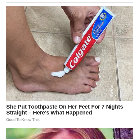
Srce se smiruje, rane zarastaju, a vera u ljubav se vraća.
Mnoge Ribe doživljavaju susret, razgovor ili unutrašnju
spoznaju koja im menja pogled na život.
U
ljubavi
, dolazi ono o čemu ste sanjali – razumevanje.
Bilo kroz postojeći odnos ili kroz novu osobu, osećate da
vas neko vidi, razume i prihvata bez potrebe da se
menjate.
Na
životnom i duhovnom planu
, Ribe do kraja godine
osećaju da su vođene. Intuicija vam je snažna, snovi jasni,
a znakovi univerzuma nepogrešivi. Vi znate kada treba
stati, a kada krenuti – i ne grešite.