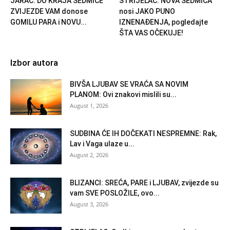
JARAC: DO KRAJA SEDMICE
STRIJELAC: NOVA SEDMICA
ZVIJEZDE VAM donose
nosi JAKO PUNO
GOMILU PARA i NOVU...
IZNENAĐENJA, pogledajte
ŠTA VAS OČEKUJE!
Izbor autora
BIVŠA LJUBAV SE VRAĆA SA NOVIM
PLANOM: Ovi znakovi mislili su...
August 1, 2026
SUDBINA ĆE IH DOČEKATI NESPREMNE: Rak,
Lav i Vaga ulaze u...
August 2, 2026
BLIZANCI: SREĆA, PARE i LJUBAV, zvijezde su
vam SVE POSLOŽILE, ovo...
August 3, 2026