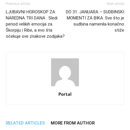
Previous article
Next article
LJUBAVNI HOROSKOP ZA
DO 31. JANUARA – SUDBINSKI
NAREDNA TRI DANA : Sledi
MOMENTI ZA BIKA: Sve što je
period velikih emocija za
sudbina namenila konačno
Škorpiju i Ribe, a evo šta
stiže
očekuje sve znakove zodijaka?
Portal
RELATED ARTICLES
MORE FROM AUTHOR