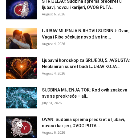
STRIJELAC: Sudbina sprema preokret u
ljubavi, novcu i karijeri, OVOG PUTA...
August 6, 2026
LJUBAV MIJENJA NJIHOVU SUDBINU: Ovan,
Vaga i Ribe očekuje novo životno...
August 4, 2026
Ljubavni horoskop za SRIJEDU, 5. AVGUSTA:
Neplaniran susret budi LJUBAV KOJA...
August 4, 2026
SUDBINA MIJENJA TOK: Kod ovih znakova
sve se preokreće – ali...
July 31, 2026
OVAN: Sudbina sprema preokret u ljubavi,
novcu i karijeri, OVOG PUTA...
August 6, 2026