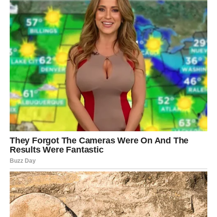
Počinjete da birate mir, čak i kada to znači da se
udaljavate od nekih ljudi ili situacija.
Ovo je period u kojem shvatate:
koliko ste ojačali
koliko ste izdržali
koliko ste porasli kroz bol
i koliko više ne pristajete na manje nego što zaslužujete
Sudbina vas do kraja januara ne menja spolja – ona vas
vraća sebi
.