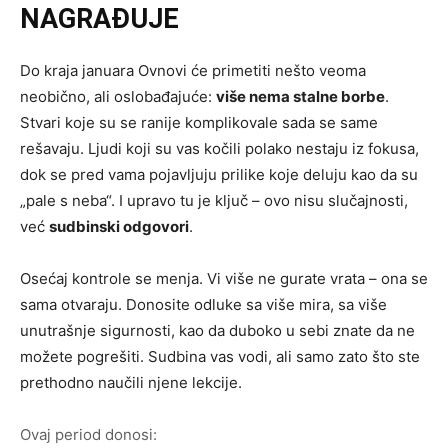
NAGRAĐUJE
Do kraja januara Ovnovi će primetiti nešto veoma
neobično, ali oslobađajuće:
više nema stalne borbe
.
Stvari koje su se ranije komplikovale sada se same
rešavaju. Ljudi koji su vas kočili polako nestaju iz fokusa,
dok se pred vama pojavljuju prilike koje deluju kao da su
„pale s neba“. I upravo tu je ključ – ovo nisu slučajnosti,
već
sudbinski odgovori
.
Osećaj kontrole se menja. Vi više ne gurate vrata – ona se
sama otvaraju. Donosite odluke sa više mira, sa više
unutrašnje sigurnosti, kao da duboko u sebi znate da ne
možete pogrešiti. Sudbina vas vodi, ali samo zato što ste
prethodno naučili njene lekcije.
Ovaj period donosi: