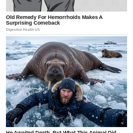
Ono što je važno jeste da:
ne potiskujete emocije
ne vraćate se iz straha od samoće
slušate unutrašnji glas, a ne tuđa mišljenja
Sudbina vam do kraja januara pokazuje da prava ljubav
ne
traži dokazivanje
, već hrabrost da budete ono što jeste.
POSAO I NOVAC – NAGRADE
KOJE STIŽU POSLE