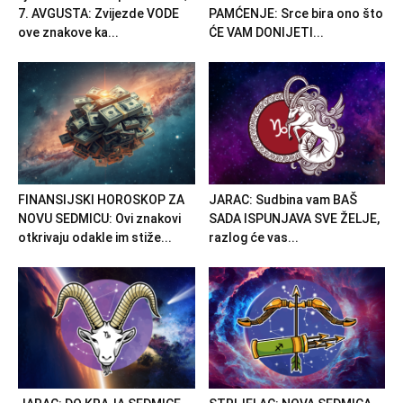
7. AVGUSTA: Zvijezde VODE
PAMĆENJE: Srce bira ono što
ove znakove ka...
ĆE VAM DONIJETI...
FINANSIJSKI HOROSKOP ZA
JARAC: Sudbina vam BAŠ
NOVU SEDMICU: Ovi znakovi
SADA ISPUNJAVA SVE ŽELJE,
otkrivaju odakle im stiže...
razlog će vas...