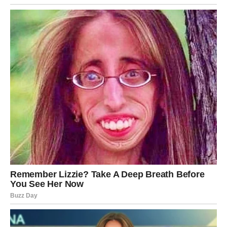
finansije se stabilizuju ili rastu
Novac sada dolazi kao
posledica
, a ne kao borba. Može
doći kroz povišicu, novi projekat, dodatni izvor prihoda ili
čak kroz iznenadnu pomoć koja rešava problem koji vas
je mučio. Najvažnije je da verujete sebi – jer sudbina sada
podržava vaše odluke, ali samo one koje dolaze iz
iskrene namere.
UNUTRAŠNJI PREOKRET –
OVAN VIŠE NIJE ISTI
Možda najveća promena do 31. januara ne dešava se
spolja, već
unutar vas
. Ovan prolazi kroz snažnu ličnu
transformaciju. Prestajete da se dokazujete onima koji
vas ne razumeju. Prestajete da nosite tuđe terete.