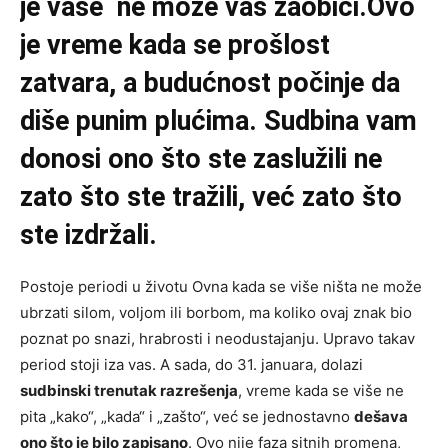
je vaše ne može vas zaobići.Ovo
je vreme kada se prošlost
zatvara, a budućnost počinje da
diše punim plućima. Sudbina vam
donosi ono što ste zaslužili ne
zato što ste tražili, već zato što
ste izdržali.
Postoje periodi u životu Ovna kada se više ništa ne može
ubrzati silom, voljom ili borbom, ma koliko ovaj znak bio
poznat po snazi, hrabrosti i neodustajanju. Upravo takav
period stoji iza vas. A sada, do 31. januara, dolazi
sudbinski trenutak razrešenja
, vreme kada se više ne
pita „kako“, „kada“ i „zašto“, već se jednostavno
dešava
ono što je bilo zapisano
. Ovo nije faza sitnih promena,