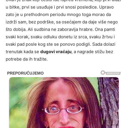
u bitke, prvi se usuđuje i prvi snosi posledice. Upravo
zato je u prethodnom periodu mnogo toga morao da
izdrži sam, bez podrške, sa osećajem da daje više nego
što dobija. Ali sudbina ne zaboravlja hrabre. Ona pamti
svaki korak, svaku odluku donetu iz srca, svaku žrtvu i
svaki pad posle kog ste se ponovo podigli. Sada dolazi
trenutak kada se
dugovi vraćaju
, a nagrade stižu bez
potrebe da ih tražite.