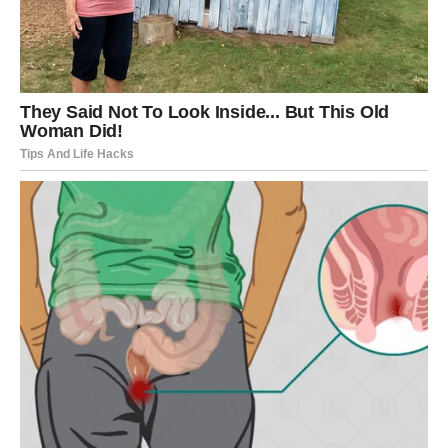
nivo – ili se završava ono što je odavno izgubilo smisao.
Nema više odlaganja, nema čekanja „boljeg trenutka“.
Sudbina sada zahteva jasnoću.
Oni Ovnovi koji su u stabilnim odnosima mogu doživeti
produbljenje veze, razgovore o budućnosti, zajedničkim
planovima ili čak važne odluke koje menjaju životni tok.
Emocije su snažne, ali iskrene. Više nema skrivanja
osećanja, jer duša traži istinu.
Za slobodne Ovnove, sudbina sprema
susret koji se ne
zaboravlja
. To može biti osoba koju tek upoznajete, ali sa
kojom se javlja osećaj prepoznavanja, kao da se znate
mnogo duže nego što jeste. Takođe, moguća je i pojava
osobe iz prošlosti – ali ne da biste se vratili unazad, već
da biste konačno zatvorili jedno poglavlje ili ga, ukoliko je
sudbina tako odredila, započeli na potpuno novim
osnovama.