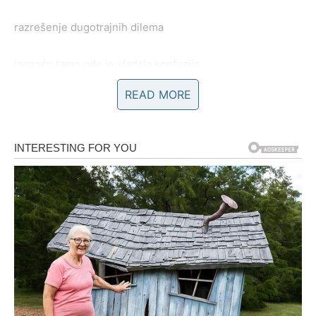
razrešenje dugotrajnih dilema
jasnoću tamo gde je vladala konfuzija
READ MORE
osećaj da ste „na svom mestu“
događaje koji menjaju pravac života
LJUBAV – SUDBINA SE NE
MOŽE ZAOBIĆI
Na polju ljubavi, do 31. januara Ovna očekuju
ključni
momenti istine
, oni trenuci kada se srce više ne može
ignorisati, a odnosi više ne mogu ostati u sivoj zoni. Ako
ste u vezi, ovo je period u kojem odnos ili prelazi na viši