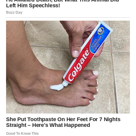
IZDRŽLJIVOSTI
Na poslovnom i finansijskom planu, Ovnovi ulaze u fazu
konkretnog razrešenja
. Sve ono što je delovalo kao da
stoji u mestu, sada počinje da se pomera. Do 31. januara
mnogi Ovnovi mogu doživeti preokret kroz ponudu,
razgovor, odluku nadređenih ili čak sopstvenu hrabru
odluku da preseku i krenu novim putem.
Ovo je period kada:
trud biva primećen
raniji rad donosi rezultate
dolazi potvrda da ste bili u pravu