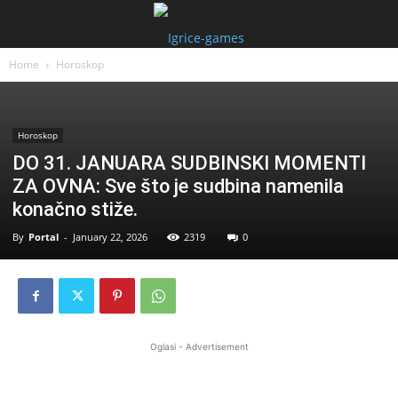
Home
Horoskop
Horoskop
DO 31. JANUARA SUDBINSKI MOMENTI
ZA OVNA: Sve što je sudbina namenila
konačno stiže.
By
Portal
-
January 22, 2026
2319
0
Oglasi - Advertisement