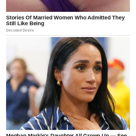
RIBE – MAGIJA KOJA DODIRUJE
DUŠU
Ribe su znak intuicije, snova i dubokih emocija. Do 14.
februara zvezde vam pripremaju
najnežnije, ali i
najdublje iznenađenje
. Ovo je period u kome se osećaji
pojačavaju, ali ne da bi boleli – već da bi
iscelili
.
Sudbinski znak
Ribe mogu doživeti:
emotivni susret koji budi osećaj prepoznavanja