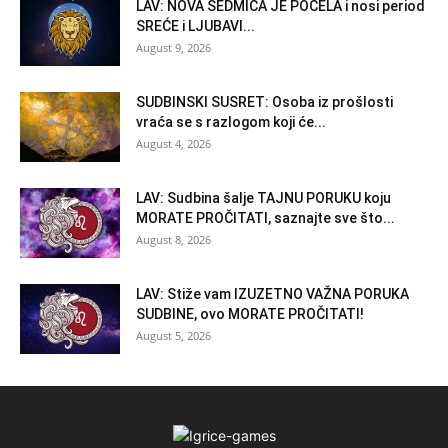
LAV: NOVA SEDMICA JE POČELA i nosi period
SREĆE i LJUBAVI...
August 9, 2026
SUDBINSKI SUSRET: Osoba iz prošlosti
vraća se s razlogom koji će...
August 4, 2026
LAV: Sudbina šalje TAJNU PORUKU koju
MORATE PROČITATI, saznajte sve što...
August 8, 2026
LAV: Stiže vam IZUZETNO VAŽNA PORUKA
SUDBINE, ovo MORATE PROČITATI!
August 5, 2026