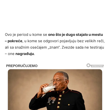
Ovo je period u kome se
ono što je dugo stajalo u mestu
– pokreće
, u kome se odgovori pojavljuju bez velikih reči,
ali sa snažnim osećajem „znam“. Zvezde sada ne testiraju
– one
nagrađuju
.