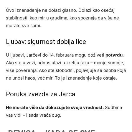
Ovo iznenađenje ne dolazi glasno. Dolazi kao osećaj
stabilnosti, kao mir u grudima, kao spoznaja da više ne
morate sve sami.
Ljubav: sigurnost dobija lice
U ljubavi, Jarčevi do 14. februara mogu doživeti
potvrdu
.
Ako ste u vezi, odnos ulazi u zreliju fazu – manje sumnje,
više poverenja. Ako ste slobodni, pojavljuje se osoba koja
ne unosi haos, već mir. To je iznenađenje koje ostaje.
Poruka zvezda za Jarca
Ne morate više da dokazujete svoju vrednost.
Sudbina
vas vidi – i sada vraća dug.