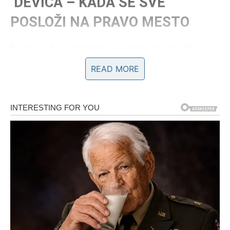
DEVICA – KADA SE SVE
POSLOŽI NA PRAVO MESTO
Device su dugo analizirale, popravljale, davale više nego
što su dobijale. Do 14. februara zvezde donose
READ MORE
iznenađenje koje donosi jasnoću
– i konačno olakšanje.
Iznenađenje kroz razumevanje
Ono što dolazi Devici nije haotično. To je iznenađenje
koje
razrešava
:
istina koju ste čekali
razgovor koji skida teret
odluka koja donosi mir