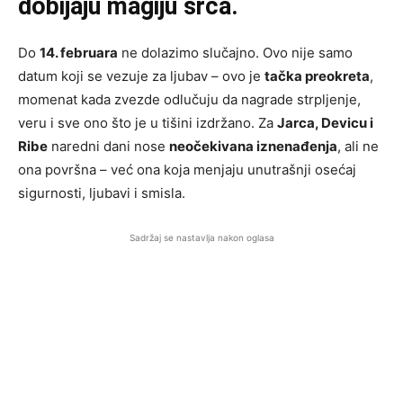
dobijaju magiju srca.
Do
14. februara
ne dolazimo slučajno. Ovo nije samo
datum koji se vezuje za ljubav – ovo je
tačka preokreta
,
momenat kada zvezde odlučuju da nagrade strpljenje,
veru i sve ono što je u tišini izdržano. Za
Jarca, Devicu i
Ribe
naredni dani nose
neočekivana iznenađenja
, ali ne
ona površna – već ona koja menjaju unutrašnji osećaj
sigurnosti, ljubavi i smisla.
Sadržaj se nastavlja nakon oglasa