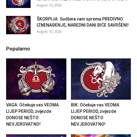
August 10, 2026
ŠKORPIJA: Sudbina vam sprema PREDIVNO
IZNENAĐENJE, NAREDNI DANI BIĆE SAVRŠENI!
August 10, 2026
Popularno
VAGA: Očekuje vas VEOMA
BIK: Očekuje vas VEOMA
LIJEP PERIOD, zvijezde
LIJEP PERIOD, zvijezde
DONOSE NEŠTO
DONOSE NEŠTO
NEVJEROVATNO!
NEVJEROVATNO!