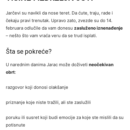
Jarčevi su navikli da nose teret. Da ćute, traju, rade i
čekaju pravi trenutak. Upravo zato, zvezde su do 14.
februara odlučile da vam donesu
zasluženo iznenađenje
– nešto što vam vraća veru da se trud isplati.
Šta se pokreće?
U narednim danima Jarac može doživeti
neočekivan
obrt
:
razgovor koji donosi olakšanje
priznanje koje niste tražili, ali ste zaslužili
poruku ili susret koji budi emocije za koje ste mislili da su
potisnute