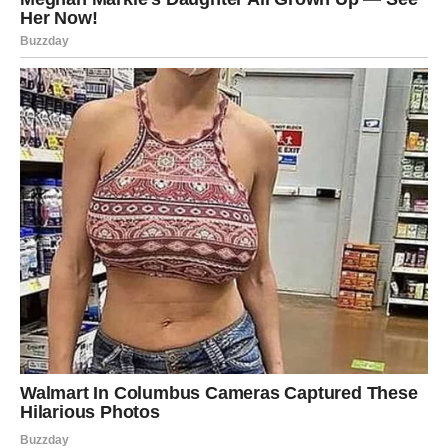
poruku koja dolazi baš u pravom trenutku
unutrašnju spoznaju da ste zaštićeni i vođeni
Ovo iznenađenje ne mora biti dramatično. Može biti tiho –
ali menja sve.
Ljubav: srce prepoznaje istinu
U ljubavi, Ribe do 14. februara ulaze u
posebnu vibraciju
.
Zauzete Ribe osećaju dublju povezanost, dok slobodne
mogu upoznati osobu koja ih razume bez mnogo reči.
Ovo je ljubav koja se oseća, ne objašnjava.
Poruka zvezda za Ribe
Verujte svojoj intuiciji.
Iznenađenje koje dolazi je dokaz
da niste pogrešili što ste verovali.