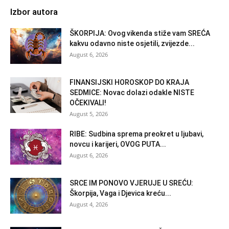
Izbor autora
ŠKORPIJA: Ovog vikenda stiže vam SREĆA
kakvu odavno niste osjetili, zvijezde...
August 6, 2026
FINANSIJSKI HOROSKOP DO KRAJA
SEDMICE: Novac dolazi odakle NISTE
OČEKIVALI!
August 5, 2026
RIBE: Sudbina sprema preokret u ljubavi,
novcu i karijeri, OVOG PUTA...
August 6, 2026
SRCE IM PONOVO VJERUJE U SREĆU:
Škorpija, Vaga i Djevica kreću...
August 4, 2026