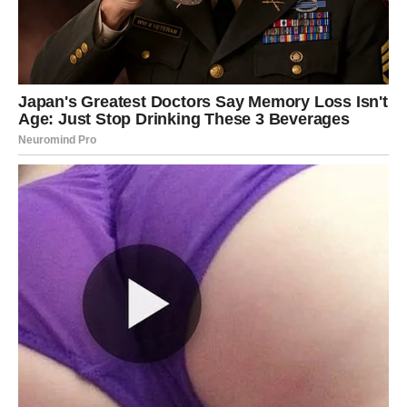
U ovom periodu shvatate da ne morate više da se trudite
oko onih koji ne znaju da uzvrate. Zvezde vas vode ka
jednostavnijem, zdravijem izboru.
Ljubav: manje analize, više osećaja
Do 14. februara Device ulaze u fazu u kojoj
srce dobija
prednost nad razumom
. Ako ste u vezi, sitni
nesporazumi se rešavaju iskrenošću. Ako ste slobodni,
može se pojaviti osoba koja vas prihvata takve kakvi jeste
– bez potrebe da se menjate.
Poruka zvezda za Devicu
Ne mora sve biti savršeno da bi bilo pravo.
Iznenađenje
koje dolazi vraća vam osmeh i poverenje.