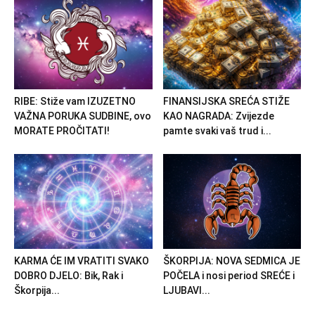
RIBE: Stiže vam IZUZETNO
FINANSIJSKA SREĆA STIŽE
VAŽNA PORUKA SUDBINE, ovo
KAO NAGRADA: Zvijezde
MORATE PROČITATI!
pamte svaki vaš trud i...
KARMA ĆE IM VRATITI SVAKO
ŠKORPIJA: NOVA SEDMICA JE
DOBRO DJELO: Bik, Rak i
POČELA i nosi period SREĆE i
Škorpija...
LJUBAVI...