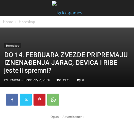
Home
Horoskop
Horoskop
DO 14. FEBRUARA ZVEZDE PRIPREMAJU
IZNENAĐENJA JARAC, DEVICA I RIBE
jeste li spremni?
By
Portal
-
February 2, 2026
3995
0
Oglasi - Advertisement