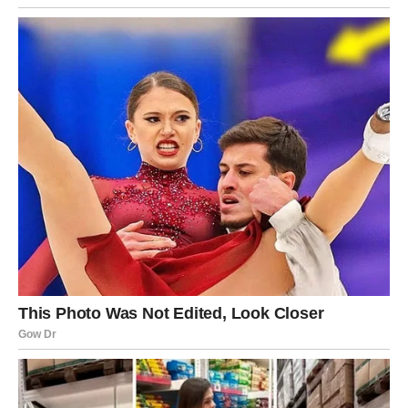
Za zauzete – osećaj poverenja.
Za slobodne – neko ozbiljan ulazi u tvoj život.
VODOLIJA – PREOKRET U
EMOCIJAMA
Vodolija danas može doživeti neočekivanu promenu u
ljubavi, jer neko iznenada pokazuje emocije koje nisi
očekivao.
Za zauzete – razgovor koji menja odnos.
Za slobodne – iznenadni kontakt.