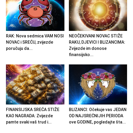
RAK: Nova sedmica VAM NOSI
NEOČEKIVANI NOVAC STIŽE
NOVAC i SREĆU, zvijezde
RAKU, DJEVICI I BLIZANCIMA:
poručuju da...
Zvijezde im donose
finansijsko...
FINANSIJSKA SREĆA STIŽE
BLIZANCI: Očekuje vas JEDAN
KAO NAGRADA: Zvijezde
OD NAJSREĆNIJIH PERIODA
pamte svaki vaš trud i...
ove GODINE, pogledajte šta...