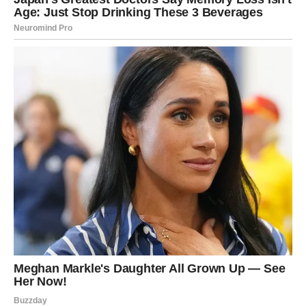
Za zauzete – strast, ali i iskren razgovor.
Za slobodne – jaka hemija sa nekim novim.
STRELAC – LJUBAVNA SREĆA
Strelac danas ima jedan od lepših ljubavnih dana, jer
dolazi trenutak koji vraća veru u ljubav.
Za zauzete – radost i zajednički planovi.
Za slobodne – sudbinski susret ili lepa vest.
JARAC – STABILNOST I
SIGURNOST
Jarac danas oseća sigurnost u ljubavi, jer odnos u kojem
si dobija na stabilnosti i jasnoći.