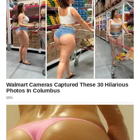
RIBE – INTUICIJA TE NE VARA
Ribe danas treba da slušaju svoj unutrašnji osećaj, jer on
jasno pokazuje ko je iskren, a ko ne.
Za zauzete – emocionalna povezanost.
Za slobodne – prepoznaćeš pravu osobu.