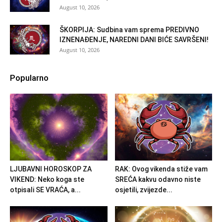
August 10, 2026
ŠKORPIJA: Sudbina vam sprema PREDIVNO
IZNENAĐENJE, NAREDNI DANI BIĆE SAVRŠENI!
August 10, 2026
Popularno
LJUBAVNI HOROSKOP ZA
RAK: Ovog vikenda stiže vam
VIKEND: Neko koga ste
SREĆA kakvu odavno niste
otpisali SE VRAĆA, a...
osjetili, zvijezde...