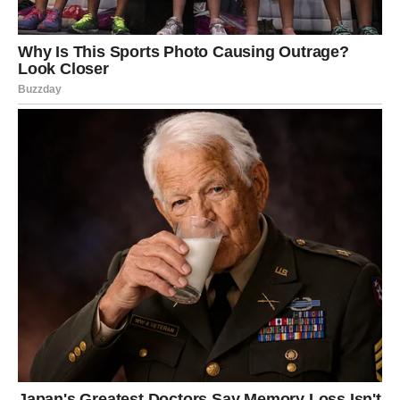
Za slobodne – ne žuri sa odlukama.
VAGA – PORUKA KOJA DONOSI
OSMEH
Vaga danas može dobiti poruku koja donosi radost, jer
neko misli na tebe više nego što pokazuje.
Za zauzete – lepi trenuci i pažnja.
Za slobodne – flert koji može prerasti u nešto više.
ŠKORPIJA – STRAST I ISTINA
Škorpija danas ulazi u intenzivan emotivni dan, jer dolazi
do izražaja sve ono što je bilo potisnuto.