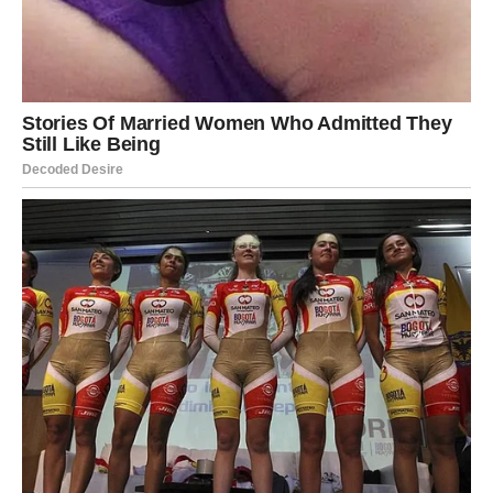
Lav danas dolazi do saznanja koje može promeniti pogled
na partnera ili odnos u kojem se nalaziš, ali to je potrebno
da bi mogao da ideš dalje bez iluzija.
Za zauzete – otvoren razgovor.
Za slobodne – neko pokazuje pravo lice.
DEVICA – TIŠINA KOJA GOVORI
MNOGO
Devica danas može osetiti distancu u odnosu, ali ta tišina
nije slučajna – ona nosi poruku da je vreme za
razmišljanje i preispitivanje.
Za zauzete – potrebno je više razumevanja.