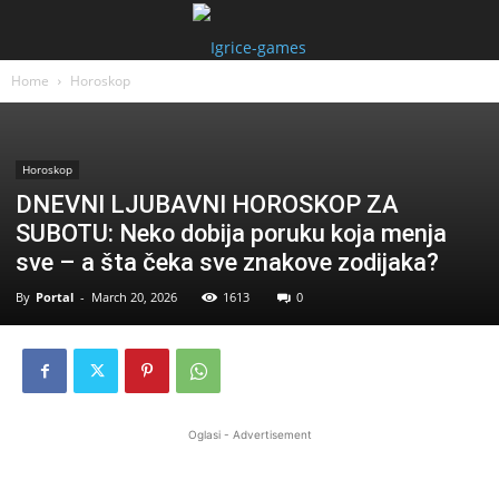
Home
Horoskop
Horoskop
DNEVNI LJUBAVNI HOROSKOP ZA
SUBOTU: Neko dobija poruku koja menja
sve – a šta čeka sve znakove zodijaka?
By
Portal
-
March 20, 2026
1613
0
Oglasi - Advertisement