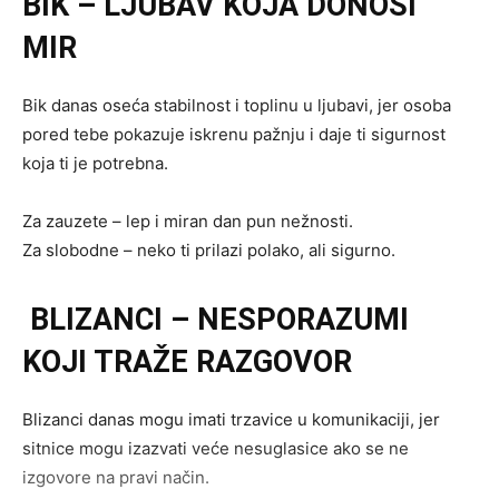
BIK – LJUBAV KOJA DONOSI
MIR
Bik danas oseća stabilnost i toplinu u ljubavi, jer osoba
pored tebe pokazuje iskrenu pažnju i daje ti sigurnost
koja ti je potrebna.
Za zauzete – lep i miran dan pun nežnosti.
Za slobodne – neko ti prilazi polako, ali sigurno.
BLIZANCI – NESPORAZUMI
KOJI TRAŽE RAZGOVOR
Blizanci danas mogu imati trzavice u komunikaciji, jer
sitnice mogu izazvati veće nesuglasice ako se ne
izgovore na pravi način.