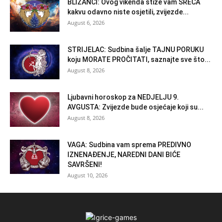
BLIZANCI: Ovog vikenda stiže vam SREĆA
kakvu odavno niste osjetili, zvijezde...
August 6, 2026
STRIJELAC: Sudbina šalje TAJNU PORUKU
koju MORATE PROČITATI, saznajte sve što...
August 8, 2026
Ljubavni horoskop za NEDJELJU 9.
AVGUSTA: Zvijezde bude osjećaje koji su...
August 8, 2026
VAGA: Sudbina vam sprema PREDIVNO
IZNENAĐENJE, NAREDNI DANI BIĆE
SAVRŠENI!
August 10, 2026