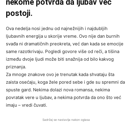
nekome potvrda da ljubav već
postoji.
Ova nedelja nosi jednu od najnežnijih i najdubljih
ljubavnih energija u skorije vreme. Ovo nije dan burnih
svađa ni dramatičnih preokreta, već dan kada se emocije
same razotkrivaju. Pogledi govore više od reči, a tišina
između dvoje ljudi može biti snažnija od bilo kakvog
priznanja.
Za mnoge znakove ovo je trenutak kada shvataju šta
zaista osećaju, koga žele pored sebe i gde su spremni da
spuste gard. Nekima dolazi nova romansa, nekima
povratak vere u ljubav, a nekima potvrda da ono što već
imaju – vredi čuvati.
Sadržaj se nastavlja nakon oglasa