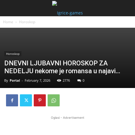
Home
Horoskop
Horoskop
DNEVNI LJUBAVNI HOROSKOP ZA
NEDELJU nekome je romansa u najavi…
By
Portal
-
February 7, 2026
2776
0
Oglasi - Advertisement