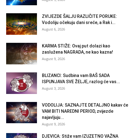
ZVIJEZDE ŠALJU RAZLIČITE PORUKE:
Vodoliju očekuju dani sreće, a Rak i...
August 6, 2026
KARMA STIŽE: Ovaj put dolazi kao
zaslužena NAGRADA, ne kao kazna!
August 9, 2026
BLIZANCI: Sudbina vam BAŠ SADA
ISPUNJAVA SVE ŽELJE, razlog će vas...
August 3, 2026
VODOLIJA: SAZNAJTE DETALJNO kakav će
VAM BITI NAREDNI PERIOD, zvijezde
najavljuju...
August 9, 2026
DJEVICA: Stiže vam IZUZETNO VAŽNA