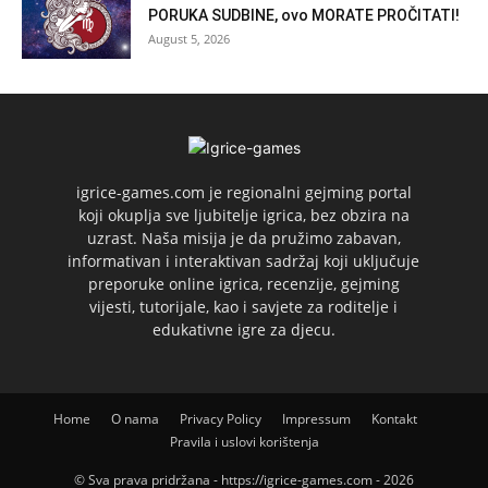
PORUKA SUDBINE, ovo MORATE PROČITATI!
August 5, 2026
igrice-games.com je regionalni gejming portal
koji okuplja sve ljubitelje igrica, bez obzira na
uzrast. Naša misija je da pružimo zabavan,
informativan i interaktivan sadržaj koji uključuje
preporuke online igrica, recenzije, gejming
vijesti, tutorijale, kao i savjete za roditelje i
edukativne igre za djecu.
Home
O nama
Privacy Policy
Impressum
Kontakt
Pravila i uslovi korištenja
© Sva prava pridržana - https://igrice-games.com - 2026