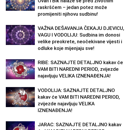
Ovan i Bik nalaze se pred životnim
raskršćem – jedan potez može
promijeniti njihovu sudbinu!
VAŽNA DEŠAVANJA ČEKAJU DJEVICU,
VAGU I VODOLIJU: Sudbina im donosi
velike preokrete, neočekivane vijesti i
odluke koje mijenjaju sve!
RIBE: SAZNAJTE DETALJNO kakav će
VAM BITI NAREDNI PERIOD, zvijezde
najavljuju VELIKA IZNENAĐENJA!
VODOLIJA: SAZNAJTE DETALJNO
kakav će VAM BITI NAREDNI PERIOD,
zvijezde najavljuju VELIKA
IZNENAĐENJA!
JARAC: SAZNAJTE DETALJNO kakav