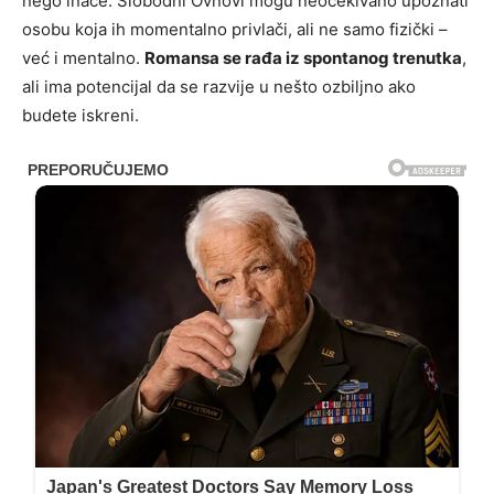
nego inače. Slobodni Ovnovi mogu neočekivano upoznati
osobu koja ih momentalno privlači, ali ne samo fizički –
već i mentalno.
Romansa se rađa iz spontanog trenutka
,
ali ima potencijal da se razvije u nešto ozbiljno ako
budete iskreni.