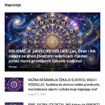
Najnovije
VRIJEME JE ZA VELIKE ODLUKE: Lav, Ovan i Bik
nalaze se pred životnim raskršćem – jedan
potez može promijeniti njihovu sudbinu!
Portal
-
August 9, 2026
VAŽNA DEŠAVANJA ČEKAJU DJEVICU, VAGU I
VODOLIJU: Sudbina im donosi velike preokrete,
neočekivane vijesti i odluke koje mijenjaju sve!
August 9, 2026
RIBE: SAZNAJTE DETALJNO kakav će VAM BITI