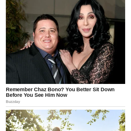
Romansa dolazi tiho, ali sa jasnom namerom.
VODOLIJA
Neočekivana emocija vas može iznenaditi. Ako ste u vezi,
partner vam može pokazati emocije na način koji vas
duboko dira. Slobodne Vodolije mogu započeti neobičnu,
ali vrlo snažnu romansu.
Ljubav danas dolazi onda kada
joj se najmanje nadate.
RIBE
Vi ste danas znak sa najjačom ljubavnom intuicijom. Ako
ste u vezi, emocije su duboke, čiste i iskrene. Slobodne
Ribe mogu doživeti
sudbinski susret
– osobu koja ih
razume bez mnogo reči. Ovo je dan kada se ljubav oseća