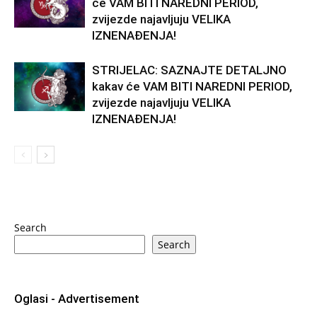
će VAM BITI NAREDNI PERIOD,
zvijezde najavljuju VELIKA
IZNENAĐENJA!
STRIJELAC: SAZNAJTE DETALJNO
kakav će VAM BITI NAREDNI PERIOD,
zvijezde najavljuju VELIKA
IZNENAĐENJA!
Search
Search
Oglasi - Advertisement