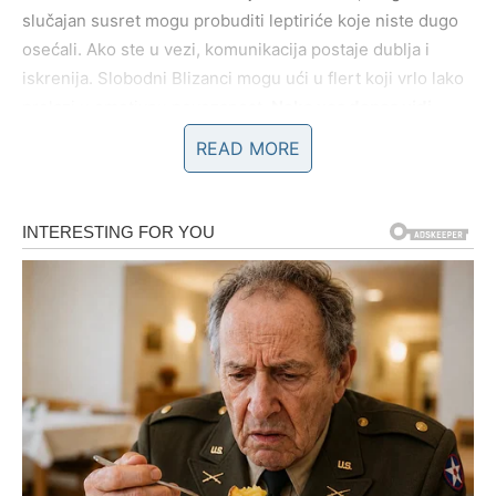
slučajan susret mogu probuditi leptiriće koje niste dugo
osećali. Ako ste u vezi, komunikacija postaje dublja i
iskrenija. Slobodni Blizanci mogu ući u flert koji vrlo lako
prelazi u emotivnu povezanost.
Neko vas danas vidi
onakvima kakvi zaista jeste.
READ MORE
RAK
Ovo je jedan od vaših emotivno najjačih dana. Ako ste u
vezi, danas se brišu stare sumnje i jača osećaj
pripadnosti. Slobodni Rakovi mogu osetiti snažnu
emotivnu privlačnost prema osobi koja im budi sigurnost i
razumevanje.
Romansa može početi vrlo nežno
, ali sa
dubinom koja obećava trajnost.
LAV