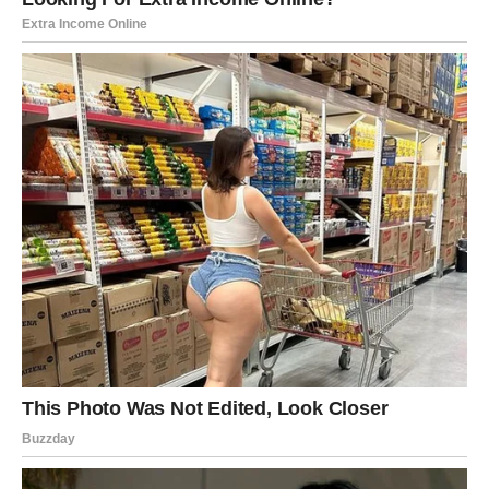
romansa koja se ne zaboravlja lako.
STRELAC
Ljubav vam danas dolazi kroz smeh, spontanost i osećaj
slobode. Ako ste u vezi, zajednički trenutci donose radost
i podsećaju vas zašto ste zajedno. Slobodni Strelčevi
mogu ući u romansu sa osobom koja ih mentalno
inspiriše.
Nešto što počne neobavezno može postati
veoma ozbiljno.
JARAC
Emocije su stabilne, ali snažne. Ako ste zauzeti, danas se
jača poverenje i osećaj sigurnosti. Slobodni Jarčevi mogu
privući osobu koja želi ozbiljnu vezu, bez igrica.