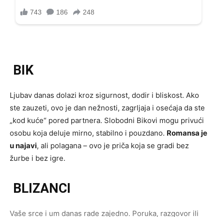
BIK
Ljubav danas dolazi kroz sigurnost, dodir i bliskost. Ako
ste zauzeti, ovo je dan nežnosti, zagrljaja i osećaja da ste
„kod kuće“ pored partnera. Slobodni Bikovi mogu privući
osobu koja deluje mirno, stabilno i pouzdano.
Romansa je
u najavi
, ali polagana – ovo je priča koja se gradi bez
žurbe i bez igre.
BLIZANCI
Vaše srce i um danas rade zajedno. Poruka, razgovor ili