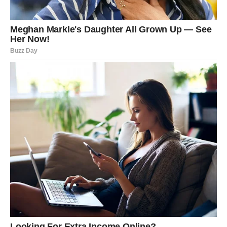
VAGA
Jedan od najromantičnijih znakova dana. Ako ste zauzeti,
danas se vraća harmonija i osećaj zaljubljenosti.
Slobodne Vage mogu upoznati osobu koja ih osvaja
manirima, pažnjom i toplinom.
Romansa je veoma
izvesna
, posebno ako se prepustite emocijama bez
previše razmišljanja.
ŠKORPIJA
Strasti su duboke, ali kontrolisane. Ako ste u vezi, danas
se može desiti snažno emotivno priznanje ili trenutak
potpune bliskosti. Slobodne Škorpije mogu privući osobu
sa kojom se oseća jaka hemija od prvog trenutka.
Ovo je