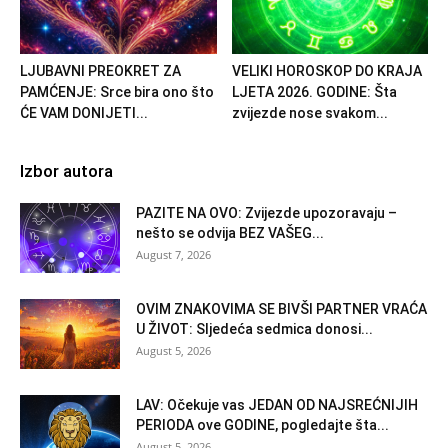
LJUBAVNI PREOKRET ZA
VELIKI HOROSKOP DO KRAJA
PAMĆENJE: Srce bira ono što
LJETA 2026. GODINE: Šta
ĆE VAM DONIJETI...
zvijezde nose svakom...
Izbor autora
PAZITE NA OVO: Zvijezde upozoravaju –
nešto se odvija BEZ VAŠEG...
August 7, 2026
OVIM ZNAKOVIMA SE BIVŠI PARTNER VRAĆA
U ŽIVOT: Sljedeća sedmica donosi...
August 5, 2026
LAV: Očekuje vas JEDAN OD NAJSREĆNIJIH
PERIODA ove GODINE, pogledajte šta...
August 5, 2026