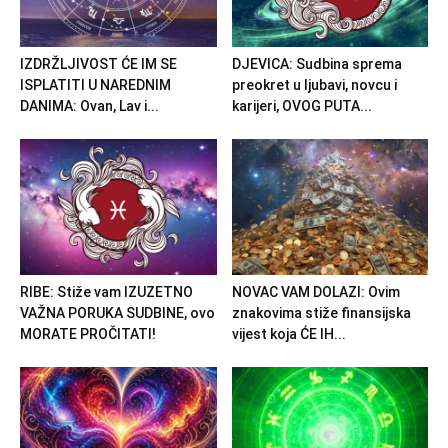
IZDRŽLJIVOST ĆE IM SE
DJEVICA: Sudbina sprema
ISPLATITI U NAREDNIM
preokret u ljubavi, novcu i
DANIMA: Ovan, Lav i...
karijeri, OVOG PUTA...
RIBE: Stiže vam IZUZETNO
NOVAC VAM DOLAZI: Ovim
VAŽNA PORUKA SUDBINE, ovo
znakovima stiže finansijska
MORATE PROČITATI!
vijest koja ĆE IH...