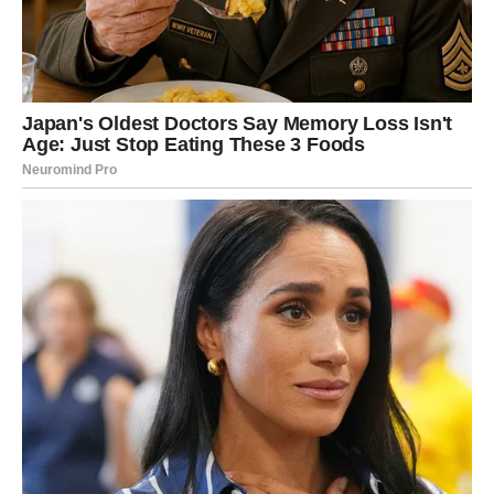
Vi danas zračite posebnom toplinom. Ako ste zauzeti,
partner vam pokazuje koliko vas ceni i voli, možda čak i
kroz priznanje koje niste očekivali. Slobodni Lavovi mogu
započeti romantičnu priču koja počinje kao igra, ali brzo
dobija ozbiljniji ton.
Neko se zaljubljuje u vašu energiju i
harizmu.
DEVICA
Ljubav danas dolazi tiho i nenametljivo. Ako ste u vezi,
osećate stabilnost i mir, ali i potrebu da pokažete emocije
kroz brigu i pažnju. Slobodne Device mogu shvatiti da im
je neko već duže vreme emotivno blizak, ali to tek sada
postaje jasno.
Romansa se rađa iz poverenja i
razumevanja.