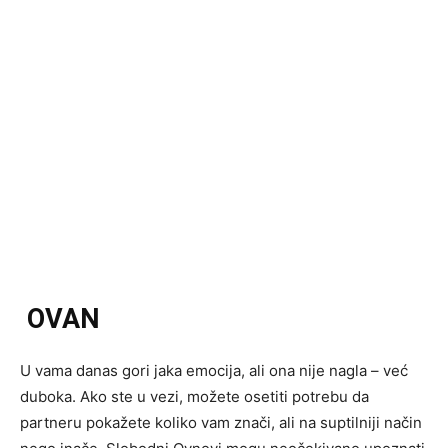
OVAN
U vama danas gori jaka emocija, ali ona nije nagla – već
duboka. Ako ste u vezi, možete osetiti potrebu da
partneru pokažete koliko vam znači, ali na suptilniji način