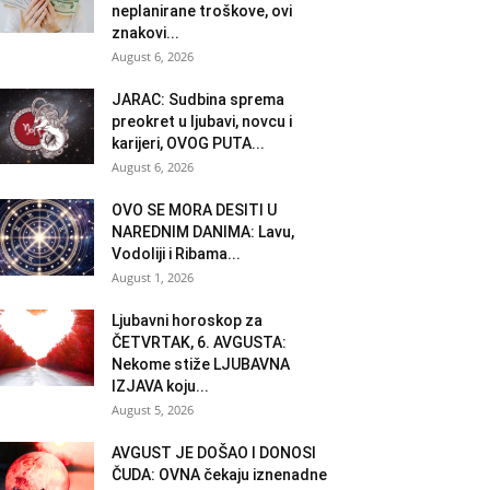
neplanirane troškove, ovi
znakovi...
August 6, 2026
JARAC: Sudbina sprema
preokret u ljubavi, novcu i
karijeri, OVOG PUTA...
August 6, 2026
OVO SE MORA DESITI U
NAREDNIM DANIMA: Lavu,
Vodoliji i Ribama...
August 1, 2026
Ljubavni horoskop za
ČETVRTAK, 6. AVGUSTA:
Nekome stiže LJUBAVNA
IZJAVA koju...
August 5, 2026
AVGUST JE DOŠAO I DONOSI
ČUDA: OVNA čekaju iznenadne