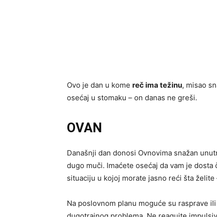
Ovo je dan u kome
reč ima težinu
, misao sn
osećaj u stomaku – on danas ne greši.
OVAN
Današnji dan donosi Ovnovima snažan unutraš
dugo muči. Imaćete osećaj da vam je dosta če
situaciju u kojoj morate jasno reći šta želite 
Na poslovnom planu moguće su rasprave ili n
dugotrajnog problema. Ne reagujte impulsivno