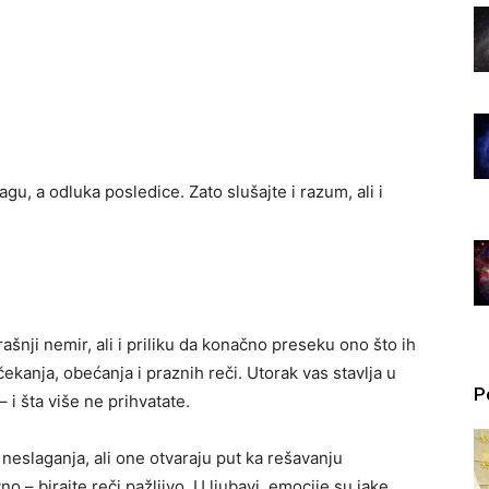
agu, a odluka posledice. Zato slušajte i razum, ali i
nji nemir, ali i priliku da konačno preseku ono što ih
kanja, obećanja i praznih reči. Utorak vas stavlja u
P
– i šta više ne prihvatate.
eslaganja, ali one otvaraju put ka rešavanju
 – birajte reči pažljivo. U ljubavi, emocije su jake.