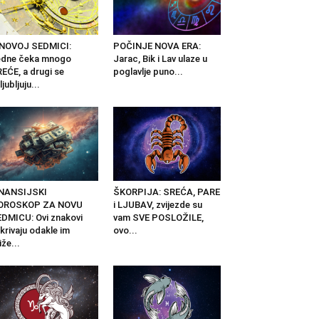
 NOVOJ SEDMICI:
POČINJE NOVA ERA:
edne čeka mnogo
Jarac, Bik i Lav ulaze u
EĆE, a drugi se
poglavlje puno...
ljubljuju...
INANSIJSKI
ŠKORPIJA: SREĆA, PARE
OROSKOP ZA NOVU
i LJUBAV, zvijezde su
DMICU: Ovi znakovi
vam SVE POSLOŽILE,
krivaju odakle im
ovo...
iže...