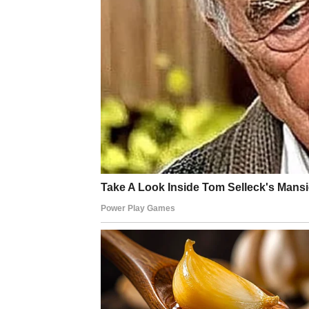
Lavovima utorak donosi potrebu da se dokažu
ćete biti u centru pažnje, ali pitanje je – da l
Na poslovnom planu, moguće je priznanje ili p
suočavaju sa sopstvenim očekivanjima. Ako s
sebe. Slobodni Lavovi mogu privući osobu ko
DEVICA
Utorak donosi Devicama potrebu za redom, a
Danas učite važnu lekciju: ne mora sve biti 
Na poslu, fokus i preciznost vam donose rez
budućnost. U ljubavi, Device osećaju potre
osobom koja ih intrigira, dok zauzeti rešav