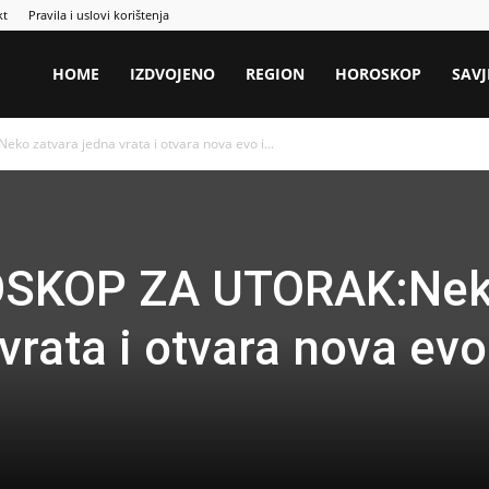
kt
Pravila i uslovi korištenja
HOME
IZDVOJENO
REGION
HOROSKOP
SAVJ
 zatvara jedna vrata i otvara nova evo i...
SKOP ZA UTORAK:Ne
vrata i otvara nova evo