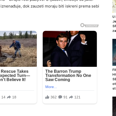
iznenađuje, dok zauzeti moraju biti iskreni prema sebi
U
J
SR
za
F
H
SE
ot
st