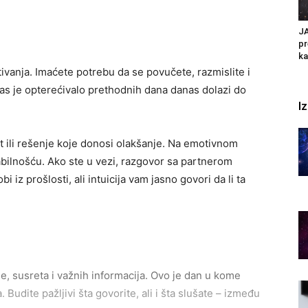
JA
pr
ka
ivanja. Imaćete potrebu da se povučete, razmislite i
vas je opterećivalo prethodnih dana danas dolazi do
I
 ili rešenje koje donosi olakšanje. Na emotivnom
abilnošću. Ako ste u vezi, razgovor sa partnerom
i iz prošlosti, ali intuicija vam jasno govori da li ta
, susreta i važnih informacija. Ovo je dan u kome
udite pažljivi šta govorite, ali i šta slušate – između