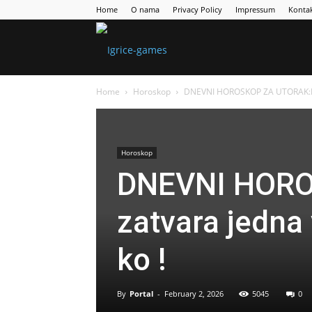
Home
O nama
Privacy Policy
Impressum
Konta
Games
Home
Horoskop
DNEVNI HOROSKOP ZA UTORAK:Neko
Portal
Horoskop
DNEVNI HORO
zatvara jedna 
ko !
By
Portal
-
February 2, 2026
5045
0