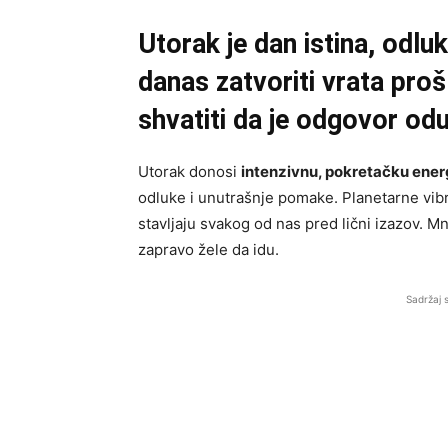
Utorak je dan istina, odl
danas zatvoriti vrata proš
shvatiti da je odgovor o
Utorak donosi
intenzivnu, pokretačku ener
odluke i unutrašnje pomake. Planetarne vibra
stavljaju svakog od nas pred lični izazov. Mno
zapravo žele da idu.
Sadržaj 