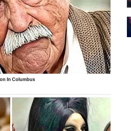
, ali i da pronađu balans između ega i srca. Danas
i vam ta pažnja prija ili vas iscrpljuje?
ohvala, ali i test autoriteta. Emotivno, Lavovi se
te u vezi, važno je da slušate partnera, a ne samo
ja ih vidi onakvima kakvi zaista jesu.
li i suočavanje sa haosom koji ne mogu kontrolisati.
savršeno da bi bilo ispravno.
ultate. Moguća je odluka koja utiče na vašu
bu za sigurnošću. Slobodni mogu započeti kontakt sa
aju nesporazum koji se dugo provlačio.