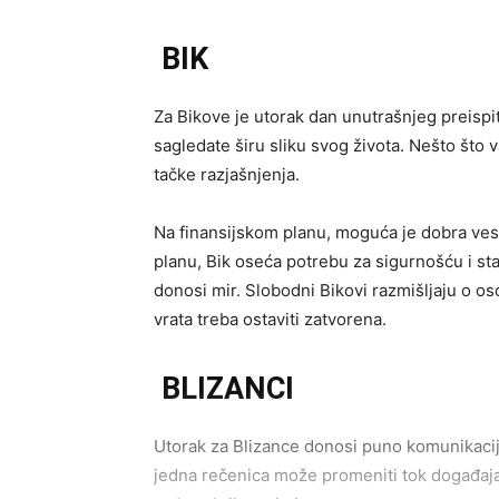
BIK
Za Bikove je utorak dan unutrašnjeg preispit
sagledate širu sliku svog života. Nešto što 
tačke razjašnjenja.
Na finansijskom planu, moguća je dobra vest
planu, Bik oseća potrebu za sigurnošću i st
donosi mir. Slobodni Bikovi razmišljaju o osob
vrata treba ostaviti zatvorena.
BLIZANCI
Utorak za Blizance donosi puno komunikacije
jedna rečenica može promeniti tok događaja. B