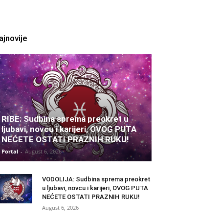
ajnovije
RIBE: Sudbina sprema preokret u
ljubavi, novcu i karijeri, OVOG PUTA
NEĆETE OSTATI PRAZNIH RUKU!
Portal
-
August 6, 2026
VODOLIJA: Sudbina sprema preokret
u ljubavi, novcu i karijeri, OVOG PUTA
NEĆETE OSTATI PRAZNIH RUKU!
August 6, 2026