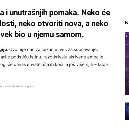
uka i unutrašnjih pomaka. Neko će
losti, neko otvoriti nova, a neko
N
duvek bio u njemu samom.
giju
. Ovo nije dan za čekanje, već za suočavanje,
cije podstiču istinu, razotkrivaju skrivene emocije i
gi će danas shvatiti šta ih koči, a još više njih – kuda
se nastavlja nakon oglasa