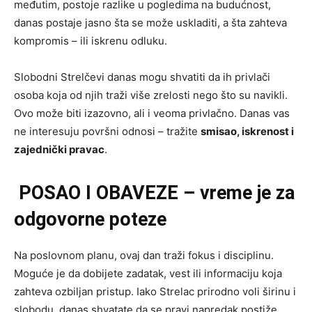
međutim, postoje razlike u pogledima na budućnost,
danas postaje jasno šta se može uskladiti, a šta zahteva
kompromis – ili iskrenu odluku.
Slobodni Strelčevi danas mogu shvatiti da ih privlači
osoba koja od njih traži više zrelosti nego što su navikli.
Ovo može biti izazovno, ali i veoma privlačno. Danas vas
ne interesuju površni odnosi – tražite
smisao, iskrenost i
zajednički pravac
.
POSAO I OBAVEZE – vreme je za
odgovorne poteze
Na poslovnom planu, ovaj dan traži fokus i disciplinu.
Moguće je da dobijete zadatak, vest ili informaciju koja
zahteva ozbiljan pristup. Iako Strelac prirodno voli širinu i
slobodu, danas shvatate da se pravi napredak postiže