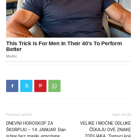
Previous article
Next article
DNEVNI HOROSKOP ZA
VELIKE I MOĆNE ODLUKE
ŠKORPIJU – 14. JANUAR :Dan
ČEKAJU OVE ZNAKE
istine bez maski, emotivne
ZODIJAKA :Trenuci koji