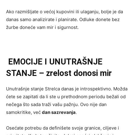
Ako razmišljate o većoj kupovini ili ulaganju, bolje je da
danas samo analizirate i planirate. Odluke donete bez
žurbe doneće vam mir i sigurnost.
EMOCIJE I UNUTRAŠNJE
STANJE – zrelost donosi mir
Unutrašnje stanje Strelca danas je introspektivno. Možda
ćete se zapitati da li ste u prethodnom periodu bežali od
nečega što sada traži vašu pažnju. Ovo nije dan
samokritike, već
dan sazrevanja
.
Osećate potrebu da definišete svoje granice, ciljeve i