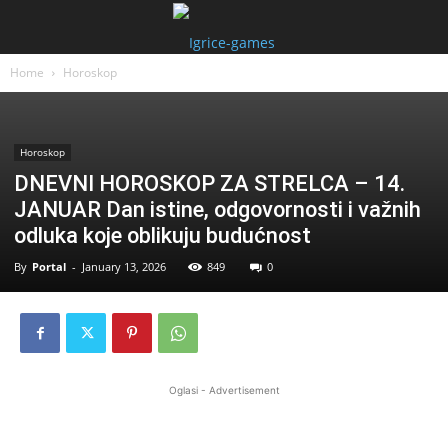
Home
Horoskop
Horoskop
DNEVNI HOROSKOP ZA STRELCA – 14.
JANUAR Dan istine, odgovornosti i važnih
odluka koje oblikuju budućnost
By
Portal
-
January 13, 2026
849
0
Oglasi - Advertisement