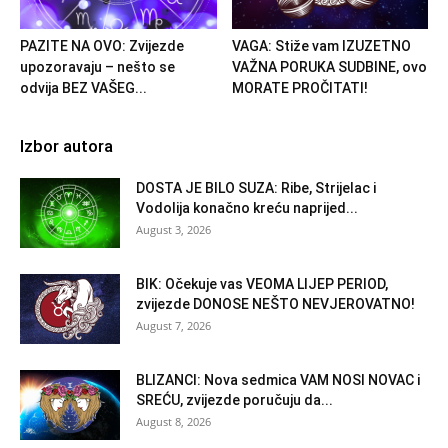
PAZITE NA OVO: Zvijezde
VAGA: Stiže vam IZUZETNO
upozoravaju – nešto se
VAŽNA PORUKA SUDBINE, ovo
odvija BEZ VAŠEG...
MORATE PROČITATI!
Izbor autora
DOSTA JE BILO SUZA: Ribe, Strijelac i
Vodolija konačno kreću naprijed...
August 3, 2026
BIK: Očekuje vas VEOMA LIJEP PERIOD,
zvijezde DONOSE NEŠTO NEVJEROVATNO!
August 7, 2026
BLIZANCI: Nova sedmica VAM NOSI NOVAC i
SREĆU, zvijezde poručuju da...
August 8, 2026