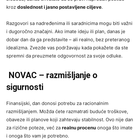
kroz
doslednost i jasno postavljene ciljeve
.
Razgovori sa nadređenima ili saradnicima mogu biti važni
i dugoročno značajni. Ako imate ideju ili plan, danas je
dobar dan da ga predstavite – ali realno, bez preteranog
idealizma. Zvezde vas podržavaju kada pokažete da ste
spremni da preuzmete odgovornost za svoje odluke.
NOVAC – razmišljanje o
sigurnosti
Finansijski, dan donosi potrebu za racionalnim
razmišljanjem. Možda ćete razmatrati buduće troškove,
obaveze ili planove koji zahtevaju stabilnost. Ovo nije dan
za rizične poteze, već za
realnu procenu
onoga što imate
i onoga što vam je potrebno.