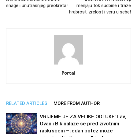
snage i unutrašnjeg preokreta!
menjaju tok sudbine i traže
hrabrost, zrelost i veru u sebe!
Portal
RELATED ARTICLES
MORE FROM AUTHOR
VRIJEME JE ZA VELIKE ODLUKE: Lav,
Ovan i Bik nalaze se pred životnim
raskršćem – jedan potez može