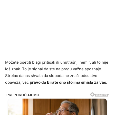
Možete osetiti blagi pritisak ili unutrašnji nemir, ali to nije
loš znak. To je signal da ste na pragu važne spoznaje.
Strelac danas shvata da sloboda ne znači odsustvo
obaveza, već
pravo da birate ono što ima smisla za vas
.