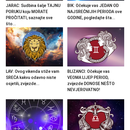
JARAC: Sudbina šalje TAJNU
BIK: Očekuje vas JEDAN OD
PORUKU koju MORATE
NAJSREĆNIJIH PERIODA ove
PROČITATI, saznajte sve
GODINE, pogledajte šta...
što...
LAV: Ovog vikenda stiže vam
BLIZANCI: Očekuje vas
SREĆA kakvu odavno niste
VEOMA LIJEP PERIOD,
osjetili, zvijezde...
zvijezde DONOSE NEŠTO
NEVJEROVATNO!