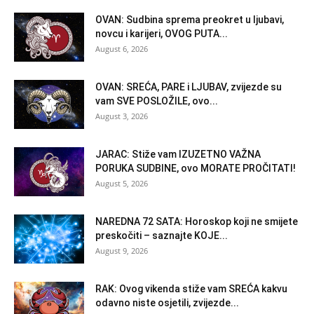
OVAN: Sudbina sprema preokret u ljubavi,
novcu i karijeri, OVOG PUTA...
August 6, 2026
OVAN: SREĆA, PARE i LJUBAV, zvijezde su
vam SVE POSLOŽILE, ovo...
August 3, 2026
JARAC: Stiže vam IZUZETNO VAŽNA
PORUKA SUDBINE, ovo MORATE PROČITATI!
August 5, 2026
NAREDNA 72 SATA: Horoskop koji ne smijete
preskočiti – saznajte KOJE...
August 9, 2026
RAK: Ovog vikenda stiže vam SREĆA kakvu
odavno niste osjetili, zvijezde...