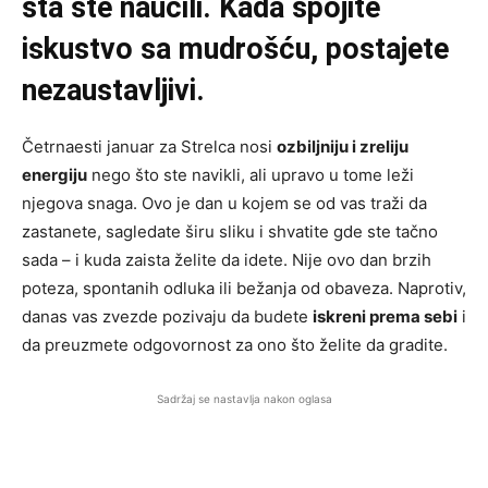
šta ste naučili. Kada spojite
iskustvo sa mudrošću, postajete
nezaustavljivi.
Četrnaesti januar za Strelca nosi
ozbiljniju i zreliju
energiju
nego što ste navikli, ali upravo u tome leži
njegova snaga. Ovo je dan u kojem se od vas traži da
zastanete, sagledate širu sliku i shvatite gde ste tačno
sada – i kuda zaista želite da idete. Nije ovo dan brzih
poteza, spontanih odluka ili bežanja od obaveza. Naprotiv,
danas vas zvezde pozivaju da budete
iskreni prema sebi
i
da preuzmete odgovornost za ono što želite da gradite.
Sadržaj se nastavlja nakon oglasa