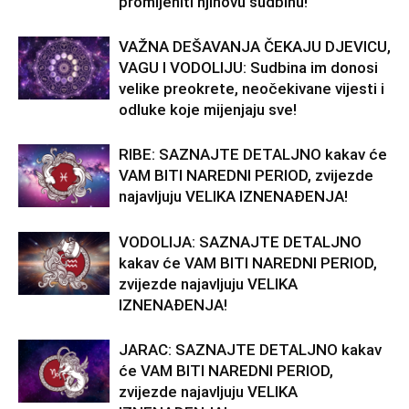
promijeniti njihovu sudbinu!
VAŽNA DEŠAVANJA ČEKAJU DJEVICU,
VAGU I VODOLIJU: Sudbina im donosi
velike preokrete, neočekivane vijesti i
odluke koje mijenjaju sve!
RIBE: SAZNAJTE DETALJNO kakav će
VAM BITI NAREDNI PERIOD, zvijezde
najavljuju VELIKA IZNENAĐENJA!
VODOLIJA: SAZNAJTE DETALJNO
kakav će VAM BITI NAREDNI PERIOD,
zvijezde najavljuju VELIKA
IZNENAĐENJA!
JARAC: SAZNAJTE DETALJNO kakav
će VAM BITI NAREDNI PERIOD,
zvijezde najavljuju VELIKA