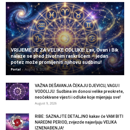
VRIJEME JE ZA VELIKE ODLUKE: Lav, Ovan i Bik
nalaze se pred životnim raskršćem – jedan
potez može promijeniti njihovu sudbinu!
Portal
-
August 9, 2026
VAŽNA DEŠAVANJA ČEKAJU DJEVICU, VAGU I
VODOLIJU: Sudbina im donosi velike preokrete,
neočekivane vijesti i odluke koje mijenjaju sve!
August 9, 2026
RIBE: SAZNAJTE DETALJNO kakav će VAM BITI
NAREDNI PERIOD, zvijezde najavljuju VELIKA
IZNENAĐENJA!