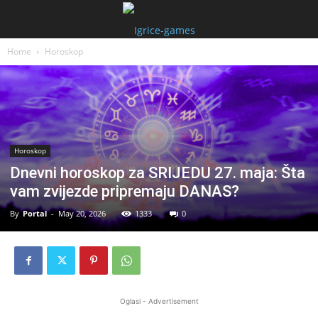
Home
Horoskop
Horoskop
Dnevni horoskop za SRIJEDU 27. maja: Šta
vam zvijezde pripremaju DANAS?
By
Portal
-
May 20, 2026
1333
0
Oglasi - Advertisement