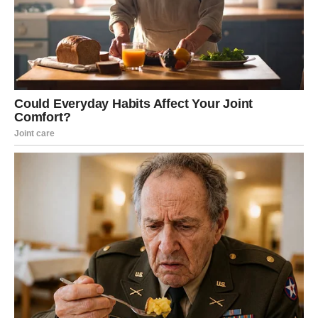
Sudbina vam donosi veliko olakšanje
Pred vama su veoma nježni i sretni trenuci.
LAV
Lavovima dolazi velika poslovna ili finansijska prilika.
Sve ono što ste dugo čekali sada konačno počinje dolaziti
na svoje mjesto.
Vrijeme uspjeha polako počinje
Pred vama su veoma snažni trenuci.
DJEVICA