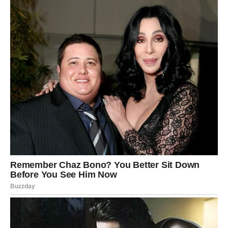
Sreća vam dolazi neočekivano
Pred vama su veoma lijepi trenuci.
JARAC
Jarčevi konačno ulaze u mnogo stabilniji i mirniji period.
Na poslovnom i emotivnom planu dolazi osjećaj
sigurnosti i velikog olakšanja.
Duša vam konačno odmara
Pred vama su veoma važni trenuci sreće.
VODOLIJA