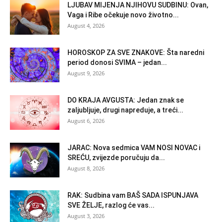
LJUBAV MIJENJA NJIHOVU SUDBINU: Ovan,
Vaga i Ribe očekuje novo životno...
August 4, 2026
HOROSKOP ZA SVE ZNAKOVE: Šta naredni
period donosi SVIMA – jedan...
August 9, 2026
DO KRAJA AVGUSTA: Jedan znak se
zaljubljuje, drugi napreduje, a treći...
August 6, 2026
JARAC: Nova sedmica VAM NOSI NOVAC i
SREĆU, zvijezde poručuju da...
August 8, 2026
RAK: Sudbina vam BAŠ SADA ISPUNJAVA
SVE ŽELJE, razlog će vas...
August 3, 2026