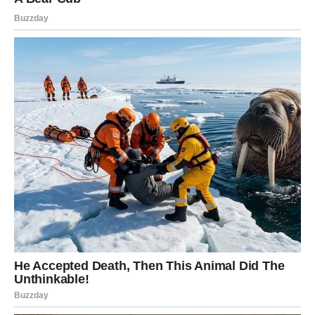
Pred vama je veoma važna odluka ili razgovor koji mijenja
mnogo toga.
Ono što je dugo bilo nejasno sada konačno dobija pravi
smisao.
Sudbina vam otkriva pravi put
Pred vama su veoma snažni trenuci.
STRIJELAC
Nova energija donosi vam spontane događaje i mnogo
pozitivnih emocija.
Jedna osoba sada vam vraća vjeru da život može biti
mnogo ljepši nego prije.