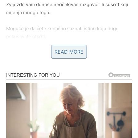
Zvijezde vam donose neočekivan razgovor ili susret koji
mijenja mnogo toga.
Moguće je da ćete konačno saznati istinu koju dugo
pokušavate otkriti.
READ MORE
Ništa više neće biti isto
Pred vama su veoma intenzivni trenuci.
RAK
Rakovi su među najvećim miljenicima ovog dana.
Poslije mnogo emotivnih borbi dolazi osjećaj mira i sreće
koji vam vraća vjeru da najbolje tek dolazi.