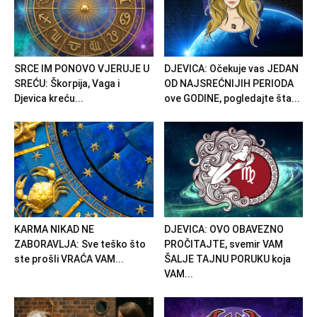
SRCE IM PONOVO VJERUJE U
DJEVICA: Očekuje vas JEDAN
SREĆU: Škorpija, Vaga i
OD NAJSREĆNIJIH PERIODA
Djevica kreću...
ove GODINE, pogledajte šta...
KARMA NIKAD NE
DJEVICA: OVO OBAVEZNO
ZABORAVLJA: Sve teško što
PROČITAJTE, svemir VAM
ste prošli VRAĆA VAM...
ŠALJE TAJNU PORUKU koja
VAM...