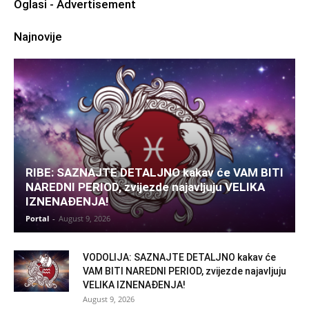
Oglasi - Advertisement
Najnovije
RIBE: SAZNAJTE DETALJNO kakav će VAM BITI
NAREDNI PERIOD, zvijezde najavljuju VELIKA
IZNENAĐENJA!
Portal
-
August 9, 2026
VODOLIJA: SAZNAJTE DETALJNO kakav će
VAM BITI NAREDNI PERIOD, zvijezde najavljuju
VELIKA IZNENAĐENJA!
August 9, 2026