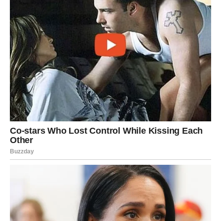
Zvijezde vam donose neočekivanu vijest koja bi vam
mogla potpuno promijeniti planove.
Jedna prilika sada otvara vrata novih početaka i sretnijeg
perioda.
Veliko iznenađenje ulazi u vaš život
Pred vama su veoma posebni trenuci.
RIBE
Ribe ulaze u veoma emotivan i nježan dan.
Poslije mnogo tuge dolazi osjećaj mira, ljubavi i
sigurnosti.