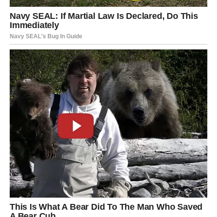
VAGA
Zvijezde vam donose veoma romantičan i sudbinski
period.
Ako ste slobodni, moguć je susret koji odmah djeluje
posebno i sudbinski.
Ljubav vam mijenja život
Pred vama su trenuci koje ćete dugo pamtiti.
ŠKORPIJA