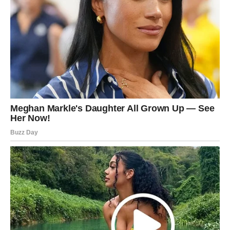
Srce konačno pronalazi spokoj
Pred vama su trenuci puni topline i sreće.
Srijeda 27. maja mnogim znakovima Zodijaka donosi
važne promjene i neočekivane događaje, ali posebno će
blistati Rakovi, Vage i Vodolije kojima zvijezde šalju sreću,
ljubav i prilike koje bi mogle potpuno promijeniti njihov
život.
Ovo je dan tokom kojeg univerzum pokazuje da jedan
trenutak može promijeniti sve.