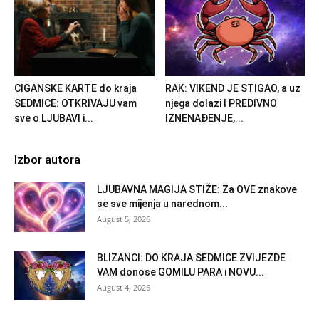
CIGANSKE KARTE do kraja
RAK: VIKEND JE STIGAO, a uz
SEDMICE: OTKRIVAJU vam
njega dolazi I PREDIVNO
sve o LJUBAVI i...
IZNENAĐENJE,...
Izbor autora
LJUBAVNA MAGIJA STIŽE: Za OVE znakove
se sve mijenja u narednom...
August 5, 2026
BLIZANCI: DO KRAJA SEDMICE ZVIJEZDE
VAM donose GOMILU PARA i NOVU...
August 4, 2026