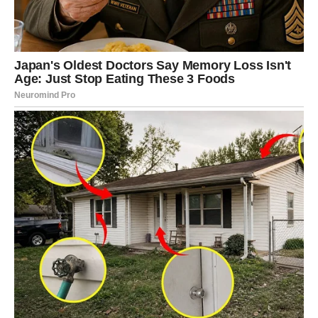
Pred vama su dani tokom kojih ćete jasno vidjeti kome
možete vjerovati.
Jedna osoba sada pokazuje svoje pravo lice i donosi vam
važnu lekciju.
Intuicija vam otkriva istinu
Pred vama su veoma posebni trenuci.