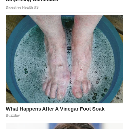
događaja.
Moguće je novo poznanstvo ili susret koji vam potpuno
mijenja raspoloženje.
Sreća dolazi kroz spontane trenutke
Pred vama su veoma uzbudljivi trenuci.
JARAC
Jarčevi konačno osjećaju mnogo više sigurnosti i
stabilnosti nego prethodnih dana.
Poslovni život donosi osjećaj napretka, dok ljubavni
odnosi postaju mnogo mirniji.