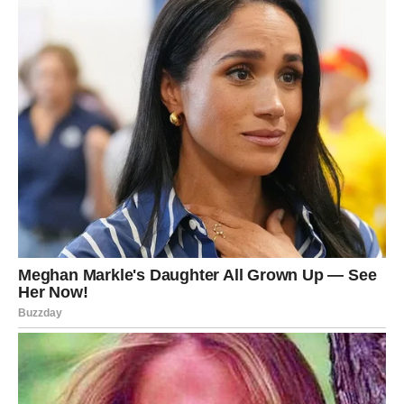
Trud vam donosi nagradu
Pred vama su mnogo ljepši dani.
VODOLIJA
Zvijezde vam donose neočekivane susrete i veoma
zanimljive razgovore.
Jedna osoba mogla bi vas potpuno iznenaditi svojim
ponašanjem.
Promjene vam donose sreću
Pred vama su veoma posebni trenuci.