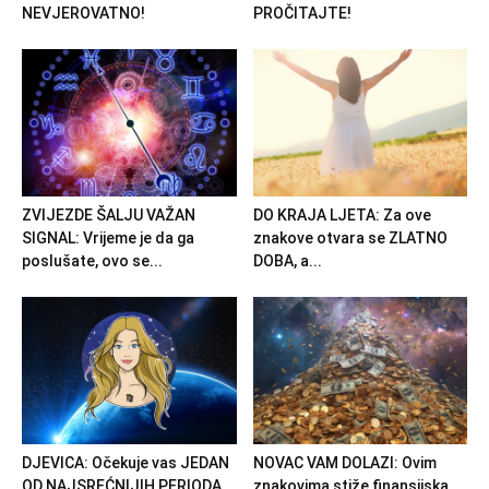
NEVJEROVATNO!
PROČITAJTE!
ZVIJEZDE ŠALJU VAŽAN
DO KRAJA LJETA: Za ove
SIGNAL: Vrijeme je da ga
znakove otvara se ZLATNO
poslušate, ovo se...
DOBA, a...
DJEVICA: Očekuje vas JEDAN
NOVAC VAM DOLAZI: Ovim
OD NAJSREĆNIJIH PERIODA
znakovima stiže finansijska