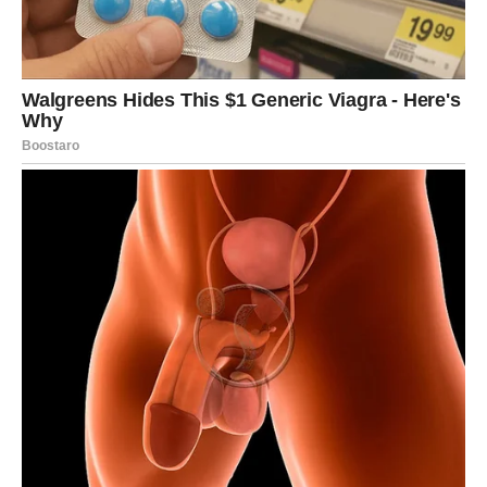
Zvijezde vam donose veoma romantičnu energiju i
mnogo više pažnje nego ranije.
Ako ste slobodni, moguće je novo poznanstvo koje
odmah budi emocije.
Ljubav vam uljepšava dan
Pred vama su trenuci koje ćete dugo pamtiti.