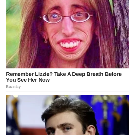
RIBE
Ribe ulaze u veoma nježan i emotivan dan.
Jedna osoba pokazuje koliko joj značite, a vi konačno
osjećate veliko olakšanje.
Sudbina vam vraća osmijeh
Pred vama su trenuci puni topline i iskrenih emocija.
Srijeda 13. maja donosi veoma lijepu energiju i mnogo
pozitivnih promjena za mnoge znakove Zodijaka.
Posebno srećni biće Bikovi, Lavovi i Vage kojima zvijezde
donose ljubav, sreću i osjećaj da se život konačno kreće
u pravom smjeru.
Ovo je dan tokom kojeg treba vjerovati intuiciji, otvoriti