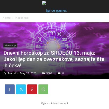
Home
Horoskop
Horoskop
Dnevni horoskop za SRIJEDU 13. maja:
Jako lijep dan za ove znakove, saznajte šta
ih čeka!
By
Portal
-
May 12, 2026
3369
0
Oglasi - Advertisement