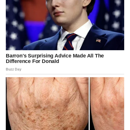
srce za nove prilike i uživati u lijepim trenucima koje vam
univerzum šalje.