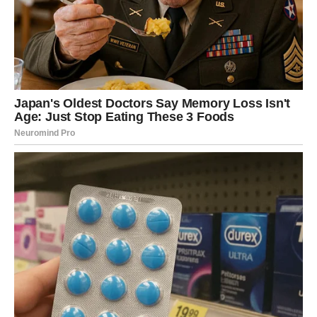
Vrijeme velikog optimizma
Pred vama su dani puni uspjeha i pozitivne energije.
DJEVICA
Pred vama je dan tokom kojeg ćete mnogo jasnije vidjeti
jednu situaciju koja vas dugo zbunjuje.
Na ljubavnom planu dolazi iskren razgovor koji vam vraća
mir.
Istina vam donosi olakšanje
Danas konačno dobijate odgovor koji ste dugo čekali.
VAGA