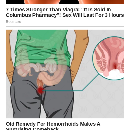
ŠKORPIJA
Pred vama je dan pun intuicije i važnih unutrašnjih
osjećaja.
Na poslovnom planu moguće su veoma dobre vijesti.
Sudbina vas vodi prema uspjehu
Danas vjerujte svom osjećaju.
STRIJELAC
Srijeda vam donosi mnogo energije, smijeha i spontanih